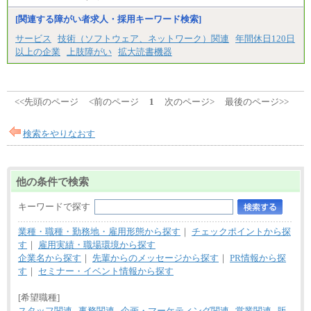
[関連する障がい者求人・採用キーワード検索]
サービス
技術（ソフトウェア、ネットワーク）関連
年間休日120日
以上の企業
上肢障がい
拡大読書機器
<<先頭のページ
<前のページ
1
次のページ>
最後のページ>>
検索をやりなおす
他の条件で検索
キーワードで探す
業種・職種・勤務地・雇用形態から探す
｜
チェックポイントから探
す
｜
雇用実績・職場環境から探す
企業名から探す
｜
先輩からのメッセージから探す
｜
PR情報から探
す
｜
セミナー・イベント情報から探す
[希望職種]
スタッフ関連
事務関連
企画・マーケティング関連
営業関連
販