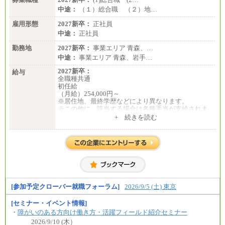
中途：
（１）総合職 （２）地…
雇用形態
2027新卒：
正社員
中途：
正社員
勤務地
2027新卒：
事業エリア 青森、…
中途：
事業エリア 青森、岩手…
2027新卒：
給与
全職種共通
初任給
（月給）254,000円～
※居住地、最終学歴などにより異なります。
※この他に、該当する場合は各種手当が支給されま
す。
+ 続きを読む
※試用期間中も給与に変更はございません。
中途：
全職種共通
初任給／月給263,000円～
※居住地、年齢により異なります。
※この他に、該当する場合は各種手当が支給されま
す。
※試用期間中も給与に変更はございません
[参加予定クローバー就職フォーラム]
2026/9/5 (土) 東京
[セミナー・イベント情報]
・
障がいのある方向け働き方・活躍フィールド紹介セミナー
2026/9/10 (木）