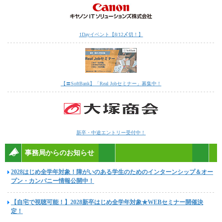
1Dayイベント【8/12〆切！】
【〓SoftBank】「Real Jobセミナー」募集中！
新卒・中途エントリー受付中！
事務局からのお知らせ
2028はじめ全学年対象！障がいのある学生のためのインターンシップ＆オー
プン・カンパニー情報公開中！
【自宅で視聴可能！】2028新卒はじめ全学年対象★WEBセミナー開催決
定！