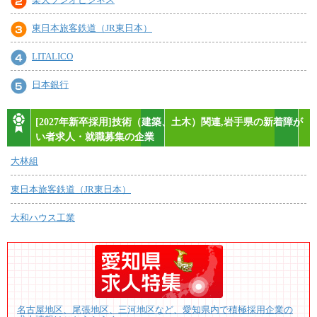
東日本旅客鉄道（JR東日本）
LITALICO
日本銀行
[2027年新卒採用]技術（建築、土木）関連,岩手県の新着障が
い者求人・就職募集の企業
大林組
東日本旅客鉄道（JR東日本）
大和ハウス工業
名古屋地区、尾張地区、三河地区など、愛知県内で積極採用企業の