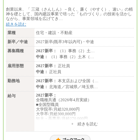
創業以来、「 三箴（さんしん）－良く、廉く（やすく）、速い」の精
神を礎として、国内建設事業で培った「ものづくり」の技術を活かし
ながら、事業領域を広げてき…
続きを読む
業種
住宅・建設・不動産
新卒／中途
2027新卒(既卒3年以内可)・中途
募集職種
2027新卒：
（1）事務（2）土…
中途：
（1）事務（2）土木（…
雇用形態
2027新卒：
正社員
中途：
正社員
勤務地
2027新卒：
本支店および全国（…
中途：
北海道／宮城県／埼玉県…
2027新卒：
給与
全職種共通（2026年4月実績）
■全国型職員
大学院卒/月給320,000円
大学卒/月給300,000円
短大・高専卒/月給270,000円
+ 続きを読む
■拠点型職員※
大学院卒/月給256,000円～288,000円
大学卒/月給240,000円～270,000円