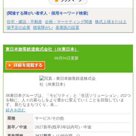
短大・高専卒/月給216,000円～243,000円
■特定職員※
[関連する障がい者求人・採用キーワード検索]
大学院卒/月給234,000円～263,000円
大学卒/月給219,000円～246,000円
住宅・建設・不動産
企画・マーケティング関連
株式上場または上
短大・高専卒/月給197,000円～222,000円
場予定の企業
聴覚障がい
産業医の設置
※拠点型職員、特定職員の給与は、生活の拠点が定
まることによるメリットおよび地域ごとの生計費な
どの地域差指数を勘案して拠点ごとに定めていま
す。
東日本旅客鉄道株式会社（JR東日本）
中途：
全職種共通
08月04日更新
月給制
226,600円～390,100円（勤務地域等により異なりま
す）
・ご経験やスキルを考慮し、選考の中で決定いたし
ます。
・試用期間中も同額支給します。
JR東日本グループは、「モビリティ」と「生活ソリューション」の2つ
を軸に、人々の暮らしをより豊かに変えていくことを目指していま
す。 新たなまちづくり、未…
続きを読む
業種
サービス/その他
新卒／中途
2027新卒(既卒3年以内可)・中途
募集職種
2027新卒：
(1)総合職 (2…