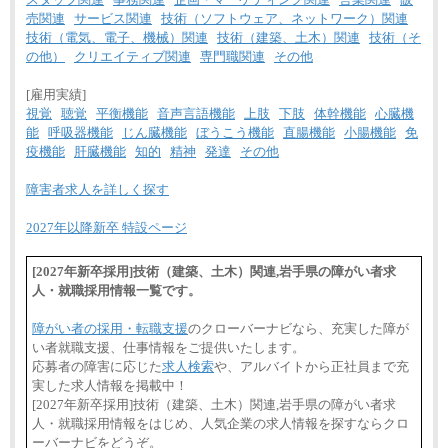
売関連
サービス関連
技術（ソフトウェア、ネットワーク）関連
技術（電気、電子、機械）関連
技術（建築、土木）関連
技術（そ
の他）
クリエイティブ関連
専門職関連
その他
[雇用実績]
視覚
聴覚
平衡機能
音声言語機能
上肢
下肢
体幹機能
心臓機
能
呼吸器機能
じん臓機能
ぼうこう機能
直腸機能
小腸機能
免
疫機能
肝臓機能
知的
精神
発達
その他
障害者求人を詳しく探す
2027年以降新卒 特設ページ
[2027年新卒採用]技術（建築、土木）関連,岩手県の障がい者求
人・就職採用情報一覧です。
障がい者の採用・転職支援
のクローバーナビなら、充実した障が
い者就職支援、仕事情報をご提供いたします。
応募者の障害に応じた
求人検索
や、アルバイトから正社員まで充
実した求人情報を掲載中！
[2027年新卒採用]技術（建築、土木）関連,岩手県の障がい者求
人・就職採用情報をはじめ、人気企業の求人情報を探すならクロ
ーバーナビをどうぞ。