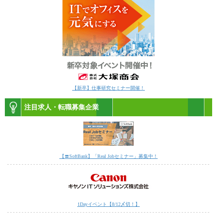
【新卒】仕事研究セミナー開催！
注目求人・転職募集企業
【〓SoftBank】「Real Jobセミナー」募集中！
1Dayイベント【8/12〆切！】