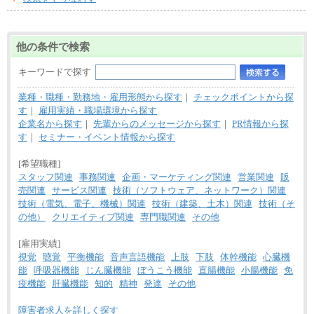
他の条件で検索
キーワードで探す
業種・職種・勤務地・雇用形態から探す
｜
チェックポイントから探
す
｜
雇用実績・職場環境から探す
企業名から探す
｜
先輩からのメッセージから探す
｜
PR情報から探
す
｜
セミナー・イベント情報から探す
[希望職種]
スタッフ関連
事務関連
企画・マーケティング関連
営業関連
販
売関連
サービス関連
技術（ソフトウェア、ネットワーク）関連
技術（電気、電子、機械）関連
技術（建築、土木）関連
技術（そ
の他）
クリエイティブ関連
専門職関連
その他
[雇用実績]
視覚
聴覚
平衡機能
音声言語機能
上肢
下肢
体幹機能
心臓機
能
呼吸器機能
じん臓機能
ぼうこう機能
直腸機能
小腸機能
免
疫機能
肝臓機能
知的
精神
発達
その他
障害者求人を詳しく探す