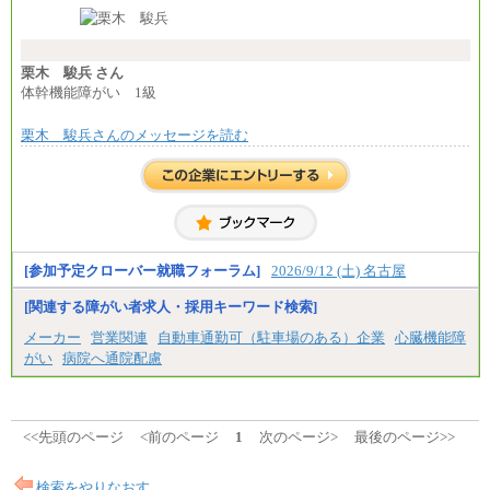
※入社時の年齢等によって異なります。
※試用期間中も給与に変更はございません
栗木 駿兵 さん
体幹機能障がい 1級
栗木 駿兵さんのメッセージを読む
[参加予定クローバー就職フォーラム]
2026/9/12 (土) 名古屋
[関連する障がい者求人・採用キーワード検索]
メーカー
営業関連
自動車通勤可（駐車場のある）企業
心臓機能障
がい
病院へ通院配慮
<<先頭のページ
<前のページ
1
次のページ>
最後のページ>>
検索をやりなおす