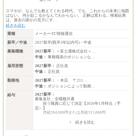
スマホが、なんでも教えてくれる時代。 でも、これからの未来に地図
はない。 何が起こるかなんてわからない。 正解は変わる。検索結果
は、過去の誰かの見方にす…
続きを読む
業種
メーカー/IT/情報通信
新卒／中途
2027新卒(既卒3年以内可)・中途
募集職種
2027新卒：
＜富士通株式会社＞…
中途：
事務職系のポジションな…
雇用形態
2027新卒：
正社員
中途：
正社員
勤務地
2027新卒：
・本店 〒211…
中途：
ポジションによって勤務…
2027新卒：
給与
募集各社・全職種共通
担う職責に応じて決定【2026年1月時点（予
定）】
月給284,000円または月給315,000円
※入社後早期から、自律的な業務遂行が求めら
+ 続きを読む
れる職務を担う方については、月額給与315,000円で
す。
なお、高度なスキルや専門性を持ち、より高