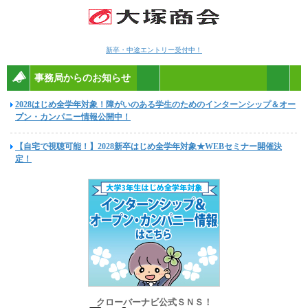
新卒・中途エントリー受付中！
事務局からのお知らせ
2028はじめ全学年対象！障がいのある学生のためのインターンシップ＆オー
プン・カンパニー情報公開中！
【自宅で視聴可能！】2028新卒はじめ全学年対象★WEBセミナー開催決
定！
クローバーナビ公式ＳＮＳ！