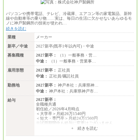
パソコンや携帯電話、テレビ、冷蔵庫、エアコン等の家電製品、新幹
線や自動車等の乗り物……実は、毎日の生活に欠かせないあらゆるモ
ノに神戸製鋼所の技術が使われ…
続きを読む
業種
メーカー
新卒／中途
2027新卒(既卒1年以内可)・中途
募集職種
2027新卒：
（1）一般事務・営…
中途：
（1）一般事務・営業事…
雇用形態
2027新卒：
正社員
中途：
正社員/嘱託社員
勤務地
2027新卒：
神戸本社：兵庫県神…
中途：
神戸本社：兵庫県神戸市…
2027新卒：
給与
全職種共通
初任給／2026年4月時点
＜大学卒＞月給26万1540円
＜短大・専門卒＞月給24万1560円
※試用期間中も給与に変更はございません
中途：
+ 続きを読む
全職種共通
月給24万円～