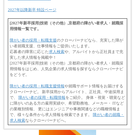
2027年以降新卒 特設ページ
[2027年新卒採用]技術（その他）,京都府の障がい者求人・就職採
用情報一覧です。
障がい者の採用・転職支援
のクローバーナビなら、充実した障が
い者就職支援、仕事情報をご提供いたします。
応募者の障害に応じた
求人検索
や、アルバイトから正社員まで充
実した求人情報を掲載中！
[2027年新卒採用]技術（その他）,京都府の障がい者求人・就職採
用情報をはじめ、人気企業の求人情報を探すならクローバーナビ
をどうぞ。
障がい者の採用・転職支援情報
や就職サポート情報をお届けする
クローバーナビ。 新卒採用からアルバイト、正社員、中途採用ま
で、
障がい者の採用・転職情報
をご紹介。 身体・視覚・聴覚など
に障がいのある方の雇用実績や、希望勤務地、メーカー・ ITなど
の業種別情報、 更にはエンジニアや事務関連などの職種情報ま
で、様々な条件から求人情報を検索できます。
障がい者の就職・
求人検索
ならクローバーナビへ。