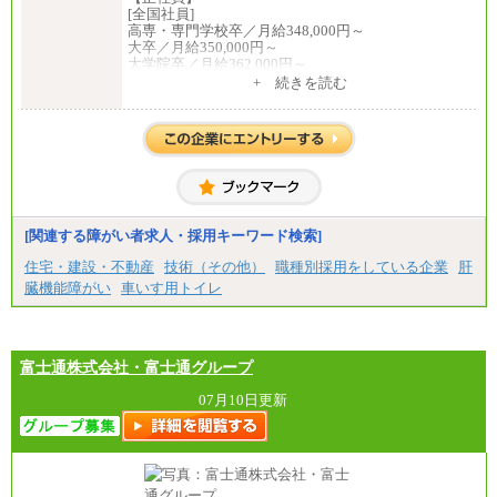
[全国社員]
高専・専門学校卒／月給348,000円～
大卒／月給350,000円～
大学院卒／月給362,000円～
[地域社員]月給295,000円～
+ 続きを読む
中途：
【正社員】
[全国社員]月給348,000円～
[地域社員]月給295,000円～
※試用期間中も給与に変更はございません
【契約社員】月給200,000円～
[関連する障がい者求人・採用キーワード検索]
住宅・建設・不動産
技術（その他）
職種別採用をしている企業
肝
臓機能障がい
車いす用トイレ
富士通株式会社・富士通グループ
07月10日更新