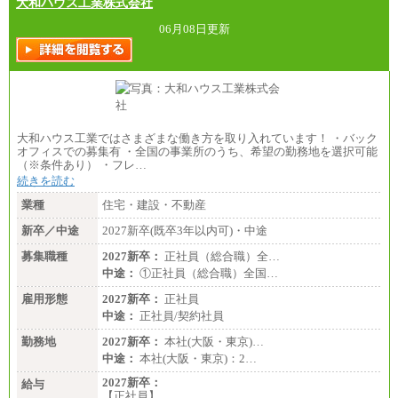
大和ハウス工業株式会社
06月08日更新
大和ハウス工業ではさまざまな働き方を取り入れています！ ・バック
オフィスでの募集有 ・全国の事業所のうち、希望の勤務地を選択可能
（※条件あり） ・フレ…
続きを読む
業種
住宅・建設・不動産
新卒／中途
2027新卒(既卒3年以内可)・中途
募集職種
2027新卒：
正社員（総合職）全…
中途：
①正社員（総合職）全国…
雇用形態
2027新卒：
正社員
中途：
正社員/契約社員
勤務地
2027新卒：
本社(大阪・東京)…
中途：
本社(大阪・東京)：2…
2027新卒：
給与
【正社員】