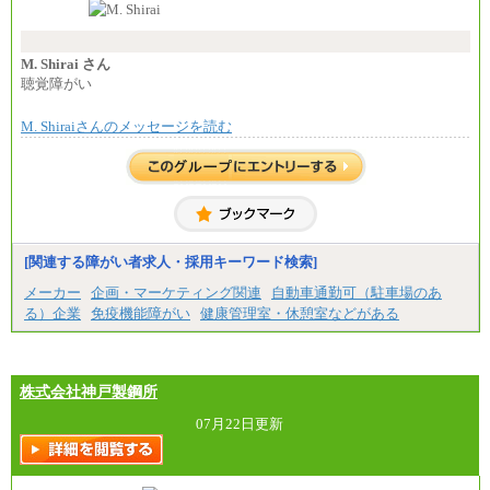
い職責を担う方については、さらに高い金額を個別
に設定します。
※習熟度を上げるための育成が一定期間必要で
上司の指示に基づき職務を遂行する方については、
M. Shirai さん
月額給与284,000円となります。
聴覚障がい
※個別に設定する給与については、選考の過程
で決定していきます。
M. Shiraiさんのメッセージを読む
※上記に加え、所定労働時間外に勤務をした場
合には、時間外勤務手当を支給します。
※試用期間中も給与に変更はございません。
中途：
＜募集各社・全職種共通＞
月給21万円以上～
※試用期間中の給与に変更はありません。
[関連する障がい者求人・採用キーワード検索]
※経験・能力を考慮し、当社規定により決定いたし
メーカー
企画・マーケティング関連
自動車通勤可（駐車場のあ
ます。
る）企業
免疫機能障がい
健康管理室・休憩室などがある
株式会社神戸製鋼所
07月22日更新