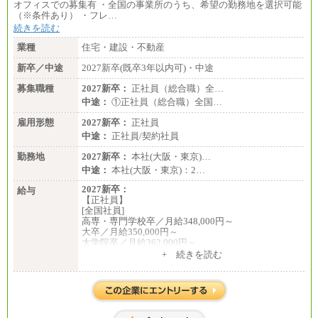
オフィスでの募集有 ・全国の事業所のうち、希望の勤務地を選択可能
（※条件あり） ・フレ…
続きを読む
業種
住宅・建設・不動産
新卒／中途
2027新卒(既卒3年以内可)・中途
募集職種
2027新卒：
正社員（総合職）全…
中途：
①正社員（総合職）全国…
雇用形態
2027新卒：
正社員
中途：
正社員/契約社員
勤務地
2027新卒：
本社(大阪・東京)…
中途：
本社(大阪・東京)：2…
2027新卒：
給与
【正社員】
[全国社員]
高専・専門学校卒／月給348,000円～
大卒／月給350,000円～
大学院卒／月給362,000円～
[地域社員]月給295,000円～
+ 続きを読む
中途：
【正社員】
[全国社員]月給348,000円～
[地域社員]月給295,000円～
※試用期間中も給与に変更はございません
【契約社員】月給200,000円～