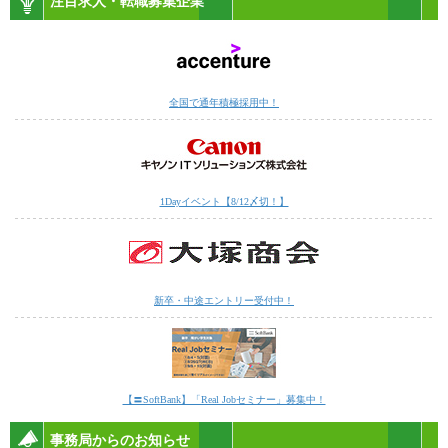
注目求人・転職募集企業
全国で通年積極採用中！
1Dayイベント【8/12〆切！】
新卒・中途エントリー受付中！
【〓SoftBank】「Real Jobセミナー」募集中！
事務局からのお知らせ