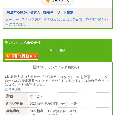
⑦月給271,000円以上
⑧～⑮月給200,000円〜月給400,000円
⑯月給185,000円以上
[関連する障がい者求人・採用キーワード検索]
⑰月給237,000円以上
⑱月給212,000円以上
メーカー
スタッフ関連
年間休日120日以上の企業
体幹機能障がい
⑲東京：月給202,000 円以上 、京都：月給193,000 円
筆談での対応
以上
⑳月給205,000円以上
㉑月給185,000 円以上
㉒月給185,000 円以上
㉓月給224,500円以上
ランスタッド株式会社
※全コース共通※ 能力・経験・勤務地などにより
異なります
07月28日更新
※試用期間中も給与に変更はございません。
●世界最大級の人材サービス企業ランスタッドでのお仕事！ ∟グ
ローバルな安定基盤のもとで、自分らしく働けます。 ●特例子会社で
はなく、全社員が同じ職…
続きを読む
業種
サービス
新卒／中途
2027新卒(既卒3年以内可)・中途
募集職種
2027新卒：
1）労務事務…契約…