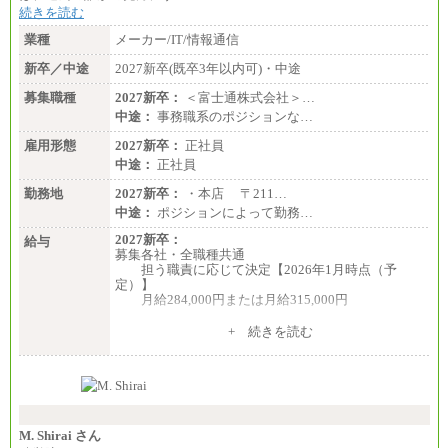
続きを読む
業種
メーカー/IT/情報通信
新卒／中途
2027新卒(既卒3年以内可)・中途
募集職種
2027新卒：
＜富士通株式会社＞…
中途：
事務職系のポジションな…
雇用形態
2027新卒：
正社員
中途：
正社員
勤務地
2027新卒：
・本店 〒211…
中途：
ポジションによって勤務…
2027新卒：
給与
募集各社・全職種共通
担う職責に応じて決定【2026年1月時点（予
定）】
月給284,000円または月給315,000円
※入社後早期から、自律的な業務遂行が求めら
+ 続きを読む
れる職務を担う方については、月額給与315,000円で
す。
なお、高度なスキルや専門性を持ち、より高
い職責を担う方については、さらに高い金額を個別
に設定します。
※習熟度を上げるための育成が一定期間必要で
上司の指示に基づき職務を遂行する方については、
M. Shirai さん