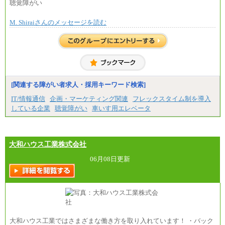
月額給与284,000円となります。
聴覚障がい
※個別に設定する給与については、選考の過程
で決定していきます。
M. Shiraiさんのメッセージを読む
※上記に加え、所定労働時間外に勤務をした場
合には、時間外勤務手当を支給します。
※試用期間中も給与に変更はございません。
中途：
＜募集各社・全職種共通＞
月給21万円以上～
※試用期間中の給与に変更はありません。
[関連する障がい者求人・採用キーワード検索]
※経験・能力を考慮し、当社規定により決定いたし
IT/情報通信
企画・マーケティング関連
フレックスタイム制を導入
ます。
している企業
聴覚障がい
車いす用エレベータ
大和ハウス工業株式会社
06月08日更新
大和ハウス工業ではさまざまな働き方を取り入れています！ ・バック