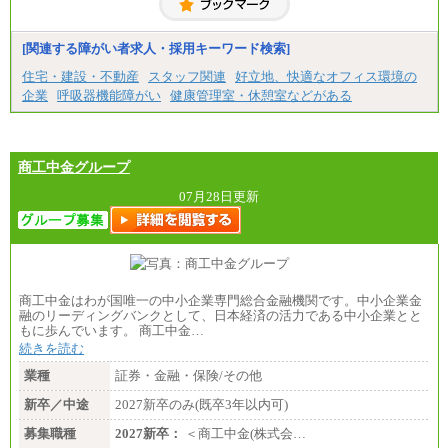
[関連する障がい者求人・採用キーワード検索]
住宅・建設・不動産
スタッフ関連
好立地、快適なオフィス環境の
企業
呼吸器機能障がい
健康管理室・休憩室などがある
商工中金グループ
07月28日更新
商工中金はわが国唯一の中小企業専門総合金融機関です。中小企業金
融のリーディングバンクとして、日本経済の活力である中小企業とと
もに歩んでいます。 商工中金…
続きを読む
業種
証券・金融・保険/その他
新卒／中途
2027新卒のみ(既卒3年以内可)
募集職種
2027新卒：
＜商工中金(株式会…