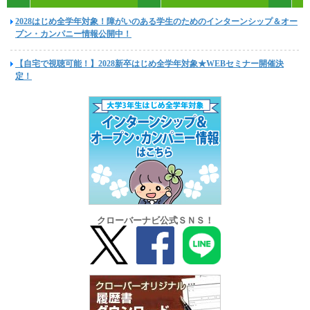
2028はじめ全学年対象！障がいのある学生のためのインターンシップ＆オー
プン・カンパニー情報公開中！
【自宅で視聴可能！】2028新卒はじめ全学年対象★WEBセミナー開催決
定！
クローバーナビ公式ＳＮＳ！