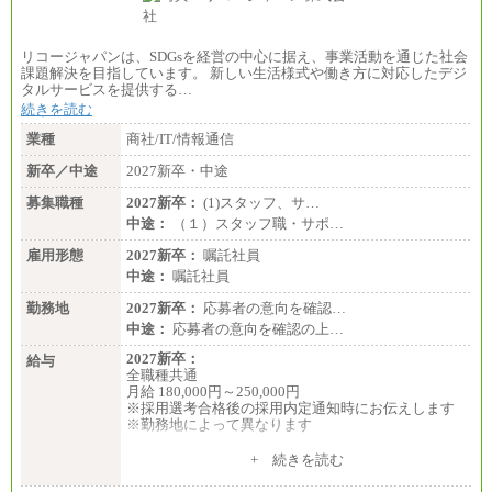
リコージャパンは、SDGsを経営の中心に据え、事業活動を通じた社会
課題解決を目指しています。 新しい生活様式や働き方に対応したデジ
タルサービスを提供する…
続きを読む
業種
商社/IT/情報通信
新卒／中途
2027新卒・中途
募集職種
2027新卒：
(1)スタッフ、サ…
中途：
（１）スタッフ職・サポ…
雇用形態
2027新卒：
嘱託社員
中途：
嘱託社員
勤務地
2027新卒：
応募者の意向を確認…
中途：
応募者の意向を確認の上…
2027新卒：
給与
全職種共通
月給 180,000円～250,000円
※採用選考合格後の採用内定通知時にお伝えします
※勤務地によって異なります
中途：
+ 続きを読む
全職種共通
月給 200,000円～250,000円