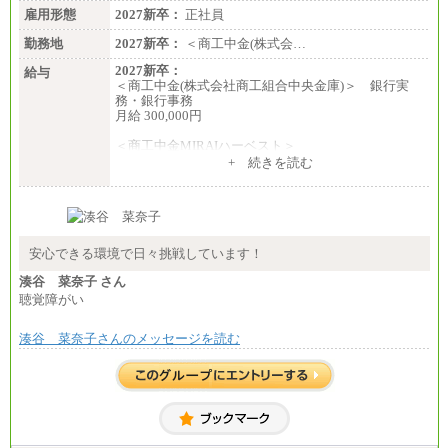
雇用形態
2027新卒：
正社員
勤務地
2027新卒：
＜商工中金(株式会…
2027新卒：
給与
＜商工中金(株式会社商工組合中央金庫)＞ 銀行実
務・銀行事務
月給 300,000円
＜商工中金MIRAIハーベスト＞
月給 230,000円
+ 続きを読む
※試用期間中も給与に変更はございません
安心できる環境で日々挑戦しています！
湊谷 菜奈子 さん
聴覚障がい
湊谷 菜奈子さんのメッセージを読む