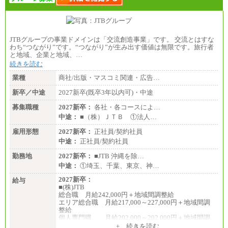
JTBグループの事業ドメインは「交流創造事業」です。 交流とはすな
わち“つながり”です。“つながり”が生み出す価値は無限です。旅行者
と地域、企業と地域、…
続きを読む
業種
商社/出版・マスコミ関連・広告…
新卒／中途
2027新卒(既卒3年以内可)・中途
募集職種
2027新卒：
各社・各コースによ…
中途：
■（株）ＪＴＢ ①法人…
雇用形態
2027新卒：
正社員/契約社員
中途：
正社員/契約社員
勤務地
2027新卒：
■JTB 沖縄を除…
中途：
①埼玉、千葉、東京、神…
2027新卒：
給与
■(株)JTB
総合職 月給242,000円＋地域間調整給
エリア総合職 月給217,000～227,000円＋地域間調
整給
個人専門職 月給202,000～202,000円＋地域間調
整給
+ 続きを読む