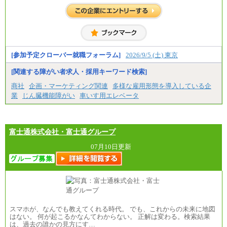
入社時の処遇は経験・能力を考慮の上、当社規程に
より決定します。
具体的な金額は採用選考合格後に採用内定通知時に
お伝えします。
[参加予定クローバー就職フォーラム]
2026/9/5 (土) 東京
[関連する障がい者求人・採用キーワード検索]
商社
企画・マーケティング関連
多様な雇用形態を導入している企
業
じん臓機能障がい
車いす用エレベータ
富士通株式会社・富士通グループ
07月10日更新
スマホが、なんでも教えてくれる時代。 でも、これからの未来に地図
はない。 何が起こるかなんてわからない。 正解は変わる。検索結果
は、過去の誰かの見方にす…