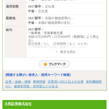
雇用形態
2027新卒：
正社員
中途：
正社員
勤務地
2027新卒：
全国47都道府県の…
中途：
全国47都道府県の支社…
2027新卒：
給与
一般事務・営業事務共通
月給20万2000円～23万4000円（勤務地により異な
る）
固定残業／なし 試用期間／あり（6カ月）
※試用期間中も給与に変更はございません
中途：
+ 続きを読む
一般事務・営業事務共通
月給20万2000円～23万4000円（勤務地により異な
る）
固定残業／なし 試用期間／あり（6か月）
※試用期間中も給与に変更はございません。
[関連する障がい者求人・採用キーワード検索]
証券・金融・保険
事務関連
従業員1,000人以上の企業
体幹機能障
がい
健康管理室・休憩室などがある
大和証券株式会社