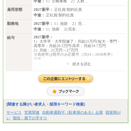
中途：
1）労務事務 2）人材…
雇用形態
2027新卒：
正社員/契約社員
中途：
正社員/契約社員
勤務地
2027新卒：
1）池袋 2）完…
中途：
1）池袋 2) 完全…
2027新卒：
給与
1）大学卒・大学院修了：月給21万円/短大・専門・
高専卒：月給20.5万円/高卒：月給19.7万円
2）月給：21万円～27万円
※高校卒は既卒のみ応募可（2024～2026年卒）
中途：
1）月給：21万円～25万円
+ 続きを読む
2）月給：21万円～27万円
[関連する障がい者求人・採用キーワード検索]
サービス
営業関連
自動車通勤可（駐車場のある）企業
聴覚障が
い
階段・廊下の手すり