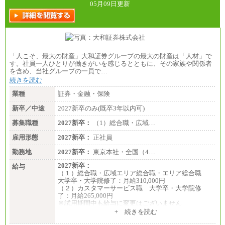
05月09日更新
「人こそ、最大の財産」大和証券グループの最大の財産は「人材」で
す。社員一人ひとりが働きがいを感じるとともに、その家族や関係者
を含め、当社グループの一員で…
続きを読む
業種
証券・金融・保険
新卒／中途
2027新卒のみ(既卒3年以内可)
募集職種
2027新卒：
（1）総合職・広域…
雇用形態
2027新卒：
正社員
勤務地
2027新卒：
東京本社・全国（4…
2027新卒：
給与
（１）総合職・広域エリア総合職・エリア総合職
大学卒・大学院修了：月給310,000円
（２）カスタマーサービス職 大学卒・大学院修
了：月給265,000円
※試用期間中も給与に変更はございません
+ 続きを読む