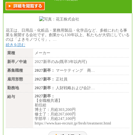
給
※詳細はJTBキャリアサイトよりご確認ください。
■(株)JTBビジネストランスフォーム
総合職 月給205,000～225,000円＋地域間調整給
エリア総合職 月給185,000円＋地域間調整給
花王は、日用品・化粧品・業務用製品・化学品など、多岐にわたる事
※詳細はJTBキャリアサイトよりご確認ください。
業を展開する会社です。創業から130年以上、私たちが大切にしている
のは「よきモノづくり」。…
■(株)JTBデータサービス ※2027年新卒募集終了
総合職 月給186,000～194,000円＋地域手当
続きを読む
※詳細はJTBキャリアサイトよりご確認ください。
業種
メーカー
■I&Jデジタルイノベーション(株)
新卒／中途
2027新卒のみ(既卒3年以内可)
総合職 月給224,500～242,600円＋地域手当
※詳細はJTBキャリアサイトよりご確認ください。
募集職種
2027新卒：
マーケティング 商…
＜有期社員コース＞
雇用形態
2027新卒：
正社員
■(株)JTBビジネストランスフォーム
有期契約職 月給185,000～195,000円
勤務地
2027新卒：
人財戦略および会計…
※詳細はJTBキャリアサイトよりご確認ください。
2027新卒：
給与
■(株)JTBパブリッシング ※2027年新卒募集終了
【全職種共通】
総合職 月給241,000円
初任給
中途：
博士了：月給303,200円
①月給227,000円以上
修士了：月給267,600円
②月給212,000円以上
学部卒：月給247,100円
③月給172,500円以上
https://www.kao-recruit.jp/fresh/treatment.html
④月給23万円～37万円
⑤月給20万円～25万円
⑥月給33万円～48万円