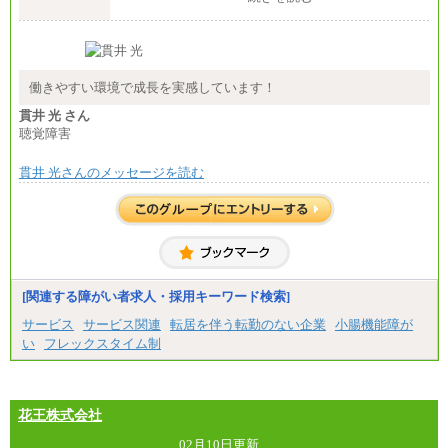
※詳細はJTBキャリアサイトよりご確認ください。
■(株)JTB商事
総合職 月給208,000～235,000円
エリア総合職 月給180,000～205,000円＋地域手当
※詳細はJTBキャリアサイトよりご確認ください。
働きやすい環境で成長を実感しています！
■(株)JTBパブリッシング ※2027年新卒募集終了
貫井 光 さん
総合職 月給271,000円
聴覚障害
■(株)JTBビジネストラベルソリューションズ
貫井 光さんのメッセージを読む
総合職 月給220,000～230,000円＋地域間調整給
エリア総合職 月給206,000円～214,000＋地域間調
整給
※詳細はJTBキャリアサイトよりご確認ください。
■(株)JTBコミュニケーションデザイン
総合職 月給230,000円
みなし残業手当：20,000円（一律支給）※みなし
残業手当の残業時間は10.43時間。
[関連する障がい者求人・採用キーワード検索]
※超過勤務手当：みなし残業時間を超える残業時
サービス
サービス関連
転居を伴う転勤のない企業
小腸機能障が
間に応じて、時間外手当等を支給。
い
フレックスタイム制
エリアサポート職 月給188,000円
※超過勤務手当：残業時間については全額時間外
手当を支給。
花王株式会社
■（株）JTBグローバルマーケティング＆トラベル
総合職 月給242,000円＋地域間調整給
訪日事業職 月給202,000～227,000円＋地域間調整
02月10日更新