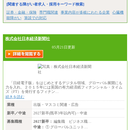
[関連する障がい者求人・採用キーワード検索]
証券・金融・保険
専門職関連
事業内容が多岐にわたる企業
心臓機
能障がい
筆談での対応
株式会社日本経済新聞社
05月21日更新
「日経電子版」をはじめとするデジタル領域、グローバル展開にも
力を入れ、２０１５年には英国の有力経済紙フィナンシャル・タイム
ズ（FT）を発行するフィナン…
続きを読む
業種
出版・マスコミ関連・広告
新卒／中途
2027新卒(既卒3年以内可)・中途
募集職種
2027新卒：
編集職 ビジネス職…
中途：
① グローバルユニット…