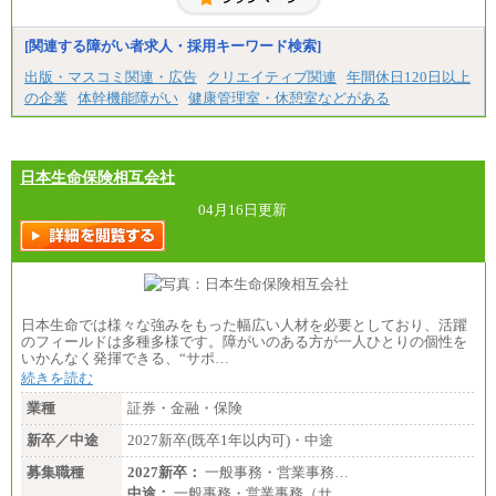
[関連する障がい者求人・採用キーワード検索]
出版・マスコミ関連・広告
クリエイティブ関連
年間休日120日以上
の企業
体幹機能障がい
健康管理室・休憩室などがある
日本生命保険相互会社
04月16日更新
日本生命では様々な強みをもった幅広い人材を必要としており、活躍
のフィールドは多種多様です。障がいのある方が一人ひとりの個性を
いかんなく発揮できる、“サポ…
続きを読む
業種
証券・金融・保険
新卒／中途
2027新卒(既卒1年以内可)・中途
募集職種
2027新卒：
一般事務・営業事務…
中途：
一般事務・営業事務（サ…