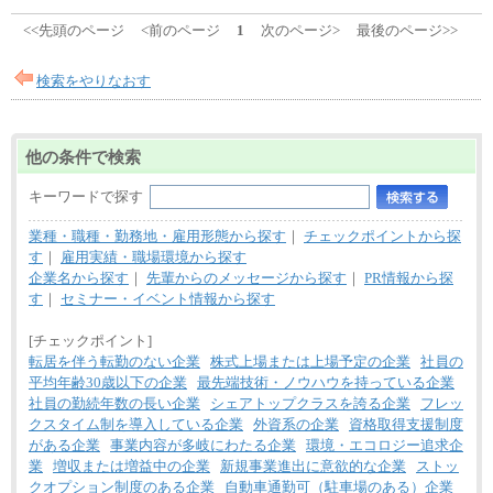
<<先頭のページ
<前のページ
1
次のページ>
最後のページ>>
検索をやりなおす
他の条件で検索
キーワードで探す
業種・職種・勤務地・雇用形態から探す
｜
チェックポイントから探
す
｜
雇用実績・職場環境から探す
企業名から探す
｜
先輩からのメッセージから探す
｜
PR情報から探
す
｜
セミナー・イベント情報から探す
[チェックポイント]
転居を伴う転勤のない企業
株式上場または上場予定の企業
社員の
平均年齢30歳以下の企業
最先端技術・ノウハウを持っている企業
社員の勤続年数の長い企業
シェアトップクラスを誇る企業
フレッ
クスタイム制を導入している企業
外資系の企業
資格取得支援制度
がある企業
事業内容が多岐にわたる企業
環境・エコロジー追求企
業
増収または増益中の企業
新規事業進出に意欲的な企業
ストッ
クオプション制度のある企業
自動車通勤可（駐車場のある）企業