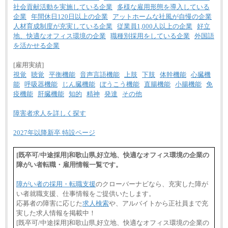
社会貢献活動を実施している企業
多様な雇用形態を導入している
企業
年間休日120日以上の企業
アットホームな社風が自慢の企業
人材育成制度が充実している企業
従業員1,000人以上の企業
好立
地、快適なオフィス環境の企業
職種別採用をしている企業
外国語
を活かせる企業
[雇用実績]
視覚
聴覚
平衡機能
音声言語機能
上肢
下肢
体幹機能
心臓機
能
呼吸器機能
じん臓機能
ぼうこう機能
直腸機能
小腸機能
免
疫機能
肝臓機能
知的
精神
発達
その他
障害者求人を詳しく探す
2027年以降新卒 特設ページ
[既卒可/中途採用]和歌山県,好立地、快適なオフィス環境の企業の
障がい者転職・雇用情報一覧です。
障がい者の採用・転職支援
のクローバーナビなら、充実した障が
い者就職支援、仕事情報をご提供いたします。
応募者の障害に応じた
求人検索
や、アルバイトから正社員まで充
実した求人情報を掲載中！
[既卒可/中途採用]和歌山県,好立地、快適なオフィス環境の企業の