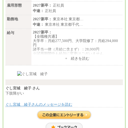
雇用形態
2027新卒：
正社員
中途：
正社員
勤務地
2027新卒：
東京本社 東京都…
中途：
東京本社 東京都千代…
2027新卒：
給与
【全職種共通】
大学卒：月給277,500円、大学院修了：月給294,000
円
諸手当一律（月給に含まず）：28,000円
※試用期間中も給与に変更はございません
中途：
+ 続きを読む
【全職種共通】
月給370,000円～
※経験・能力等を考慮の上、当社規定により決定し
ます。
※試用期間中も給与に変更はございません。
※想定年収 6,000,000円～（住居費補助、子手当など
の各種手当を含む金額です）
ぐし宮城 綾子 さん
下肢障がい
ぐし宮城 綾子さんのメッセージを読む