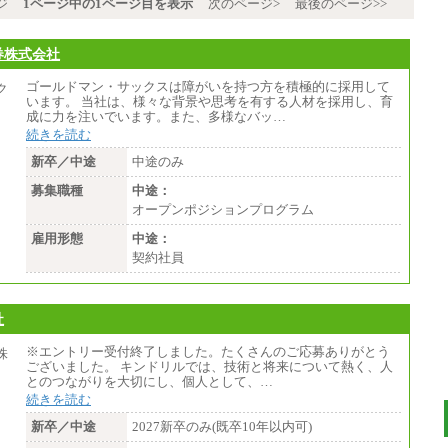
ジ
1ページ中の1ページ目を表示
次のページ>
最後のページ>>
券株式会社
ゴールドマン・サックスは障がいを持つ方を積極的に採用して
います。 当社は、様々な背景や思考を有する人材を採用し、育
成に力を注いでいます。また、多様なバッ…
続きを読む
新卒／中途
中途のみ
募集職種
中途：
オープンポジションプログラム
雇用形態
中途：
契約社員
社
※エントリー受付終了しました。たくさんのご応募ありがとう
ございました。 キンドリルでは、技術と将来について熱く、人
とのつながりを大切にし、個人として、…
続きを読む
新卒／中途
2027新卒のみ(既卒10年以内可)