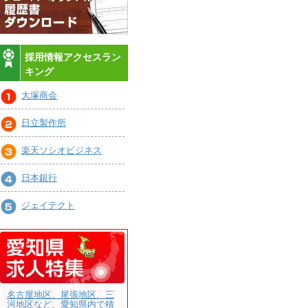
採用情報アクセスラン
キング
大塚商会
日立製作所
楽天ソシオビジネス
日本銀行
ジェイテクト
名古屋地区、尾張地区、三
河地区など、愛知県内で積