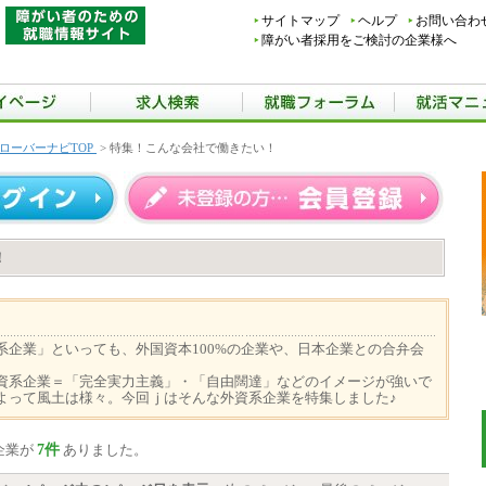
サイトマップ
ヘルプ
お問い合わ
障がい者採用をご検討の企業様へ
ローバーナビTOP
> 特集！こんな会社で働きたい！
！
系企業」といっても、外国資本100%の企業や、日本企業との合弁会
。
資系企業＝「完全実力主義」・「自由闊達」などのイメージが強いで
よって風土は様々。今回ｊはそんな外資系企業を特集しました♪
7件
企業が
ありました。