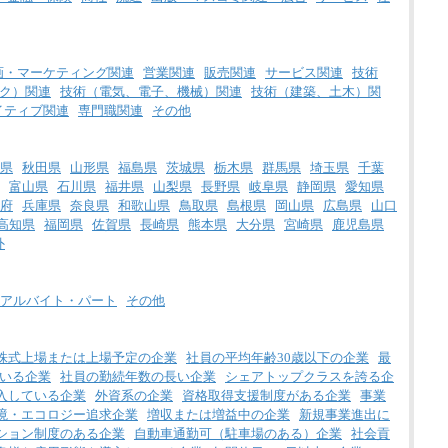
画・マーケティング関連
営業関連
販売関連
サービス関連
技術
ク）関連
技術（電気、電子、機械）関連
技術（建築、土木）関
イティブ関連
専門職関連
その他
県
秋田県
山形県
福島県
茨城県
栃木県
群馬県
埼玉県
千葉
富山県
石川県
福井県
山梨県
長野県
岐阜県
静岡県
愛知県
府
兵庫県
奈良県
和歌山県
鳥取県
島根県
岡山県
広島県
山口
高知県
福岡県
佐賀県
長崎県
熊本県
大分県
宮崎県
鹿児島県
外
アルバイト・パート
その他
株式上場または上場予定の企業
社員の平均年齢30歳以下の企業
最
いる企業
社員の勤続年数の長い企業
シェアトップクラスを誇る企
入している企業
外資系の企業
資格取得支援制度がある企業
事業
境・エコロジー追求企業
増収または増益中の企業
新規事業進出に
ション制度のある企業
自動車通勤可（駐車場のある）企業
社会貢