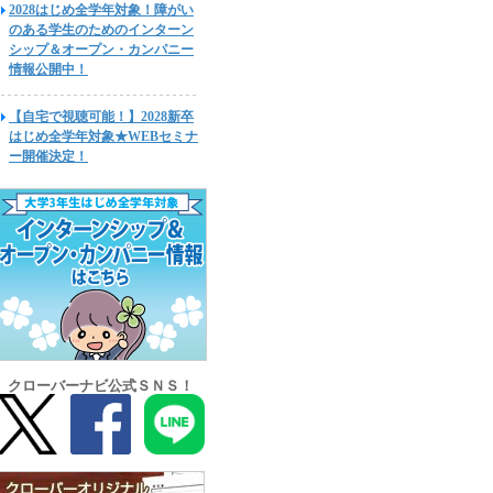
2028はじめ全学年対象！障がい
のある学生のためのインターン
シップ＆オープン・カンパニー
情報公開中！
【自宅で視聴可能！】2028新卒
はじめ全学年対象★WEBセミナ
ー開催決定！
クローバーナビ公式ＳＮＳ！