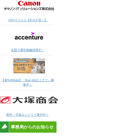
1Dayイベント【8/12〆切！】
全国で通年積極採用中！
【〓SoftBank】「Real Jobセミナー」募
集中！
新卒・中途エントリー受付中！
事務局からのお知らせ