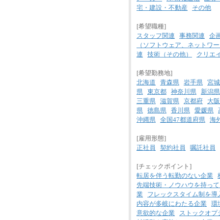
宅・建設・不動産
その他
[希望職種]
スタッフ関連
事務関連
企
（ソフトウェア、ネットワー
連
技術（その他）
クリエ
[希望勤務地]
北海道
青森県
岩手県
宮城
県
東京都
神奈川県
新潟県
三重県
滋賀県
京都府
大阪
県
徳島県
香川県
愛媛県
沖縄県
全国47都道府県
海
[雇用形態]
正社員
契約社員
嘱託社員
[チェックポイント]
転居を伴う転勤のない企業
先端技術・ノウハウを持って
業
フレックスタイム制を導
内容が多岐にわたる企業
環
意欲的な企業
ストックオプ