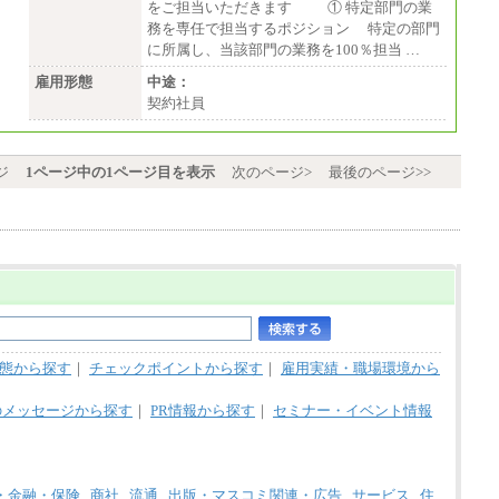
をご担当いただきます ① 特定部門の業
務を専任で担当するポジション 特定の部門
に所属し、当該部門の業務を100％担当 …
雇用形態
中途：
契約社員
ジ
1ページ中の1ページ目を表示
次のページ>
最後のページ>>
態から探す
｜
チェックポイントから探す
｜
雇用実績・職場環境から
のメッセージから探す
｜
PR情報から探す
｜
セミナー・イベント情報
・金融・保険
商社
流通
出版・マスコミ関連・広告
サービス
住