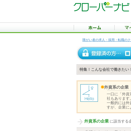
障がい者の求人・採用・転職のク
特集！こんな会社で働きたい
外資系の企業
一口に「外資
社もあります
一般的には外
すが、企業に
外資系の企業
に該当する