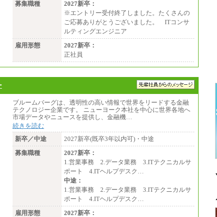
募集職種
2027新卒：
※エントリー受付終了しました。たくさんの
ご応募ありがとうございました。 ITコンサ
ルティングエンジニア
雇用形態
2027新卒：
正社員
ー
ブルームバーグは、透明性の高い情報で世界をリードする金融
テクノロジー企業です。 ニューヨーク本社を中心に世界各地へ
市場データやニュースを提供し、金融機…
続きを読む
新卒／中途
2027新卒(既卒3年以内可)・中途
募集職種
2027新卒：
1.営業事務 2.データ業務 3.ITテクニカルサ
ポート 4.ITヘルプデスク…
中途：
1.営業事務 2.データ業務 3.ITテクニカルサ
ポート 4.ITヘルプデスク…
雇用形態
2027新卒：