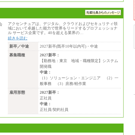
アクセンチュアは、デジタル、クラウドおよびセキュリティ領
域において卓越した能力で世界をリードするプロフェッショナ
ル サービス企業です。40を超える業界の…
続きを読む
新卒／中途
2027新卒(既卒10年以内可)・中途
募集職種
2027新卒：
【勤務地：東京 地域・職種限定】システム
開発職
中途：
（1）ソリューション・エンジニア （2）一
般事務 （3）庶務/軽作業
雇用形態
2027新卒：
正社員
中途：
正社員/契約社員