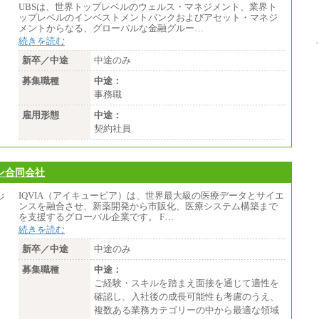
UBSは、世界トップレベルのウェルス・マネジメント、業界ト
ップレベルのインベストメントバンクおよびアセット・マネジ
メントからなる、グローバルな金融グルー…
続きを読む
新卒／中途
中途のみ
募集職種
中途：
事務職
雇用形態
中途：
契約社員
パン合同会社
IQVIA（アイキュービア）は、世界最大級の医療データとサイエ
ンスを融合させ、新薬開発から市販化、医療システム構築まで
を支援するグローバル企業です。 F…
続きを読む
新卒／中途
中途のみ
募集職種
中途：
ご経験・スキルを踏まえ面接を通じて適性を
確認し、入社後の成長可能性も考慮のうえ、
複数ある業務カテゴリーの中から最適な領域