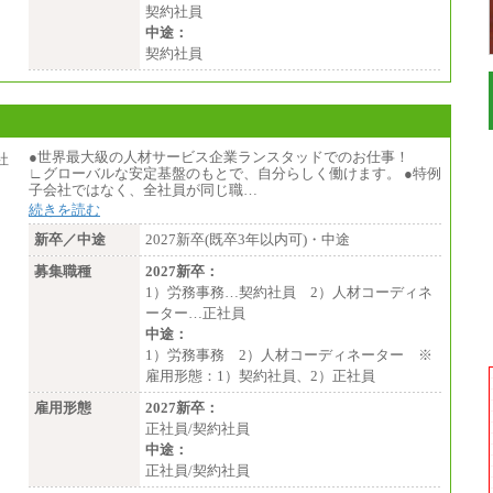
契約社員
中途：
契約社員
●世界最大級の人材サービス企業ランスタッドでのお仕事！
∟グローバルな安定基盤のもとで、自分らしく働けます。 ●特例
子会社ではなく、全社員が同じ職…
続きを読む
新卒／中途
2027新卒(既卒3年以内可)・中途
募集職種
2027新卒：
1）労務事務…契約社員 2）人材コーディネ
ーター…正社員
中途：
1）労務事務 2）人材コーディネーター ※
雇用形態：1）契約社員、2）正社員
雇用形態
2027新卒：
正社員/契約社員
中途：
正社員/契約社員