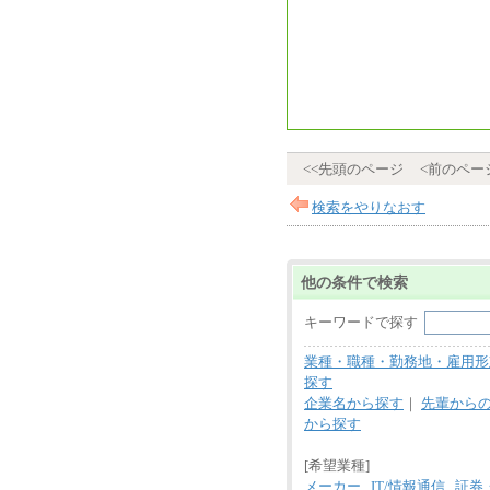
<<先頭のページ
<前のペー
検索をやりなおす
他の条件で検索
キーワードで探す
業種・職種・勤務地・雇用形
探す
企業名から探す
｜
先輩から
から探す
[希望業種]
メーカー
IT/情報通信
証券