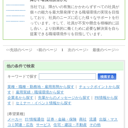
当社では、障がいの有無にかかわらずすべての社員が
個々の能力を最大限発揮できる職場環境の実現を目指
しており、社員のニーズに応じた様々なサポートを行
っています。そして、社員が不安や懸念を積極的に話
し合い、より効果的に働くために必要な解決策を自ら
提案できる職場環境作りを目指しています。
<<先頭のページ
<前のページ
1
次のページ>
最後のページ>>
他の条件で検索
キーワードで探す
業種・職種・勤務地・雇用形態から探す
｜
チェックポイントから探
す
｜
雇用実績・職場環境から探す
企業名から探す
｜
先輩からのメッセージから探す
｜
PR情報から探
す
｜
セミナー・イベント情報から探す
[希望業種]
メーカー
IT/情報通信
証券・金融・保険
商社
流通
出版・マス
コミ関連・広告
サービス
住宅・建設・不動産
その他