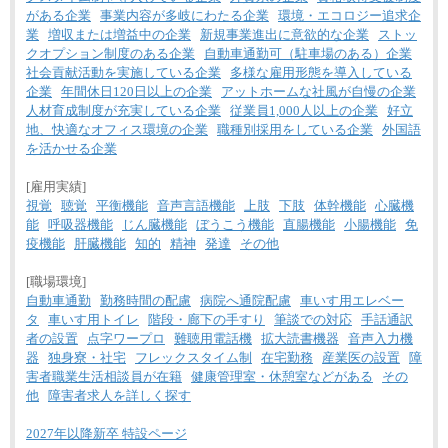
がある企業
事業内容が多岐にわたる企業
環境・エコロジー追求企
業
増収または増益中の企業
新規事業進出に意欲的な企業
ストッ
クオプション制度のある企業
自動車通勤可（駐車場のある）企業
社会貢献活動を実施している企業
多様な雇用形態を導入している
企業
年間休日120日以上の企業
アットホームな社風が自慢の企業
人材育成制度が充実している企業
従業員1,000人以上の企業
好立
地、快適なオフィス環境の企業
職種別採用をしている企業
外国語
を活かせる企業
[雇用実績]
視覚
聴覚
平衡機能
音声言語機能
上肢
下肢
体幹機能
心臓機
能
呼吸器機能
じん臓機能
ぼうこう機能
直腸機能
小腸機能
免
疫機能
肝臓機能
知的
精神
発達
その他
[職場環境]
自動車通勤
勤務時間の配慮
病院へ通院配慮
車いす用エレベー
タ
車いす用トイレ
階段・廊下の手すり
筆談での対応
手話通訳
者の設置
点字ワープロ
難聴用電話機
拡大読書機器
音声入力機
器
独身寮・社宅
フレックスタイム制
在宅勤務
産業医の設置
障
害者職業生活相談員が在籍
健康管理室・休憩室などがある
その
他
障害者求人を詳しく探す
2027年以降新卒 特設ページ