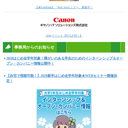
【〓SoftBank】「Real Jobセミナー」募集中！
1Dayイベント【8/12〆切！】
事務局からのお知らせ
2028はじめ全学年対象！障がいのある学生のためのインターンシップ＆オー
プン・カンパニー情報公開中！
【自宅で視聴可能！】2028新卒はじめ全学年対象★WEBセミナー開催決
定！