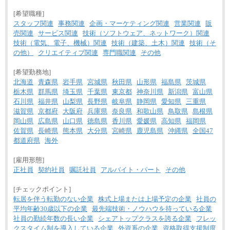
[希望職種]
スタッフ関連
事務関連
企画・マーケティング関連
営業関連
販
売関連
サービス関連
技術（ソフトウェア、ネットワーク）関連
技術（電気、電子、機械）関連
技術（建築、土木）関連
技術（そ
の他）
クリエイティブ関連
専門職関連
その他
[希望勤務地]
北海道
青森県
岩手県
宮城県
秋田県
山形県
福島県
茨城県
栃木県
群馬県
埼玉県
千葉県
東京都
神奈川県
新潟県
富山県
石川県
福井県
山梨県
長野県
岐阜県
静岡県
愛知県
三重県
滋賀県
京都府
大阪府
兵庫県
奈良県
和歌山県
鳥取県
島根県
岡山県
広島県
山口県
徳島県
香川県
愛媛県
高知県
福岡県
佐賀県
長崎県
熊本県
大分県
宮崎県
鹿児島県
沖縄県
全国47
都道府県
海外
[雇用形態]
正社員
契約社員
嘱託社員
アルバイト・パート
その他
[チェックポイント]
転居を伴う転勤のない企業
株式上場または上場予定の企業
社員の
平均年齢30歳以下の企業
最先端技術・ノウハウを持っている企業
社員の勤続年数の長い企業
シェアトップクラスを誇る企業
フレッ
クスタイム制を導入している企業
外資系の企業
資格取得支援制度