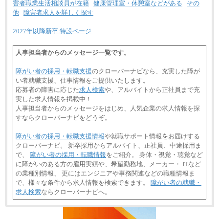
害者職業生活相談員が在籍
健康管理室・休憩室などがある
その
他
障害者求人を詳しく探す
2027年以降新卒 特設ページ
人事担当者からのメッセージ一覧です。
障がい者の採用・転職支援
のクローバーナビなら、充実した障が
い者就職支援、仕事情報をご提供いたします。
応募者の障害に応じた
求人検索
や、アルバイトから正社員まで充
実した求人情報を掲載中！
人事担当者からのメッセージをはじめ、人気企業の求人情報を探
すならクローバーナビをどうぞ。
障がい者の採用・転職支援情報
や就職サポート情報をお届けする
クローバーナビ。 新卒採用からアルバイト、正社員、中途採用ま
で、
障がい者の採用・転職情報
をご紹介。 身体・視覚・聴覚など
に障がいのある方の雇用実績や、希望勤務地、メーカー・ ITなど
の業種別情報、 更にはエンジニアや事務関連などの職種情報ま
で、様々な条件から求人情報を検索できます。
障がい者の就職・
求人検索
ならクローバーナビへ。