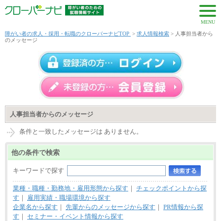
MENU
障がい者の求人・採用・転職のクローバーナビTOP
>
求人情報検索
> 人事担当者から
のメッセージ
人事担当者からのメッセージ
条件と一致したメッセージは ありません。
他の条件で検索
キーワードで探す
業種・職種・勤務地・雇用形態から探す
｜
チェックポイントから探
す
｜
雇用実績・職場環境から探す
企業名から探す
｜
先輩からのメッセージから探す
｜
PR情報から探
す
｜
セミナー・イベント情報から探す