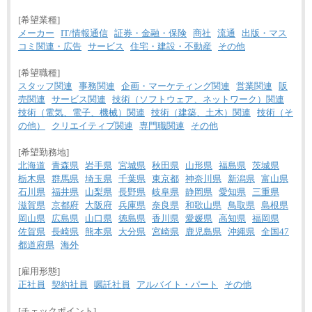
[希望業種]
メーカー
IT/情報通信
証券・金融・保険
商社
流通
出版・マス
コミ関連・広告
サービス
住宅・建設・不動産
その他
[希望職種]
スタッフ関連
事務関連
企画・マーケティング関連
営業関連
販
売関連
サービス関連
技術（ソフトウェア、ネットワーク）関連
技術（電気、電子、機械）関連
技術（建築、土木）関連
技術（そ
の他）
クリエイティブ関連
専門職関連
その他
[希望勤務地]
北海道
青森県
岩手県
宮城県
秋田県
山形県
福島県
茨城県
栃木県
群馬県
埼玉県
千葉県
東京都
神奈川県
新潟県
富山県
石川県
福井県
山梨県
長野県
岐阜県
静岡県
愛知県
三重県
滋賀県
京都府
大阪府
兵庫県
奈良県
和歌山県
鳥取県
島根県
岡山県
広島県
山口県
徳島県
香川県
愛媛県
高知県
福岡県
佐賀県
長崎県
熊本県
大分県
宮崎県
鹿児島県
沖縄県
全国47
都道府県
海外
[雇用形態]
正社員
契約社員
嘱託社員
アルバイト・パート
その他
[チェックポイント]