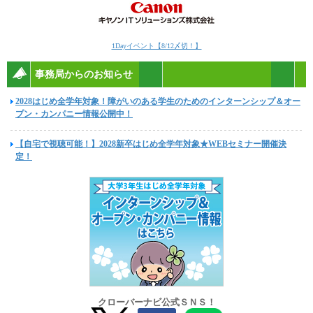
1Dayイベント【8/12〆切！】
事務局からのお知らせ
2028はじめ全学年対象！障がいのある学生のためのインターンシップ＆オー
プン・カンパニー情報公開中！
【自宅で視聴可能！】2028新卒はじめ全学年対象★WEBセミナー開催決
定！
クローバーナビ公式ＳＮＳ！