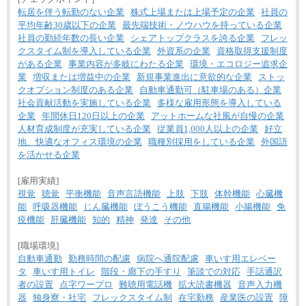
転居を伴う転勤のない企業
株式上場または上場予定の企業
社員の
平均年齢30歳以下の企業
最先端技術・ノウハウを持っている企業
社員の勤続年数の長い企業
シェアトップクラスを誇る企業
フレッ
クスタイム制を導入している企業
外資系の企業
資格取得支援制度
がある企業
事業内容が多岐にわたる企業
環境・エコロジー追求企
業
増収または増益中の企業
新規事業進出に意欲的な企業
ストッ
クオプション制度のある企業
自動車通勤可（駐車場のある）企業
社会貢献活動を実施している企業
多様な雇用形態を導入している
企業
年間休日120日以上の企業
アットホームな社風が自慢の企業
人材育成制度が充実している企業
従業員1,000人以上の企業
好立
地、快適なオフィス環境の企業
職種別採用をしている企業
外国語
を活かせる企業
[雇用実績]
視覚
聴覚
平衡機能
音声言語機能
上肢
下肢
体幹機能
心臓機
能
呼吸器機能
じん臓機能
ぼうこう機能
直腸機能
小腸機能
免
疫機能
肝臓機能
知的
精神
発達
その他
[職場環境]
自動車通勤
勤務時間の配慮
病院へ通院配慮
車いす用エレベー
タ
車いす用トイレ
階段・廊下の手すり
筆談での対応
手話通訳
者の設置
点字ワープロ
難聴用電話機
拡大読書機器
音声入力機
器
独身寮・社宅
フレックスタイム制
在宅勤務
産業医の設置
障