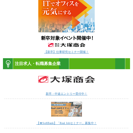
【新卒】仕事研究セミナー開催！
注目求人・転職募集企業
新卒・中途エントリー受付中！
【〓SoftBank】「Real Jobセミナー」募集中！