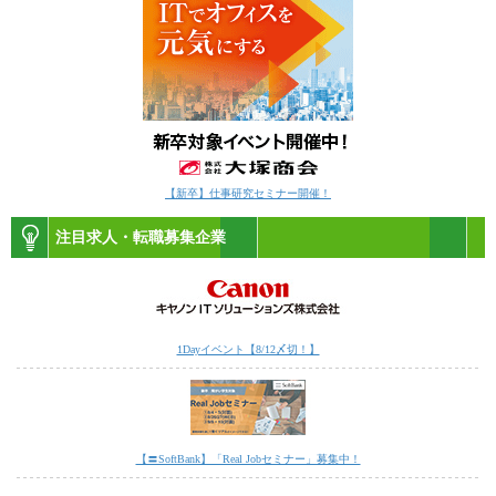
【新卒】仕事研究セミナー開催！
注目求人・転職募集企業
1Dayイベント【8/12〆切！】
【〓SoftBank】「Real Jobセミナー」募集中！