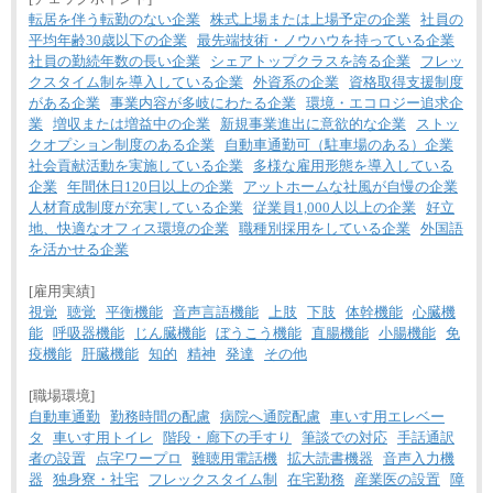
転居を伴う転勤のない企業
株式上場または上場予定の企業
社員の
平均年齢30歳以下の企業
最先端技術・ノウハウを持っている企業
社員の勤続年数の長い企業
シェアトップクラスを誇る企業
フレッ
クスタイム制を導入している企業
外資系の企業
資格取得支援制度
がある企業
事業内容が多岐にわたる企業
環境・エコロジー追求企
業
増収または増益中の企業
新規事業進出に意欲的な企業
ストッ
クオプション制度のある企業
自動車通勤可（駐車場のある）企業
社会貢献活動を実施している企業
多様な雇用形態を導入している
企業
年間休日120日以上の企業
アットホームな社風が自慢の企業
人材育成制度が充実している企業
従業員1,000人以上の企業
好立
地、快適なオフィス環境の企業
職種別採用をしている企業
外国語
を活かせる企業
[雇用実績]
視覚
聴覚
平衡機能
音声言語機能
上肢
下肢
体幹機能
心臓機
能
呼吸器機能
じん臓機能
ぼうこう機能
直腸機能
小腸機能
免
疫機能
肝臓機能
知的
精神
発達
その他
[職場環境]
自動車通勤
勤務時間の配慮
病院へ通院配慮
車いす用エレベー
タ
車いす用トイレ
階段・廊下の手すり
筆談での対応
手話通訳
者の設置
点字ワープロ
難聴用電話機
拡大読書機器
音声入力機
器
独身寮・社宅
フレックスタイム制
在宅勤務
産業医の設置
障