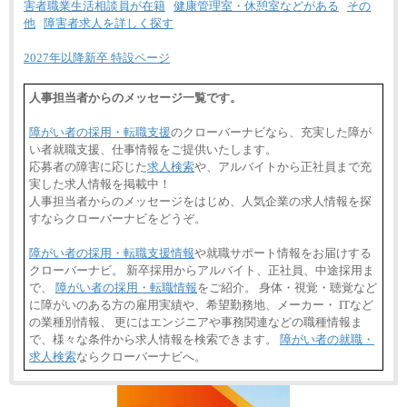
害者職業生活相談員が在籍
健康管理室・休憩室などがある
その
他
障害者求人を詳しく探す
2027年以降新卒 特設ページ
人事担当者からのメッセージ一覧です。
障がい者の採用・転職支援
のクローバーナビなら、充実した障が
い者就職支援、仕事情報をご提供いたします。
応募者の障害に応じた
求人検索
や、アルバイトから正社員まで充
実した求人情報を掲載中！
人事担当者からのメッセージをはじめ、人気企業の求人情報を探
すならクローバーナビをどうぞ。
障がい者の採用・転職支援情報
や就職サポート情報をお届けする
クローバーナビ。 新卒採用からアルバイト、正社員、中途採用ま
で、
障がい者の採用・転職情報
をご紹介。 身体・視覚・聴覚など
に障がいのある方の雇用実績や、希望勤務地、メーカー・ ITなど
の業種別情報、 更にはエンジニアや事務関連などの職種情報ま
で、様々な条件から求人情報を検索できます。
障がい者の就職・
求人検索
ならクローバーナビへ。