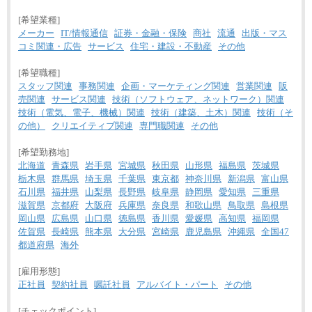
[希望業種]
メーカー
IT/情報通信
証券・金融・保険
商社
流通
出版・マス
コミ関連・広告
サービス
住宅・建設・不動産
その他
[希望職種]
スタッフ関連
事務関連
企画・マーケティング関連
営業関連
販
売関連
サービス関連
技術（ソフトウェア、ネットワーク）関連
技術（電気、電子、機械）関連
技術（建築、土木）関連
技術（そ
の他）
クリエイティブ関連
専門職関連
その他
[希望勤務地]
北海道
青森県
岩手県
宮城県
秋田県
山形県
福島県
茨城県
栃木県
群馬県
埼玉県
千葉県
東京都
神奈川県
新潟県
富山県
石川県
福井県
山梨県
長野県
岐阜県
静岡県
愛知県
三重県
滋賀県
京都府
大阪府
兵庫県
奈良県
和歌山県
鳥取県
島根県
岡山県
広島県
山口県
徳島県
香川県
愛媛県
高知県
福岡県
佐賀県
長崎県
熊本県
大分県
宮崎県
鹿児島県
沖縄県
全国47
都道府県
海外
[雇用形態]
正社員
契約社員
嘱託社員
アルバイト・パート
その他
[チェックポイント]