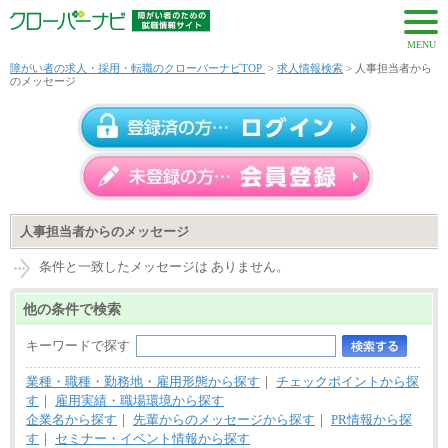
MENU
障がい者の求人・採用・転職のクローバーナビTOP
>
求人情報検索
> 人事担当者から
のメッセージ
人事担当者からのメッセージ
条件と一致したメッセージは ありません。
他の条件で検索
キーワードで探す
業種・職種・勤務地・雇用形態から探す
｜
チェックポイントから探
す
｜
雇用実績・職場環境から探す
企業名から探す
｜
先輩からのメッセージから探す
｜
PR情報から探
す
｜
セミナー・イベント情報から探す