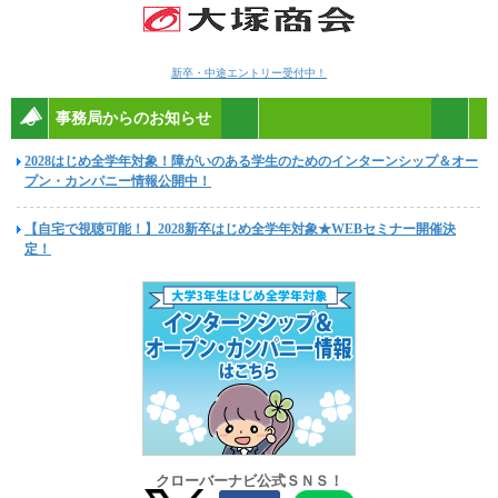
新卒・中途エントリー受付中！
事務局からのお知らせ
2028はじめ全学年対象！障がいのある学生のためのインターンシップ＆オー
プン・カンパニー情報公開中！
【自宅で視聴可能！】2028新卒はじめ全学年対象★WEBセミナー開催決
定！
クローバーナビ公式ＳＮＳ！