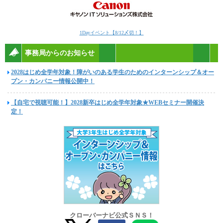
1Dayイベント【8/12〆切！】
事務局からのお知らせ
2028はじめ全学年対象！障がいのある学生のためのインターンシップ＆オー
プン・カンパニー情報公開中！
【自宅で視聴可能！】2028新卒はじめ全学年対象★WEBセミナー開催決
定！
クローバーナビ公式ＳＮＳ！