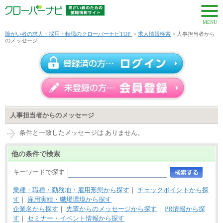
MENU
障がい者の求人・採用・転職のクローバーナビTOP
>
求人情報検索
> 人事担当者から
のメッセージ
人事担当者からのメッセージ
条件と一致したメッセージは ありません。
他の条件で検索
キーワードで探す
業種・職種・勤務地・雇用形態から探す
｜
チェックポイントから探
す
｜
雇用実績・職場環境から探す
企業名から探す
｜
先輩からのメッセージから探す
｜
PR情報から探
す
｜
セミナー・イベント情報から探す