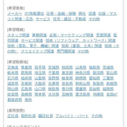
[希望業種]
メーカー
IT/情報通信
証券・金融・保険
商社
流通
出版・マス
コミ関連・広告
サービス
住宅・建設・不動産
その他
[希望職種]
スタッフ関連
事務関連
企画・マーケティング関連
営業関連
販
売関連
サービス関連
技術（ソフトウェア、ネットワーク）関連
技術（電気、電子、機械）関連
技術（建築、土木）関連
技術（そ
の他）
クリエイティブ関連
専門職関連
その他
[希望勤務地]
北海道
青森県
岩手県
宮城県
秋田県
山形県
福島県
茨城県
栃木県
群馬県
埼玉県
千葉県
東京都
神奈川県
新潟県
富山県
石川県
福井県
山梨県
長野県
岐阜県
静岡県
愛知県
三重県
滋賀県
京都府
大阪府
兵庫県
奈良県
和歌山県
鳥取県
島根県
岡山県
広島県
山口県
徳島県
香川県
愛媛県
高知県
福岡県
佐賀県
長崎県
熊本県
大分県
宮崎県
鹿児島県
沖縄県
全国47
都道府県
海外
[雇用形態]
正社員
契約社員
嘱託社員
アルバイト・パート
その他
[チェックポイント]