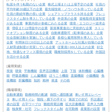
転居を伴う転勤のない企業
株式上場または上場予定の企業
社員の
平均年齢30歳以下の企業
最先端技術・ノウハウを持っている企業
社員の勤続年数の長い企業
シェアトップクラスを誇る企業
フレッ
クスタイム制を導入している企業
外資系の企業
資格取得支援制度
がある企業
事業内容が多岐にわたる企業
環境・エコロジー追求企
業
増収または増益中の企業
新規事業進出に意欲的な企業
ストッ
クオプション制度のある企業
自動車通勤可（駐車場のある）企業
社会貢献活動を実施している企業
多様な雇用形態を導入している
企業
年間休日120日以上の企業
アットホームな社風が自慢の企業
人材育成制度が充実している企業
従業員1,000人以上の企業
好立
地、快適なオフィス環境の企業
職種別採用をしている企業
外国語
を活かせる企業
[雇用実績]
視覚
聴覚
平衡機能
音声言語機能
上肢
下肢
体幹機能
心臓機
能
呼吸器機能
じん臓機能
ぼうこう機能
直腸機能
小腸機能
免
疫機能
肝臓機能
知的
精神
発達
その他
[職場環境]
自動車通勤
勤務時間の配慮
病院へ通院配慮
車いす用エレベー
タ
車いす用トイレ
階段・廊下の手すり
筆談での対応
手話通訳
者の設置
点字ワープロ
難聴用電話機
拡大読書機器
音声入力機
器
独身寮・社宅
フレックスタイム制
在宅勤務
産業医の設置
障