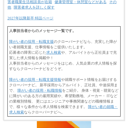
害者職業生活相談員が在籍
健康管理室・休憩室などがある
その
他
障害者求人を詳しく探す
2027年以降新卒 特設ページ
人事担当者からのメッセージ一覧です。
障がい者の採用・転職支援
のクローバーナビなら、充実した障が
い者就職支援、仕事情報をご提供いたします。
応募者の障害に応じた
求人検索
や、アルバイトから正社員まで充
実した求人情報を掲載中！
人事担当者からのメッセージをはじめ、人気企業の求人情報を探
すならクローバーナビをどうぞ。
障がい者の採用・転職支援情報
や就職サポート情報をお届けする
クローバーナビ。 新卒採用からアルバイト、正社員、中途採用ま
で、
障がい者の採用・転職情報
をご紹介。 身体・視覚・聴覚など
に障がいのある方の雇用実績や、希望勤務地、メーカー・ ITなど
の業種別情報、 更にはエンジニアや事務関連などの職種情報ま
で、様々な条件から求人情報を検索できます。
障がい者の就職・
求人検索
ならクローバーナビへ。