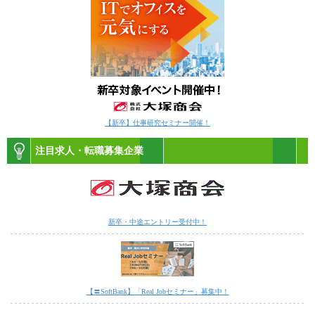
【新卒】仕事研究セミナー開催！
注目求人・転職募集企業
新卒・中途エントリー受付中！
【〓SoftBank】「Real Jobセミナー」募集中！