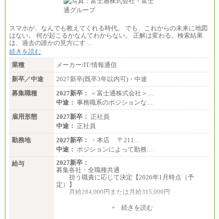
スマホが、なんでも教えてくれる時代。 でも、これからの未来に地図
はない。 何が起こるかなんてわからない。 正解は変わる。検索結果
は、過去の誰かの見方にす…
続きを読む
業種
メーカー/IT/情報通信
新卒／中途
2027新卒(既卒3年以内可)・中途
募集職種
2027新卒：
＜富士通株式会社＞…
中途：
事務職系のポジションな…
雇用形態
2027新卒：
正社員
中途：
正社員
勤務地
2027新卒：
・本店 〒211…
中途：
ポジションによって勤務…
2027新卒：
給与
募集各社・全職種共通
担う職責に応じて決定【2026年1月時点（予
定）】
月給284,000円または月給315,000円
※入社後早期から、自律的な業務遂行が求めら
+ 続きを読む
れる職務を担う方については、月額給与315,000円で