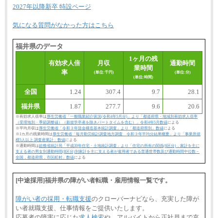
2027年以降新卒 特設ページ
気になる質問がなかった方はこちら
福井県のデータ
1ヶ月の残
有効求人倍
月収
通勤時間
業時間
率
(単位:千円)
(単位:分)
(単位:時間)
全国
1.24
307.4
9.7
28.1
福井県
1.87
277.7
9.6
20.6
※有効求人倍率は
厚生労働省「一般職業紹介状況(令和4年5月分)」より「都道府県・地域別有効求人倍率
（受理地別・季節調整値）（新規学卒者を除きパートタイムを含む）」令和4年5月数値
による
※平均月収は
厚生労働省「令和３年賃金構造基本統計調査」より「都道府県別」数値
による
※1カ月の残業時間は
厚生労働省「毎月勤労統計調査地方調査 令和３年平均分結果概要」より「事業所規
模5人以上 調査産業計」数値
による
※通勤時間は
総務省統計局「平成30年住宅・土地統計調査」より「住宅の所有の関係(6区分)，家計を主に
支える者の男女別通勤時間(8区分)別家計を主に支える者が雇用者である普通世帯数及び通勤時間中位数－
全国，都道府県，市区町村」数値
による
[中途採用]福井県の障がい者転職・雇用情報一覧です。
障がい者の採用・転職支援
のクローバーナビなら、充実した障が
い者就職支援、仕事情報をご提供いたします。
応募者の障害に応じた
求人検索
や、アルバイトから正社員まで充