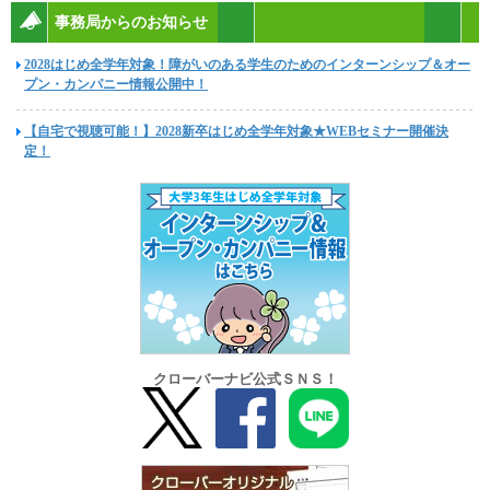
事務局からのお知らせ
2028はじめ全学年対象！障がいのある学生のためのインターンシップ＆オー
プン・カンパニー情報公開中！
【自宅で視聴可能！】2028新卒はじめ全学年対象★WEBセミナー開催決
定！
クローバーナビ公式ＳＮＳ！