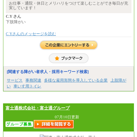
間額換算額）
お仕事・通院・休日とメリハリをつけて楽しむことができ毎日が充
・退職金相当手当 37円
実しています！
・賞与相当手当 127円
合計時給額 1,390円
C.Y さん
下肢障がい
※全ての求人において試用期間中も給与に変更はご
ざいません。
C.Yさんのメッセージを読む
[関連する障がい者求人・採用キーワード検索]
サービス
事務関連
多様な雇用形態を導入している企業
上肢障が
い
車いす用トイレ
富士通株式会社・富士通グループ
07月10日更新