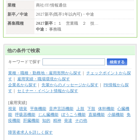
業種
商社/IT/情報通信
新卒／中途
2027新卒(既卒1年以内可)・中途
募集職種
2027新卒：
１ 営業職 ２ 技…
中途：
事務職
他の条件で検索
キーワードで探す
業種・職種・勤務地・雇用形態から探す
｜
チェックポイントから探
す
｜
雇用実績・職場環境から探す
企業名から探す
｜
先輩からのメッセージから探す
｜
PR情報から探
す
｜
セミナー・イベント情報から探す
[雇用実績]
視覚
聴覚
平衡機能
音声言語機能
上肢
下肢
体幹機能
心臓機
能
呼吸器機能
じん臓機能
ぼうこう機能
直腸機能
小腸機能
免
疫機能
肝臓機能
知的
精神
発達
その他
障害者求人を詳しく探す