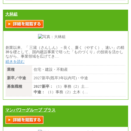
大林組
創業以来、「 三箴（さんしん）－良く、廉く（やすく）、速い」の精
神を礎として、国内建設事業で培った「ものづくり」の技術を活かし
ながら、事業領域を広げてき…
続きを読む
業種
住宅・建設・不動産
新卒／中途
2027新卒(既卒3年以内可)・中途
募集職種
2027新卒：
（1）事務（2）土…
中途：
（1）事務（2）土木（…
マンパワーグループ プラス