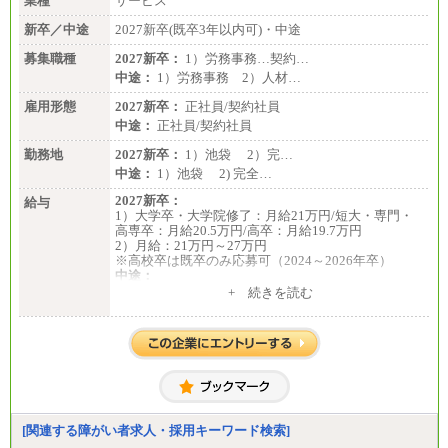
業種
サービス
新卒／中途
2027新卒(既卒3年以内可)・中途
募集職種
2027新卒：
1）労務事務…契約…
中途：
1）労務事務 2）人材…
雇用形態
2027新卒：
正社員/契約社員
中途：
正社員/契約社員
勤務地
2027新卒：
1）池袋 2）完…
中途：
1）池袋 2) 完全…
2027新卒：
給与
1）大学卒・大学院修了：月給21万円/短大・専門・
高専卒：月給20.5万円/高卒：月給19.7万円
2）月給：21万円～27万円
※高校卒は既卒のみ応募可（2024～2026年卒）
中途：
1）月給：21万円～25万円
+ 続きを読む
2）月給：21万円～27万円
[関連する障がい者求人・採用キーワード検索]