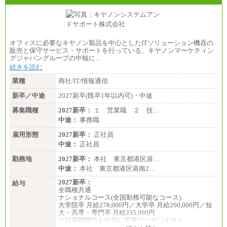
オフィスに必要なキヤノン製品を中心としたITソリューション機器の
販売と保守サービス・サポートを行っている、キヤノンマーケティン
グジャパングループの中核に…
続きを読む
業種
商社/IT/情報通信
新卒／中途
2027新卒(既卒1年以内可)・中途
募集職種
2027新卒：
１ 営業職 ２ 技…
中途：
事務職
雇用形態
2027新卒：
正社員
中途：
正社員
勤務地
2027新卒：
本社 東京都港区港…
中途：
本社 東京都港区港南2…
2027新卒：
給与
全職種共通
ナショナルコース(全国勤務可能なコース)
大学院卒 月給278,000円／大学卒 月給260,000円／短
大・高専・専門卒 月給235,000円
※試用期間中も給与に変更はございません