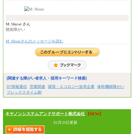
す。
なお、高度なスキルや専門性を持ち、より高
い職責を担う方については、さらに高い金額を個別
に設定します。
※習熟度を上げるための育成が一定期間必要で
上司の指示に基づき職務を遂行する方については、
M. Shirai さん
月額給与284,000円となります。
聴覚障がい
※個別に設定する給与については、選考の過程
で決定していきます。
M. Shiraiさんのメッセージを読む
※上記に加え、所定労働時間外に勤務をした場
合には、時間外勤務手当を支給します。
※試用期間中も給与に変更はございません。
中途：
＜募集各社・全職種共通＞
月給21万円以上～
※試用期間中の給与に変更はありません。
[関連する障がい者求人・採用キーワード検索]
※経験・能力を考慮し、当社規定により決定いたし
IT/情報通信
営業関連
環境・エコロジー追求企業
体幹機能障がい
ます。
フレックスタイム制
キヤノンシステムアンドサポート株式会社
【NEW】
02月20日更新