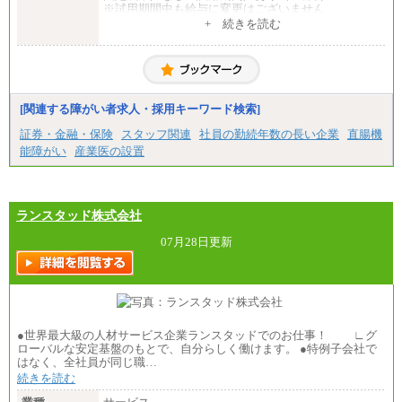
※試用期間中も給与に変更はございません
中途：
+ 続きを読む
一般事務・営業事務共通
月給20万2000円～23万4000円（勤務地により異な
る）
固定残業／なし 試用期間／あり（6か月）
※試用期間中も給与に変更はございません。
[関連する障がい者求人・採用キーワード検索]
証券・金融・保険
スタッフ関連
社員の勤続年数の長い企業
直腸機
能障がい
産業医の設置
ランスタッド株式会社
07月28日更新
●世界最大級の人材サービス企業ランスタッドでのお仕事！ ∟グ
ローバルな安定基盤のもとで、自分らしく働けます。 ●特例子会社で
はなく、全社員が同じ職…
続きを読む