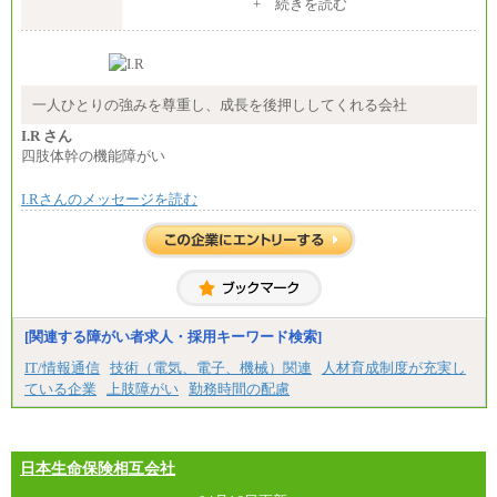
+ 続きを読む
エリアコース(一定地域であれば移動可能なコース)
大学院卒 月給264,000円／大学卒 月給250,000円／短
大・高専・専門卒 月給225,000円
※試用期間中も給与に変更はございません
中途：
月給：250,000円～400,000円
一人ひとりの強みを尊重し、成長を後押ししてくれる会社
想定年収：4,000,000円～6,000,000円
※試用期間中も給与に変更はございません。
I.R さん
四肢体幹の機能障がい
I.Rさんのメッセージを読む
[関連する障がい者求人・採用キーワード検索]
IT/情報通信
技術（電気、電子、機械）関連
人材育成制度が充実し
ている企業
上肢障がい
勤務時間の配慮
日本生命保険相互会社