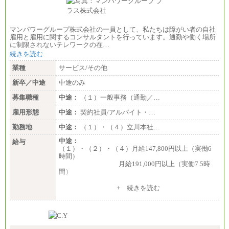
マンパワーグループ株式会社の一員として、私たちは障がい者の自社
雇用と雇用に関するコンサルタントを行っています。通勤や働く場所
に制限されないテレワークの在…
続きを読む
業種
サービス/その他
新卒／中途
中途のみ
募集職種
中途：
（１）一般事務（通勤／…
雇用形態
中途：
契約社員/アルバイト・…
勤務地
中途：
（１）・（４）立川本社…
中途：
給与
（１）・（２）・（４）月給147,800円以上（実働6
時間）
月給191,000円以上（実働7.5時
間）
（３）月給191,000円以上（実働7.5時間）
+ 続きを読む
（５）月給147,800円以上（実働6時間）
-----
時給 1,226円（実働4.5時間）
※基本給に加算して以下手当有（いずれも時