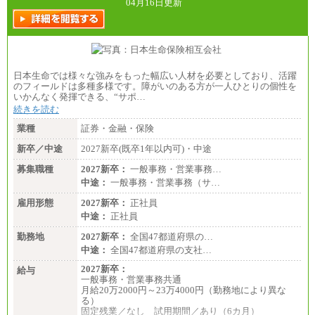
04月16日更新
日本生命では様々な強みをもった幅広い人材を必要としており、活躍
のフィールドは多種多様です。障がいのある方が一人ひとりの個性を
いかんなく発揮できる、“サポ…
続きを読む
業種
証券・金融・保険
新卒／中途
2027新卒(既卒1年以内可)・中途
募集職種
2027新卒：
一般事務・営業事務…
中途：
一般事務・営業事務（サ…
雇用形態
2027新卒：
正社員
中途：
正社員
勤務地
2027新卒：
全国47都道府県の…
中途：
全国47都道府県の支社…
2027新卒：
給与
一般事務・営業事務共通
月給20万2000円～23万4000円（勤務地により異な
る）
固定残業／なし 試用期間／あり（6カ月）