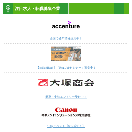
注目求人・転職募集企業
全国で通年積極採用中！
【〓SoftBank】「Real Jobセミナー」募集中！
新卒・中途エントリー受付中！
1Dayイベント【8/12〆切！】