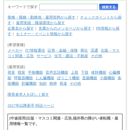
キーワードで探す
業種・職種・勤務地・雇用形態から探す
｜
チェックポイントから探
す
｜
雇用実績・職場環境から探す
企業名から探す
｜
先輩からのメッセージから探す
｜
PR情報から探
す
｜
セミナー・イベント情報から探す
[希望業種]
メーカー
IT/情報通信
証券・金融・保険
商社
流通
出版・マス
コミ関連・広告
サービス
住宅・建設・不動産
その他
[雇用実績]
視覚
聴覚
平衡機能
音声言語機能
上肢
下肢
体幹機能
心臓機
能
呼吸器機能
じん臓機能
ぼうこう機能
直腸機能
小腸機能
免
疫機能
肝臓機能
知的
精神
発達
その他
障害者求人を詳しく探す
2027年以降新卒 特設ページ
[中途採用]出版・マスコミ関連・広告,福井県の障がい者転職・雇
用情報一覧です。