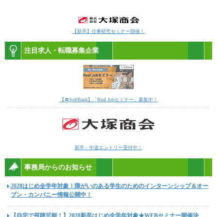
【新卒】仕事研究セミナー開催！
注目求人・転職募集企業
【〓SoftBank】「Real Jobセミナー」募集中！
新卒・中途エントリー受付中！
事務局からのお知らせ
2028はじめ全学年対象！障がいのある学生のためのインターンシップ＆オー
プン・カンパニー情報公開中！
【自宅で視聴可能！】2028新卒はじめ全学年対象★WEBセミナー開催決