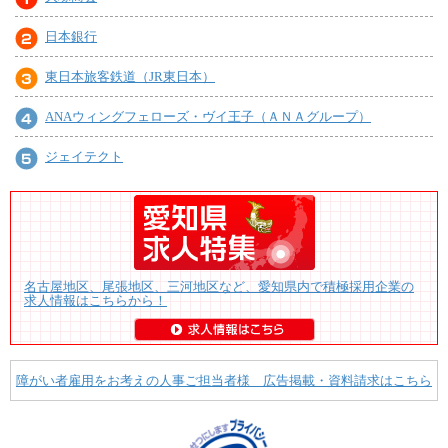
日本銀行
東日本旅客鉄道（JR東日本）
ANAウィングフェローズ・ヴイ王子（ＡＮＡグループ）
ジェイテクト
名古屋地区、尾張地区、三河地区など、愛知県内で積極採用企業の
求人情報はこちらから！
障がい者雇用をお考えの人事ご担当者様 広告掲載・資料請求はこちら