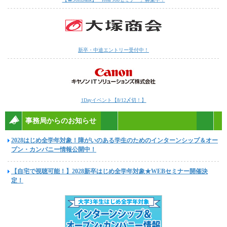
新卒・中途エントリー受付中！
1Dayイベント【8/12〆切！】
事務局からのお知らせ
2028はじめ全学年対象！障がいのある学生のためのインターンシップ＆オー
プン・カンパニー情報公開中！
【自宅で視聴可能！】2028新卒はじめ全学年対象★WEBセミナー開催決
定！