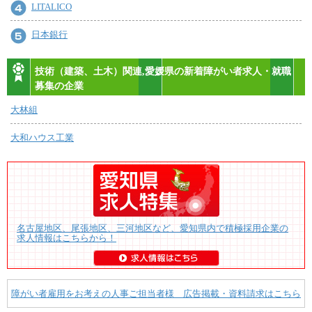
LITALICO
日本銀行
技術（建築、土木）関連,愛媛県の新着障がい者求人・就職
募集の企業
大林組
大和ハウス工業
名古屋地区、尾張地区、三河地区など、愛知県内で積極採用企業の
求人情報はこちらから！
障がい者雇用をお考えの人事ご担当者様 広告掲載・資料請求はこちら