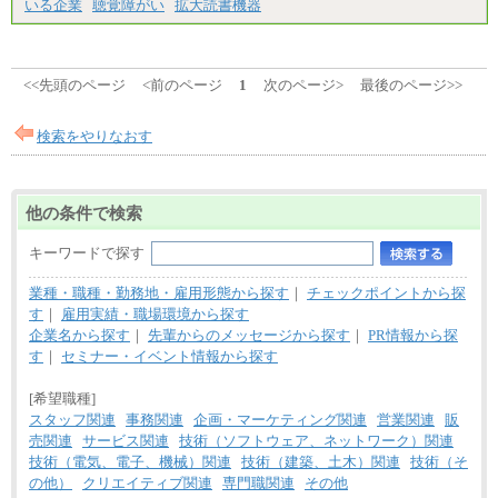
いる企業
聴覚障がい
拡大読書機器
<<先頭のページ
<前のページ
1
次のページ>
最後のページ>>
検索をやりなおす
他の条件で検索
キーワードで探す
業種・職種・勤務地・雇用形態から探す
｜
チェックポイントから探
す
｜
雇用実績・職場環境から探す
企業名から探す
｜
先輩からのメッセージから探す
｜
PR情報から探
す
｜
セミナー・イベント情報から探す
[希望職種]
スタッフ関連
事務関連
企画・マーケティング関連
営業関連
販
売関連
サービス関連
技術（ソフトウェア、ネットワーク）関連
技術（電気、電子、機械）関連
技術（建築、土木）関連
技術（そ
の他）
クリエイティブ関連
専門職関連
その他