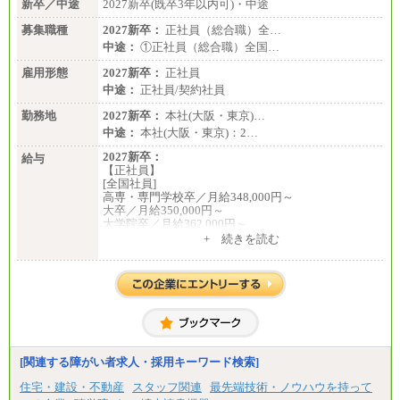
新卒／中途
2027新卒(既卒3年以内可)・中途
募集職種
2027新卒：
正社員（総合職）全…
中途：
①正社員（総合職）全国…
雇用形態
2027新卒：
正社員
中途：
正社員/契約社員
勤務地
2027新卒：
本社(大阪・東京)…
中途：
本社(大阪・東京)：2…
2027新卒：
給与
【正社員】
[全国社員]
高専・専門学校卒／月給348,000円～
大卒／月給350,000円～
大学院卒／月給362,000円～
[地域社員]月給295,000円～
+ 続きを読む
中途：
【正社員】
[全国社員]月給348,000円～
[地域社員]月給295,000円～
※試用期間中も給与に変更はございません
【契約社員】月給200,000円～
[関連する障がい者求人・採用キーワード検索]
住宅・建設・不動産
スタッフ関連
最先端技術・ノウハウを持って