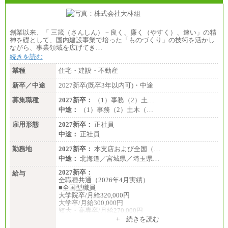
創業以来、「 三箴（さんしん）－良く、廉く（やすく）、速い」の精
神を礎として、国内建設事業で培った「ものづくり」の技術を活かし
ながら、事業領域を広げてき…
続きを読む
業種
住宅・建設・不動産
新卒／中途
2027新卒(既卒3年以内可)・中途
募集職種
2027新卒：
（1）事務（2）土…
中途：
（1）事務（2）土木（…
雇用形態
2027新卒：
正社員
中途：
正社員
勤務地
2027新卒：
本支店および全国（…
中途：
北海道／宮城県／埼玉県…
2027新卒：
給与
全職種共通（2026年4月実績）
■全国型職員
大学院卒/月給320,000円
大学卒/月給300,000円
短大・高専卒/月給270,000円
+ 続きを読む
■拠点型職員※