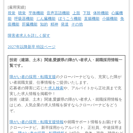
[雇用実績]
視覚
聴覚
平衡機能
音声言語機能
上肢
下肢
体幹機能
心臓機
能
呼吸器機能
じん臓機能
ぼうこう機能
直腸機能
小腸機能
免
疫機能
肝臓機能
知的
精神
発達
その他
障害者求人を詳しく探す
2027年以降新卒 特設ページ
技術（建築、土木）関連,愛媛県の障がい者求人・就職採用情報一
覧です。
障がい者の採用・転職支援
のクローバーナビなら、充実した障が
い者就職支援、仕事情報をご提供いたします。
応募者の障害に応じた
求人検索
や、アルバイトから正社員まで充
実した求人情報を掲載中！
技術（建築、土木）関連,愛媛県の障がい者求人・就職採用情報を
はじめ、人気企業の求人情報を探すならクローバーナビをどう
ぞ。
障がい者の採用・転職支援情報
や就職サポート情報をお届けする
クローバーナビ。 新卒採用からアルバイト、正社員、中途採用ま