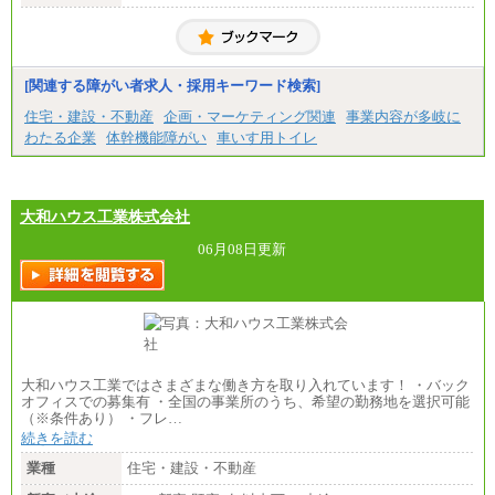
大学院卒/月給256,000円～288,000円
大学卒/月給240,000円～270,000円
短大・高専卒/月給216,000円～243,000円
■特定職員※
[関連する障がい者求人・採用キーワード検索]
大学院卒/月給234,000円～263,000円
大学卒/月給219,000円～246,000円
住宅・建設・不動産
企画・マーケティング関連
事業内容が多岐に
短大・高専卒/月給197,000円～222,000円
わたる企業
体幹機能障がい
車いす用トイレ
※拠点型職員、特定職員の給与は、生活の拠点が定
まることによるメリットおよび地域ごとの生計費な
どの地域差指数を勘案して拠点ごとに定めていま
す。
大和ハウス工業株式会社
中途：
全職種共通
06月08日更新
月給制
226,600円～390,100円（勤務地域等により異なりま
す）
・ご経験やスキルを考慮し、選考の中で決定いたし
ます。
・試用期間中も同額支給します。
大和ハウス工業ではさまざまな働き方を取り入れています！ ・バック
オフィスでの募集有 ・全国の事業所のうち、希望の勤務地を選択可能
（※条件あり） ・フレ…
続きを読む
業種
住宅・建設・不動産