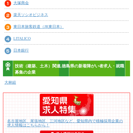
大塚商会
楽天ソシオビジネス
東日本旅客鉄道（JR東日本）
LITALICO
日本銀行
技術（建築、土木）関連,徳島県の新着障がい者求人・就職
募集の企業
大林組
名古屋地区、尾張地区、三河地区など、愛知県内で積極採用企業の
求人情報はこちらから！