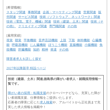
[希望職種]
スタッフ関連
事務関連
企画・マーケティング関連
営業関連
販
売関連
サービス関連
技術（ソフトウェア、ネットワーク）関連
技術（電気、電子、機械）関連
技術（建築、土木）関連
技術（そ
の他）
クリエイティブ関連
専門職関連
その他
[雇用実績]
視覚
聴覚
平衡機能
音声言語機能
上肢
下肢
体幹機能
心臓機
能
呼吸器機能
じん臓機能
ぼうこう機能
直腸機能
小腸機能
免
疫機能
肝臓機能
知的
精神
発達
その他
障害者求人を詳しく探す
2027年以降新卒 特設ページ
技術（建築、土木）関連,徳島県の障がい者求人・就職採用情報一
覧です。
障がい者の採用・転職支援
のクローバーナビなら、充実した障が
い者就職支援、仕事情報をご提供いたします。
応募者の障害に応じた
求人検索
や、アルバイトから正社員まで充
実した求人情報を掲載中！