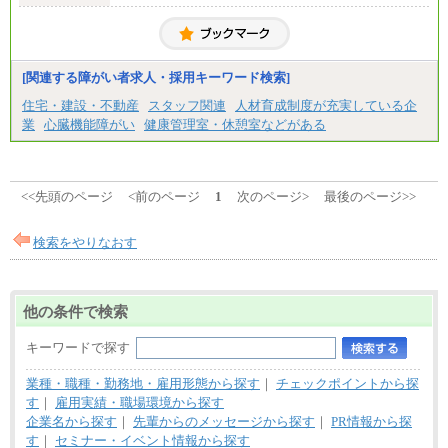
大学院卒/月給256,000円～288,000円
大学卒/月給240,000円～270,000円
短大・高専卒/月給216,000円～243,000円
■特定職員※
[関連する障がい者求人・採用キーワード検索]
大学院卒/月給234,000円～263,000円
大学卒/月給219,000円～246,000円
住宅・建設・不動産
スタッフ関連
人材育成制度が充実している企
短大・高専卒/月給197,000円～222,000円
業
心臓機能障がい
健康管理室・休憩室などがある
※拠点型職員、特定職員の給与は、生活の拠点が定
まることによるメリットおよび地域ごとの生計費な
どの地域差指数を勘案して拠点ごとに定めていま
す。
<<先頭のページ
<前のページ
1
次のページ>
最後のページ>>
中途：
全職種共通
月給制
検索をやりなおす
226,600円～390,100円（勤務地域等により異なりま
す）
・ご経験やスキルを考慮し、選考の中で決定いたし
ます。
他の条件で検索
・試用期間中も同額支給します。
キーワードで探す
業種・職種・勤務地・雇用形態から探す
｜
チェックポイントから探
す
｜
雇用実績・職場環境から探す
企業名から探す
｜
先輩からのメッセージから探す
｜
PR情報から探
す
｜
セミナー・イベント情報から探す