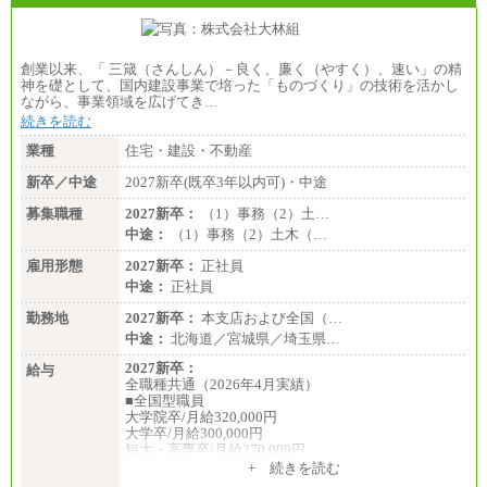
創業以来、「 三箴（さんしん）－良く、廉く（やすく）、速い」の精
神を礎として、国内建設事業で培った「ものづくり」の技術を活かし
ながら、事業領域を広げてき…
続きを読む
業種
住宅・建設・不動産
新卒／中途
2027新卒(既卒3年以内可)・中途
募集職種
2027新卒：
（1）事務（2）土…
中途：
（1）事務（2）土木（…
雇用形態
2027新卒：
正社員
中途：
正社員
勤務地
2027新卒：
本支店および全国（…
中途：
北海道／宮城県／埼玉県…
2027新卒：
給与
全職種共通（2026年4月実績）
■全国型職員
大学院卒/月給320,000円
大学卒/月給300,000円
短大・高専卒/月給270,000円
+ 続きを読む
■拠点型職員※