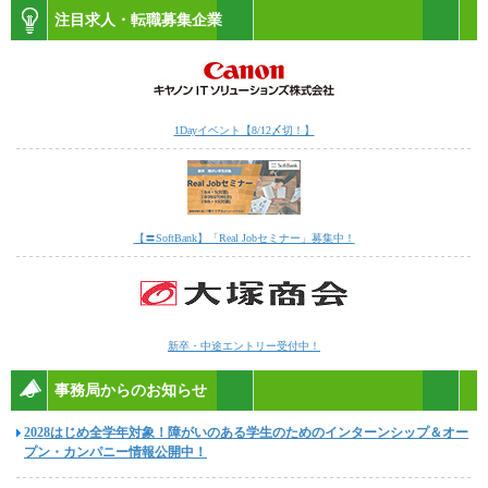
注目求人・転職募集企業
1Dayイベント【8/12〆切！】
【〓SoftBank】「Real Jobセミナー」募集中！
新卒・中途エントリー受付中！
事務局からのお知らせ
2028はじめ全学年対象！障がいのある学生のためのインターンシップ＆オー
プン・カンパニー情報公開中！