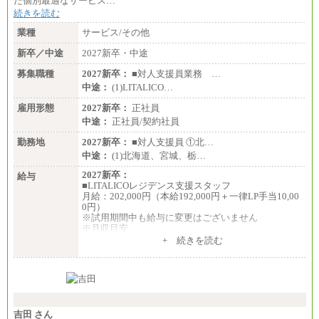
た個別最適なサービス…
■(株)JTBデータサービス ※2027年新卒募集終了
総合職 月給186,000～194,000円＋地域手当
続きを読む
※詳細はJTBキャリアサイトよりご確認ください。
業種
サービス/その他
■I&Jデジタルイノベーション(株)
新卒／中途
2027新卒・中途
総合職 月給224,500～242,600円＋地域手当
※詳細はJTBキャリアサイトよりご確認ください。
募集職種
2027新卒：
■対人支援員業務 …
＜有期社員コース＞
中途：
(1)LITALICO…
■(株)JTBビジネストランスフォーム
雇用形態
有期契約職 月給185,000～195,000円
2027新卒：
正社員
※詳細はJTBキャリアサイトよりご確認ください。
中途：
正社員/契約社員
■(株)JTBパブリッシング ※2027年新卒募集終了
勤務地
2027新卒：
■対人支援員 ①北…
総合職 月給241,000円
中途：
(1)北海道、宮城、栃…
中途：
①月給227,000円以上
2027新卒：
給与
②月給212,000円以上
■LITALICOレジデンス支援スタッフ
③月給172,500円以上
月給：202,000円（本給192,000円＋一律LP手当10,00
④月給23万円～37万円
0円）
⑤月給20万円～25万円
※試用期間中も給与に変更はございません
⑥月給33万円～48万円
※月収目安
⑦月給271,000円以上
月給：202,000円
+ 続きを読む
⑧～⑮月給200,000円〜月給400,000円
夜勤手当：28,000円（月4回）※1回7,000円、実際の
⑯月給185,000円以上
夜勤回数により変動
⑰月給237,000円以上
東京都居住支援特別手当：20,000円（※支給期間・
⑱月給212,000円以上
条件あり）
⑲東京：月給202,000 円以上 、京都：月給193,000 円
---
以上
計：250,000円
⑳月給205,000円以上
吉田 さん