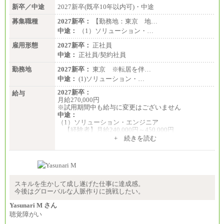
新卒／中途
2027新卒(既卒10年以内可)・中途
募集職種
2027新卒：
【勤務地：東京 地…
中途：
（1）ソリューション・…
雇用形態
2027新卒：
正社員
中途：
正社員/契約社員
勤務地
2027新卒：
東京 ※転居を伴…
中途：
(1)ソリューション・…
2027新卒：
給与
月給270,000円
※試用期間中も給与に変更はございません
中途：
（1）ソリューション・エンジニア
【経験者】月給240,000円～450,000円
※地域や業務内容によって変動があります
+ 続きを読む
【未経験者】月給210,000円～340,000円
※地域や業務内容によって変動があります
（2）一般事務
月給210,000円～350,000円
※地域や業務内容によって変動があります
スキルを生かして成し遂げた仕事に達成感。
今後はグローバルな人脈作りに挑戦したい。
（3）庶務/軽作業
月給220,000円～250,000円
Yasunari M さん
聴覚障がい
※試用期間中も給与に変更はございません