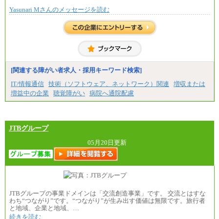
Yasunari Mさんのメッセージを読む
[関連する障がい者求人・採用キーワード検索]
IT/情報通信
技術（ソフトウェア、ネットワーク）関連
増収または
増益中の企業
聴覚障がい
病院へ通院配慮
JTBグループ
05月20日更新
JTBグループの事業ドメインは「交流創造事業」です。 交流とはすな
わち“つながり”です。“つながり”が生み出す価値は無限です。旅行者
と地域、企業と地域、…
続きを読む