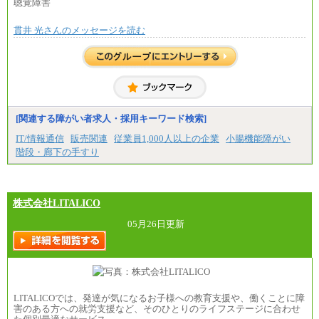
聴覚障害
■(株)JTBビジネストラベルソリューションズ
貫井 光さんのメッセージを読む
総合職 月給220,000～230,000円＋地域間調整給
エリア総合職 月給206,000円～214,000＋地域間調
整給
※詳細はJTBキャリアサイトよりご確認ください。
■(株)JTBコミュニケーションデザイン
総合職 月給230,000円
みなし残業手当：20,000円（一律支給）※みなし
残業手当の残業時間は10.43時間。
[関連する障がい者求人・採用キーワード検索]
※超過勤務手当：みなし残業時間を超える残業時
IT/情報通信
販売関連
従業員1,000人以上の企業
小腸機能障がい
間に応じて、時間外手当等を支給。
階段・廊下の手すり
エリアサポート職 月給188,000円
※超過勤務手当：残業時間については全額時間外
手当を支給。
株式会社LITALICO
■（株）JTBグローバルマーケティング＆トラベル
総合職 月給242,000円＋地域間調整給
訪日事業職 月給202,000～227,000円＋地域間調整
05月26日更新
給
※詳細はJTBキャリアサイトよりご確認ください。
■(株)JTBビジネストランスフォーム
総合職 月給205,000～225,000円＋地域間調整給
エリア総合職 月給185,000円＋地域間調整給
LITALICOでは、発達が気になるお子様への教育支援や、働くことに障
※詳細はJTBキャリアサイトよりご確認ください。
害のある方への就労支援など、そのひとりのライフステージに合わせ