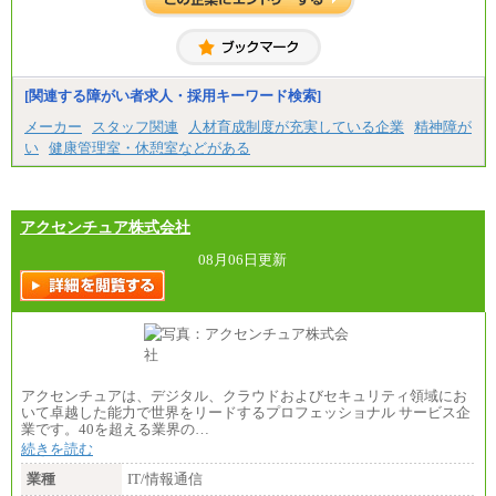
・修士卒：月給261,500円
・博士卒：月給270,500円
※2025年度実績
※試用期間3か月中も給与に変更はございません
中途：
[関連する障がい者求人・採用キーワード検索]
全職種共通
最低月給200,000円以上
メーカー
スタッフ関連
人材育成制度が充実している企業
精神障が
※試用期間中も給与に変更はございません
い
健康管理室・休憩室などがある
アクセンチュア株式会社
08月06日更新
アクセンチュアは、デジタル、クラウドおよびセキュリティ領域にお
いて卓越した能力で世界をリードするプロフェッショナル サービス企
業です。40を超える業界の…
続きを読む
業種
IT/情報通信