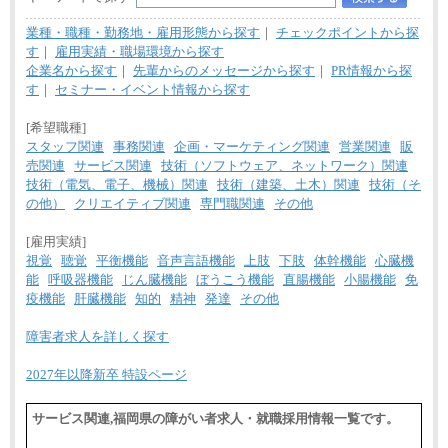
業種・職種・勤務地・雇用形態から探す
｜
チェックポイントから探
す
｜
雇用実績・職場環境から探す
企業名から探す
｜
先輩からのメッセージから探す
｜
PR情報から探
す
｜
セミナー・イベント情報から探す
[希望職種]
スタッフ関連
事務関連
企画・マーケティング関連
営業関連
販
売関連
サービス関連
技術（ソフトウェア、ネットワーク）関連
技術（電気、電子、機械）関連
技術（建築、土木）関連
技術（そ
の他）
クリエイティブ関連
専門職関連
その他
[雇用実績]
視覚
聴覚
平衡機能
音声言語機能
上肢
下肢
体幹機能
心臓機
能
呼吸器機能
じん臓機能
ぼうこう機能
直腸機能
小腸機能
免
疫機能
肝臓機能
知的
精神
発達
その他
障害者求人を詳しく探す
2027年以降新卒 特設ページ
サービス関連,福岡県の障がい者求人・就職採用情報一覧です。