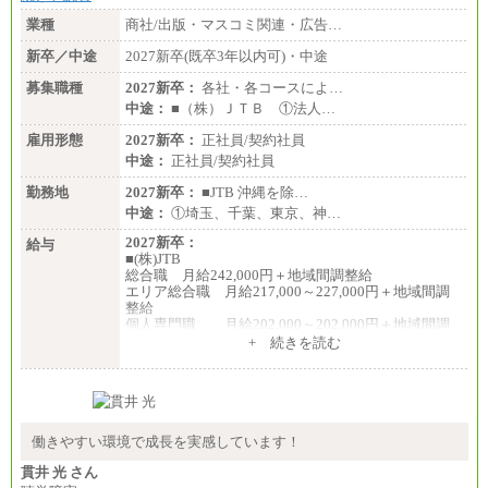
業種
商社/出版・マスコミ関連・広告…
新卒／中途
2027新卒(既卒3年以内可)・中途
募集職種
2027新卒：
各社・各コースによ…
中途：
■（株）ＪＴＢ ①法人…
雇用形態
2027新卒：
正社員/契約社員
中途：
正社員/契約社員
勤務地
2027新卒：
■JTB 沖縄を除…
中途：
①埼玉、千葉、東京、神…
2027新卒：
給与
■(株)JTB
総合職 月給242,000円＋地域間調整給
エリア総合職 月給217,000～227,000円＋地域間調
整給
個人専門職 月給202,000～202,000円＋地域間調
整給
+ 続きを読む
※詳細はJTBキャリアサイトよりご確認ください。
■(株)JTB商事
総合職 月給208,000～235,000円
エリア総合職 月給180,000～205,000円＋地域手当
※詳細はJTBキャリアサイトよりご確認ください。
働きやすい環境で成長を実感しています！
■(株)JTBパブリッシング ※2027年新卒募集終了
貫井 光 さん
総合職 月給271,000円