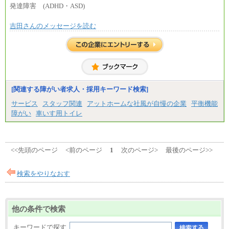
㉑月給185,000 円以上
■その他職種共通
発達障害 (ADHD・ASD)
㉒月給185,000 円以上
月給：25万3,400円～
㉓月給224,500円以上
※固定残業代20時間分を手当に含む(33,900円～)
※全コース共通※ 能力・経験・勤務地などにより
吉田さんのメッセージを読む
※20時間を超過した場合は別途支給
異なります
※試用期間中も給与に変更はございません
※試用期間中も給与に変更はございません。
中途：
(1)(2)月給：25万3400円～28万5900円
※固定残業代20時間分を手当に含む(33,900円～38,20
0円)
※20時間を超過した場合は別途支給
※試用期間中も給与に変更はございません
[関連する障がい者求人・採用キーワード検索]
サービス
スタッフ関連
アットホームな社風が自慢の企業
平衡機能
障がい
車いす用トイレ
<<先頭のページ
<前のページ
1
次のページ>
最後のページ>>
検索をやりなおす
他の条件で検索
キーワードで探す