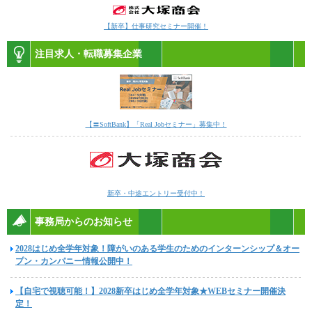
【新卒】仕事研究セミナー開催！
注目求人・転職募集企業
【〓SoftBank】「Real Jobセミナー」募集中！
新卒・中途エントリー受付中！
事務局からのお知らせ
2028はじめ全学年対象！障がいのある学生のためのインターンシップ＆オー
プン・カンパニー情報公開中！
【自宅で視聴可能！】2028新卒はじめ全学年対象★WEBセミナー開催決
定！