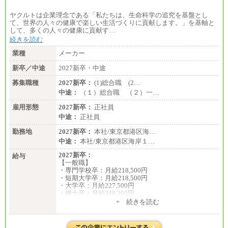
ヤクルトは企業理念である「私たちは、生命科学の追究を基盤とし
て、世界の人々の健康で楽しい生活づくりに貢献します。」を基軸と
して、多くの人々の健康に貢献す…
続きを読む
業種
メーカー
新卒／中途
2027新卒・中途
募集職種
2027新卒：
(1)総合職 (2…
中途：
（１）総合職 （２）一…
雇用形態
2027新卒：
正社員
中途：
正社員
勤務地
2027新卒：
本社/東京都港区海…
中途：
本社/東京都港区海岸１…
2027新卒：
給与
【一般職】
・専門学校卒：月給218,500円
・短期大学卒：月給218,500円
・大学卒：月給227,500円
・修士卒：月給248,300円
・博士卒：月給257,300円
+ 続きを読む
【総合職】
・大学卒：月給253,500円