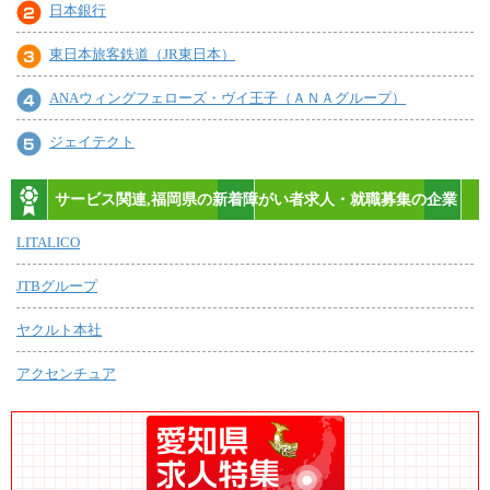
日本銀行
東日本旅客鉄道（JR東日本）
ANAウィングフェローズ・ヴイ王子（ＡＮＡグループ）
ジェイテクト
サービス関連,福岡県の新着障がい者求人・就職募集の企業
LITALICO
JTBグループ
ヤクルト本社
アクセンチュア