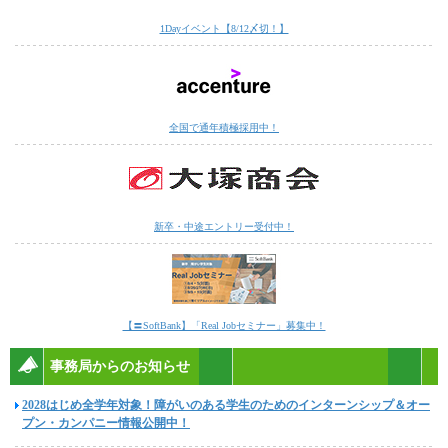
1Dayイベント【8/12〆切！】
全国で通年積極採用中！
新卒・中途エントリー受付中！
【〓SoftBank】「Real Jobセミナー」募集中！
事務局からのお知らせ
2028はじめ全学年対象！障がいのある学生のためのインターンシップ＆オー
プン・カンパニー情報公開中！