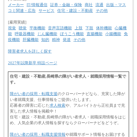
メーカー
IT/情報通信
証券・金融・保険
商社
流通
出版・マス
コミ関連・広告
サービス
住宅・建設・不動産
その他
[雇用実績]
視覚
聴覚
平衡機能
音声言語機能
上肢
下肢
体幹機能
心臓機
能
呼吸器機能
じん臓機能
ぼうこう機能
直腸機能
小腸機能
免
疫機能
肝臓機能
知的
精神
発達
その他
障害者求人を詳しく探す
2027年以降新卒 特設ページ
住宅・建設・不動産,長崎県の障がい者求人・就職採用情報一覧で
す。
障がい者の採用・転職支援
のクローバーナビなら、充実した障が
い者就職支援、仕事情報をご提供いたします。
応募者の障害に応じた
求人検索
や、アルバイトから正社員まで充
実した求人情報を掲載中！
住宅・建設・不動産,長崎県の障がい者求人・就職採用情報をはじ
め、人気企業の求人情報を探すならクローバーナビをどうぞ。
障がい者の採用・転職支援情報
や就職サポート情報をお届けする