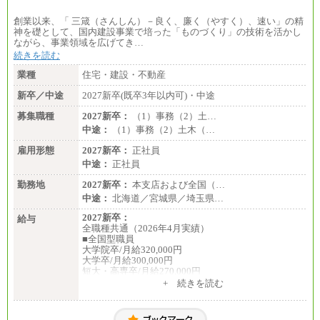
創業以来、「 三箴（さんしん）－良く、廉く（やすく）、速い」の精
神を礎として、国内建設事業で培った「ものづくり」の技術を活かし
ながら、事業領域を広げてき…
続きを読む
業種
住宅・建設・不動産
新卒／中途
2027新卒(既卒3年以内可)・中途
募集職種
2027新卒：
（1）事務（2）土…
中途：
（1）事務（2）土木（…
雇用形態
2027新卒：
正社員
中途：
正社員
勤務地
2027新卒：
本支店および全国（…
中途：
北海道／宮城県／埼玉県…
2027新卒：
給与
全職種共通（2026年4月実績）
■全国型職員
大学院卒/月給320,000円
大学卒/月給300,000円
短大・高専卒/月給270,000円
+ 続きを読む
■拠点型職員※
大学院卒/月給256,000円～288,000円
大学卒/月給240,000円～270,000円