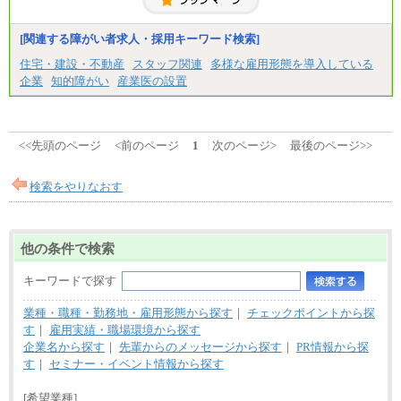
短大・高専卒/月給216,000円～243,000円
■特定職員※
[関連する障がい者求人・採用キーワード検索]
大学院卒/月給234,000円～263,000円
大学卒/月給219,000円～246,000円
住宅・建設・不動産
スタッフ関連
多様な雇用形態を導入している
短大・高専卒/月給197,000円～222,000円
企業
知的障がい
産業医の設置
※拠点型職員、特定職員の給与は、生活の拠点が定
まることによるメリットおよび地域ごとの生計費な
どの地域差指数を勘案して拠点ごとに定めていま
す。
<<先頭のページ
<前のページ
1
次のページ>
最後のページ>>
中途：
全職種共通
月給制
検索をやりなおす
226,600円～390,100円（勤務地域等により異なりま
す）
・ご経験やスキルを考慮し、選考の中で決定いたし
ます。
他の条件で検索
・試用期間中も同額支給します。
キーワードで探す
業種・職種・勤務地・雇用形態から探す
｜
チェックポイントから探
す
｜
雇用実績・職場環境から探す
企業名から探す
｜
先輩からのメッセージから探す
｜
PR情報から探
す
｜
セミナー・イベント情報から探す
[希望業種]