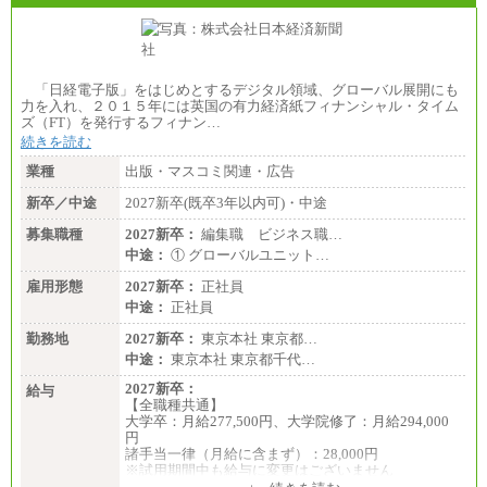
「日経電子版」をはじめとするデジタル領域、グローバル展開にも
力を入れ、２０１５年には英国の有力経済紙フィナンシャル・タイム
ズ（FT）を発行するフィナン…
続きを読む
業種
出版・マスコミ関連・広告
新卒／中途
2027新卒(既卒3年以内可)・中途
募集職種
2027新卒：
編集職 ビジネス職…
中途：
① グローバルユニット…
雇用形態
2027新卒：
正社員
中途：
正社員
勤務地
2027新卒：
東京本社 東京都…
中途：
東京本社 東京都千代…
2027新卒：
給与
【全職種共通】
大学卒：月給277,500円、大学院修了：月給294,000
円
諸手当一律（月給に含まず）：28,000円
※試用期間中も給与に変更はございません
中途：