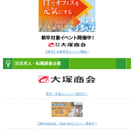
【新卒】仕事研究セミナー開催！
注目求人・転職募集企業
新卒・中途エントリー受付中！
【〓SoftBank】「Real Jobセミナー」募集中！