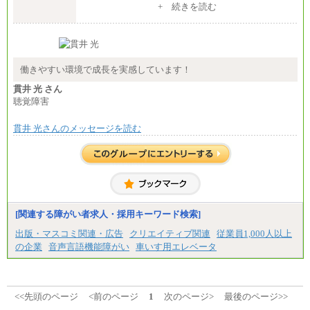
整給
+ 続きを読む
※詳細はJTBキャリアサイトよりご確認ください。
■(株)JTB商事
総合職 月給208,000～235,000円
エリア総合職 月給180,000～205,000円＋地域手当
※詳細はJTBキャリアサイトよりご確認ください。
働きやすい環境で成長を実感しています！
■(株)JTBパブリッシング ※2027年新卒募集終了
貫井 光 さん
総合職 月給271,000円
聴覚障害
■(株)JTBビジネストラベルソリューションズ
貫井 光さんのメッセージを読む
総合職 月給220,000～230,000円＋地域間調整給
エリア総合職 月給206,000円～214,000＋地域間調
整給
※詳細はJTBキャリアサイトよりご確認ください。
■(株)JTBコミュニケーションデザイン
総合職 月給230,000円
みなし残業手当：20,000円（一律支給）※みなし
残業手当の残業時間は10.43時間。
[関連する障がい者求人・採用キーワード検索]
※超過勤務手当：みなし残業時間を超える残業時
出版・マスコミ関連・広告
クリエイティブ関連
従業員1,000人以上
間に応じて、時間外手当等を支給。
の企業
音声言語機能障がい
車いす用エレベータ
エリアサポート職 月給188,000円
※超過勤務手当：残業時間については全額時間外
手当を支給。
■（株）JTBグローバルマーケティング＆トラベル
<<先頭のページ
<前のページ
1
次のページ>
最後のページ>>
総合職 月給242,000円＋地域間調整給