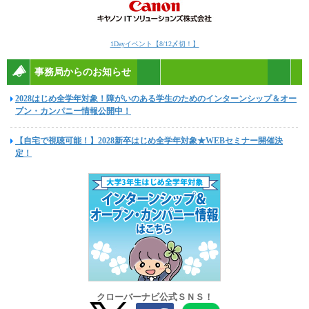
1Dayイベント【8/12〆切！】
事務局からのお知らせ
2028はじめ全学年対象！障がいのある学生のためのインターンシップ＆オー
プン・カンパニー情報公開中！
【自宅で視聴可能！】2028新卒はじめ全学年対象★WEBセミナー開催決
定！
クローバーナビ公式ＳＮＳ！