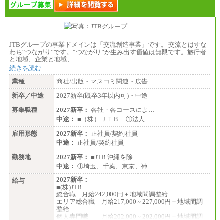
JTBグループの事業ドメインは「交流創造事業」です。 交流とはすな
わち“つながり”です。“つながり”が生み出す価値は無限です。旅行者
と地域、企業と地域、…
続きを読む
業種
商社/出版・マスコミ関連・広告…
新卒／中途
2027新卒(既卒3年以内可)・中途
募集職種
2027新卒：
各社・各コースによ…
中途：
■（株）ＪＴＢ ①法人…
雇用形態
2027新卒：
正社員/契約社員
中途：
正社員/契約社員
勤務地
2027新卒：
■JTB 沖縄を除…
中途：
①埼玉、千葉、東京、神…
2027新卒：
給与
■(株)JTB
総合職 月給242,000円＋地域間調整給
エリア総合職 月給217,000～227,000円＋地域間調
整給
個人専門職 月給202,000～202,000円＋地域間調