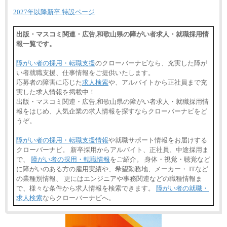
⑥月給33万円～48万円
2027年以降新卒 特設ページ
⑦月給271,000円以上
⑧～⑮月給200,000円〜月給400,000円
⑯月給185,000円以上
出版・マスコミ関連・広告,和歌山県の障がい者求人・就職採用情
⑰月給237,000円以上
報一覧です。
⑱月給212,000円以上
⑲東京：月給202,000 円以上 、京都：月給193,000 円
以上
障がい者の採用・転職支援
のクローバーナビなら、充実した障が
⑳月給205,000円以上
い者就職支援、仕事情報をご提供いたします。
㉑月給185,000 円以上
㉒月給185,000 円以上
応募者の障害に応じた
求人検索
や、アルバイトから正社員まで充
㉓月給224,500円以上
実した求人情報を掲載中！
※全コース共通※ 能力・経験・勤務地などにより
出版・マスコミ関連・広告,和歌山県の障がい者求人・就職採用情
異なります
報をはじめ、人気企業の求人情報を探すならクローバーナビをど
※試用期間中も給与に変更はございません。
うぞ。
障がい者の採用・転職支援情報
や就職サポート情報をお届けする
クローバーナビ。 新卒採用からアルバイト、正社員、中途採用ま
で、
障がい者の採用・転職情報
をご紹介。 身体・視覚・聴覚など
に障がいのある方の雇用実績や、希望勤務地、メーカー・ ITなど
の業種別情報、 更にはエンジニアや事務関連などの職種情報ま
で、様々な条件から求人情報を検索できます。
障がい者の就職・
求人検索
ならクローバーナビへ。