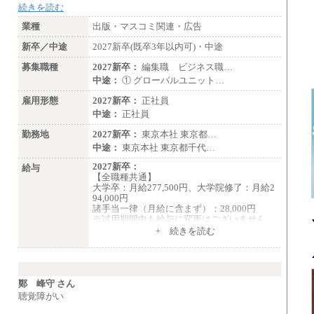
続きを読む
業種
出版・マスコミ関連・広告
新卒／中途
2027新卒(既卒3年以内可)・中途
募集職種
2027新卒：
編集職 ビジネス職…
中途：
① グローバルユニット…
雇用形態
2027新卒：
正社員
中途：
正社員
勤務地
2027新卒：
東京本社 東京都…
中途：
東京本社 東京都千代…
2027新卒：
給与
【全職種共通】
大学卒：月給277,500円、大学院修了：月給2
94,000円
諸手当一律（月給に含まず）：28,000円
※試用期間中も給与に変更はございません
中途：
+ 続きを読む
【全職種共通】
月給370,000円～
※経験・能力等を考慮の上、当社規定により
決定します。
※試用期間中も給与に変更はございません。
鄭 峰守 さん
※想定年収 6,000,000円～（住居費補助、子
聴覚障がい
手当などの各種手当を含む金額です）