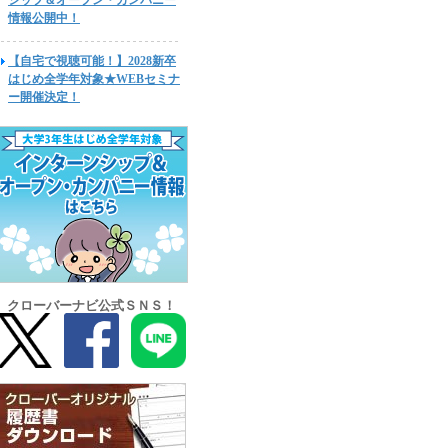
シップ＆オープン・カンパニー
情報公開中！
【自宅で視聴可能！】2028新卒
はじめ全学年対象★WEBセミナ
ー開催決定！
クローバーナビ公式ＳＮＳ！