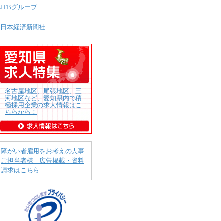
JTBグループ
日本経済新聞社
名古屋地区、尾張地区、三
河地区など、愛知県内で積
極採用企業の求人情報はこ
ちらから！
障がい者雇用をお考えの人事
ご担当者様 広告掲載・資料
請求はこちら