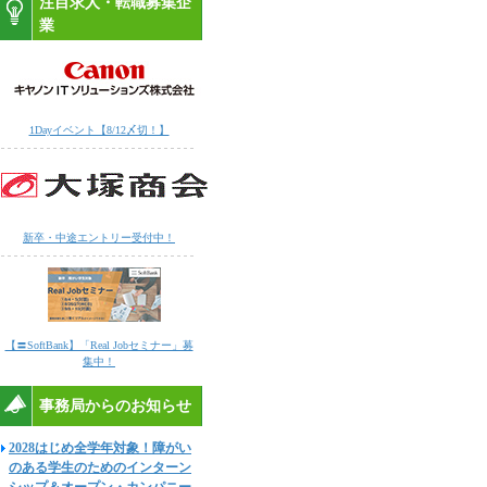
注目求人・転職募集企
業
1Dayイベント【8/12〆切！】
新卒・中途エントリー受付中！
【〓SoftBank】「Real Jobセミナー」募
集中！
事務局からのお知らせ
2028はじめ全学年対象！障がい
のある学生のためのインターン