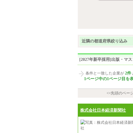
近隣の都道府県絞り込み
[2027年新卒採用]出版・
2件
条件と一致した企業が
1ページ中の1ページ目を
<<先頭のペー
株式会社日本経済新聞社