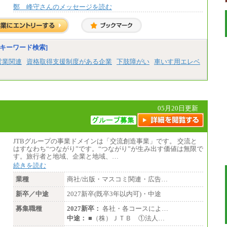
鄭 峰守さんのメッセージを読む
キーワード検索]
営業関連
資格取得支援制度がある企業
下肢障がい
車いす用エレベ
05月20日更新
JTBグループの事業ドメインは「交流創造事業」です。 交流と
はすなわち“つながり”です。“つながり”が生み出す価値は無限で
す。旅行者と地域、企業と地域、…
続きを読む
業種
商社/出版・マスコミ関連・広告…
新卒／中途
2027新卒(既卒3年以内可)・中途
募集職種
2027新卒：
各社・各コースによ…
中途：
■（株）ＪＴＢ ①法人…