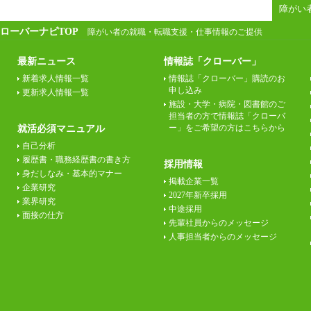
⑦月給271,000円以上
障がい
⑧～⑮月給200,000円〜月給400,000円
⑯月給185,000円以上
ローバーナビTOP
障がい者の就職・転職支援・仕事情報のご提供
⑰月給237,000円以上
⑱月給212,000円以上
⑲東京：月給202,000 円以上 、京都：月給19
最新ニュース
情報誌「クローバー」
3,000 円以上
⑳月給205,000円以上
新着求人情報一覧
情報誌「クローバー」購読のお
㉑月給185,000 円以上
申し込み
更新求人情報一覧
㉒月給185,000 円以上
施設・大学・病院・図書館のご
㉓月給224,500円以上
担当者の方で情報誌「クローバ
※全コース共通※ 能力・経験・勤務地など
ー」をご希望の方はこちらから
就活必須マニュアル
により異なります
※試用期間中も給与に変更はございません。
自己分析
履歴書・職務経歴書の書き方
採用情報
身だしなみ・基本的マナー
掲載企業一覧
企業研究
2027年新卒採用
業界研究
中途採用
面接の仕方
先輩社員からのメッセージ
人事担当者からのメッセージ