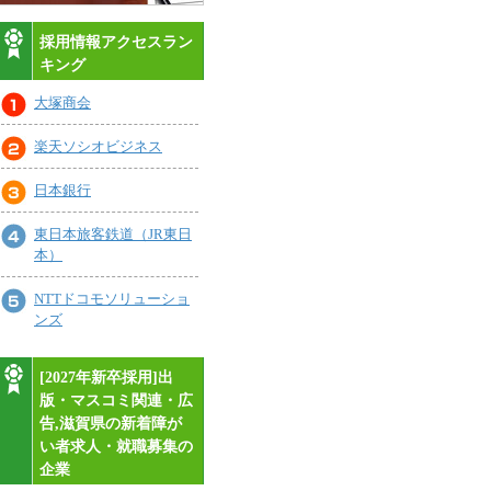
採用情報アクセスラン
キング
大塚商会
楽天ソシオビジネス
日本銀行
東日本旅客鉄道（JR東日
本）
NTTドコモソリューショ
ンズ
[2027年新卒採用]出
版・マスコミ関連・広
告,滋賀県の新着障が
い者求人・就職募集の
企業