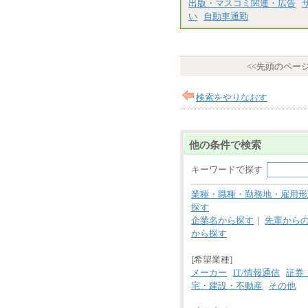
出版・マスコミ関連・広告
い
自動車通勤
<<先頭のペー
検索をやりなおす
他の条件で検索
キーワードで探す
業種・職種・勤務地・雇用形
探す
企業名から探す
｜
先輩から
から探す
[希望業種]
メーカー
IT/情報通信
証券
宅・建設・不動産
その他