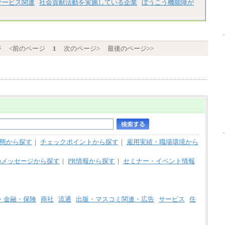
整給
サービス関連
社会貢献活動を実施している企業
ぼうこう機能障が
エリア総合職 月給206,000円～214,000＋地
域間調整給
※詳細はJTBキャリアサイトよりご確認くだ
さい。
■(株)JTBコミュニケーションデザイン
ジ
<前のページ
1
次のページ>
最後のページ>>
総合職 月給230,000円
みなし残業手当：20,000円（一律支給）※
みなし残業手当の残業時間は10.43時間。
※超過勤務手当：みなし残業時間を超える
残業時間に応じて、時間外手当等を支給。
エリアサポート職 月給188,000円
※超過勤務手当：残業時間については全額
時間外手当を支給。
■（株）JTBグローバルマーケティング＆トラ
ベル
態から探す
｜
チェックポイントから探す
｜
雇用実績・職場環境から
総合職 月給242,000円＋地域間調整給
訪日事業職 月給202,000～227,000円＋地域
間調整給
のメッセージから探す
｜
PR情報から探す
｜
セミナー・イベント情報
※詳細はJTBキャリアサイトよりご確認くだ
さい。
■(株)JTBビジネストランスフォーム
総合職 月給205,000～225,000円＋地域間調
・金融・保険
商社
流通
出版・マスコミ関連・広告
サービス
住
整給
エリア総合職 月給185,000円＋地域間調整
給