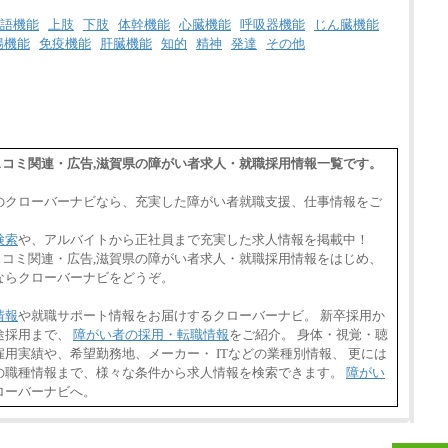
※詳細はJTBキャリアサイトよりご確認くだ
さい。
語機能
上肢
下肢
体幹機能
心臓機能
呼吸器機能
じん臓機能
腸機能
免疫機能
肝臓機能
知的
精神
発達
その他
■(株)JTBデータサービス ※2027年新卒募集
終了
総合職 月給186,000～194,000円＋地域手当
※詳細はJTBキャリアサイトよりご確認くだ
さい。
■I&Jデジタルイノベーション(株)
総合職 月給224,500～242,600円＋地域手当
・マスコミ関連・広告,滋賀県の障がい者求人・就職採用情報一覧です。
※詳細はJTBキャリアサイトよりご確認くだ
さい。
のクローバーナビなら、充実した障がい者就職支援、仕事情報をご
＜有期社員コース＞
■(株)JTBビジネストランスフォーム
検索
や、アルバイトから正社員まで充実した求人情報を掲載中！
有期契約職 月給185,000～195,000円
・マスコミ関連・広告,滋賀県の障がい者求人・就職採用情報をはじめ、
※詳細はJTBキャリアサイトよりご確認くだ
さい。
ならクローバーナビをどうぞ。
■(株)JTBパブリッシング ※2027年新卒募集
情報
や就職サポート情報をお届けするクローバーナビ。 新卒採用か
終了
総合職 月給241,000円
途採用まで、
障がい者の採用・転職情報
をご紹介。 身体・視覚・聴
中途：
用実績や、希望勤務地、メーカー・ ITなどの業種別情報、 更には
①月給227,000円以上
の職種情報まで、様々な条件から求人情報を検索できます。
障がい
②月給212,000円以上
ローバーナビへ。
③月給172,500円以上
④月給23万円～37万円
⑤月給20万円～25万円
⑥月給33万円～48万円