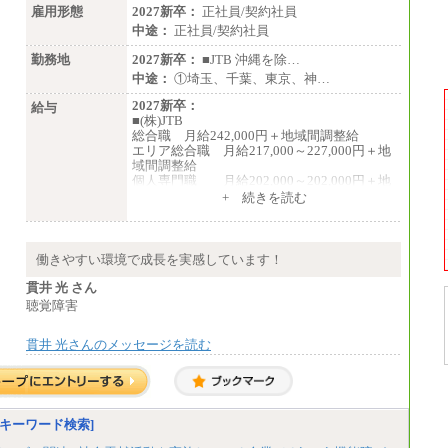
雇用形態
2027新卒：
正社員/契約社員
中途：
正社員/契約社員
勤務地
2027新卒：
■JTB 沖縄を除…
中途：
①埼玉、千葉、東京、神…
2027新卒：
給与
■(株)JTB
総合職 月給242,000円＋地域間調整給
エリア総合職 月給217,000～227,000円＋地
域間調整給
個人専門職 月給202,000～202,000円＋地
域間調整給
+ 続きを読む
※詳細はJTBキャリアサイトよりご確認くだ
さい。
■(株)JTB商事
働きやすい環境で成長を実感しています！
総合職 月給208,000～235,000円
エリア総合職 月給180,000～205,000円＋地
貫井 光 さん
域手当
聴覚障害
※詳細はJTBキャリアサイトよりご確認くだ
さい。
貫井 光さんのメッセージを読む
■(株)JTBパブリッシング ※2027年新卒募集
終了
総合職 月給271,000円
■(株)JTBビジネストラベルソリューションズ
キーワード検索]
総合職 月給220,000～230,000円＋地域間調