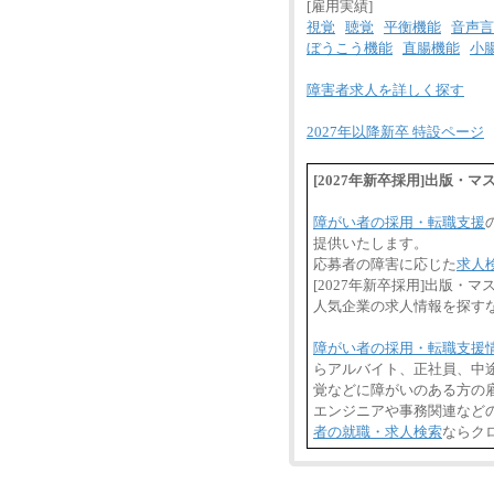
[雇用実績]
視覚
聴覚
平衡機能
音声言
ぼうこう機能
直腸機能
小
障害者求人を詳しく探す
2027年以降新卒 特設ページ
[2027年新卒採用]出版
障がい者の採用・転職支援
提供いたします。
応募者の障害に応じた
求人
[2027年新卒採用]出版
人気企業の求人情報を探す
障がい者の採用・転職支援
らアルバイト、正社員、中
覚などに障がいのある方の雇
エンジニアや事務関連など
者の就職・求人検索
ならク