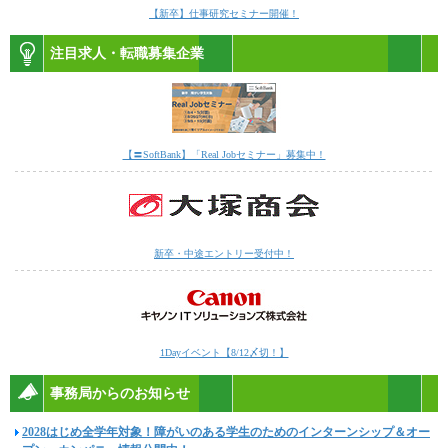
【新卒】仕事研究セミナー開催！
注目求人・転職募集企業
【〓SoftBank】「Real Jobセミナー」募集中！
新卒・中途エントリー受付中！
1Dayイベント【8/12〆切！】
事務局からのお知らせ
2028はじめ全学年対象！障がいのある学生のためのインターンシップ＆オー