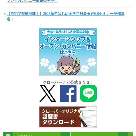
プン・カンパニー情報公開中！
【自宅で視聴可能！】2028新卒はじめ全学年対象★WEBセミナー開催決
定！
クローバーナビ公式ＳＮＳ！