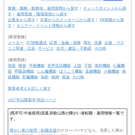
業種・職種・勤務地・雇用形態から探す
｜
チェックポイントから探
す
｜
雇用実績・職場環境から探す
企業名から探す
｜
先輩からのメッセージから探す
｜
PR情報から探
す
｜
セミナー・イベント情報から探す
[希望業種]
メーカー
IT/情報通信
証券・金融・保険
商社
流通
出版・マス
コミ関連・広告
サービス
住宅・建設・不動産
その他
[雇用実績]
視覚
聴覚
平衡機能
音声言語機能
上肢
下肢
体幹機能
心臓機
能
呼吸器機能
じん臓機能
ぼうこう機能
直腸機能
小腸機能
免
疫機能
肝臓機能
知的
精神
発達
その他
障害者求人を詳しく探す
2027年以降新卒 特設ページ
[既卒可/中途採用]流通,和歌山県の障がい者転職・雇用情報一覧で
す。
障がい者の採用・転職支援
のクローバーナビなら、充実した障が