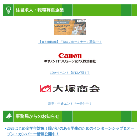
注目求人・転職募集企業
【〓SoftBank】「Real Jobセミナー」募集中！
1Dayイベント【8/12〆切！】
新卒・中途エントリー受付中！
事務局からのお知らせ
2028はじめ全学年対象！障がいのある学生のためのインターンシップ＆オー
プン・カンパニー情報公開中！