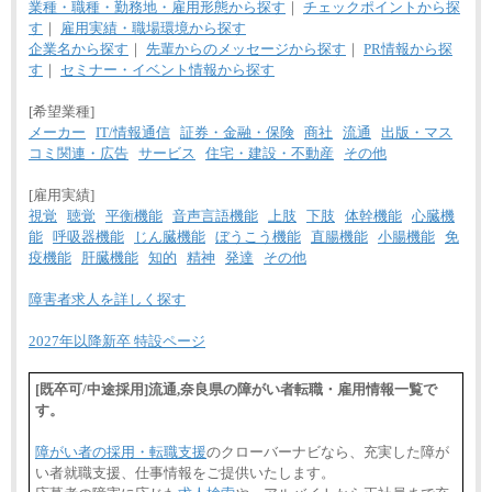
業種・職種・勤務地・雇用形態から探す
｜
チェックポイントから探
す
｜
雇用実績・職場環境から探す
企業名から探す
｜
先輩からのメッセージから探す
｜
PR情報から探
す
｜
セミナー・イベント情報から探す
[希望業種]
メーカー
IT/情報通信
証券・金融・保険
商社
流通
出版・マス
コミ関連・広告
サービス
住宅・建設・不動産
その他
[雇用実績]
視覚
聴覚
平衡機能
音声言語機能
上肢
下肢
体幹機能
心臓機
能
呼吸器機能
じん臓機能
ぼうこう機能
直腸機能
小腸機能
免
疫機能
肝臓機能
知的
精神
発達
その他
障害者求人を詳しく探す
2027年以降新卒 特設ページ
[既卒可/中途採用]流通,奈良県の障がい者転職・雇用情報一覧で
す。
障がい者の採用・転職支援
のクローバーナビなら、充実した障が
い者就職支援、仕事情報をご提供いたします。