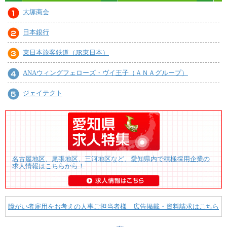
大塚商会
日本銀行
東日本旅客鉄道（JR東日本）
ANAウィングフェローズ・ヴイ王子（ＡＮＡグループ）
ジェイテクト
名古屋地区、尾張地区、三河地区など、愛知県内で積極採用企業の
求人情報はこちらから！
障がい者雇用をお考えの人事ご担当者様 広告掲載・資料請求はこちら