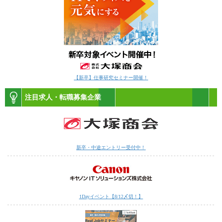
【新卒】仕事研究セミナー開催！
注目求人・転職募集企業
新卒・中途エントリー受付中！
1Dayイベント【8/12〆切！】