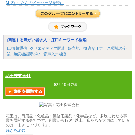
M. Shiraiさんのメッセージを読む
※上記に加え、所定労働時間外に勤務をした場
合には、時間外勤務手当を支給します。
※試用期間中も給与に変更はございません。
中途：
＜募集各社・全職種共通＞
月給21万円以上～
※試用期間中の給与に変更はありません。
[関連する障がい者求人・採用キーワード検索]
※経験・能力を考慮し、当社規定により決定いたし
IT/情報通信
クリエイティブ関連
好立地、快適なオフィス環境の企
ます。
業
免疫機能障がい
音声入力機器
花王株式会社
02月10日更新
花王は、日用品・化粧品・業務用製品・化学品など、多岐にわたる事
業を展開する会社です。創業から130年以上、私たちが大切にしている
のは「よきモノづくり」。…
続きを読む