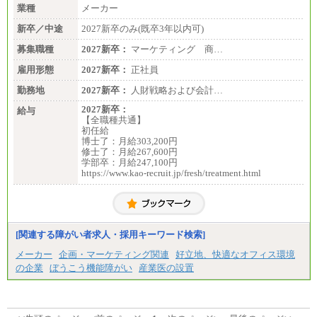
業種
メーカー
新卒／中途
2027新卒のみ(既卒3年以内可)
募集職種
2027新卒：
マーケティング 商…
雇用形態
2027新卒：
正社員
勤務地
2027新卒：
人財戦略および会計…
2027新卒：
給与
【全職種共通】
初任給
博士了：月給303,200円
修士了：月給267,600円
学部卒：月給247,100円
https://www.kao-recruit.jp/fresh/treatment.html
[関連する障がい者求人・採用キーワード検索]
メーカー
企画・マーケティング関連
好立地、快適なオフィス環境
の企業
ぼうこう機能障がい
産業医の設置