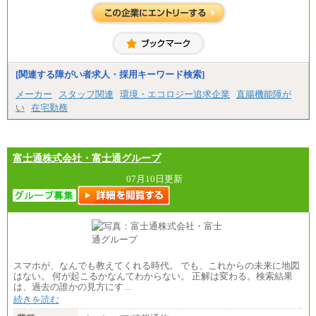
想定年収 420万円～600万円
入社時の処遇（基本給・賞与）は経験・スキルを考
慮の上、当社規程に従い決定いたします。
経験・スキルによっては、記載額を超える場合もあ
ります。
※試用期間中も給与に変更はございません。
[関連する障がい者求人・採用キーワード検索]
メーカー
スタッフ関連
環境・エコロジー追求企業
直腸機能障が
い
在宅勤務
富士通株式会社・富士通グループ
07月10日更新
スマホが、なんでも教えてくれる時代。 でも、これからの未来に地図
はない。 何が起こるかなんてわからない。 正解は変わる。検索結果
は、過去の誰かの見方にす…
続きを読む