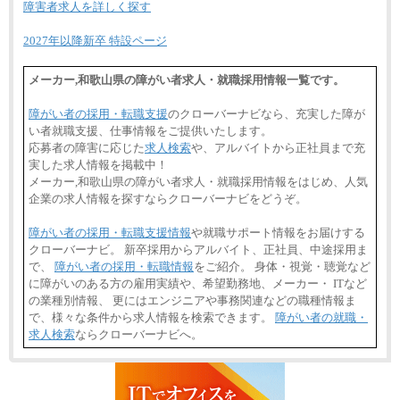
障害者求人を詳しく探す
2027年以降新卒 特設ページ
メーカー,和歌山県の障がい者求人・就職採用情報一覧です。
障がい者の採用・転職支援
のクローバーナビなら、充実した障が
い者就職支援、仕事情報をご提供いたします。
応募者の障害に応じた
求人検索
や、アルバイトから正社員まで充
実した求人情報を掲載中！
メーカー,和歌山県の障がい者求人・就職採用情報をはじめ、人気
企業の求人情報を探すならクローバーナビをどうぞ。
障がい者の採用・転職支援情報
や就職サポート情報をお届けする
クローバーナビ。 新卒採用からアルバイト、正社員、中途採用ま
で、
障がい者の採用・転職情報
をご紹介。 身体・視覚・聴覚など
に障がいのある方の雇用実績や、希望勤務地、メーカー・ ITなど
の業種別情報、 更にはエンジニアや事務関連などの職種情報ま
で、様々な条件から求人情報を検索できます。
障がい者の就職・
求人検索
ならクローバーナビへ。