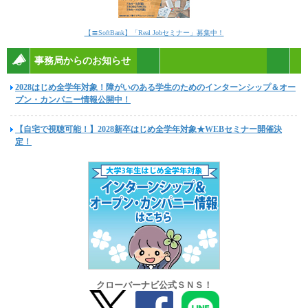
【〓SoftBank】「Real Jobセミナー」募集中！
事務局からのお知らせ
2028はじめ全学年対象！障がいのある学生のためのインターンシップ＆オー
プン・カンパニー情報公開中！
【自宅で視聴可能！】2028新卒はじめ全学年対象★WEBセミナー開催決
定！
クローバーナビ公式ＳＮＳ！