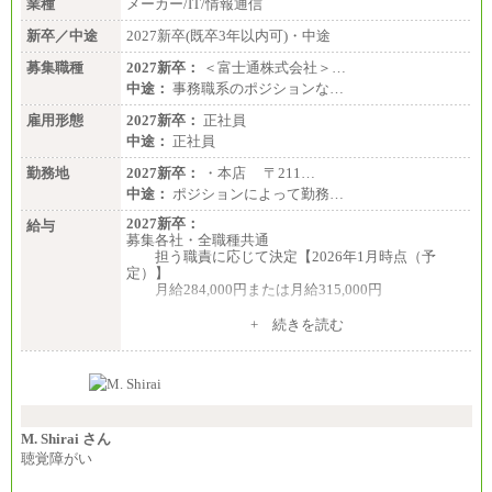
業種
メーカー/IT/情報通信
新卒／中途
2027新卒(既卒3年以内可)・中途
募集職種
2027新卒：
＜富士通株式会社＞…
中途：
事務職系のポジションな…
雇用形態
2027新卒：
正社員
中途：
正社員
勤務地
2027新卒：
・本店 〒211…
中途：
ポジションによって勤務…
2027新卒：
給与
募集各社・全職種共通
担う職責に応じて決定【2026年1月時点（予
定）】
月給284,000円または月給315,000円
※入社後早期から、自律的な業務遂行が求めら
+ 続きを読む
れる職務を担う方については、月額給与315,000円で
す。
なお、高度なスキルや専門性を持ち、より高
い職責を担う方については、さらに高い金額を個別
に設定します。
※習熟度を上げるための育成が一定期間必要で
上司の指示に基づき職務を遂行する方については、
M. Shirai さん
月額給与284,000円となります。
聴覚障がい
※個別に設定する給与については、選考の過程
で決定していきます。