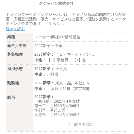
キヤノンマーケティングジャパンは、キヤノン商品の国内向け商品企
画・広報宣伝活動・販売・サービスなど幅広い活動を展開するマーケ
ティング企業であり、「くらし…
続きを読む
業種
メーカー/商社/IT/情報通信
新卒／中途
2027新卒・中途
募集職種
2027新卒：
（１）マーケティン…
中途：
【1】事務職 【2】営…
雇用形態
2027新卒：
正社員
中途：
正社員
勤務地
2027新卒：
東京（品川本社）を…
中途：
・本社／品川（東京都港…
2027新卒：
給与
（初任給：2025年4月実績）
修士了：月給29万4,000円
学部卒：月給27万
高専卒：月給24万4,000円
+ 続きを読む
中途：
月給 250,000円～350,000円