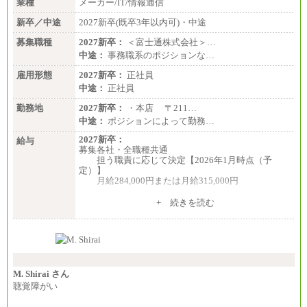
業種
メーカー/IT/情報通信
新卒／中途
2027新卒(既卒3年以内可)・中途
募集職種
2027新卒：
＜富士通株式会社＞…
中途：
事務職系のポジションな…
雇用形態
2027新卒：
正社員
中途：
正社員
勤務地
2027新卒：
・本店 〒211…
中途：
ポジションによって勤務…
2027新卒：
給与
募集各社・全職種共通
担う職責に応じて決定【2026年1月時点（予
定）】
月給284,000円または月給315,000円
※入社後早期から、自律的な業務遂行が求めら
+ 続きを読む
れる職務を担う方については、月額給与315,000円で
す。
なお、高度なスキルや専門性を持ち、より高
い職責を担う方については、さらに高い金額を個別
に設定します。
※習熟度を上げるための育成が一定期間必要で
上司の指示に基づき職務を遂行する方については、
M. Shirai さん
月額給与284,000円となります。
聴覚障がい
※個別に設定する給与については、選考の過程
で決定していきます。