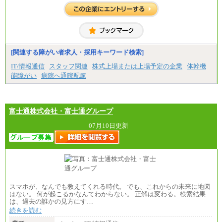
想定年収 420万円～600万円
入社時の処遇（基本給・賞与）は経験・スキルを考
慮の上、当社規程に従い決定いたします。
経験・スキルによっては、記載額を超える場合もあ
ります。
※試用期間中も給与に変更はございません。
[関連する障がい者求人・採用キーワード検索]
IT/情報通信
スタッフ関連
株式上場または上場予定の企業
体幹機
能障がい
病院へ通院配慮
富士通株式会社・富士通グループ
07月10日更新
スマホが、なんでも教えてくれる時代。 でも、これからの未来に地図
はない。 何が起こるかなんてわからない。 正解は変わる。検索結果
は、過去の誰かの見方にす…
続きを読む