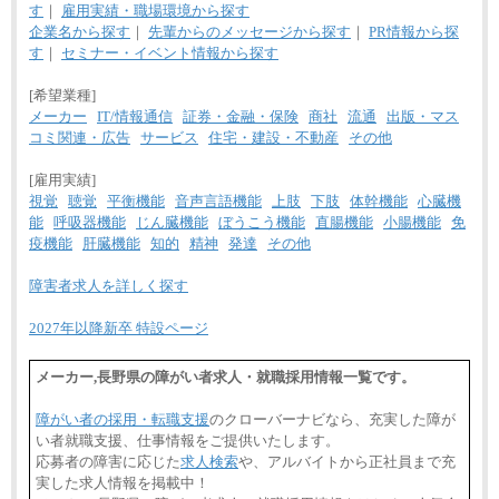
す
｜
雇用実績・職場環境から探す
企業名から探す
｜
先輩からのメッセージから探す
｜
PR情報から探
す
｜
セミナー・イベント情報から探す
[希望業種]
メーカー
IT/情報通信
証券・金融・保険
商社
流通
出版・マス
コミ関連・広告
サービス
住宅・建設・不動産
その他
[雇用実績]
視覚
聴覚
平衡機能
音声言語機能
上肢
下肢
体幹機能
心臓機
能
呼吸器機能
じん臓機能
ぼうこう機能
直腸機能
小腸機能
免
疫機能
肝臓機能
知的
精神
発達
その他
障害者求人を詳しく探す
2027年以降新卒 特設ページ
メーカー,長野県の障がい者求人・就職採用情報一覧です。
障がい者の採用・転職支援
のクローバーナビなら、充実した障が
い者就職支援、仕事情報をご提供いたします。
応募者の障害に応じた
求人検索
や、アルバイトから正社員まで充
実した求人情報を掲載中！