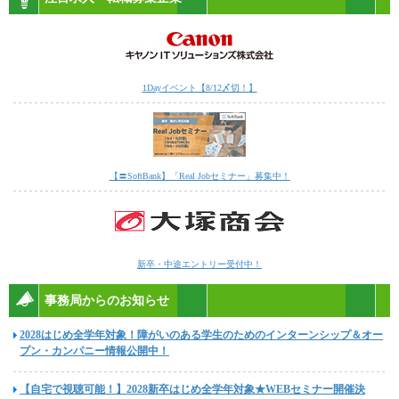
1Dayイベント【8/12〆切！】
【〓SoftBank】「Real Jobセミナー」募集中！
新卒・中途エントリー受付中！
事務局からのお知らせ
2028はじめ全学年対象！障がいのある学生のためのインターンシップ＆オー
プン・カンパニー情報公開中！
【自宅で視聴可能！】2028新卒はじめ全学年対象★WEBセミナー開催決