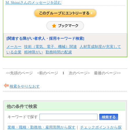
M. Shiraiさんのメッセージを読む
※上記に加え、所定労働時間外に勤務をした場
合には、時間外勤務手当を支給します。
※試用期間中も給与に変更はございません。
中途：
＜募集各社・全職種共通＞
月給21万円以上～
※試用期間中の給与に変更はありません。
[関連する障がい者求人・採用キーワード検索]
※経験・能力を考慮し、当社規定により決定いたし
メーカー
技術（電気、電子、機械）関連
人材育成制度が充実して
ます。
いる企業
精神障がい
勤務時間の配慮
<<先頭のページ
<前のページ
1
次のページ>
最後のページ>>
検索をやりなおす
他の条件で検索
キーワードで探す
業種・職種・勤務地・雇用形態から探す
｜
チェックポイントから探