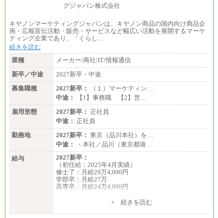
キヤノンマーケティングジャパンは、キヤノン商品の国内向け商品企
画・広報宣伝活動・販売・サービスなど幅広い活動を展開するマーケ
ティング企業であり、「くらし…
続きを読む
業種
メーカー/商社/IT/情報通信
新卒／中途
2027新卒・中途
募集職種
2027新卒：
（１）マーケティン…
中途：
【1】事務職 【2】営…
雇用形態
2027新卒：
正社員
中途：
正社員
勤務地
2027新卒：
東京（品川本社）を…
中途：
・本社／品川（東京都港…
2027新卒：
給与
（初任給：2025年4月実績）
修士了：月給29万4,000円
学部卒：月給27万
高専卒：月給24万4,000円
+ 続きを読む
中途：
月給 250,000円～350,000円