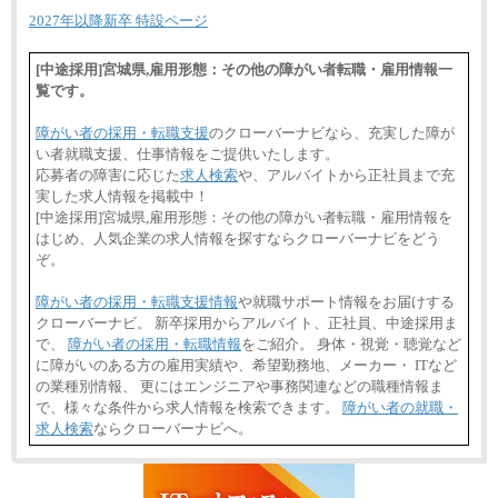
2027年以降新卒 特設ページ
[中途採用]宮城県,雇用形態：その他の障がい者転職・雇用情報一
覧です。
障がい者の採用・転職支援
のクローバーナビなら、充実した障が
い者就職支援、仕事情報をご提供いたします。
応募者の障害に応じた
求人検索
や、アルバイトから正社員まで充
実した求人情報を掲載中！
[中途採用]宮城県,雇用形態：その他の障がい者転職・雇用情報を
はじめ、人気企業の求人情報を探すならクローバーナビをどう
ぞ。
障がい者の採用・転職支援情報
や就職サポート情報をお届けする
クローバーナビ。 新卒採用からアルバイト、正社員、中途採用ま
で、
障がい者の採用・転職情報
をご紹介。 身体・視覚・聴覚など
に障がいのある方の雇用実績や、希望勤務地、メーカー・ ITなど
の業種別情報、 更にはエンジニアや事務関連などの職種情報ま
で、様々な条件から求人情報を検索できます。
障がい者の就職・
求人検索
ならクローバーナビへ。