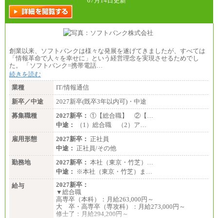
07月14日更新
創業以来、ソフトバンクは様々な発展を遂げてきましたが、すべては
「情報革命で人々を幸せに」という経営理念を実現させるためでし
た。 「ソフトバンク=携帯電話…
続きを読む
業種
IT/情報通信
新卒／中途
2027新卒(既卒3年以内可)・中途
募集職種
2027新卒：
①【総合職】 ②【…
中途：
（1）総合職 （2）ア…
雇用形態
2027新卒：
正社員
中途：
正社員/その他
勤務地
2027新卒：
本社（東京・竹芝）…
中途：
※本社（東京・竹芝）ま…
2027新卒：
給与
▼総合職
高専卒（本科）：月給263,000円～
大 卒・高専卒（専攻科）：月給273,000円～
修士了：月給294,200円～