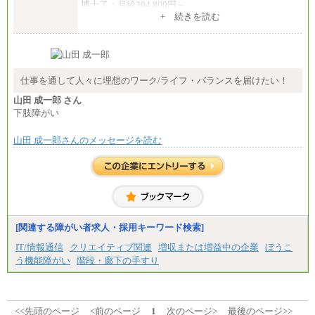
博士了：月給304,800円～
+ 続きを読む
※卓越した能力、高度な技術や実績をお持ちの方
で、それらを入社後の実業務において発揮できると
認められる場合は、 上記の給与に関わらず個別設定
することがあります
▼アソシエイト職
仕事を通して人々に理想のワーク/ライフ・バランスを届けたい！
月給235,000円
山田 成一郎 さん
全職種2025年度実績
下肢障がい
※営業職に支給するインセンティブは除く
山田 成一郎さんのメッセージを読む
※試用期間中も給与に変更はございません
中途：
基本月給／20万5000円以上(正社員・準社員）
※経験、能力を考慮の上、当社規定により優遇
いたします
※自己成長支援金(10,000円）を含む
※別途、Workstyle支援金(月額4,000円）
[関連する障がい者求人・採用キーワード検索]
IT/情報通信
クリエイティブ関連
増収または増益中の企業
ぼうこ
う機能障がい
階段・廊下の手すり
<<先頭のページ
<前のページ
1
次のページ>
最後のページ>>