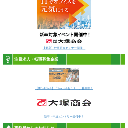
【新卒】仕事研究セミナー開催！
注目求人・転職募集企業
【〓SoftBank】「Real Jobセミナー」募集中！
新卒・中途エントリー受付中！