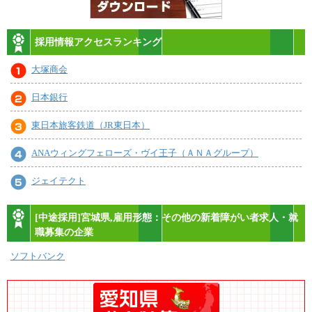
採用情報アクセスランキング
大塚商会
日本銀行
東日本旅客鉄道（JR東日本）
ANAウィングフェローズ・ヴイ王子（ＡＮＡグループ）
ジェイテクト
[中途採用]宮城県,雇用形態：その他の新着障がい者求人・就
職募集の企業
ソフトバンク