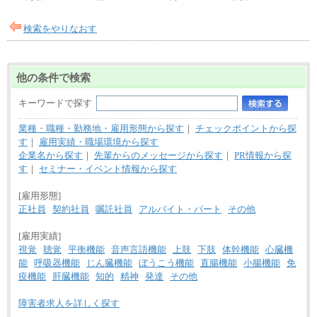
検索をやりなおす
他の条件で検索
キーワードで探す
業種・職種・勤務地・雇用形態から探す
｜
チェックポイントから探
す
｜
雇用実績・職場環境から探す
企業名から探す
｜
先輩からのメッセージから探す
｜
PR情報から探
す
｜
セミナー・イベント情報から探す
[雇用形態]
正社員
契約社員
嘱託社員
アルバイト・パート
その他
[雇用実績]
視覚
聴覚
平衡機能
音声言語機能
上肢
下肢
体幹機能
心臓機
能
呼吸器機能
じん臓機能
ぼうこう機能
直腸機能
小腸機能
免
疫機能
肝臓機能
知的
精神
発達
その他
障害者求人を詳しく探す