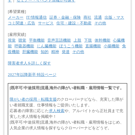
す
｜
セミナー・イベント情報から探す
[希望業種]
メーカー
IT/情報通信
証券・金融・保険
商社
流通
出版・マス
コミ関連・広告
サービス
住宅・建設・不動産
その他
[雇用実績]
視覚
聴覚
平衡機能
音声言語機能
上肢
下肢
体幹機能
心臓機
能
呼吸器機能
じん臓機能
ぼうこう機能
直腸機能
小腸機能
免
疫機能
肝臓機能
知的
精神
発達
その他
障害者求人を詳しく探す
2027年以降新卒 特設ページ
[既卒可/中途採用]流通,海外の障がい者転職・雇用情報一覧です。
障がい者の採用・転職支援
のクローバーナビなら、充実した障が
い者就職支援、仕事情報をご提供いたします。
応募者の障害に応じた
求人検索
や、アルバイトから正社員まで充
実した求人情報を掲載中！
[既卒可/中途採用]流通,海外の障がい者転職・雇用情報をはじめ、
人気企業の求人情報を探すならクローバーナビをどうぞ。