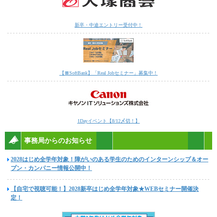
新卒・中途エントリー受付中！
【〓SoftBank】「Real Jobセミナー」募集中！
1Dayイベント【8/12〆切！】
事務局からのお知らせ
2028はじめ全学年対象！障がいのある学生のためのインターンシップ＆オー
プン・カンパニー情報公開中！
【自宅で視聴可能！】2028新卒はじめ全学年対象★WEBセミナー開催決
定！