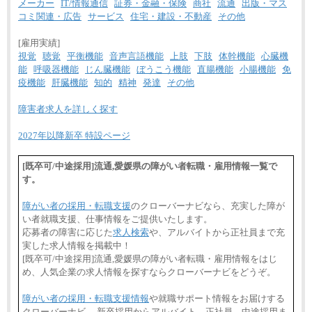
メーカー
IT/情報通信
証券・金融・保険
商社
流通
出版・マス
コミ関連・広告
サービス
住宅・建設・不動産
その他
[雇用実績]
視覚
聴覚
平衡機能
音声言語機能
上肢
下肢
体幹機能
心臓機
能
呼吸器機能
じん臓機能
ぼうこう機能
直腸機能
小腸機能
免
疫機能
肝臓機能
知的
精神
発達
その他
障害者求人を詳しく探す
2027年以降新卒 特設ページ
[既卒可/中途採用]流通,愛媛県の障がい者転職・雇用情報一覧で
す。
障がい者の採用・転職支援
のクローバーナビなら、充実した障が
い者就職支援、仕事情報をご提供いたします。
応募者の障害に応じた
求人検索
や、アルバイトから正社員まで充
実した求人情報を掲載中！
[既卒可/中途採用]流通,愛媛県の障がい者転職・雇用情報をはじ
め、人気企業の求人情報を探すならクローバーナビをどうぞ。
障がい者の採用・転職支援情報
や就職サポート情報をお届けする
クローバーナビ。 新卒採用からアルバイト、正社員、中途採用ま