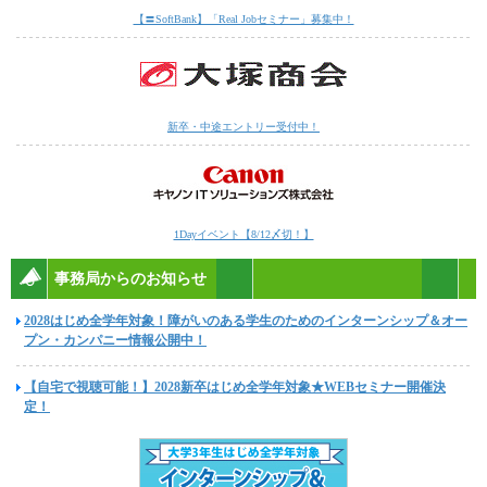
【〓SoftBank】「Real Jobセミナー」募集中！
新卒・中途エントリー受付中！
1Dayイベント【8/12〆切！】
事務局からのお知らせ
2028はじめ全学年対象！障がいのある学生のためのインターンシップ＆オー
プン・カンパニー情報公開中！
【自宅で視聴可能！】2028新卒はじめ全学年対象★WEBセミナー開催決
定！