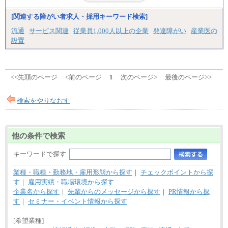
[関連する障がい者求人・採用キーワード検索]
流通
サービス関連
従業員1,000人以上の企業
発達障がい
産業医の
設置
<<先頭のページ
<前のページ
1
次のページ>
最後のページ>>
検索をやりなおす
他の条件で検索
キーワードで探す
業種・職種・勤務地・雇用形態から探す
｜
チェックポイントから探
す
｜
雇用実績・職場環境から探す
企業名から探す
｜
先輩からのメッセージから探す
｜
PR情報から探
す
｜
セミナー・イベント情報から探す
[希望業種]