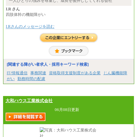
一人ひとりの強みを尊重し、成長を後押ししてくれる会社
想定年収：4,000,000円～6,000,000円
※試用期間中も給与に変更はございません。
I.R さん
四肢体幹の機能障がい
I.Rさんのメッセージを読む
[関連する障がい者求人・採用キーワード検索]
IT/情報通信
事務関連
資格取得支援制度がある企業
じん臓機能障
がい
勤務時間の配慮
大和ハウス工業株式会社
06月08日更新