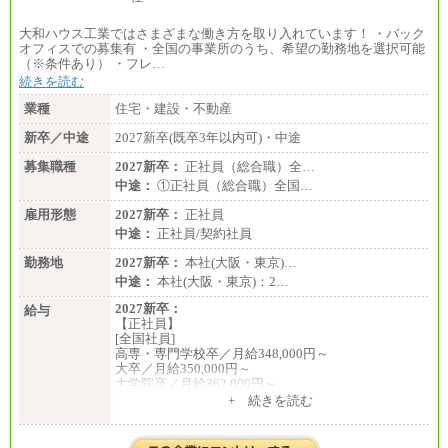
大和ハウス工業ではさまざまな働き方を取り入れています！ ・バック
オフィスでの募集有 ・全国の事業所のうち、希望の勤務地を選択可能
（※条件あり） ・フレ…
続きを読む
業種
住宅・建設・不動産
新卒／中途
2027新卒(既卒3年以内可)・中途
募集職種
2027新卒：
正社員（総合職）全…
中途：
①正社員（総合職）全国…
雇用形態
2027新卒：
正社員
中途：
正社員/契約社員
勤務地
2027新卒：
本社(大阪・東京)…
中途：
本社(大阪・東京)：2…
2027新卒：
給与
【正社員】
[全国社員]
高専・専門学校卒／月給348,000円～
大卒／月給350,000円～
大学院卒／月給362,000円～
[地域社員]月給295,000円～
+ 続きを読む
中途：
【正社員】
[全国社員]月給348,000円～