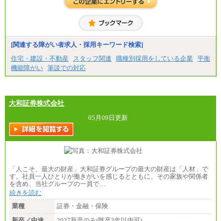
[地域社員]月給295,000円～
※試用期間中も給与に変更はございません
【契約社員】月給200,000円～
[関連する障がい者求人・採用キーワード検索]
住宅・建設・不動産
スタッフ関連
職種別採用をしている企業
平衡
機能障がい
筆談での対応
大和証券株式会社
05月09日更新
「人こそ、最大の財産」大和証券グループの最大の財産は「人材」で
す。社員一人ひとりが働きがいを感じるとともに、その家族や関係者
を含め、当社グループの一員で…
続きを読む
業種
証券・金融・保険
新卒／中途
2027新卒のみ(既卒3年以内可)