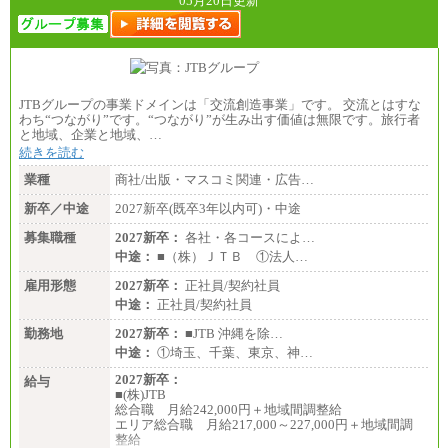
05月20日更新
JTBグループの事業ドメインは「交流創造事業」です。 交流とはすな
わち“つながり”です。“つながり”が生み出す価値は無限です。旅行者
と地域、企業と地域、…
続きを読む
業種
商社/出版・マスコミ関連・広告…
新卒／中途
2027新卒(既卒3年以内可)・中途
募集職種
2027新卒：
各社・各コースによ…
中途：
■（株）ＪＴＢ ①法人…
雇用形態
2027新卒：
正社員/契約社員
中途：
正社員/契約社員
勤務地
2027新卒：
■JTB 沖縄を除…
中途：
①埼玉、千葉、東京、神…
2027新卒：
給与
■(株)JTB
総合職 月給242,000円＋地域間調整給
エリア総合職 月給217,000～227,000円＋地域間調
整給