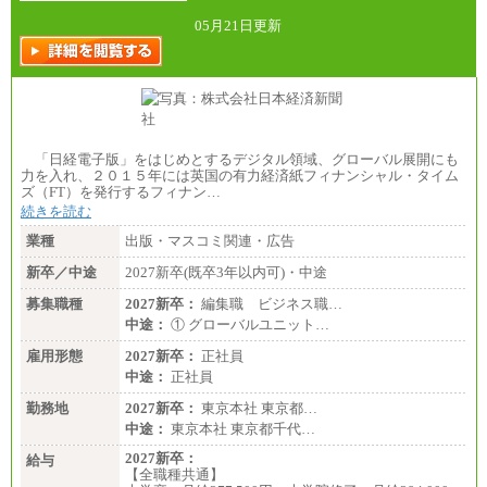
総合職 月給242,000円＋地域間調整給
訪日事業職 月給202,000～227,000円＋地域間調整
05月21日更新
給
※詳細はJTBキャリアサイトよりご確認ください。
■(株)JTBビジネストランスフォーム
総合職 月給205,000～225,000円＋地域間調整給
エリア総合職 月給185,000円＋地域間調整給
※詳細はJTBキャリアサイトよりご確認ください。
「日経電子版」をはじめとするデジタル領域、グローバル展開にも
■(株)JTBデータサービス ※2027年新卒募集終了
力を入れ、２０１５年には英国の有力経済紙フィナンシャル・タイム
総合職 月給186,000～194,000円＋地域手当
ズ（FT）を発行するフィナン…
※詳細はJTBキャリアサイトよりご確認ください。
続きを読む
■I&Jデジタルイノベーション(株)
業種
出版・マスコミ関連・広告
総合職 月給224,500～242,600円＋地域手当
※詳細はJTBキャリアサイトよりご確認ください。
新卒／中途
2027新卒(既卒3年以内可)・中途
＜有期社員コース＞
募集職種
2027新卒：
編集職 ビジネス職…
■(株)JTBビジネストランスフォーム
中途：
① グローバルユニット…
有期契約職 月給185,000～195,000円
※詳細はJTBキャリアサイトよりご確認ください。
雇用形態
2027新卒：
正社員
中途：
正社員
■(株)JTBパブリッシング ※2027年新卒募集終了
総合職 月給241,000円
勤務地
2027新卒：
東京本社 東京都…
中途：
中途：
東京本社 東京都千代…
①月給227,000円以上
②月給212,000円以上
2027新卒：
給与
③月給172,500円以上
【全職種共通】
④月給23万円～37万円