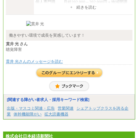
個人専門職 月給202,000～202,000円＋地域間調
整給
+ 続きを読む
※詳細はJTBキャリアサイトよりご確認ください。
■(株)JTB商事
総合職 月給208,000～235,000円
エリア総合職 月給180,000～205,000円＋地域手当
※詳細はJTBキャリアサイトよりご確認ください。
働きやすい環境で成長を実感しています！
■(株)JTBパブリッシング ※2027年新卒募集終了
貫井 光 さん
総合職 月給271,000円
聴覚障害
■(株)JTBビジネストラベルソリューションズ
貫井 光さんのメッセージを読む
総合職 月給220,000～230,000円＋地域間調整給
エリア総合職 月給206,000円～214,000＋地域間調
整給
※詳細はJTBキャリアサイトよりご確認ください。
■(株)JTBコミュニケーションデザイン
総合職 月給230,000円
みなし残業手当：20,000円（一律支給）※みなし
残業手当の残業時間は10.43時間。
[関連する障がい者求人・採用キーワード検索]
※超過勤務手当：みなし残業時間を超える残業時
出版・マスコミ関連・広告
営業関連
シェアトップクラスを誇る企
間に応じて、時間外手当等を支給。
業
体幹機能障がい
拡大読書機器
エリアサポート職 月給188,000円
※超過勤務手当：残業時間については全額時間外
手当を支給。
株式会社日本経済新聞社
■（株）JTBグローバルマーケティング＆トラベル