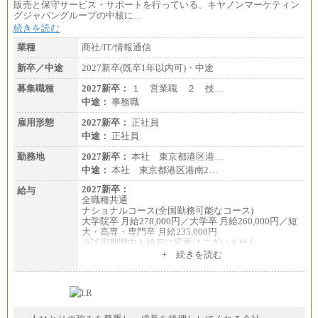
販売と保守サービス・サポートを行っている、キヤノンマーケティン
グジャパングループの中核に…
続きを読む
業種
商社/IT/情報通信
新卒／中途
2027新卒(既卒1年以内可)・中途
募集職種
2027新卒：
１ 営業職 ２ 技…
中途：
事務職
雇用形態
2027新卒：
正社員
中途：
正社員
勤務地
2027新卒：
本社 東京都港区港…
中途：
本社 東京都港区港南2…
2027新卒：
給与
全職種共通
ナショナルコース(全国勤務可能なコース)
大学院卒 月給278,000円／大学卒 月給260,000円／短
大・高専・専門卒 月給235,000円
※試用期間中も給与に変更はございません
+ 続きを読む
エリアコース(一定地域であれば移動可能なコース)
大学院卒 月給264,000円／大学卒 月給250,000円／短
大・高専・専門卒 月給225,000円
※試用期間中も給与に変更はございません
中途：
月給：250,000円～400,000円