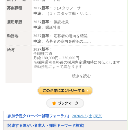
募集職種
2027新卒：
(1)スタッフ、サ…
中途：
（１）スタッフ職・サポ…
雇用形態
2027新卒：
嘱託社員
中途：
嘱託社員
勤務地
2027新卒：
応募者の意向を確認…
中途：
応募者の意向を確認の上…
2027新卒：
給与
全職種共通
月給 180,000円～250,000円
※採用選考合格後の採用内定通知時にお伝えします
※勤務地によって異なります
中途：
+ 続きを読む
全職種共通
月給 200,000円～250,000円
入社時の処遇は経験・能力を考慮の上、当社規程に
より決定します。
具体的な金額は採用選考合格後に採用内定通知時に
お伝えします。
[参加予定クローバー就職フォーラム]
2026/9/5 (土) 東京
[関連する障がい者求人・採用キーワード検索]