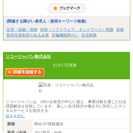
[関連する障がい者求人・採用キーワード検索]
証券・金融・保険
技術（ソフトウェア、ネットワーク）関連
資格
取得支援制度がある企業
肝臓機能障がい
在宅勤務
リコージャパン株式会社
02月17日更新
リコージャパンは、SDGsを経営の中心に据え、事業活動を通じた社会
課題解決を目指しています。 新しい生活様式や働き方に対応したデジ
タルサービスを提供する…
続きを読む
業種
商社/IT/情報通信
新卒／中途
2027新卒・中途