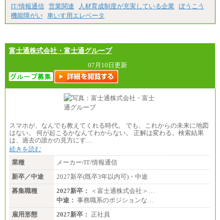
IT/情報通信
営業関連
人材育成制度が充実している企業
ぼうこう
機能障がい
車いす用エレベータ
富士通株式会社・富士通グループ
07月10日更新
スマホが、なんでも教えてくれる時代。 でも、これからの未来に地図
はない。 何が起こるかなんてわからない。 正解は変わる。検索結果
は、過去の誰かの見方にす…
続きを読む
業種
メーカー/IT/情報通信
新卒／中途
2027新卒(既卒3年以内可)・中途
募集職種
2027新卒：
＜富士通株式会社＞…
中途：
事務職系のポジションな…
雇用形態
2027新卒：
正社員