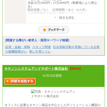
月給20万2000円～23万4000円（勤務地により異な
る）
固定残業／なし 試用期間／あり（6カ月）
※試用期間中も給与に変更はございません
中途：
+ 続きを読む
一般事務・営業事務共通
月給20万2000円～23万4000円（勤務地により異な
る）
固定残業／なし 試用期間／あり（6か月）
※試用期間中も給与に変更はございません。
[関連する障がい者求人・採用キーワード検索]
証券・金融・保険
スタッフ関連
社会貢献活動を実施している企業
小腸機能障がい
車いす用トイレ
キヤノンシステムアンドサポート株式会社
【NEW】
02月20日更新
オフィスに必要なキヤノン製品を中心としたITソリューション機器の