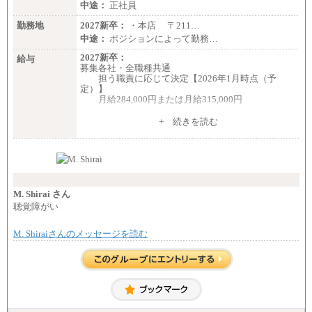
中途：
正社員
勤務地
2027新卒：
・本店 〒211…
中途：
ポジションによって勤務…
2027新卒：
給与
募集各社・全職種共通
担う職責に応じて決定【2026年1月時点（予
定）】
月給284,000円または月給315,000円
※入社後早期から、自律的な業務遂行が求めら
+ 続きを読む
れる職務を担う方については、月額給与315,000円で
す。
なお、高度なスキルや専門性を持ち、より高
い職責を担う方については、さらに高い金額を個別
に設定します。
※習熟度を上げるための育成が一定期間必要で
上司の指示に基づき職務を遂行する方については、
M. Shirai さん
月額給与284,000円となります。
聴覚障がい
※個別に設定する給与については、選考の過程
で決定していきます。
M. Shiraiさんのメッセージを読む
※上記に加え、所定労働時間外に勤務をした場
合には、時間外勤務手当を支給します。
※試用期間中も給与に変更はございません。
中途：
＜募集各社・全職種共通＞
月給21万円以上～