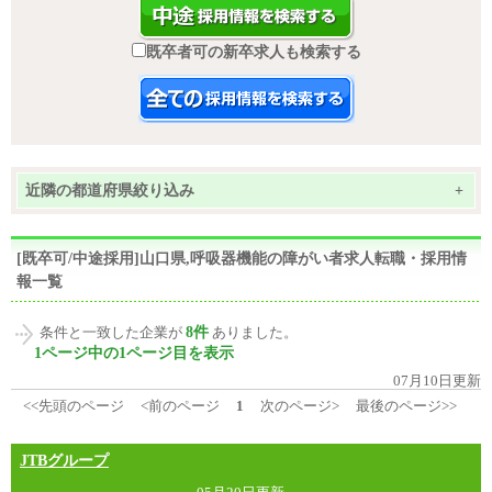
既卒者可の新卒求人も検索する
近隣の都道府県絞り込み
+
[既卒可/中途採用]山口県,呼吸器機能の障がい者求人転職・採用情
報一覧
8件
条件と一致した企業が
ありました。
1ページ中の1ページ目を表示
07月10日更新
<<先頭のページ
<前のページ
1
次のページ>
最後のページ>>
JTBグループ