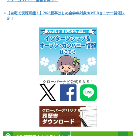
【自宅で視聴可能！】2028新卒はじめ全学年対象★WEBセミナー開催決
定！
クローバーナビ公式ＳＮＳ！