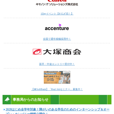
1Dayイベント【8/12〆切！】
全国で通年積極採用中！
新卒・中途エントリー受付中！
【〓SoftBank】「Real Jobセミナー」募集中！
事務局からのお知らせ
2028はじめ全学年対象！障がいのある学生のためのインターンシップ＆オー
プン・カンパニー情報公開中！