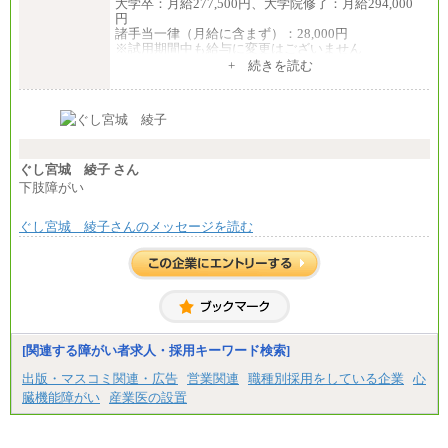
大学卒：月給277,500円、大学院修了：月給294,000
⑤月給20万円～25万円
円
⑥月給33万円～48万円
諸手当一律（月給に含まず）：28,000円
⑦月給271,000円以上
※試用期間中も給与に変更はございません
⑧～⑮月給200,000円〜月給400,000円
中途：
+ 続きを読む
⑯月給185,000円以上
【全職種共通】
⑰月給237,000円以上
月給370,000円～
⑱月給212,000円以上
※経験・能力等を考慮の上、当社規定により決定し
⑲東京：月給202,000 円以上 、京都：月給193,000 円
ます。
以上
※試用期間中も給与に変更はございません。
⑳月給205,000円以上
※想定年収 6,000,000円～（住居費補助、子手当など
㉑月給185,000 円以上
の各種手当を含む金額です）
ぐし宮城 綾子 さん
㉒月給185,000 円以上
下肢障がい
㉓月給224,500円以上
※全コース共通※ 能力・経験・勤務地などにより
異なります
ぐし宮城 綾子さんのメッセージを読む
※試用期間中も給与に変更はございません。
[関連する障がい者求人・採用キーワード検索]
出版・マスコミ関連・広告
営業関連
職種別採用をしている企業
心
臓機能障がい
産業医の設置