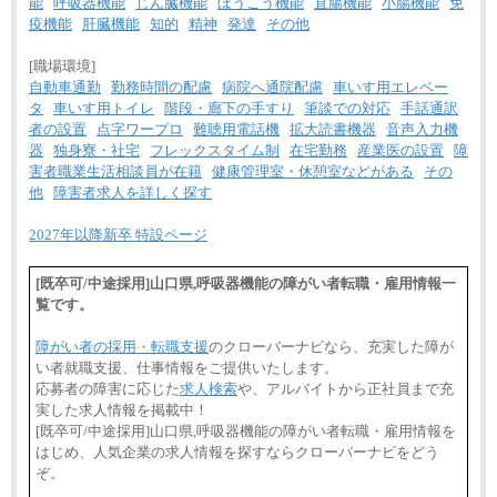
能
呼吸器機能
じん臓機能
ぼうこう機能
直腸機能
小腸機能
免
疫機能
肝臓機能
知的
精神
発達
その他
[職場環境]
自動車通勤
勤務時間の配慮
病院へ通院配慮
車いす用エレベー
タ
車いす用トイレ
階段・廊下の手すり
筆談での対応
手話通訳
者の設置
点字ワープロ
難聴用電話機
拡大読書機器
音声入力機
器
独身寮・社宅
フレックスタイム制
在宅勤務
産業医の設置
障
害者職業生活相談員が在籍
健康管理室・休憩室などがある
その
他
障害者求人を詳しく探す
2027年以降新卒 特設ページ
[既卒可/中途採用]山口県,呼吸器機能の障がい者転職・雇用情報一
覧です。
障がい者の採用・転職支援
のクローバーナビなら、充実した障が
い者就職支援、仕事情報をご提供いたします。
応募者の障害に応じた
求人検索
や、アルバイトから正社員まで充
実した求人情報を掲載中！
[既卒可/中途採用]山口県,呼吸器機能の障がい者転職・雇用情報を
はじめ、人気企業の求人情報を探すならクローバーナビをどう
ぞ。