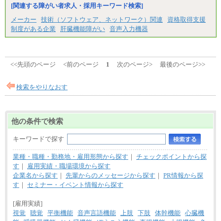
※試用期間中の給与に変更はありません。
[関連する障がい者求人・採用キーワード検索]
※経験・能力を考慮し、当社規定により決定いたし
メーカー
技術（ソフトウェア、ネットワーク）関連
資格取得支援
ます。
制度がある企業
肝臓機能障がい
音声入力機器
<<先頭のページ
<前のページ
1
次のページ>
最後のページ>>
検索をやりなおす
他の条件で検索
キーワードで探す
業種・職種・勤務地・雇用形態から探す
｜
チェックポイントから探
す
｜
雇用実績・職場環境から探す
企業名から探す
｜
先輩からのメッセージから探す
｜
PR情報から探
す
｜
セミナー・イベント情報から探す
[雇用実績]
視覚
聴覚
平衡機能
音声言語機能
上肢
下肢
体幹機能
心臓機