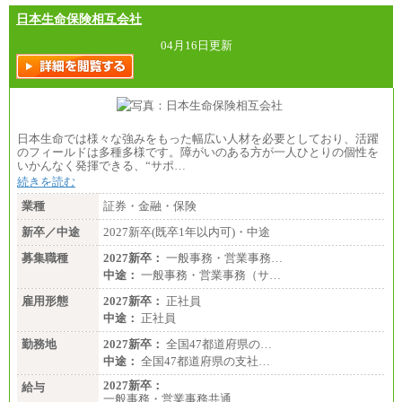
日本生命保険相互会社
04月16日更新
日本生命では様々な強みをもった幅広い人材を必要としており、活躍
のフィールドは多種多様です。障がいのある方が一人ひとりの個性を
いかんなく発揮できる、“サポ…
続きを読む
業種
証券・金融・保険
新卒／中途
2027新卒(既卒1年以内可)・中途
募集職種
2027新卒：
一般事務・営業事務…
中途：
一般事務・営業事務（サ…
雇用形態
2027新卒：
正社員
中途：
正社員
勤務地
2027新卒：
全国47都道府県の…
中途：
全国47都道府県の支社…
2027新卒：
給与
一般事務・営業事務共通