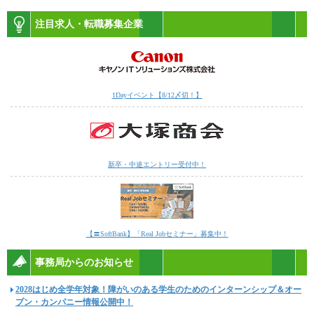
注目求人・転職募集企業
1Dayイベント【8/12〆切！】
新卒・中途エントリー受付中！
【〓SoftBank】「Real Jobセミナー」募集中！
事務局からのお知らせ
2028はじめ全学年対象！障がいのある学生のためのインターンシップ＆オー
プン・カンパニー情報公開中！