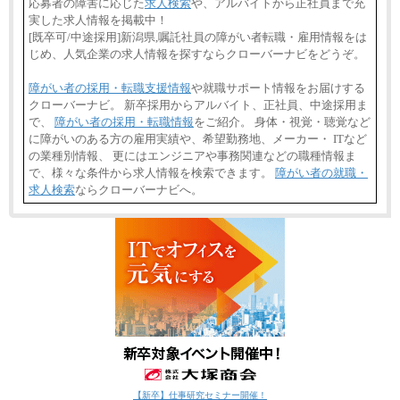
応募者の障害に応じた
求人検索
や、アルバイトから正社員まで充
実した求人情報を掲載中！
[既卒可/中途採用]新潟県,嘱託社員の障がい者転職・雇用情報をは
じめ、人気企業の求人情報を探すならクローバーナビをどうぞ。
障がい者の採用・転職支援情報
や就職サポート情報をお届けする
クローバーナビ。 新卒採用からアルバイト、正社員、中途採用ま
で、
障がい者の採用・転職情報
をご紹介。 身体・視覚・聴覚など
に障がいのある方の雇用実績や、希望勤務地、メーカー・ ITなど
の業種別情報、 更にはエンジニアや事務関連などの職種情報ま
で、様々な条件から求人情報を検索できます。
障がい者の就職・
求人検索
ならクローバーナビへ。
【新卒】仕事研究セミナー開催！