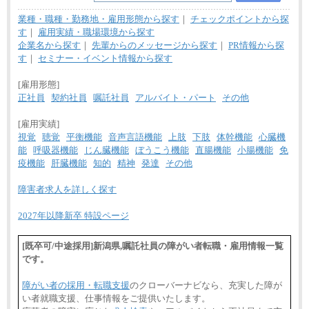
業種・職種・勤務地・雇用形態から探す
｜
チェックポイントから探
す
｜
雇用実績・職場環境から探す
企業名から探す
｜
先輩からのメッセージから探す
｜
PR情報から探
す
｜
セミナー・イベント情報から探す
[雇用形態]
正社員
契約社員
嘱託社員
アルバイト・パート
その他
[雇用実績]
視覚
聴覚
平衡機能
音声言語機能
上肢
下肢
体幹機能
心臓機
能
呼吸器機能
じん臓機能
ぼうこう機能
直腸機能
小腸機能
免
疫機能
肝臓機能
知的
精神
発達
その他
障害者求人を詳しく探す
2027年以降新卒 特設ページ
[既卒可/中途採用]新潟県,嘱託社員の障がい者転職・雇用情報一覧
です。
障がい者の採用・転職支援
のクローバーナビなら、充実した障が
い者就職支援、仕事情報をご提供いたします。