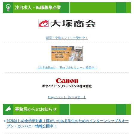
注目求人・転職募集企業
新卒・中途エントリー受付中！
【〓SoftBank】「Real Jobセミナー」募集中！
1Dayイベント【8/12〆切！】
事務局からのお知らせ
2028はじめ全学年対象！障がいのある学生のためのインターンシップ＆オー
プン・カンパニー情報公開中！