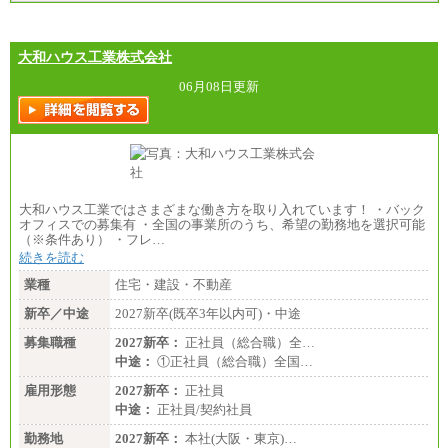
大和ハウス工業株式会社
06月08日更新
大和ハウス工業ではさまざまな働き方を取り入れています！ ・バック
オフィスでの募集有 ・全国の事業所のうち、希望の勤務地を選択可能
（※条件あり） ・フレ…
続きを読む
業種
住宅・建設・不動産
新卒／中途
2027新卒(既卒3年以内可)・中途
募集職種
2027新卒：
正社員（総合職）全…
中途：
①正社員（総合職）全国…
雇用形態
2027新卒：
正社員
中途：
正社員/契約社員
勤務地
2027新卒：
本社(大阪・東京)…