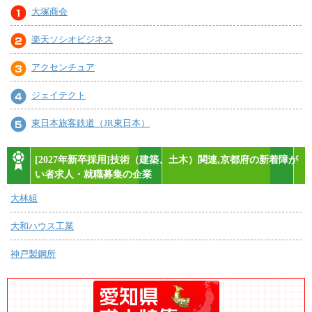
大塚商会
楽天ソシオビジネス
アクセンチュア
ジェイテクト
東日本旅客鉄道（JR東日本）
[2027年新卒採用]技術（建築、土木）関連,京都府の新着障が
い者求人・就職募集の企業
大林組
大和ハウス工業
神戸製鋼所