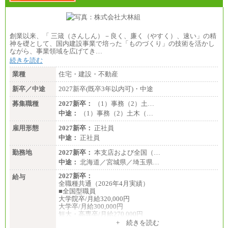
創業以来、「 三箴（さんしん）－良く、廉く（やすく）、速い」の精
神を礎として、国内建設事業で培った「ものづくり」の技術を活かし
ながら、事業領域を広げてき…
続きを読む
業種
住宅・建設・不動産
新卒／中途
2027新卒(既卒3年以内可)・中途
募集職種
2027新卒：
（1）事務（2）土…
中途：
（1）事務（2）土木（…
雇用形態
2027新卒：
正社員
中途：
正社員
勤務地
2027新卒：
本支店および全国（…
中途：
北海道／宮城県／埼玉県…
2027新卒：
給与
全職種共通（2026年4月実績）
■全国型職員
大学院卒/月給320,000円
大学卒/月給300,000円
短大・高専卒/月給270,000円
+ 続きを読む