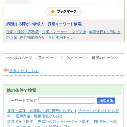
■拠点型職員※
大学院卒/月給256,000円～288,000円
大学卒/月給240,000円～270,000円
短大・高専卒/月給216,000円～243,000円
■特定職員※
[関連する障がい者求人・採用キーワード検索]
大学院卒/月給234,000円～263,000円
大学卒/月給219,000円～246,000円
住宅・建設・不動産
企画・マーケティング関連
年間休日120日以上
短大・高専卒/月給197,000円～222,000円
の企業
体幹機能障がい
車いす用トイレ
※拠点型職員、特定職員の給与は、生活の拠点が定
まることによるメリットおよび地域ごとの生計費な
どの地域差指数を勘案して拠点ごとに定めていま
す。
<<先頭のページ
<前のページ
1
次のページ>
最後のページ>>
中途：
全職種共通
月給制
検索をやりなおす
226,600円～390,100円（勤務地域等により異なりま
す）
・ご経験やスキルを考慮し、選考の中で決定いたし
ます。
他の条件で検索
・試用期間中も同額支給します。
キーワードで探す
業種・職種・勤務地・雇用形態から探す
｜
チェックポイントから探
す
｜
雇用実績・職場環境から探す
企業名から探す
｜
先輩からのメッセージから探す
｜
PR情報から探
す
｜
セミナー・イベント情報から探す