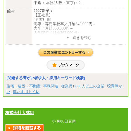
中途：
本社(大阪・東京)：2…
2027新卒：
給与
【正社員】
[全国社員]
高専・専門学校卒／月給348,000円～
大卒／月給350,000円～
大学院卒／月給362,000円～
[地域社員]月給295,000円～
+ 続きを読む
中途：
【正社員】
[全国社員]月給348,000円～
[地域社員]月給295,000円～
※試用期間中も給与に変更はございません
【契約社員】月給200,000円～
[関連する障がい者求人・採用キーワード検索]
住宅・建設・不動産
事務関連
従業員1,000人以上の企業
聴覚障が
い
車いす用トイレ
株式会社大林組
07月06日更新