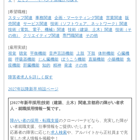
[希望職種]
スタッフ関連
事務関連
企画・マーケティング関連
営業関連
販
売関連
サービス関連
技術（ソフトウェア、ネットワーク）関連
技術（電気、電子、機械）関連
技術（建築、土木）関連
技術（そ
の他）
クリエイティブ関連
専門職関連
その他
[雇用実績]
視覚
聴覚
平衡機能
音声言語機能
上肢
下肢
体幹機能
心臓機
能
呼吸器機能
じん臓機能
ぼうこう機能
直腸機能
小腸機能
免
疫機能
肝臓機能
知的
精神
発達
その他
障害者求人を詳しく探す
2027年以降新卒 特設ページ
[2027年新卒採用]技術（建築、土木）関連,京都府の障がい者求
人・就職採用情報一覧です。
障がい者の採用・転職支援
のクローバーナビなら、充実した障が
い者就職支援、仕事情報をご提供いたします。
応募者の障害に応じた
求人検索
や、アルバイトから正社員まで充
実した求人情報を掲載中！