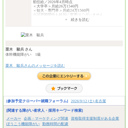
初任給／2026年4月時点
＜大学卒＞月給26万1540円
＜短大・専門卒＞月給24万1560円
※試用期間中も給与に変更はございません
中途：
+ 続きを読む
全職種共通
月給24万円～
※入社時の年齢等によって異なります。
※試用期間中も給与に変更はございません
栗木 駿兵 さん
体幹機能障がい 1級
栗木 駿兵さんのメッセージを読む
[参加予定クローバー就職フォーラム]
2026/9/12 (土) 名古屋
[関連する障がい者求人・採用キーワード検索]
メーカー
企画・マーケティング関連
資格取得支援制度がある企業
ぼうこう機能障がい
勤務時間の配慮