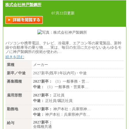
株式会社神戸製鋼所
07月22日更新
パソコンや携帯電話、テレビ、冷蔵庫、エアコン等の家電製品、新幹
線や自動車等の乗り物……実は、毎日の生活に欠かせないあらゆるモ
ノに神戸製鋼所の技術が使われ…
続きを読む
業種
メーカー
新卒／中途
2027新卒(既卒1年以内可)・中途
募集職種
2027新卒：
（1）一般事務・営…
中途：
（1）一般事務・営業事…
雇用形態
2027新卒：
正社員
中途：
正社員/嘱託社員
勤務地
2027新卒：
神戸本社：兵庫県神…
中途：
神戸本社：兵庫県神戸市…
2027新卒：
給与
全職種共通