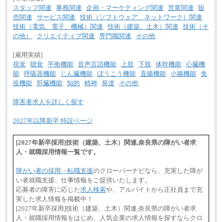
スタッフ関連
事務関連
企画・マーケティング関連
営業関連
販
売関連
サービス関連
技術（ソフトウェア、ネットワーク）関連
技術（電気、電子、機械）関連
技術（建築、土木）関連
技術（そ
の他）
クリエイティブ関連
専門職関連
その他
[雇用実績]
視覚
聴覚
平衡機能
音声言語機能
上肢
下肢
体幹機能
心臓機
能
呼吸器機能
じん臓機能
ぼうこう機能
直腸機能
小腸機能
免
疫機能
肝臓機能
知的
精神
発達
その他
障害者求人を詳しく探す
2027年以降新卒 特設ページ
[2027年新卒採用]技術（建築、土木）関連,奈良県の障がい者求
人・就職採用情報一覧です。
障がい者の採用・転職支援
のクローバーナビなら、充実した障が
い者就職支援、仕事情報をご提供いたします。
応募者の障害に応じた
求人検索
や、アルバイトから正社員まで充
実した求人情報を掲載中！
[2027年新卒採用]技術（建築、土木）関連,奈良県の障がい者求
人・就職採用情報をはじめ、人気企業の求人情報を探すならクロ