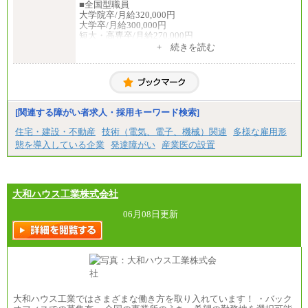
■全国型職員
大学院卒/月給320,000円
大学卒/月給300,000円
短大・高専卒/月給270,000円
+ 続きを読む
■拠点型職員※
大学院卒/月給256,000円～288,000円
大学卒/月給240,000円～270,000円
短大・高専卒/月給216,000円～243,000円
■特定職員※
[関連する障がい者求人・採用キーワード検索]
大学院卒/月給234,000円～263,000円
大学卒/月給219,000円～246,000円
住宅・建設・不動産
技術（電気、電子、機械）関連
多様な雇用形
短大・高専卒/月給197,000円～222,000円
態を導入している企業
発達障がい
産業医の設置
※拠点型職員、特定職員の給与は、生活の拠点が定
まることによるメリットおよび地域ごとの生計費な
どの地域差指数を勘案して拠点ごとに定めていま
す。
大和ハウス工業株式会社
中途：
全職種共通
06月08日更新
月給制
226,600円～390,100円（勤務地域等により異なりま
す）
・ご経験やスキルを考慮し、選考の中で決定いたし
ます。
・試用期間中も同額支給します。
大和ハウス工業ではさまざまな働き方を取り入れています！ ・バック