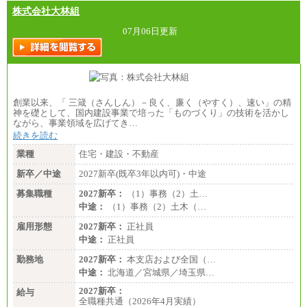
株式会社大林組
07月06日更新
創業以来、「 三箴（さんしん）－良く、廉く（やすく）、速い」の精
神を礎として、国内建設事業で培った「ものづくり」の技術を活かし
ながら、事業領域を広げてき…
続きを読む
業種
住宅・建設・不動産
新卒／中途
2027新卒(既卒3年以内可)・中途
募集職種
2027新卒：
（1）事務（2）土…
中途：
（1）事務（2）土木（…
雇用形態
2027新卒：
正社員
中途：
正社員
勤務地
2027新卒：
本支店および全国（…
中途：
北海道／宮城県／埼玉県…
2027新卒：
給与
全職種共通（2026年4月実績）