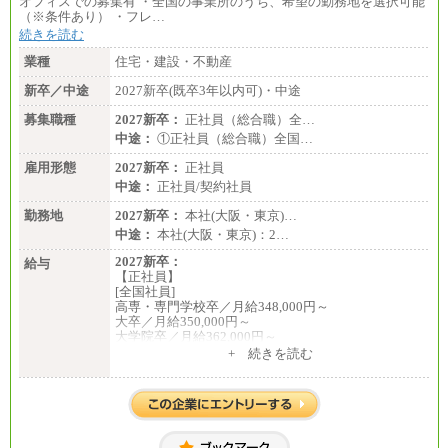
オフィスでの募集有 ・全国の事業所のうち、希望の勤務地を選択可能
（※条件あり） ・フレ…
続きを読む
業種
住宅・建設・不動産
新卒／中途
2027新卒(既卒3年以内可)・中途
募集職種
2027新卒：
正社員（総合職）全…
中途：
①正社員（総合職）全国…
雇用形態
2027新卒：
正社員
中途：
正社員/契約社員
勤務地
2027新卒：
本社(大阪・東京)…
中途：
本社(大阪・東京)：2…
2027新卒：
給与
【正社員】
[全国社員]
高専・専門学校卒／月給348,000円～
大卒／月給350,000円～
大学院卒／月給362,000円～
[地域社員]月給295,000円～
+ 続きを読む
中途：
【正社員】
[全国社員]月給348,000円～
[地域社員]月給295,000円～
※試用期間中も給与に変更はございません
【契約社員】月給200,000円～