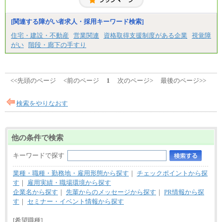
[関連する障がい者求人・採用キーワード検索]
住宅・建設・不動産
営業関連
資格取得支援制度がある企業
視覚障
がい
階段・廊下の手すり
<<先頭のページ
<前のページ
1
次のページ>
最後のページ>>
検索をやりなおす
他の条件で検索
キーワードで探す
業種・職種・勤務地・雇用形態から探す
｜
チェックポイントから探
す
｜
雇用実績・職場環境から探す
企業名から探す
｜
先輩からのメッセージから探す
｜
PR情報から探
す
｜
セミナー・イベント情報から探す
[希望職種]