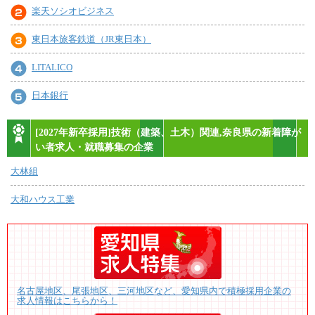
楽天ソシオビジネス
東日本旅客鉄道（JR東日本）
LITALICO
日本銀行
[2027年新卒採用]技術（建築、土木）関連,奈良県の新着障が
い者求人・就職募集の企業
大林組
大和ハウス工業
名古屋地区、尾張地区、三河地区など、愛知県内で積極採用企業の
求人情報はこちらから！