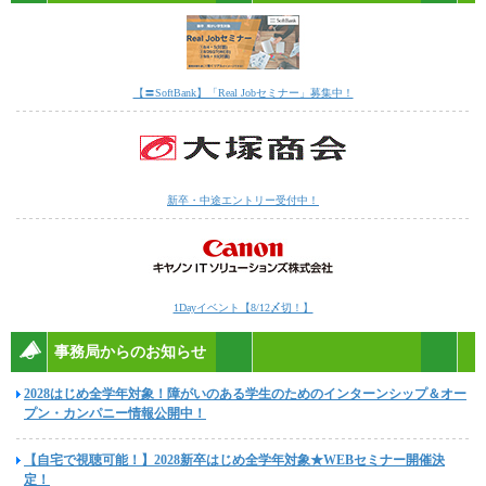
【〓SoftBank】「Real Jobセミナー」募集中！
新卒・中途エントリー受付中！
1Dayイベント【8/12〆切！】
事務局からのお知らせ
2028はじめ全学年対象！障がいのある学生のためのインターンシップ＆オー
プン・カンパニー情報公開中！
【自宅で視聴可能！】2028新卒はじめ全学年対象★WEBセミナー開催決
定！