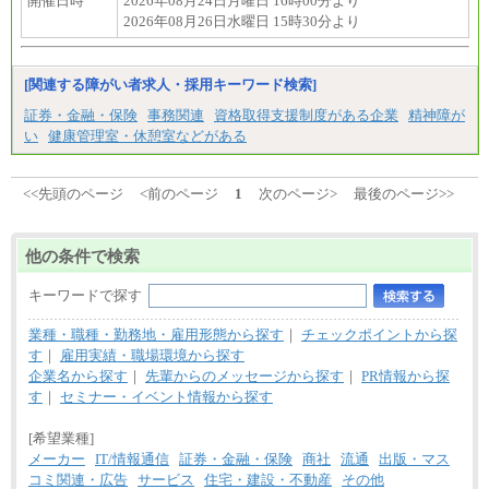
開催日時
2026年08月24日月曜日 16時00分より
2026年08月26日水曜日 15時30分より
[関連する障がい者求人・採用キーワード検索]
証券・金融・保険
事務関連
資格取得支援制度がある企業
精神障が
い
健康管理室・休憩室などがある
<<先頭のページ
<前のページ
1
次のページ>
最後のページ>>
他の条件で検索
キーワードで探す
業種・職種・勤務地・雇用形態から探す
｜
チェックポイントから探
す
｜
雇用実績・職場環境から探す
企業名から探す
｜
先輩からのメッセージから探す
｜
PR情報から探
す
｜
セミナー・イベント情報から探す
[希望業種]
メーカー
IT/情報通信
証券・金融・保険
商社
流通
出版・マス
コミ関連・広告
サービス
住宅・建設・不動産
その他