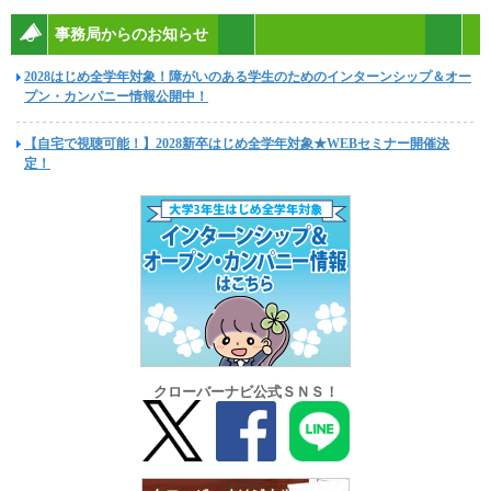
事務局からのお知らせ
2028はじめ全学年対象！障がいのある学生のためのインターンシップ＆オー
プン・カンパニー情報公開中！
【自宅で視聴可能！】2028新卒はじめ全学年対象★WEBセミナー開催決
定！
クローバーナビ公式ＳＮＳ！