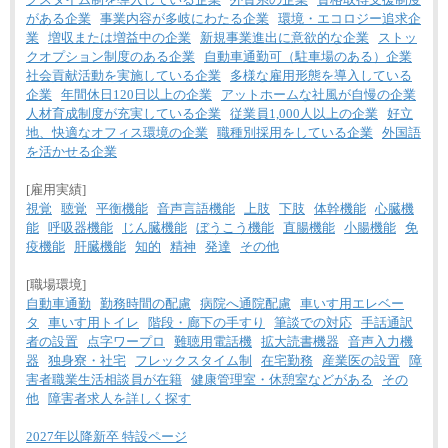
がある企業
事業内容が多岐にわたる企業
環境・エコロジー追求企
業
増収または増益中の企業
新規事業進出に意欲的な企業
ストッ
クオプション制度のある企業
自動車通勤可（駐車場のある）企業
社会貢献活動を実施している企業
多様な雇用形態を導入している
企業
年間休日120日以上の企業
アットホームな社風が自慢の企業
人材育成制度が充実している企業
従業員1,000人以上の企業
好立
地、快適なオフィス環境の企業
職種別採用をしている企業
外国語
を活かせる企業
[雇用実績]
視覚
聴覚
平衡機能
音声言語機能
上肢
下肢
体幹機能
心臓機
能
呼吸器機能
じん臓機能
ぼうこう機能
直腸機能
小腸機能
免
疫機能
肝臓機能
知的
精神
発達
その他
[職場環境]
自動車通勤
勤務時間の配慮
病院へ通院配慮
車いす用エレベー
タ
車いす用トイレ
階段・廊下の手すり
筆談での対応
手話通訳
者の設置
点字ワープロ
難聴用電話機
拡大読書機器
音声入力機
器
独身寮・社宅
フレックスタイム制
在宅勤務
産業医の設置
障
害者職業生活相談員が在籍
健康管理室・休憩室などがある
その
他
障害者求人を詳しく探す
2027年以降新卒 特設ページ