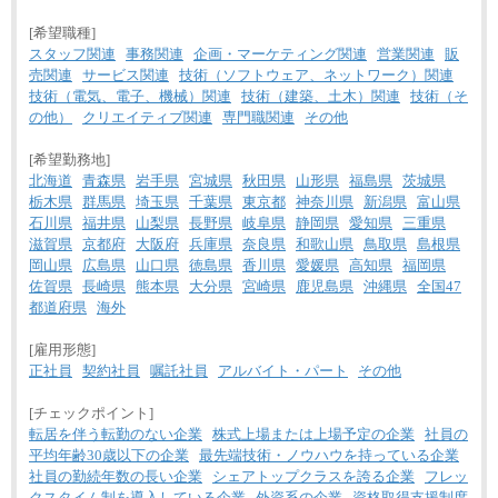
[希望職種]
スタッフ関連
事務関連
企画・マーケティング関連
営業関連
販
売関連
サービス関連
技術（ソフトウェア、ネットワーク）関連
技術（電気、電子、機械）関連
技術（建築、土木）関連
技術（そ
の他）
クリエイティブ関連
専門職関連
その他
[希望勤務地]
北海道
青森県
岩手県
宮城県
秋田県
山形県
福島県
茨城県
栃木県
群馬県
埼玉県
千葉県
東京都
神奈川県
新潟県
富山県
石川県
福井県
山梨県
長野県
岐阜県
静岡県
愛知県
三重県
滋賀県
京都府
大阪府
兵庫県
奈良県
和歌山県
鳥取県
島根県
岡山県
広島県
山口県
徳島県
香川県
愛媛県
高知県
福岡県
佐賀県
長崎県
熊本県
大分県
宮崎県
鹿児島県
沖縄県
全国47
都道府県
海外
[雇用形態]
正社員
契約社員
嘱託社員
アルバイト・パート
その他
[チェックポイント]
転居を伴う転勤のない企業
株式上場または上場予定の企業
社員の
平均年齢30歳以下の企業
最先端技術・ノウハウを持っている企業
社員の勤続年数の長い企業
シェアトップクラスを誇る企業
フレッ
クスタイム制を導入している企業
外資系の企業
資格取得支援制度