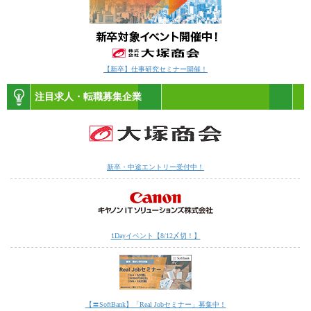
【新卒】仕事研究セミナー開催！
注目求人・転職募集企業
新卒・中途エントリー受付中！
1Dayイベント【8/12〆切！】
【〓SoftBank】「Real Jobセミナー」募集中！