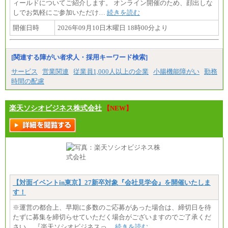
ィールドについてご紹介します。 オンライン開催のため、顔出しな
しでお気軽にご参加いただけ…
続きを読む
開催日時
2026年09月10日木曜日 18時00分より
[関連する障がい者求人・採用キーワード検索]
サービス
営業関連
従業員1,000人以上の企業
小腸機能障がい
勤務
時間の配慮
楽天ソシオビジネス株式会社
【NEW】
【対面イベントin東京】27新卒対象『会社見学会』を開催いたしま
す！
※運営の都合上、早期に多数のご応募があった場合は、締切日を待
たずに募集を締切らせていただく場合がございますのでご了承くだ
さい。 『楽天ソシオビジネスっ…
続きを読む