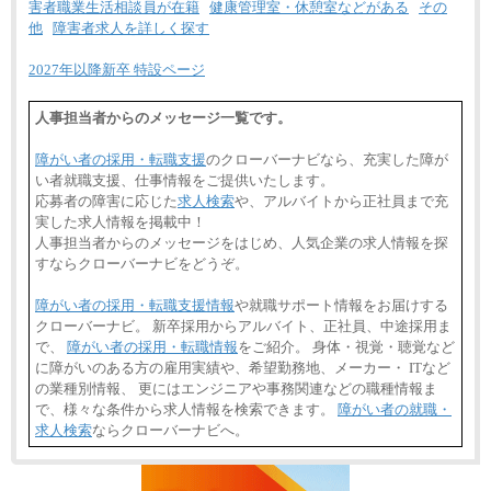
害者職業生活相談員が在籍
健康管理室・休憩室などがある
その
他
障害者求人を詳しく探す
2027年以降新卒 特設ページ
人事担当者からのメッセージ一覧です。
障がい者の採用・転職支援
のクローバーナビなら、充実した障が
い者就職支援、仕事情報をご提供いたします。
応募者の障害に応じた
求人検索
や、アルバイトから正社員まで充
実した求人情報を掲載中！
人事担当者からのメッセージをはじめ、人気企業の求人情報を探
すならクローバーナビをどうぞ。
障がい者の採用・転職支援情報
や就職サポート情報をお届けする
クローバーナビ。 新卒採用からアルバイト、正社員、中途採用ま
で、
障がい者の採用・転職情報
をご紹介。 身体・視覚・聴覚など
に障がいのある方の雇用実績や、希望勤務地、メーカー・ ITなど
の業種別情報、 更にはエンジニアや事務関連などの職種情報ま
で、様々な条件から求人情報を検索できます。
障がい者の就職・
求人検索
ならクローバーナビへ。