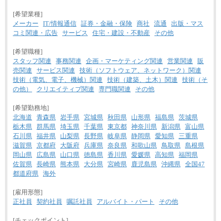
[希望業種]
メーカー
IT/情報通信
証券・金融・保険
商社
流通
出版・マス
コミ関連・広告
サービス
住宅・建設・不動産
その他
[希望職種]
スタッフ関連
事務関連
企画・マーケティング関連
営業関連
販
売関連
サービス関連
技術（ソフトウェア、ネットワーク）関連
技術（電気、電子、機械）関連
技術（建築、土木）関連
技術（そ
の他）
クリエイティブ関連
専門職関連
その他
[希望勤務地]
北海道
青森県
岩手県
宮城県
秋田県
山形県
福島県
茨城県
栃木県
群馬県
埼玉県
千葉県
東京都
神奈川県
新潟県
富山県
石川県
福井県
山梨県
長野県
岐阜県
静岡県
愛知県
三重県
滋賀県
京都府
大阪府
兵庫県
奈良県
和歌山県
鳥取県
島根県
岡山県
広島県
山口県
徳島県
香川県
愛媛県
高知県
福岡県
佐賀県
長崎県
熊本県
大分県
宮崎県
鹿児島県
沖縄県
全国47
都道府県
海外
[雇用形態]
正社員
契約社員
嘱託社員
アルバイト・パート
その他
[チェックポイント]