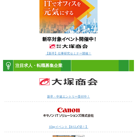
【新卒】仕事研究セミナー開催！
注目求人・転職募集企業
新卒・中途エントリー受付中！
1Dayイベント【8/12〆切！】