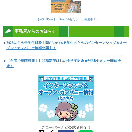
【〓SoftBank】「Real Jobセミナー」募集中！
事務局からのお知らせ
2028はじめ全学年対象！障がいのある学生のためのインターンシップ＆オー
プン・カンパニー情報公開中！
【自宅で視聴可能！】2028新卒はじめ全学年対象★WEBセミナー開催決
定！
クローバーナビ公式ＳＮＳ！