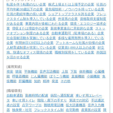
転居を伴う転勤のない企業
株式上場または上場予定の企業
社員の
平均年齢30歳以下の企業
最先端技術・ノウハウを持っている企業
社員の勤続年数の長い企業
シェアトップクラスを誇る企業
フレッ
クスタイム制を導入している企業
外資系の企業
資格取得支援制度
がある企業
事業内容が多岐にわたる企業
環境・エコロジー追求企
業
増収または増益中の企業
新規事業進出に意欲的な企業
ストッ
クオプション制度のある企業
自動車通勤可（駐車場のある）企業
社会貢献活動を実施している企業
多様な雇用形態を導入している
企業
年間休日120日以上の企業
アットホームな社風が自慢の企業
人材育成制度が充実している企業
従業員1,000人以上の企業
好立
地、快適なオフィス環境の企業
職種別採用をしている企業
外国語
を活かせる企業
[雇用実績]
視覚
聴覚
平衡機能
音声言語機能
上肢
下肢
体幹機能
心臓機
能
呼吸器機能
じん臓機能
ぼうこう機能
直腸機能
小腸機能
免
疫機能
肝臓機能
知的
精神
発達
その他
[職場環境]
自動車通勤
勤務時間の配慮
病院へ通院配慮
車いす用エレベー
タ
車いす用トイレ
階段・廊下の手すり
筆談での対応
手話通訳
者の設置
点字ワープロ
難聴用電話機
拡大読書機器
音声入力機
器
独身寮・社宅
フレックスタイム制
在宅勤務
産業医の設置
障