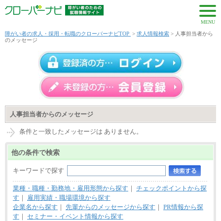
MENU
障がい者の求人・採用・転職のクローバーナビTOP
>
求人情報検索
> 人事担当者から
のメッセージ
人事担当者からのメッセージ
条件と一致したメッセージは ありません。
他の条件で検索
キーワードで探す
業種・職種・勤務地・雇用形態から探す
｜
チェックポイントから探
す
｜
雇用実績・職場環境から探す
企業名から探す
｜
先輩からのメッセージから探す
｜
PR情報から探
す
｜
セミナー・イベント情報から探す