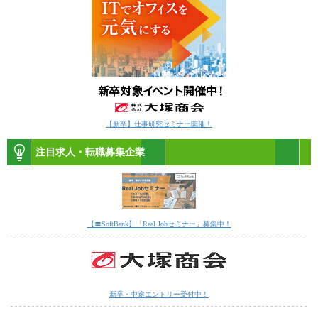
【新卒】仕事研究セミナー開催！
注目求人・転職募集企業
【〓SoftBank】「Real Jobセミナー」募集中！
新卒・中途エントリー受付中！