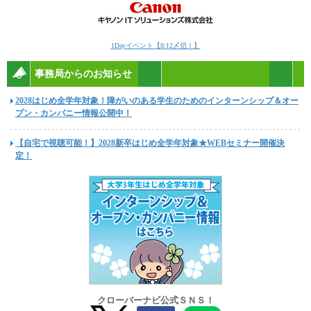
1Dayイベント【8/12〆切！】
事務局からのお知らせ
2028はじめ全学年対象！障がいのある学生のためのインターンシップ＆オー
プン・カンパニー情報公開中！
【自宅で視聴可能！】2028新卒はじめ全学年対象★WEBセミナー開催決
定！
クローバーナビ公式ＳＮＳ！