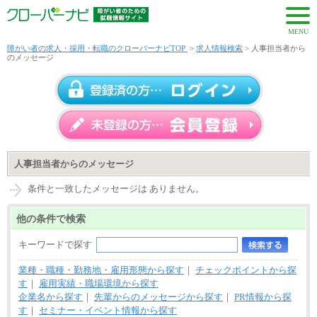
MENU
障がい者の求人・採用・転職のクローバーナビTOP
>
求人情報検索
> 人事担当者から
のメッセージ
人事担当者からのメッセージ
条件と一致したメッセージは ありません。
他の条件で検索
キーワードで探す
業種・職種・勤務地・雇用形態から探す
｜
チェックポイントから探
す
｜
雇用実績・職場環境から探す
企業名から探す
｜
先輩からのメッセージから探す
｜
PR情報から探
す
｜
セミナー・イベント情報から探す