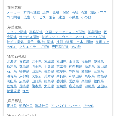
[希望業種]
メーカー
IT/情報通信
証券・金融・保険
商社
流通
出版・マス
コミ関連・広告
サービス
住宅・建設・不動産
その他
[希望職種]
スタッフ関連
事務関連
企画・マーケティング関連
営業関連
販
売関連
サービス関連
技術（ソフトウェア、ネットワーク）関連
技術（電気、電子、機械）関連
技術（建築、土木）関連
技術（そ
の他）
クリエイティブ関連
専門職関連
その他
[希望勤務地]
北海道
青森県
岩手県
宮城県
秋田県
山形県
福島県
茨城県
栃木県
群馬県
埼玉県
千葉県
東京都
神奈川県
新潟県
富山県
石川県
福井県
山梨県
長野県
岐阜県
静岡県
愛知県
三重県
滋賀県
京都府
大阪府
兵庫県
奈良県
和歌山県
鳥取県
島根県
岡山県
広島県
山口県
徳島県
香川県
愛媛県
高知県
福岡県
佐賀県
長崎県
熊本県
大分県
宮崎県
鹿児島県
沖縄県
全国47
都道府県
海外
[雇用形態]
正社員
契約社員
嘱託社員
アルバイト・パート
その他
[チェックポイント]