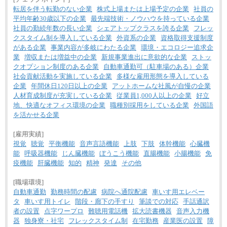
転居を伴う転勤のない企業
株式上場または上場予定の企業
社員の
平均年齢30歳以下の企業
最先端技術・ノウハウを持っている企業
社員の勤続年数の長い企業
シェアトップクラスを誇る企業
フレッ
クスタイム制を導入している企業
外資系の企業
資格取得支援制度
がある企業
事業内容が多岐にわたる企業
環境・エコロジー追求企
業
増収または増益中の企業
新規事業進出に意欲的な企業
ストッ
クオプション制度のある企業
自動車通勤可（駐車場のある）企業
社会貢献活動を実施している企業
多様な雇用形態を導入している
企業
年間休日120日以上の企業
アットホームな社風が自慢の企業
人材育成制度が充実している企業
従業員1,000人以上の企業
好立
地、快適なオフィス環境の企業
職種別採用をしている企業
外国語
を活かせる企業
[雇用実績]
視覚
聴覚
平衡機能
音声言語機能
上肢
下肢
体幹機能
心臓機
能
呼吸器機能
じん臓機能
ぼうこう機能
直腸機能
小腸機能
免
疫機能
肝臓機能
知的
精神
発達
その他
[職場環境]
自動車通勤
勤務時間の配慮
病院へ通院配慮
車いす用エレベー
タ
車いす用トイレ
階段・廊下の手すり
筆談での対応
手話通訳
者の設置
点字ワープロ
難聴用電話機
拡大読書機器
音声入力機
器
独身寮・社宅
フレックスタイム制
在宅勤務
産業医の設置
障