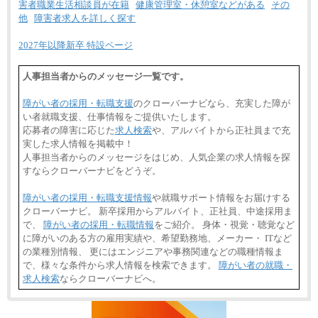
害者職業生活相談員が在籍
健康管理室・休憩室などがある
その
他
障害者求人を詳しく探す
2027年以降新卒 特設ページ
人事担当者からのメッセージ一覧です。
障がい者の採用・転職支援
のクローバーナビなら、充実した障が
い者就職支援、仕事情報をご提供いたします。
応募者の障害に応じた
求人検索
や、アルバイトから正社員まで充
実した求人情報を掲載中！
人事担当者からのメッセージをはじめ、人気企業の求人情報を探
すならクローバーナビをどうぞ。
障がい者の採用・転職支援情報
や就職サポート情報をお届けする
クローバーナビ。 新卒採用からアルバイト、正社員、中途採用ま
で、
障がい者の採用・転職情報
をご紹介。 身体・視覚・聴覚など
に障がいのある方の雇用実績や、希望勤務地、メーカー・ ITなど
の業種別情報、 更にはエンジニアや事務関連などの職種情報ま
で、様々な条件から求人情報を検索できます。
障がい者の就職・
求人検索
ならクローバーナビへ。