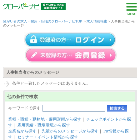
MENU
障がい者の求人・採用・転職のクローバーナビTOP
>
求人情報検索
> 人事担当者から
のメッセージ
人事担当者からのメッセージ
条件と一致したメッセージは ありません。
他の条件で検索
キーワードで探す
業種・職種・勤務地・雇用形態から探す
｜
チェックポイントから探
す
｜
雇用実績・職場環境から探す
企業名から探す
｜
先輩からのメッセージから探す
｜
PR情報から探
す
｜
セミナー・イベント情報から探す