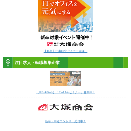
【新卒】仕事研究セミナー開催！
注目求人・転職募集企業
【〓SoftBank】「Real Jobセミナー」募集中！
新卒・中途エントリー受付中！