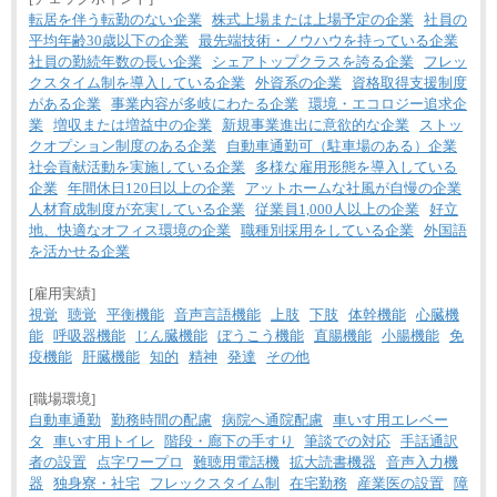
転居を伴う転勤のない企業
株式上場または上場予定の企業
社員の
平均年齢30歳以下の企業
最先端技術・ノウハウを持っている企業
社員の勤続年数の長い企業
シェアトップクラスを誇る企業
フレッ
クスタイム制を導入している企業
外資系の企業
資格取得支援制度
がある企業
事業内容が多岐にわたる企業
環境・エコロジー追求企
業
増収または増益中の企業
新規事業進出に意欲的な企業
ストッ
クオプション制度のある企業
自動車通勤可（駐車場のある）企業
社会貢献活動を実施している企業
多様な雇用形態を導入している
企業
年間休日120日以上の企業
アットホームな社風が自慢の企業
人材育成制度が充実している企業
従業員1,000人以上の企業
好立
地、快適なオフィス環境の企業
職種別採用をしている企業
外国語
を活かせる企業
[雇用実績]
視覚
聴覚
平衡機能
音声言語機能
上肢
下肢
体幹機能
心臓機
能
呼吸器機能
じん臓機能
ぼうこう機能
直腸機能
小腸機能
免
疫機能
肝臓機能
知的
精神
発達
その他
[職場環境]
自動車通勤
勤務時間の配慮
病院へ通院配慮
車いす用エレベー
タ
車いす用トイレ
階段・廊下の手すり
筆談での対応
手話通訳
者の設置
点字ワープロ
難聴用電話機
拡大読書機器
音声入力機
器
独身寮・社宅
フレックスタイム制
在宅勤務
産業医の設置
障