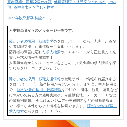
害者職業生活相談員が在籍
健康管理室・休憩室などがある
その
他
障害者求人を詳しく探す
2027年以降新卒 特設ページ
人事担当者からのメッセージ一覧です。
障がい者の採用・転職支援
のクローバーナビなら、充実した障が
い者就職支援、仕事情報をご提供いたします。
応募者の障害に応じた
求人検索
や、アルバイトから正社員まで充
実した求人情報を掲載中！
人事担当者からのメッセージをはじめ、人気企業の求人情報を探
すならクローバーナビをどうぞ。
障がい者の採用・転職支援情報
や就職サポート情報をお届けする
クローバーナビ。 新卒採用からアルバイト、正社員、中途採用ま
で、
障がい者の採用・転職情報
をご紹介。 身体・視覚・聴覚など
に障がいのある方の雇用実績や、希望勤務地、メーカー・ ITなど
の業種別情報、 更にはエンジニアや事務関連などの職種情報ま
で、様々な条件から求人情報を検索できます。
障がい者の就職・
求人検索
ならクローバーナビへ。