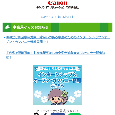
1Dayイベント【8/12〆切！】
事務局からのお知らせ
2028はじめ全学年対象！障がいのある学生のためのインターンシップ＆オー
プン・カンパニー情報公開中！
【自宅で視聴可能！】2028新卒はじめ全学年対象★WEBセミナー開催決
定！
クローバーナビ公式ＳＮＳ！