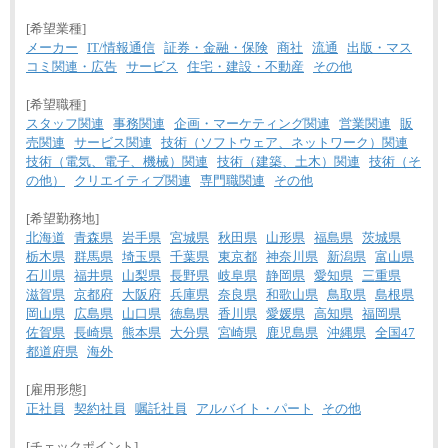
[希望業種]
メーカー
IT/情報通信
証券・金融・保険
商社
流通
出版・マス
コミ関連・広告
サービス
住宅・建設・不動産
その他
[希望職種]
スタッフ関連
事務関連
企画・マーケティング関連
営業関連
販
売関連
サービス関連
技術（ソフトウェア、ネットワーク）関連
技術（電気、電子、機械）関連
技術（建築、土木）関連
技術（そ
の他）
クリエイティブ関連
専門職関連
その他
[希望勤務地]
北海道
青森県
岩手県
宮城県
秋田県
山形県
福島県
茨城県
栃木県
群馬県
埼玉県
千葉県
東京都
神奈川県
新潟県
富山県
石川県
福井県
山梨県
長野県
岐阜県
静岡県
愛知県
三重県
滋賀県
京都府
大阪府
兵庫県
奈良県
和歌山県
鳥取県
島根県
岡山県
広島県
山口県
徳島県
香川県
愛媛県
高知県
福岡県
佐賀県
長崎県
熊本県
大分県
宮崎県
鹿児島県
沖縄県
全国47
都道府県
海外
[雇用形態]
正社員
契約社員
嘱託社員
アルバイト・パート
その他
[チェックポイント]