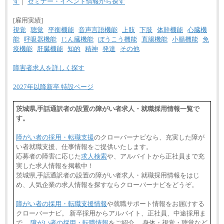
す
｜
セミナー・イベント情報から探す
[雇用実績]
視覚
聴覚
平衡機能
音声言語機能
上肢
下肢
体幹機能
心臓機
能
呼吸器機能
じん臓機能
ぼうこう機能
直腸機能
小腸機能
免
疫機能
肝臓機能
知的
精神
発達
その他
障害者求人を詳しく探す
2027年以降新卒 特設ページ
茨城県,手話通訳者の設置の障がい者求人・就職採用情報一覧で
す。
障がい者の採用・転職支援
のクローバーナビなら、充実した障が
い者就職支援、仕事情報をご提供いたします。
応募者の障害に応じた
求人検索
や、アルバイトから正社員まで充
実した求人情報を掲載中！
茨城県,手話通訳者の設置の障がい者求人・就職採用情報をはじ
め、人気企業の求人情報を探すならクローバーナビをどうぞ。
障がい者の採用・転職支援情報
や就職サポート情報をお届けする
クローバーナビ。 新卒採用からアルバイト、正社員、中途採用ま
で、
障がい者の採用・転職情報
をご紹介。 身体・視覚・聴覚など