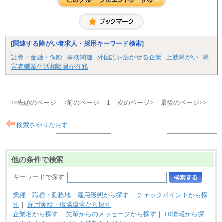
[関連する障がい者求人・採用キーワード検索]
証券・金融・保険
事務関連
外国語を活かせる企業
上肢障がい
障
害者職業生活相談員が在籍
<<先頭のページ
<前のページ
1
次のページ>
最後のページ>>
検索をやりなおす
他の条件で検索
キーワードで探す
業種・職種・勤務地・雇用形態から探す
｜
チェックポイントから探
す
｜
雇用実績・職場環境から探す
企業名から探す
｜
先輩からのメッセージから探す
｜
PR情報から探