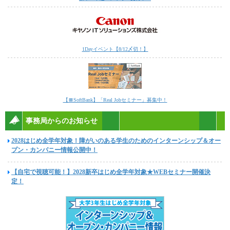
1Dayイベント【8/12〆切！】
【〓SoftBank】「Real Jobセミナー」募集中！
事務局からのお知らせ
2028はじめ全学年対象！障がいのある学生のためのインターンシップ＆オー
プン・カンパニー情報公開中！
【自宅で視聴可能！】2028新卒はじめ全学年対象★WEBセミナー開催決
定！