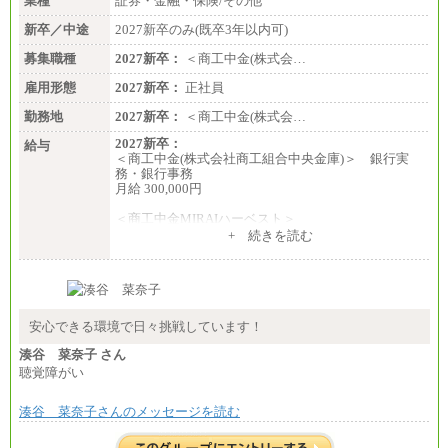
業種
証券・金融・保険/その他
新卒／中途
2027新卒のみ(既卒3年以内可)
募集職種
2027新卒：
＜商工中金(株式会…
雇用形態
2027新卒：
正社員
勤務地
2027新卒：
＜商工中金(株式会…
2027新卒：
給与
＜商工中金(株式会社商工組合中央金庫)＞ 銀行実
務・銀行事務
月給 300,000円
＜商工中金MIRAIハーベスト＞
月給 230,000円
+ 続きを読む
※試用期間中も給与に変更はございません
安心できる環境で日々挑戦しています！
湊谷 菜奈子 さん
聴覚障がい
湊谷 菜奈子さんのメッセージを読む