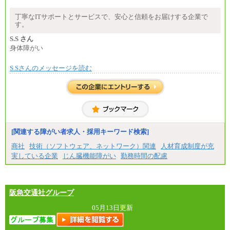
大・高専・専門卒 月給225,000円
※試用期間中も給与に変更はございません
丁寧なITサポートとサービスで、安心と信頼をお届けする企業で
中途：
す。
月給：250,000円～400,000円
想定年収：4,000,000円～6,000,000円
S.S さん
※試用期間中も給与に変更はございません。
身体障がい
S.Sさんのメッセージを読む
[関連する障がい者求人・採用キーワード検索]
商社
技術（ソフトウェア、ネットワーク）関連
人材育成制度が充
実している企業
じん臓機能障がい
勤務時間の配慮
阪急交通社グループ
05月13日更新