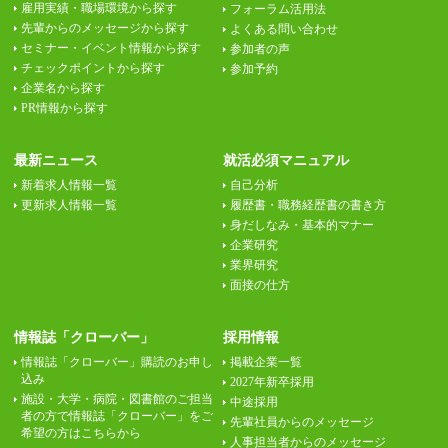
雇用実績・職場環境から探す
フォーラム活用法
先輩からのメッセージから探す
よくある問い合わせ
セミナー・イベント情報から探す
参加者の声
チェックポイントから探す
参加予約
企業名から探す
PR情報から探す
最新ニュース
就活必須マニュアル
新着求人情報一覧
自己分析
更新求人情報一覧
履歴書・職務経歴書の書き方
身だしなみ・基本的マナー
企業研究
業界研究
面接の仕方
情報誌「クローバー」
採用情報
情報誌「クローバー」購読のお申し
掲載企業一覧
込み
2027年新卒採用
施設・大学・病院・図書館のご担当
中途採用
者の方で情報誌「クローバー」をご
先輩社員からのメッセージ
希望の方はこちらから
人事担当者からのメッセージ