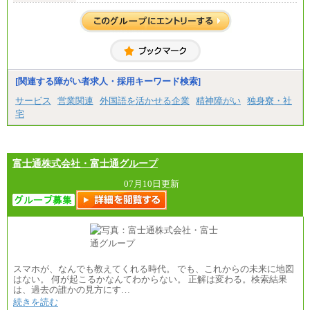
(※3)、239,000円(※4)、237,000円（※5）
・専門・短大卒
月給229,500円(※1)、226,500円(※2)、221,500円
(※3)、218,500円(※4)、216,500円（※5）
※1…東京都、埼玉県、千葉県、神奈川県
※2…大阪府、京都府、兵庫県、滋賀県
[関連する障がい者求人・採用キーワード検索]
※3…愛知県、静岡県
※4…北海道、宮城県、栃木県、群馬県、長野県、新
サービス
営業関連
外国語を活かせる企業
精神障がい
独身寮・社
潟県、富山県、石川県、岡山県、広島県、山口県、
宅
香川県、福岡県
※5…青森県、鳥取県、島根県、愛媛県、高知県、大
分県、長崎県、熊本県、宮崎県、鹿児島県、沖縄
県、福島県、山形県
・月給には一律地域手当を含んだ金額を表示
富士通株式会社・富士通グループ
（一律地域手当：※1…36,000円、※2…33,000円、
※3…28,000円、※4…25,000円、※5…23,000円）
07月10日更新
・試用期間中も給与変更なし
●基幹職（地域限定社員）
・大学・院卒／月給185,000 円～219,000 円 ※勤務地
により異なる。
〈東京・神奈川〉219,000 円
〈大阪・兵庫〉209,000 円
スマホが、なんでも教えてくれる時代。 でも、これからの未来に地図
〈愛知〉194,500 円 〈福岡〉1
はない。 何が起こるかなんてわからない。 正解は変わる。検索結果
85,000 円
は、過去の誰かの見方にす…
続きを読む
・専門・短大卒／月給185,000 円～210,000 円 ※勤務