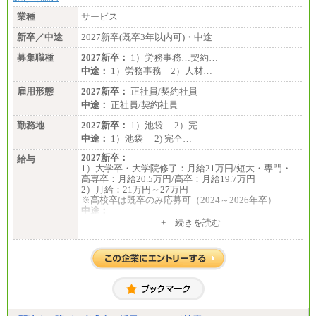
業種
サービス
新卒／中途
2027新卒(既卒3年以内可)・中途
募集職種
2027新卒：
1）労務事務…契約…
中途：
1）労務事務 2）人材…
雇用形態
2027新卒：
正社員/契約社員
中途：
正社員/契約社員
勤務地
2027新卒：
1）池袋 2）完…
中途：
1）池袋 2) 完全…
2027新卒：
給与
1）大学卒・大学院修了：月給21万円/短大・専門・
高専卒：月給20.5万円/高卒：月給19.7万円
2）月給：21万円～27万円
※高校卒は既卒のみ応募可（2024～2026年卒）
中途：
1）月給：21万円～25万円
+ 続きを読む
2）月給：21万円～27万円