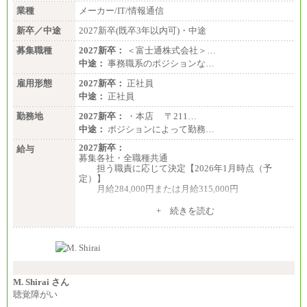
地により異なる。
業種
メーカー/IT/情報通信
〈東京・神奈川〉210,000 円
〈大阪・兵庫〉200,000 円
新卒／中途
2027新卒(既卒3年以内可)・中途
〈愛知〉194,500 円 〈福
岡〉185,000円
募集職種
2027新卒：
＜富士通株式会社＞…
中途：
事務職系のポジションな…
※基本給のみ（地域手当なし）
※試用期間中も給与変更なし
雇用形態
2027新卒：
正社員
中途：
中途：
正社員
【阪急交通社】
◆正社員/総合職
勤務地
2027新卒：
・本店 〒211…
月給250,000円～(※1)、247,000円～(※2)、242,000円
中途：
ポジションによって勤務…
～(※3)、239,000円～(※4)、237,000円～（※5）
・月給は一律地域手当を含んだ金額を表示
2027新卒：
給与
（※1…36,000円、※2…33,000円、※3…28,000円、
募集各社・全職種共通
※4…25,000円、※5…23,000円）
担う職責に応じて決定【2026年1月時点（予
・試用期間中も給与変更なし
定）】
月給284,000円または月給315,000円
◆正社員/基幹職
〈東京・神奈川〉月給219,000 円～ 〈大阪・兵庫〉
※入社後早期から、自律的な業務遂行が求めら
+ 続きを読む
月給209,000 円～
れる職務を担う方については、月額給与315,000円で
〈愛知〉月給194,500 円～ 〈福岡〉月給185,000 円～
す。
・一律地域手当なし
なお、高度なスキルや専門性を持ち、より高
・試用期間中も給与変更なし
い職責を担う方については、さらに高い金額を個別
に設定します。
◆契約社員
※習熟度を上げるための育成が一定期間必要で
月給187,500円～(※1)、184,000円～(※2)、180,500円
上司の指示に基づき職務を遂行する方については、
M. Shirai さん
～(※3)、170,500～(※4)、168,000円～（※5）
月額給与284,000円となります。
聴覚障がい
※個別に設定する給与については、選考の過程
※1…東京都、埼玉県、千葉県、神奈川県