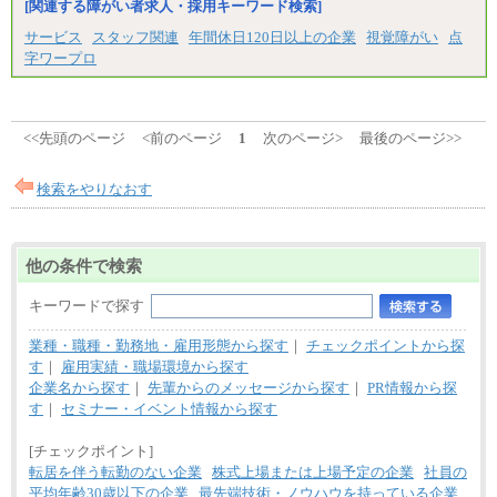
[関連する障がい者求人・採用キーワード検索]
サービス
スタッフ関連
年間休日120日以上の企業
視覚障がい
点
字ワープロ
<<先頭のページ
<前のページ
1
次のページ>
最後のページ>>
検索をやりなおす
他の条件で検索
キーワードで探す
業種・職種・勤務地・雇用形態から探す
｜
チェックポイントから探
す
｜
雇用実績・職場環境から探す
企業名から探す
｜
先輩からのメッセージから探す
｜
PR情報から探
す
｜
セミナー・イベント情報から探す
[チェックポイント]
転居を伴う転勤のない企業
株式上場または上場予定の企業
社員の
平均年齢30歳以下の企業
最先端技術・ノウハウを持っている企業