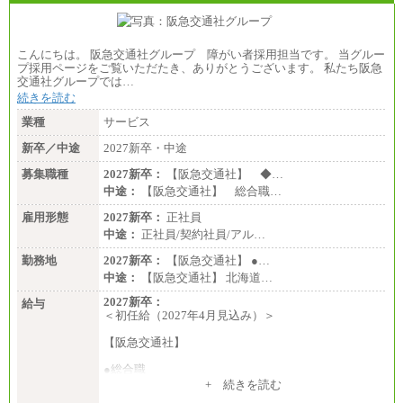
こんにちは。 阪急交通社グループ 障がい者採用担当です。 当グルー
プ採用ページをご覧いただたき、ありがとうございます。 私たち阪急
交通社グループでは…
続きを読む
業種
サービス
新卒／中途
2027新卒・中途
募集職種
2027新卒：
【阪急交通社】 ◆…
中途：
【阪急交通社】 総合職…
雇用形態
2027新卒：
正社員
中途：
正社員/契約社員/アル…
勤務地
2027新卒：
【阪急交通社】 ●…
中途：
【阪急交通社】 北海道…
2027新卒：
給与
＜初任給（2027年4月見込み）＞
【阪急交通社】
●総合職
・大学・院卒
+ 続きを読む
月給250,000円(※1)、247,000円(※2)、242,000円