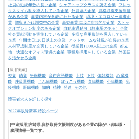
社員の勤続年数の長い企業
シェアトップクラスを誇る企業
フレッ
クスタイム制を導入している企業
外資系の企業
資格取得支援制度
がある企業
事業内容が多岐にわたる企業
環境・エコロジー追求企
業
増収または増益中の企業
新規事業進出に意欲的な企業
ストッ
クオプション制度のある企業
自動車通勤可（駐車場のある）企業
社会貢献活動を実施している企業
多様な雇用形態を導入している
企業
年間休日120日以上の企業
アットホームな社風が自慢の企業
人材育成制度が充実している企業
従業員1,000人以上の企業
好立
地、快適なオフィス環境の企業
職種別採用をしている企業
外国語
を活かせる企業
[雇用実績]
視覚
聴覚
平衡機能
音声言語機能
上肢
下肢
体幹機能
心臓機
能
呼吸器機能
じん臓機能
ぼうこう機能
直腸機能
小腸機能
免
疫機能
肝臓機能
知的
精神
発達
その他
障害者求人を詳しく探す
2027年以降新卒 特設ページ
[中途採用]宮崎県,資格取得支援制度がある企業の障がい者転職・
雇用情報一覧です。