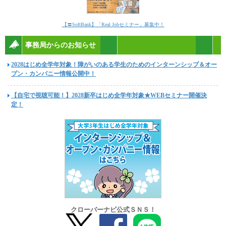
【〓SoftBank】「Real Jobセミナー」募集中！
事務局からのお知らせ
2028はじめ全学年対象！障がいのある学生のためのインターンシップ＆オー
プン・カンパニー情報公開中！
【自宅で視聴可能！】2028新卒はじめ全学年対象★WEBセミナー開催決
定！
クローバーナビ公式ＳＮＳ！