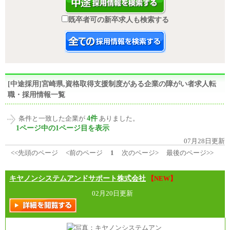
既卒者可の新卒求人も検索する
[中途採用]宮崎県,資格取得支援制度がある企業の障がい者求人転
職・採用情報一覧
4件
条件と一致した企業が
ありました。
1ページ中の1ページ目を表示
07月28日更新
<<先頭のページ
<前のページ
1
次のページ>
最後のページ>>
キヤノンシステムアンドサポート株式会社
【NEW】
02月20日更新