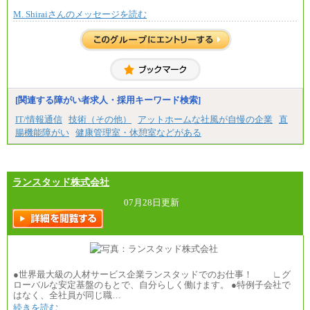
で決定していきます。
※2…大阪府、京都府、兵庫県、滋賀県
M. Shiraiさんのメッセージを読む
※上記に加え、所定労働時間外に勤務をした場
※3…愛知県、静岡県
合には、時間外勤務手当を支給します。
※4…北海道、宮城県、栃木県、群馬県、長野県、新
※試用期間中も給与に変更はございません。
潟県、富山県、石川県、岡山県、広島県、山口県、
香川県、福岡県
中途：
※5…青森県、鳥取県、島根県、愛媛県、高知県、大
＜募集各社・全職種共通＞
分県、長崎県、熊本県、宮崎県、鹿児島県、沖縄
月給21万円以上～
県、福島県、山形県
※試用期間中の給与に変更はありません。
[関連する障がい者求人・採用キーワード検索]
◆パート・アルバイト
※経験・能力を考慮し、当社規定により決定いたし
時給制：最低時給額 1,050円～ ※勤務地により異な
IT/情報通信
技術（その他）
アットホームな社風が自慢の企業
直
ます。
る。
腸機能障がい
健康管理室・休憩室などがある
【エアサーブ】
月給223,000円～
・試用期間中も給与変更なし
ランスタッド株式会社
07月28日更新
●世界最大級の人材サービス企業ランスタッドでのお仕事！ ∟グ
ローバルな安定基盤のもとで、自分らしく働けます。 ●特例子会社で
はなく、全社員が同じ職…
続きを読む