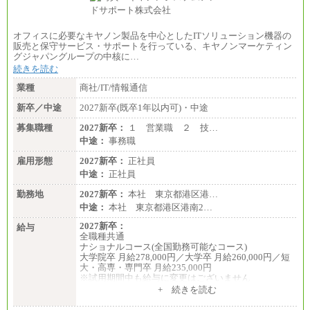
オフィスに必要なキヤノン製品を中心としたITソリューション機器の
販売と保守サービス・サポートを行っている、キヤノンマーケティン
グジャパングループの中核に…
続きを読む
業種
商社/IT/情報通信
新卒／中途
2027新卒(既卒1年以内可)・中途
募集職種
2027新卒：
１ 営業職 ２ 技…
中途：
事務職
雇用形態
2027新卒：
正社員
中途：
正社員
勤務地
2027新卒：
本社 東京都港区港…
中途：
本社 東京都港区港南2…
2027新卒：
給与
全職種共通
ナショナルコース(全国勤務可能なコース)
大学院卒 月給278,000円／大学卒 月給260,000円／短
大・高専・専門卒 月給235,000円
※試用期間中も給与に変更はございません
+ 続きを読む
エリアコース(一定地域であれば移動可能なコース)
大学院卒 月給264,000円／大学卒 月給250,000円／短