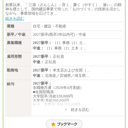
創業以来、「 三箴（さんしん）－良く、廉く（やすく）、速い」の精
神を礎として、国内建設事業で培った「ものづくり」の技術を活かし
ながら、事業領域を広げてき…
続きを読む
業種
住宅・建設・不動産
新卒／中途
2027新卒(既卒3年以内可)・中途
募集職種
2027新卒：
（1）事務（2）土…
中途：
（1）事務（2）土木（…
雇用形態
2027新卒：
正社員
中途：
正社員
勤務地
2027新卒：
本支店および全国（…
中途：
北海道／宮城県／埼玉県…
2027新卒：
給与
全職種共通（2026年4月実績）
■全国型職員
大学院卒/月給320,000円
大学卒/月給300,000円
短大・高専卒/月給270,000円
+ 続きを読む
■拠点型職員※
大学院卒/月給256,000円～288,000円
大学卒/月給240,000円～270,000円
短大・高専卒/月給216,000円～243,000円