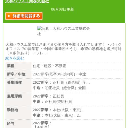
大和ハウス工業株式会社
06月08日更新
大和ハウス工業ではさまざまな働き方を取り入れています！ ・バック
オフィスでの募集有 ・全国の事業所のうち、希望の勤務地を選択可能
（※条件あり） ・フレ…
続きを読む
業種
住宅・建設・不動産
新卒／中途
2027新卒(既卒3年以内可)・中途
募集職種
2027新卒：
正社員（総合職）全…
中途：
①正社員（総合職）全国…
雇用形態
2027新卒：
正社員
中途：
正社員/契約社員
勤務地
2027新卒：
本社(大阪・東京)…
中途：
本社(大阪・東京)：2…
2027新卒：
給与
【正社員】