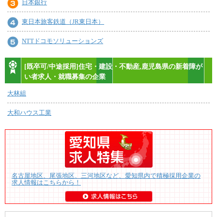
日本銀行
東日本旅客鉄道（JR東日本）
NTTドコモソリューションズ
[既卒可/中途採用]住宅・建設・不動産,鹿児島県の新着障が
い者求人・就職募集の企業
大林組
大和ハウス工業
名古屋地区、尾張地区、三河地区など、愛知県内で積極採用企業の
求人情報はこちらから！