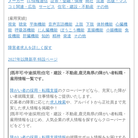
メーカー
IT/情報通信
証券・金融・保険
商社
流通
出版・マス
コミ関連・広告
サービス
住宅・建設・不動産
その他
[雇用実績]
視覚
聴覚
平衡機能
音声言語機能
上肢
下肢
体幹機能
心臓機
能
呼吸器機能
じん臓機能
ぼうこう機能
直腸機能
小腸機能
免
疫機能
肝臓機能
知的
精神
発達
その他
障害者求人を詳しく探す
2027年以降新卒 特設ページ
[既卒可/中途採用]住宅・建設・不動産,鹿児島県の障がい者転職・
雇用情報一覧です。
障がい者の採用・転職支援
のクローバーナビなら、充実した障が
い者就職支援、仕事情報をご提供いたします。
応募者の障害に応じた
求人検索
や、アルバイトから正社員まで充
実した求人情報を掲載中！
[既卒可/中途採用]住宅・建設・不動産,鹿児島県の障がい者転職・
雇用情報をはじめ、人気企業の求人情報を探すならクローバーナ
ビをどうぞ。
障がい者の採用・転職支援情報
や就職サポート情報をお届けする