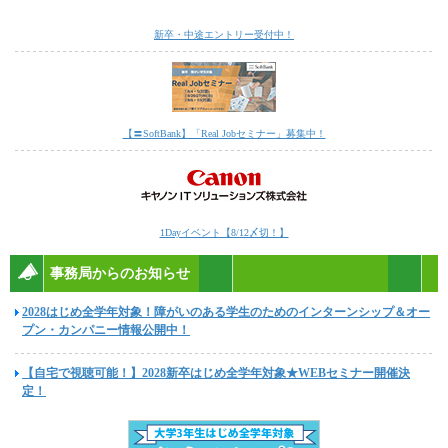
新卒・中途エントリー受付中！
【〓SoftBank】「Real Jobセミナー」募集中！
1Dayイベント【8/12〆切！】
事務局からのお知らせ
2028はじめ全学年対象！障がいのある学生のためのインターンシップ＆オー
プン・カンパニー情報公開中！
【自宅で視聴可能！】2028新卒はじめ全学年対象★WEBセミナー開催決
定！