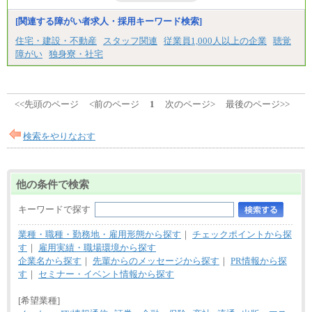
■特定職員※
[関連する障がい者求人・採用キーワード検索]
大学院卒/月給234,000円～263,000円
大学卒/月給219,000円～246,000円
住宅・建設・不動産
スタッフ関連
従業員1,000人以上の企業
聴覚
短大・高専卒/月給197,000円～222,000円
障がい
独身寮・社宅
※拠点型職員、特定職員の給与は、生活の拠点が定
まることによるメリットおよび地域ごとの生計費な
どの地域差指数を勘案して拠点ごとに定めていま
す。
<<先頭のページ
<前のページ
1
次のページ>
最後のページ>>
中途：
全職種共通
月給制
検索をやりなおす
226,600円～390,100円（勤務地域等により異なりま
す）
・ご経験やスキルを考慮し、選考の中で決定いたし
ます。
他の条件で検索
・試用期間中も同額支給します。
キーワードで探す
業種・職種・勤務地・雇用形態から探す
｜
チェックポイントから探
す
｜
雇用実績・職場環境から探す
企業名から探す
｜
先輩からのメッセージから探す
｜
PR情報から探
す
｜
セミナー・イベント情報から探す
[希望業種]