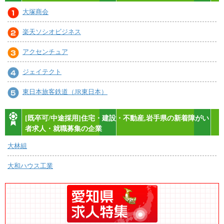
大塚商会
楽天ソシオビジネス
アクセンチュア
ジェイテクト
東日本旅客鉄道（JR東日本）
[既卒可/中途採用]住宅・建設・不動産,岩手県の新着障がい
者求人・就職募集の企業
大林組
大和ハウス工業