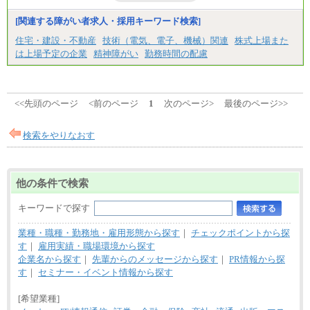
[関連する障がい者求人・採用キーワード検索]
住宅・建設・不動産
技術（電気、電子、機械）関連
株式上場また
は上場予定の企業
精神障がい
勤務時間の配慮
<<先頭のページ
<前のページ
1
次のページ>
最後のページ>>
検索をやりなおす
他の条件で検索
キーワードで探す
業種・職種・勤務地・雇用形態から探す
｜
チェックポイントから探
す
｜
雇用実績・職場環境から探す
企業名から探す
｜
先輩からのメッセージから探す
｜
PR情報から探
す
｜
セミナー・イベント情報から探す
[希望業種]