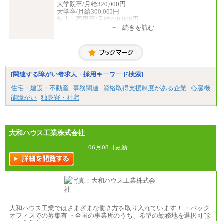
大学院卒/月給320,000円
大学卒/月給300,000円
短大・高専卒/月給270,000円
+ 続きを読む
■拠点型職員※
大学院卒/月給256,000円～288,000円
大学卒/月給240,000円～270,000円
短大・高専卒/月給216,000円～243,000円
■特定職員※
[関連する障がい者求人・採用キーワード検索]
大学院卒/月給234,000円～263,000円
大学卒/月給219,000円～246,000円
住宅・建設・不動産
事務関連
資格取得支援制度がある企業
心臓機
短大・高専卒/月給197,000円～222,000円
能障がい
独身寮・社宅
※拠点型職員、特定職員の給与は、生活の拠点が定
まることによるメリットおよび地域ごとの生計費な
どの地域差指数を勘案して拠点ごとに定めていま
す。
大和ハウス工業株式会社
中途：
全職種共通
06月08日更新
月給制
226,600円～390,100円（勤務地域等により異なりま
す）
・ご経験やスキルを考慮し、選考の中で決定いたし
ます。
・試用期間中も同額支給します。
大和ハウス工業ではさまざまな働き方を取り入れています！ ・バック
オフィスでの募集有 ・全国の事業所のうち、希望の勤務地を選択可能