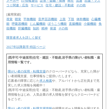
メーカー
IT/情報通信
証券・金融・保険
商社
流通
出版・マス
コミ関連・広告
サービス
住宅・建設・不動産
その他
[雇用実績]
視覚
聴覚
平衡機能
音声言語機能
上肢
下肢
体幹機能
心臓機
能
呼吸器機能
じん臓機能
ぼうこう機能
直腸機能
小腸機能
免
疫機能
肝臓機能
知的
精神
発達
その他
障害者求人を詳しく探す
2027年以降新卒 特設ページ
[既卒可/中途採用]住宅・建設・不動産,岩手県の障がい者転職・雇
用情報一覧です。
障がい者の採用・転職支援
のクローバーナビなら、充実した障が
い者就職支援、仕事情報をご提供いたします。
応募者の障害に応じた
求人検索
や、アルバイトから正社員まで充
実した求人情報を掲載中！
[既卒可/中途採用]住宅・建設・不動産,岩手県の障がい者転職・雇
用情報をはじめ、人気企業の求人情報を探すならクローバーナビ
をどうぞ。
障がい者の採用・転職支援情報
や就職サポート情報をお届けする