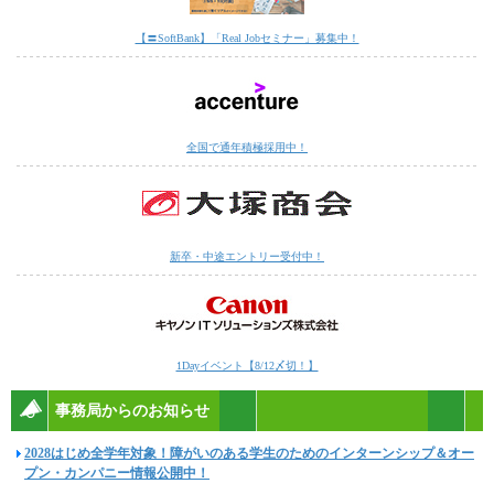
【〓SoftBank】「Real Jobセミナー」募集中！
全国で通年積極採用中！
新卒・中途エントリー受付中！
1Dayイベント【8/12〆切！】
事務局からのお知らせ
2028はじめ全学年対象！障がいのある学生のためのインターンシップ＆オー
プン・カンパニー情報公開中！