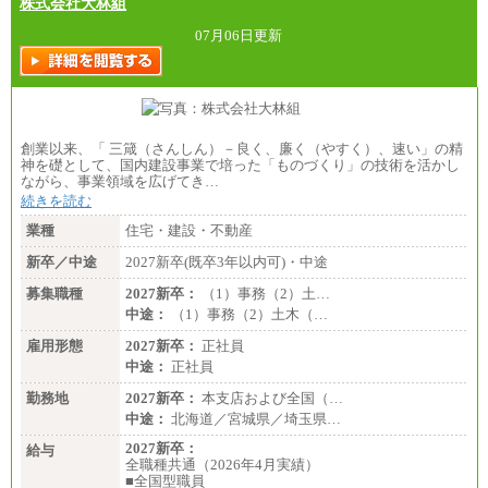
株式会社大林組
07月06日更新
創業以来、「 三箴（さんしん）－良く、廉く（やすく）、速い」の精
神を礎として、国内建設事業で培った「ものづくり」の技術を活かし
ながら、事業領域を広げてき…
続きを読む
業種
住宅・建設・不動産
新卒／中途
2027新卒(既卒3年以内可)・中途
募集職種
2027新卒：
（1）事務（2）土…
中途：
（1）事務（2）土木（…
雇用形態
2027新卒：
正社員
中途：
正社員
勤務地
2027新卒：
本支店および全国（…
中途：
北海道／宮城県／埼玉県…
2027新卒：
給与
全職種共通（2026年4月実績）
■全国型職員