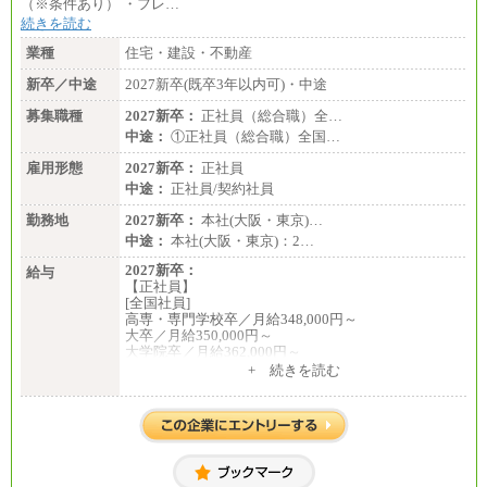
（※条件あり） ・フレ…
続きを読む
業種
住宅・建設・不動産
新卒／中途
2027新卒(既卒3年以内可)・中途
募集職種
2027新卒：
正社員（総合職）全…
中途：
①正社員（総合職）全国…
雇用形態
2027新卒：
正社員
中途：
正社員/契約社員
勤務地
2027新卒：
本社(大阪・東京)…
中途：
本社(大阪・東京)：2…
2027新卒：
給与
【正社員】
[全国社員]
高専・専門学校卒／月給348,000円～
大卒／月給350,000円～
大学院卒／月給362,000円～
[地域社員]月給295,000円～
+ 続きを読む
中途：
【正社員】
[全国社員]月給348,000円～
[地域社員]月給295,000円～
※試用期間中も給与に変更はございません
【契約社員】月給200,000円～