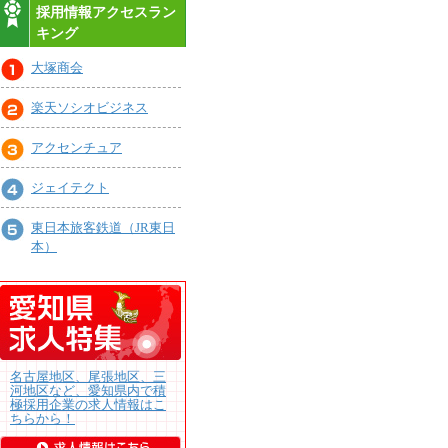
採用情報アクセスラン
キング
大塚商会
楽天ソシオビジネス
アクセンチュア
ジェイテクト
東日本旅客鉄道（JR東日
本）
名古屋地区、尾張地区、三
河地区など、愛知県内で積
極採用企業の求人情報はこ
ちらから！