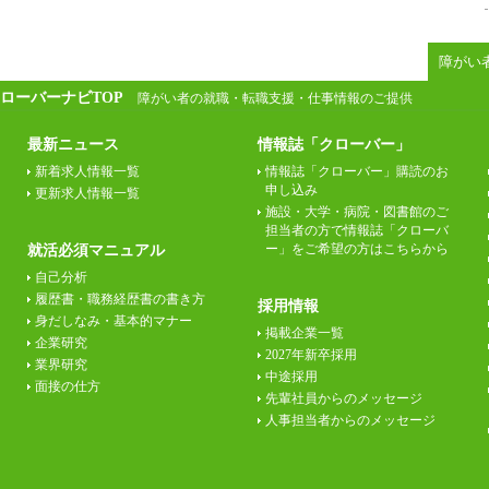
障がい
ローバーナビTOP
障がい者の就職・転職支援・仕事情報のご提供
最新ニュース
情報誌「クローバー」
新着求人情報一覧
情報誌「クローバー」購読のお
申し込み
更新求人情報一覧
施設・大学・病院・図書館のご
担当者の方で情報誌「クローバ
ー」をご希望の方はこちらから
就活必須マニュアル
自己分析
履歴書・職務経歴書の書き方
採用情報
身だしなみ・基本的マナー
掲載企業一覧
企業研究
2027年新卒採用
業界研究
中途採用
面接の仕方
先輩社員からのメッセージ
人事担当者からのメッセージ