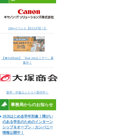
1Dayイベント【8/12〆切！】
【〓SoftBank】「Real Jobセミナー」募
集中！
新卒・中途エントリー受付中！
事務局からのお知らせ
2028はじめ全学年対象！障がい
のある学生のためのインターン
シップ＆オープン・カンパニー
情報公開中！