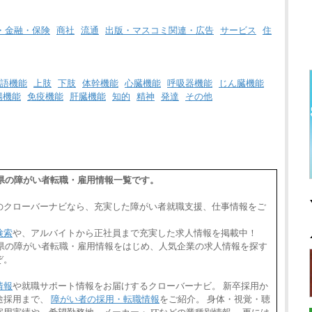
・金融・保険
商社
流通
出版・マスコミ関連・広告
サービス
住
語機能
上肢
下肢
体幹機能
心臓機能
呼吸器機能
じん臓機能
腸機能
免疫機能
肝臓機能
知的
精神
発達
その他
長崎県の障がい者転職・雇用情報一覧です。
のクローバーナビなら、充実した障がい者就職支援、仕事情報をご
検索
や、アルバイトから正社員まで充実した求人情報を掲載中！
長崎県の障がい者転職・雇用情報をはじめ、人気企業の求人情報を探す
ぞ。
情報
や就職サポート情報をお届けするクローバーナビ。 新卒採用か
途採用まで、
障がい者の採用・転職情報
をご紹介。 身体・視覚・聴