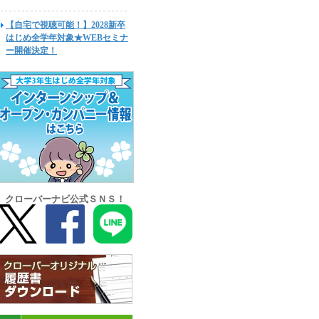
【自宅で視聴可能！】2028新卒
はじめ全学年対象★WEBセミナ
ー開催決定！
クローバーナビ公式ＳＮＳ！