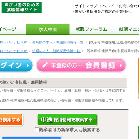
サイトマップ
ヘルプ
お問い合わ
障がい者採用をご検討の企業様へ
ローバーナビTOP
>
長崎県の求人・就職採用情報一覧
>
[既卒可/中途採用]流通,長崎県
ローバーナビTOP
>
流通の求人・就職採用情報一覧
>
[既卒可/中途採用]流通,長崎県の
県の障がい者転職・雇用情報
障がい者転職・雇用情報ならクローバーナビ。雇用・就職・採用・転職・仕事に関する
[既卒可/中途採用]流通,長崎県の障がい者転職・雇用情報情報を掲載しています。
既卒者可の新卒求人も検索する