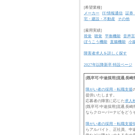
[希望業種]
メーカー
IT/情報通信
証券
宅・建設・不動産
その他
[雇用実績]
視覚
聴覚
平衡機能
音声言
ぼうこう機能
直腸機能
小
障害者求人を詳しく探す
2027年以降新卒 特設ページ
[既卒可/中途採用]流通,
障がい者の採用・転職支援
提供いたします。
応募者の障害に応じた
求人
[既卒可/中途採用]流通,
ならクローバーナビをどう
障がい者の採用・転職支援
らアルバイト、正社員、中