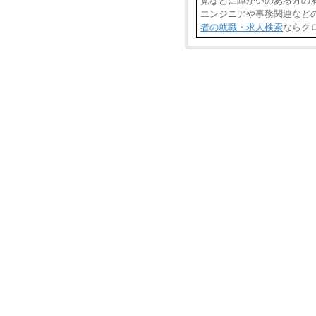
覚などに障がいのある方の雇
エンジニアや事務関連など
者の就職・求人検索
ならク