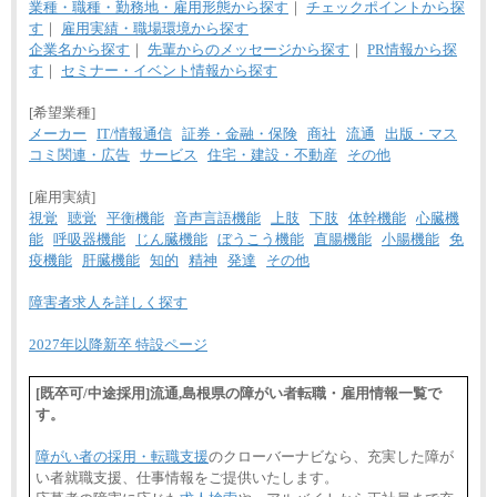
業種・職種・勤務地・雇用形態から探す
｜
チェックポイントから探
す
｜
雇用実績・職場環境から探す
企業名から探す
｜
先輩からのメッセージから探す
｜
PR情報から探
す
｜
セミナー・イベント情報から探す
[希望業種]
メーカー
IT/情報通信
証券・金融・保険
商社
流通
出版・マス
コミ関連・広告
サービス
住宅・建設・不動産
その他
[雇用実績]
視覚
聴覚
平衡機能
音声言語機能
上肢
下肢
体幹機能
心臓機
能
呼吸器機能
じん臓機能
ぼうこう機能
直腸機能
小腸機能
免
疫機能
肝臓機能
知的
精神
発達
その他
障害者求人を詳しく探す
2027年以降新卒 特設ページ
[既卒可/中途採用]流通,島根県の障がい者転職・雇用情報一覧で
す。
障がい者の採用・転職支援
のクローバーナビなら、充実した障が
い者就職支援、仕事情報をご提供いたします。