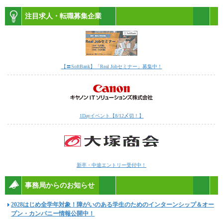
注目求人・転職募集企業
【〓SoftBank】「Real Jobセミナー」募集中！
1Dayイベント【8/12〆切！】
新卒・中途エントリー受付中！
事務局からのお知らせ
2028はじめ全学年対象！障がいのある学生のためのインターンシップ＆オー
プン・カンパニー情報公開中！