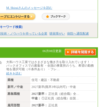
必要で上司の指示に基づき職務を遂行する方
については、月額給与284,000円となりま
M. Shiraiさんのメッセージを読む
す。
※個別に設定する給与については、選考
の過程で決定していきます。
※上記に加え、所定労働時間外に勤務を
した場合には、時間外勤務手当を支給しま
す。
キーワード検索]
※試用期間中も給与に変更はございませ
ん。
端技術・ノウハウを持っている企業
聴覚障がい
病院へ通院配慮
中途：
＜募集各社・全職種共通＞
月給21万円以上～
06月08日更新
※試用期間中の給与に変更はありません。
※経験・能力を考慮し、当社規定により決定
いたします。
大和ハウス工業ではさまざまな働き方を取り入れています！ ・
バックオフィスでの募集有 ・全国の事業所のうち、希望の勤務
地を選択可能（※条件あり） ・フレ…
続きを読む
業種
住宅・建設・不動産
新卒／中途
2027新卒(既卒3年以内可)・中途
募集職種
2027新卒：
正社員（総合職）全…
中途：
①正社員（総合職）全国…
雇用形態
2027新卒：
正社員