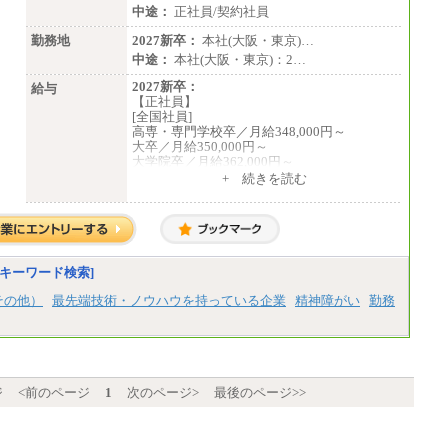
中途：
正社員/契約社員
勤務地
2027新卒：
本社(大阪・東京)…
中途：
本社(大阪・東京)：2…
2027新卒：
給与
【正社員】
[全国社員]
高専・専門学校卒／月給348,000円～
大卒／月給350,000円～
大学院卒／月給362,000円～
[地域社員]月給295,000円～
+ 続きを読む
中途：
【正社員】
[全国社員]月給348,000円～
[地域社員]月給295,000円～
※試用期間中も給与に変更はございません
【契約社員】月給200,000円～
キーワード検索]
その他）
最先端技術・ノウハウを持っている企業
精神障がい
勤務
ジ
<前のページ
1
次のページ>
最後のページ>>