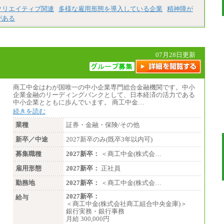
クリエイティブ関連
多様な雇用形態を導入している企業
精神障が
がある
07月28日更新
商工中金はわが国唯一の中小企業専門総合金融機関です。中小
企業金融のリーディングバンクとして、日本経済の活力である
中小企業とともに歩んでいます。 商工中金…
続きを読む
業種
証券・金融・保険/その他
新卒／中途
2027新卒のみ(既卒3年以内可)
募集職種
2027新卒：
＜商工中金(株式会…
雇用形態
2027新卒：
正社員
勤務地
2027新卒：
＜商工中金(株式会…
2027新卒：
給与
＜商工中金(株式会社商工組合中央金庫)＞
銀行実務・銀行事務
月給 300,000円