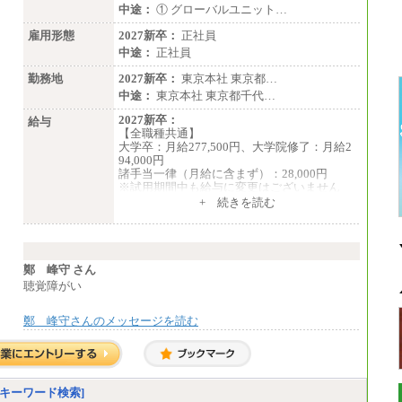
中途：
① グローバルユニット…
雇用形態
2027新卒：
正社員
中途：
正社員
勤務地
2027新卒：
東京本社 東京都…
中途：
東京本社 東京都千代…
2027新卒：
給与
【全職種共通】
大学卒：月給277,500円、大学院修了：月給2
94,000円
諸手当一律（月給に含まず）：28,000円
※試用期間中も給与に変更はございません
中途：
+ 続きを読む
【全職種共通】
月給370,000円～
※経験・能力等を考慮の上、当社規定により
決定します。
※試用期間中も給与に変更はございません。
鄭 峰守 さん
※想定年収 6,000,000円～（住居費補助、子
聴覚障がい
手当などの各種手当を含む金額です）
鄭 峰守さんのメッセージを読む
キーワード検索]