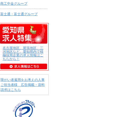
商工中金グループ
富士通・富士通グループ
名古屋地区、尾張地区、三
河地区など、愛知県内で積
極採用企業の求人情報はこ
ちらから！
障がい者雇用をお考えの人事
ご担当者様 広告掲載・資料
請求はこちら