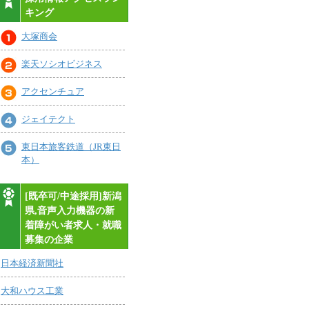
キング
大塚商会
楽天ソシオビジネス
アクセンチュア
ジェイテクト
東日本旅客鉄道（JR東日
本）
[既卒可/中途採用]新潟
県,音声入力機器の新
着障がい者求人・就職
募集の企業
日本経済新聞社
大和ハウス工業