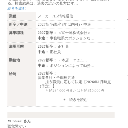
る。検索結果は、過去の誰かの見方にす…
続きを読む
業種
メーカー/IT/情報通信
新卒／中途
2027新卒(既卒3年以内可)・中途
募集職種
2027新卒：
＜富士通株式会社＞…
中途：
事務職系のポジションな…
雇用形態
2027新卒：
正社員
中途：
正社員
勤務地
2027新卒：
・本店 〒211…
中途：
ポジションによって勤務…
2027新卒：
給与
募集各社・全職種共通
担う職責に応じて決定【2026年1月時点
（予定）】
月給284,000円または月給315,000円
※入社後早期から、自律的な業務遂行が
+ 続きを読む
求められる職務を担う方については、月額給
与315,000円です。
なお、高度なスキルや専門性を持ち、
より高い職責を担う方については、さらに高
い金額を個別に設定します。
M. Shirai さん
※習熟度を上げるための育成が一定期間
聴覚障がい