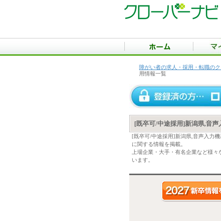
障がい者の求人・採用・転職のク
用情報一覧
[既卒可/中途採用]新潟県,
[既卒可/中途採用]新潟県,音声入
に関する情報を掲載。
上場企業・大手・有名企業など様々な
います。