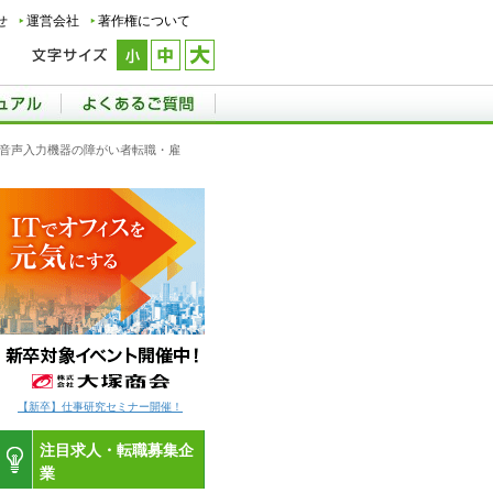
せ
運営会社
著作権について
県,音声入力機器の障がい者転職・雇
【新卒】仕事研究セミナー開催！
注目求人・転職募集企
業