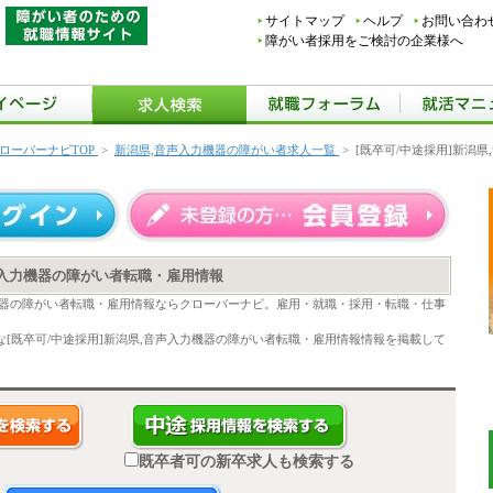
サイトマップ
ヘルプ
お問い合わ
障がい者採用をご検討の企業様へ
ローバーナビTOP
>
新潟県,音声入力機器の障がい者求人一覧
>
[既卒可/中途採用]新潟
音声入力機器の障がい者転職・雇用情報
力機器の障がい者転職・雇用情報ならクローバーナビ。雇用・就職・採用・転職・仕事
[既卒可/中途採用]新潟県,音声入力機器の障がい者転職・雇用情報情報を掲載して
既卒者可の新卒求人も検索する