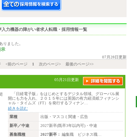
,音声入力機器の障がい者求人転職・採用情報一覧
ありました。
表示
07月28日更新
ジ
<前のページ
1
次のページ>
最後のページ>>
05月21日更新
「日経電子版」をはじめとするデジタル領域、グローバル展
開にも力を入れ、２０１５年には英国の有力経済紙フィナンシ
ャル・タイムズ（FT）を発行するフィナン…
続きを読む
業種
出版・マスコミ関連・広告
新卒／中途
2027新卒(既卒3年以内可)・中途
募集職種
2027新卒：
編集職 ビジネス職…