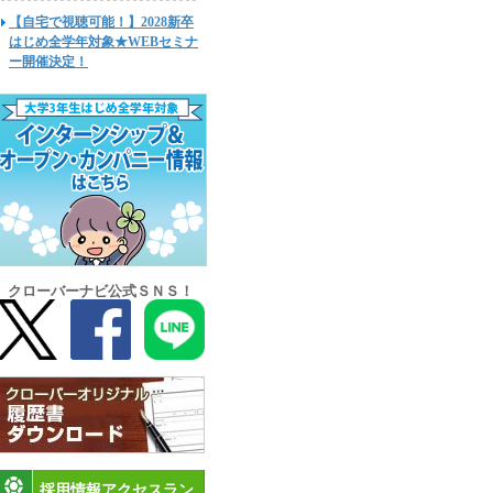
【自宅で視聴可能！】2028新卒
はじめ全学年対象★WEBセミナ
ー開催決定！
クローバーナビ公式ＳＮＳ！
採用情報アクセスラン