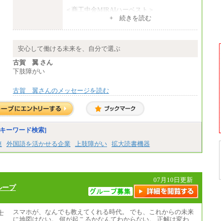
＜商工中金MIRAIハーベスト＞
月給 230,000円
+ 続きを読む
※試用期間中も給与に変更はございません
安心して働ける未来を、自分で選ぶ
古賀 翼 さん
下肢障がい
古賀 翼さんのメッセージを読む
キーワード検索]
連
外国語を活かせる企業
上肢障がい
拡大読書機器
07月10日更新
ループ
スマホが、なんでも教えてくれる時代。 でも、これからの未来
に地図はない。 何が起こるかなんてわからない。 正解は変わ