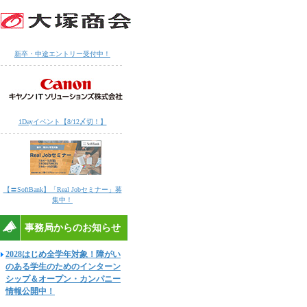
新卒・中途エントリー受付中！
1Dayイベント【8/12〆切！】
【〓SoftBank】「Real Jobセミナー」募
集中！
事務局からのお知らせ
2028はじめ全学年対象！障がい
のある学生のためのインターン
シップ＆オープン・カンパニー
情報公開中！