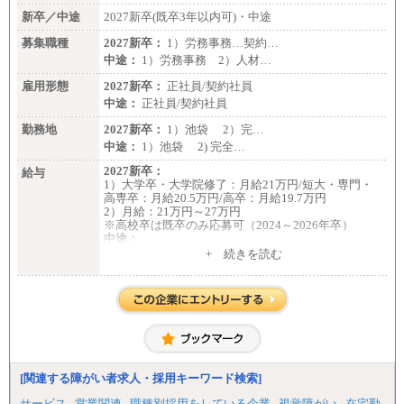
新卒／中途
2027新卒(既卒3年以内可)・中途
募集職種
2027新卒：
1）労務事務…契約…
中途：
1）労務事務 2）人材…
雇用形態
2027新卒：
正社員/契約社員
中途：
正社員/契約社員
勤務地
2027新卒：
1）池袋 2）完…
中途：
1）池袋 2) 完全…
2027新卒：
給与
1）大学卒・大学院修了：月給21万円/短大・専門・
高専卒：月給20.5万円/高卒：月給19.7万円
2）月給：21万円～27万円
※高校卒は既卒のみ応募可（2024～2026年卒）
中途：
1）月給：21万円～25万円
+ 続きを読む
2）月給：21万円～27万円
[関連する障がい者求人・採用キーワード検索]
サービス
営業関連
職種別採用をしている企業
視覚障がい
在宅勤