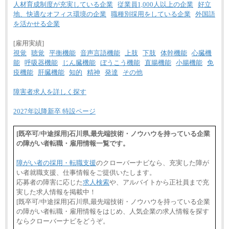
人材育成制度が充実している企業
従業員1,000人以上の企業
好立
地、快適なオフィス環境の企業
職種別採用をしている企業
外国語
を活かせる企業
[雇用実績]
視覚
聴覚
平衡機能
音声言語機能
上肢
下肢
体幹機能
心臓機
能
呼吸器機能
じん臓機能
ぼうこう機能
直腸機能
小腸機能
免
疫機能
肝臓機能
知的
精神
発達
その他
障害者求人を詳しく探す
2027年以降新卒 特設ページ
[既卒可/中途採用]石川県,最先端技術・ノウハウを持っている企業
の障がい者転職・雇用情報一覧です。
障がい者の採用・転職支援
のクローバーナビなら、充実した障が
い者就職支援、仕事情報をご提供いたします。
応募者の障害に応じた
求人検索
や、アルバイトから正社員まで充
実した求人情報を掲載中！
[既卒可/中途採用]石川県,最先端技術・ノウハウを持っている企業
の障がい者転職・雇用情報をはじめ、人気企業の求人情報を探す
ならクローバーナビをどうぞ。