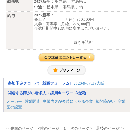
勤務地
2027新卒：
栃木県 、群馬県 …
中途：
栃木県 、群馬県 、埼…
2027新卒：
給与
修士了 （月給）300,000円
大学・高専卒（月給）275,000円
※試用期間中も給与に変更はございません。
中途：
+ 続きを読む
修士了 （月給）300,000円
大学・高専卒（月給）275,000円
※試用期間中も給与に変更はございません。
[参加予定クローバー就職フォーラム]
2026/9/6 (日) 大阪
[関連する障がい者求人・採用キーワード検索]
メーカー
営業関連
事業内容が多岐にわたる企業
知的障がい
産業
医の設置
<<先頭のページ
<前のページ
1
次のページ>
最後のページ>>