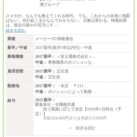
スマホが、なんでも教えてくれる時代。 でも、これからの未来に地図
はない。 何が起こるかなんてわからない。 正解は変わる。検索結果
は、過去の誰かの見方にす…
続きを読む
業種
メーカー/IT/情報通信
新卒／中途
2027新卒(既卒3年以内可)・中途
募集職種
2027新卒：
＜富士通株式会社＞…
中途：
事務職系のポジションな…
雇用形態
2027新卒：
正社員
中途：
正社員
勤務地
2027新卒：
・本店 〒211…
中途：
ポジションによって勤務…
2027新卒：
給与
募集各社・全職種共通
担う職責に応じて決定【2026年1月時点（予
定）】
月給284,000円または月給315,000円
※入社後早期から、自律的な業務遂行が求めら
+ 続きを読む
れる職務を担う方については、月額給与315,000円で
す。