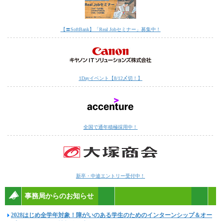
【〓SoftBank】「Real Jobセミナー」募集中！
1Dayイベント【8/12〆切！】
全国で通年積極採用中！
新卒・中途エントリー受付中！
事務局からのお知らせ
2028はじめ全学年対象！障がいのある学生のためのインターンシップ＆オー