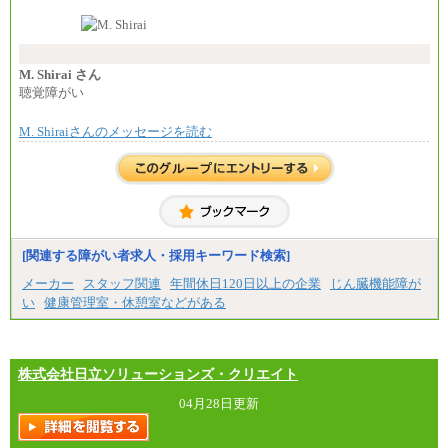
なお、高度なスキルや専門性を持ち、より高
い職責を担う方については、さらに高い金額を個別
に設定します。
※習熟度を上げるための育成が一定期間必要で
上司の指示に基づき職務を遂行する方については、
M. Shirai さん
月額給与284,000円となります。
聴覚障がい
※個別に設定する給与については、選考の過程
で決定していきます。
M. Shiraiさんのメッセージを読む
※上記に加え、所定労働時間外に勤務をした場
合には、時間外勤務手当を支給します。
※試用期間中も給与に変更はございません。
中途：
＜募集各社・全職種共通＞
月給21万円以上～
※試用期間中の給与に変更はありません。
[関連する障がい者求人・採用キーワード検索]
※経験・能力を考慮し、当社規定により決定いたし
メーカー
スタッフ関連
年間休日120日以上の企業
じん臓機能障が
ます。
い
健康管理室・休憩室などがある
株式会社日立ソリューションズ・クリエイト
04月28日更新