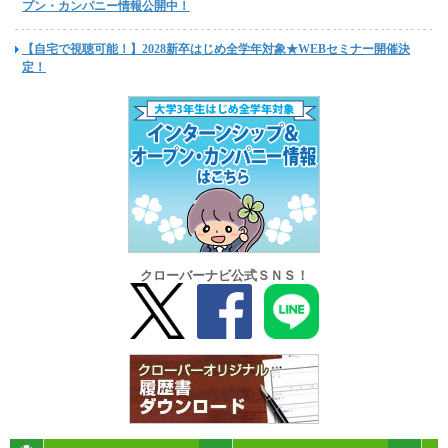
プン・カンパニー情報公開中！
【自宅で視聴可能！】2028新卒はじめ全学年対象★WEBセミナー開催決
定！
クローバーナビ公式ＳＮＳ！