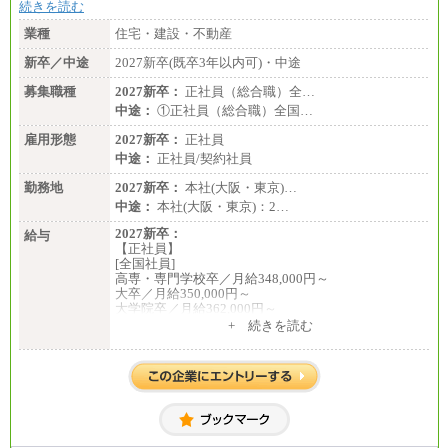
続きを読む
業種
住宅・建設・不動産
新卒／中途
2027新卒(既卒3年以内可)・中途
募集職種
2027新卒：
正社員（総合職）全…
中途：
①正社員（総合職）全国…
雇用形態
2027新卒：
正社員
中途：
正社員/契約社員
勤務地
2027新卒：
本社(大阪・東京)…
中途：
本社(大阪・東京)：2…
2027新卒：
給与
【正社員】
[全国社員]
高専・専門学校卒／月給348,000円～
大卒／月給350,000円～
大学院卒／月給362,000円～
[地域社員]月給295,000円～
+ 続きを読む
中途：
【正社員】
[全国社員]月給348,000円～
[地域社員]月給295,000円～
※試用期間中も給与に変更はございません
【契約社員】月給200,000円～