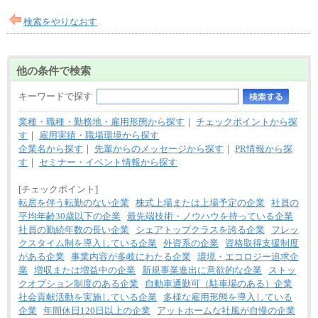
検索をやりなおす
他の条件で検索
キーワードで探す
業種・職種・勤務地・雇用形態から探す
｜
チェックポイントから探
す
｜
雇用実績・職場環境から探す
企業名から探す
｜
先輩からのメッセージから探す
｜
PR情報から探
す
｜
セミナー・イベント情報から探す
[チェックポイント]
転居を伴う転勤のない企業
株式上場または上場予定の企業
社員の
平均年齢30歳以下の企業
最先端技術・ノウハウを持っている企業
社員の勤続年数の長い企業
シェアトップクラスを誇る企業
フレッ
クスタイム制を導入している企業
外資系の企業
資格取得支援制度
がある企業
事業内容が多岐にわたる企業
環境・エコロジー追求企
業
増収または増益中の企業
新規事業進出に意欲的な企業
ストッ
クオプション制度のある企業
自動車通勤可（駐車場のある）企業
社会貢献活動を実施している企業
多様な雇用形態を導入している
企業
年間休日120日以上の企業
アットホームな社風が自慢の企業