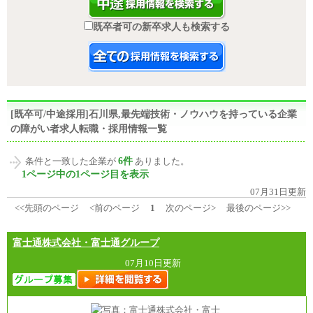
既卒者可の新卒求人も検索する
[既卒可/中途採用]石川県,最先端技術・ノウハウを持っている企業
の障がい者求人転職・採用情報一覧
6件
条件と一致した企業が
ありました。
1ページ中の1ページ目を表示
07月31日更新
<<先頭のページ
<前のページ
1
次のページ>
最後のページ>>
富士通株式会社・富士通グループ
07月10日更新