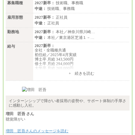
募集職種
2027新卒：
技術職、事務職
中途：
技術職、事務職
雇用形態
2027新卒：
正社員
中途：
正社員
勤務地
2027新卒：
本社／神奈川県川崎…
中途：
本社／東京港区芝浦１－…
2027新卒：
給与
全社・全職種共通
初任給／2025年4月実績
博士卒 月給 343,500円
修士卒 月給 294,000円
大学卒 月給 269,000円
※試用期間の給与に変更はございません
+ 続きを読む
中途：
経験・能力を考慮し、下記を下限として決定しま
す。
2025年新卒初任給 大学卒／月給 大学卒269,000円
インターンシップで障がい者採用の姿勢や、サポート体制の手厚さ
に感動し入社。
増田 匠吾 さん
聴覚障がい
増田 匠吾さんのメッセージを読む