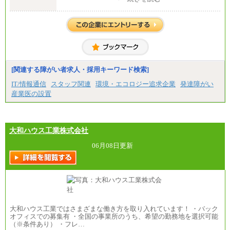
（4）月給22万3000円～
※上記を下限として勤務地エリアにより異なる
※試用期間中も給与に変更はございません
（5）
月給17万7000円
理論年収212万4000円（月給17万7000円×12カ月）
中途：
[関連する障がい者求人・採用キーワード検索]
（1）
月給22万3000円～
IT/情報通信
スタッフ関連
環境・エコロジー追求企業
発達障がい
想定年収410万円～
産業医の設置
※試用期間中の給与に変更はございません。
（2）
月給17万7000円
理論年収212万4000円（月給17万7000円×12カ月）
大和ハウス工業株式会社
06月08日更新
大和ハウス工業ではさまざまな働き方を取り入れています！ ・バック
オフィスでの募集有 ・全国の事業所のうち、希望の勤務地を選択可能
（※条件あり） ・フレ…