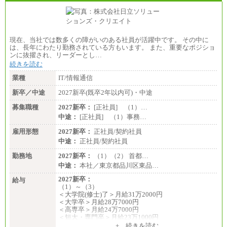
現在、当社では数多くの障がいのある社員が活躍中です。 その中に
は、長年にわたり勤務されている方もいます。 また、重要なポジショ
ンに抜擢され、リーダーとし…
続きを読む
業種
IT/情報通信
新卒／中途
2027新卒(既卒2年以内可)・中途
募集職種
2027新卒：
[正社員] （1）…
中途：
[正社員] （1）事務…
雇用形態
2027新卒：
正社員/契約社員
中途：
正社員/契約社員
勤務地
2027新卒：
（1）（2） 首都…
中途：
本社／東京都品川区東品…
2027新卒：
給与
（1）～（3）
＜大学院(修士)了＞月給31万2000円
＜大学卒＞月給28万7000円
＜高専卒＞月給24万7000円
＜短大・専門卒＞月給23万1000円
+ 続きを読む