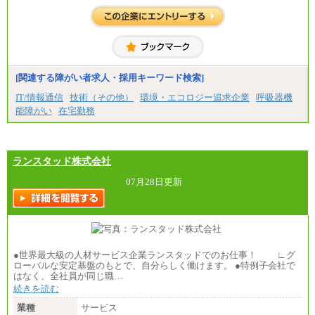
[関連する障がい者求人・採用キーワード検索]
IT/情報通信
技術（その他）
環境・エコロジー追求企業
呼吸器機
能障がい
在宅勤務
ランスタッド株式会社
07月28日更新
●世界最大級の人材サービス企業ランスタッドでのお仕事！ ∟グ
ローバルな安定基盤のもとで、自分らしく働けます。 ●特例子会社で
はなく、全社員が同じ職…
続きを読む
業種
サービス