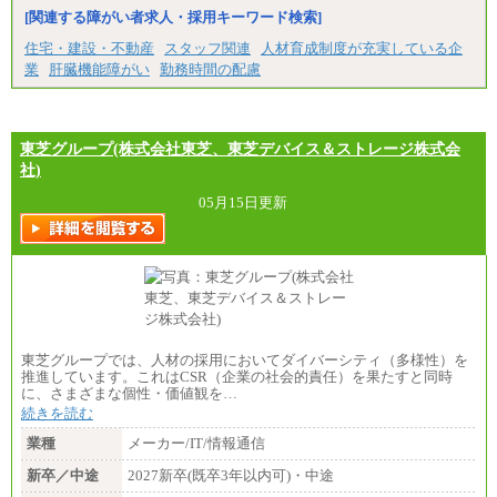
[関連する障がい者求人・採用キーワード検索]
住宅・建設・不動産
スタッフ関連
人材育成制度が充実している企
業
肝臓機能障がい
勤務時間の配慮
東芝グループ(株式会社東芝、東芝デバイス＆ストレージ株式会
社)
05月15日更新
東芝グループでは、人材の採用においてダイバーシティ（多様性）を
推進しています。これはCSR（企業の社会的責任）を果たすと同時
に、さまざまな個性・価値観を…
続きを読む
業種
メーカー/IT/情報通信
新卒／中途
2027新卒(既卒3年以内可)・中途