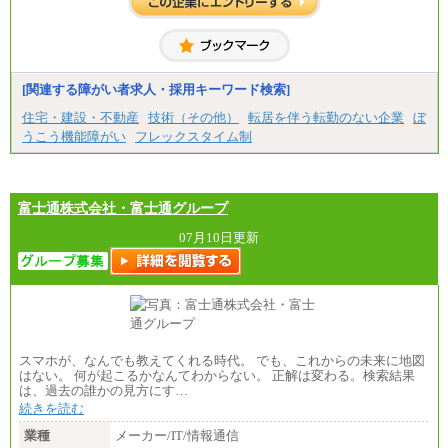
[地域社員]月給295,000円～
※試用期間中も給与に変更はございません
【契約社員】月給200,000円～
[関連する障がい者求人・採用キーワード検索]
住宅・建設・不動産
技術（その他）
転居を伴う転勤のない企業
ぼ
うこう機能障がい
フレックスタイム制
富士通株式会社・富士通グループ
07月10日更新
スマホが、なんでも教えてくれる時代。 でも、これからの未来に地図
はない。 何が起こるかなんてわからない。 正解は変わる。検索結果
は、過去の誰かの見方にす…
続きを読む
業種
メーカー/IT/情報通信