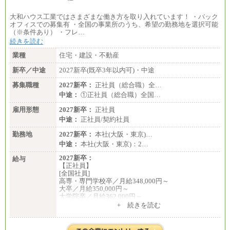
大和ハウス工業ではさまざまな働き方を取り入れています！ ・バック
オフィスでの募集有 ・全国の事業所のうち、希望の勤務地を選択可能
（※条件あり） ・フレ…
続きを読む
業種
住宅・建設・不動産
新卒／中途
2027新卒(既卒3年以内可)・中途
募集職種
2027新卒：
正社員（総合職）全…
中途：
①正社員（総合職）全国…
雇用形態
2027新卒：
正社員
中途：
正社員/契約社員
勤務地
2027新卒：
本社(大阪・東京)…
中途：
本社(大阪・東京)：2…
2027新卒：
給与
【正社員】
[全国社員]
高専・専門学校卒／月給348,000円～
大卒／月給350,000円～
大学院卒／月給362,000円～
[地域社員]月給295,000円～
+ 続きを読む
中途：
【正社員】
[全国社員]月給348,000円～