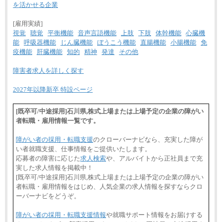
を活かせる企業
[雇用実績]
視覚
聴覚
平衡機能
音声言語機能
上肢
下肢
体幹機能
心臓機
能
呼吸器機能
じん臓機能
ぼうこう機能
直腸機能
小腸機能
免
疫機能
肝臓機能
知的
精神
発達
その他
障害者求人を詳しく探す
2027年以降新卒 特設ページ
[既卒可/中途採用]石川県,株式上場または上場予定の企業の障がい
者転職・雇用情報一覧です。
障がい者の採用・転職支援
のクローバーナビなら、充実した障が
い者就職支援、仕事情報をご提供いたします。
応募者の障害に応じた
求人検索
や、アルバイトから正社員まで充
実した求人情報を掲載中！
[既卒可/中途採用]石川県,株式上場または上場予定の企業の障がい
者転職・雇用情報をはじめ、人気企業の求人情報を探すならクロ
ーバーナビをどうぞ。
障がい者の採用・転職支援情報
や就職サポート情報をお届けする