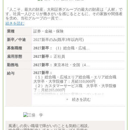
「人こそ、最大の財産」大和証券グループの最大の財産は「人材」で
す。社員一人ひとりが働きがいを感じるとともに、その家族や関係者
を含め、当社グループの一員で…
続きを読む
業種
証券・金融・保険
新卒／中途
2027新卒のみ(既卒3年以内可)
募集職種
2027新卒：
（1）総合職・広域…
雇用形態
2027新卒：
正社員
勤務地
2027新卒：
東京本社・全国（4…
2027新卒：
給与
（１）総合職・広域エリア総合職・エリア総合職
大学卒・大学院修了：月給310,000円
（２）カスタマーサービス職 大学卒・大学院修
了：月給265,000円
※試用期間中も給与に変更はございません
+ 続きを読む
風通しの良い職場で障がいのことも気軽に相談。