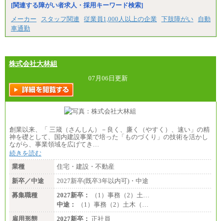
[関連する障がい者求人・採用キーワード検索]
メーカー
スタッフ関連
従業員1,000人以上の企業
下肢障がい
自動
車通勤
株式会社大林組
07月06日更新
創業以来、「 三箴（さんしん）－良く、廉く（やすく）、速い」の精
神を礎として、国内建設事業で培った「ものづくり」の技術を活かし
ながら、事業領域を広げてき…
続きを読む
業種
住宅・建設・不動産
新卒／中途
2027新卒(既卒3年以内可)・中途
募集職種
2027新卒：
（1）事務（2）土…
中途：
（1）事務（2）土木（…
雇用形態
2027新卒：
正社員