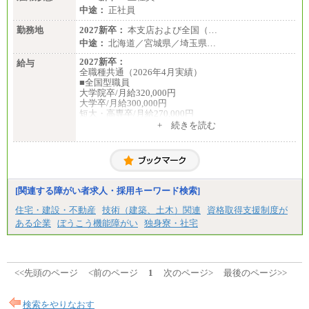
中途：
正社員
勤務地
2027新卒：
本支店および全国（…
中途：
北海道／宮城県／埼玉県…
2027新卒：
給与
全職種共通（2026年4月実績）
■全国型職員
大学院卒/月給320,000円
大学卒/月給300,000円
短大・高専卒/月給270,000円
+ 続きを読む
■拠点型職員※
大学院卒/月給256,000円～288,000円
大学卒/月給240,000円～270,000円
短大・高専卒/月給216,000円～243,000円
■特定職員※
[関連する障がい者求人・採用キーワード検索]
大学院卒/月給234,000円～263,000円
大学卒/月給219,000円～246,000円
住宅・建設・不動産
技術（建築、土木）関連
資格取得支援制度が
短大・高専卒/月給197,000円～222,000円
ある企業
ぼうこう機能障がい
独身寮・社宅
※拠点型職員、特定職員の給与は、生活の拠点が定
まることによるメリットおよび地域ごとの生計費な
どの地域差指数を勘案して拠点ごとに定めていま
す。
<<先頭のページ
<前のページ
1
次のページ>
最後のページ>>
中途：
全職種共通
月給制
検索をやりなおす