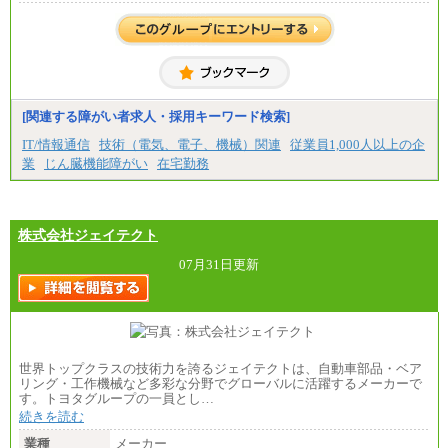
合には、時間外勤務手当を支給します。
※試用期間中も給与に変更はございません。
中途：
＜募集各社・全職種共通＞
月給21万円以上～
※試用期間中の給与に変更はありません。
[関連する障がい者求人・採用キーワード検索]
※経験・能力を考慮し、当社規定により決定いたし
IT/情報通信
技術（電気、電子、機械）関連
従業員1,000人以上の企
ます。
業
じん臓機能障がい
在宅勤務
株式会社ジェイテクト
07月31日更新
世界トップクラスの技術力を誇るジェイテクトは、自動車部品・ベア
リング・工作機械など多彩な分野でグローバルに活躍するメーカーで
す。トヨタグループの一員とし…
続きを読む
業種
メーカー