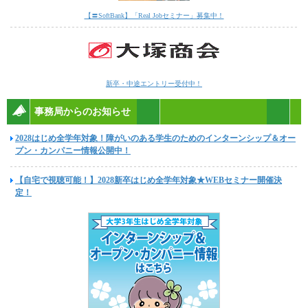
【〓SoftBank】「Real Jobセミナー」募集中！
新卒・中途エントリー受付中！
事務局からのお知らせ
2028はじめ全学年対象！障がいのある学生のためのインターンシップ＆オー
プン・カンパニー情報公開中！
【自宅で視聴可能！】2028新卒はじめ全学年対象★WEBセミナー開催決
定！