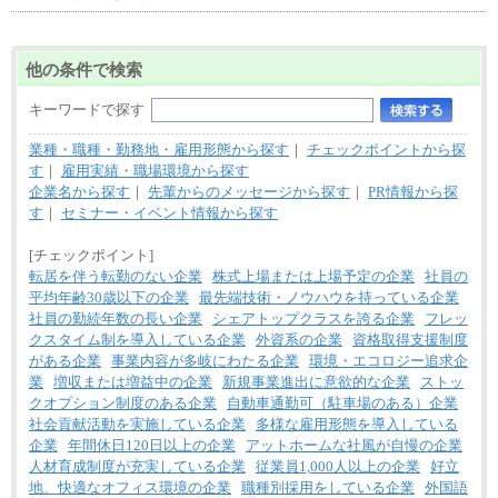
226,600円～390,100円（勤務地域等により異なりま
す）
・ご経験やスキルを考慮し、選考の中で決定いたし
ます。
他の条件で検索
・試用期間中も同額支給します。
キーワードで探す
業種・職種・勤務地・雇用形態から探す
｜
チェックポイントから探
す
｜
雇用実績・職場環境から探す
企業名から探す
｜
先輩からのメッセージから探す
｜
PR情報から探
す
｜
セミナー・イベント情報から探す
[チェックポイント]
転居を伴う転勤のない企業
株式上場または上場予定の企業
社員の
平均年齢30歳以下の企業
最先端技術・ノウハウを持っている企業
社員の勤続年数の長い企業
シェアトップクラスを誇る企業
フレッ
クスタイム制を導入している企業
外資系の企業
資格取得支援制度
がある企業
事業内容が多岐にわたる企業
環境・エコロジー追求企
業
増収または増益中の企業
新規事業進出に意欲的な企業
ストッ
クオプション制度のある企業
自動車通勤可（駐車場のある）企業
社会貢献活動を実施している企業
多様な雇用形態を導入している
企業
年間休日120日以上の企業
アットホームな社風が自慢の企業
人材育成制度が充実している企業
従業員1,000人以上の企業
好立
地、快適なオフィス環境の企業
職種別採用をしている企業
外国語