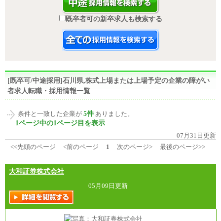
既卒者可の新卒求人も検索する
[既卒可/中途採用]石川県,株式上場または上場予定の企業の障がい
者求人転職・採用情報一覧
5件
条件と一致した企業が
ありました。
1ページ中の1ページ目を表示
07月31日更新
<<先頭のページ
<前のページ
1
次のページ>
最後のページ>>
大和証券株式会社
05月09日更新