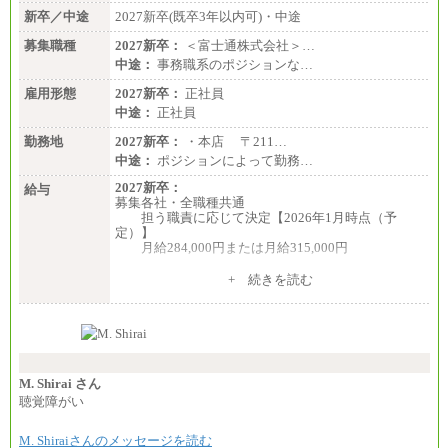
新卒／中途
2027新卒(既卒3年以内可)・中途
募集職種
2027新卒：
＜富士通株式会社＞…
中途：
事務職系のポジションな…
雇用形態
2027新卒：
正社員
中途：
正社員
勤務地
2027新卒：
・本店 〒211…
中途：
ポジションによって勤務…
2027新卒：
給与
募集各社・全職種共通
担う職責に応じて決定【2026年1月時点（予
定）】
月給284,000円または月給315,000円
※入社後早期から、自律的な業務遂行が求めら
+ 続きを読む
れる職務を担う方については、月額給与315,000円で
す。
なお、高度なスキルや専門性を持ち、より高
い職責を担う方については、さらに高い金額を個別
に設定します。
※習熟度を上げるための育成が一定期間必要で
上司の指示に基づき職務を遂行する方については、
M. Shirai さん
月額給与284,000円となります。
聴覚障がい
※個別に設定する給与については、選考の過程
で決定していきます。
M. Shiraiさんのメッセージを読む
※上記に加え、所定労働時間外に勤務をした場