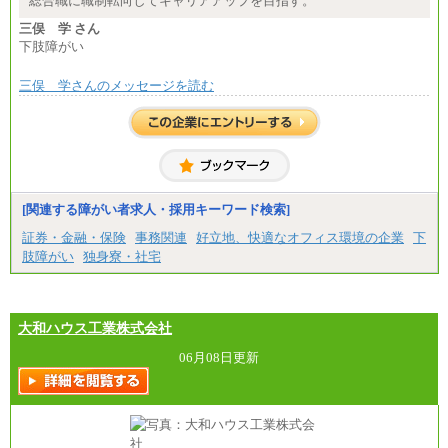
総合職に職制転向してキャリアアップを目指す。
三俣 学 さん
下肢障がい
三俣 学さんのメッセージを読む
[関連する障がい者求人・採用キーワード検索]
証券・金融・保険
事務関連
好立地、快適なオフィス環境の企業
下
肢障がい
独身寮・社宅
大和ハウス工業株式会社
06月08日更新