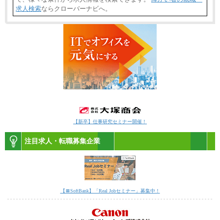
求人検索
ならクローバーナビへ。
【新卒】仕事研究セミナー開催！
注目求人・転職募集企業
【〓SoftBank】「Real Jobセミナー」募集中！