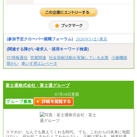
全職種共通
月給 200,000円～250,000円
入社時の処遇は経験・能力を考慮の上、当社規程に
より決定します。
具体的な金額は採用選考合格後に採用内定通知時に
お伝えします。
[参加予定クローバー就職フォーラム]
2026/9/5 (土) 東京
[関連する障がい者求人・採用キーワード検索]
IT/情報通信
営業関連
社会貢献活動を実施している企業
小腸機能
障がい
車いす用エレベータ
富士通株式会社・富士通グループ
07月10日更新
スマホが、なんでも教えてくれる時代。 でも、これからの未来に地図
はない。 何が起こるかなんてわからない。 正解は変わる。検索結果