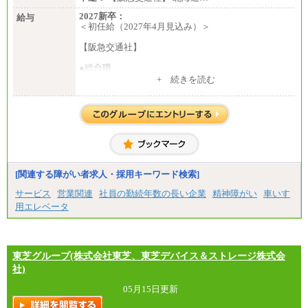
2027新卒：
給与
＜初任給（2027年4月見込み）＞
【阪急交通社】
●総合職
・大学・院卒
+ 続きを読む
月給250,000円(※1)、247,000円(※2)、242,000円
(※3)、239,000円(※4)、237,000円（※5）
・専門・短大卒
月給229,500円(※1)、226,500円(※2)、221,500円
(※3)、218,500円(※4)、216,500円（※5）
※1…東京都、埼玉県、千葉県、神奈川県
※2…大阪府、京都府、兵庫県、滋賀県
[関連する障がい者求人・採用キーワード検索]
※3…愛知県、静岡県
※4…北海道、宮城県、栃木県、群馬県、長野県、新
サービス
営業関連
社員の勤続年数の長い企業
精神障がい
車いす
潟県、富山県、石川県、岡山県、広島県、山口県、
用エレベータ
香川県、福岡県
※5…青森県、鳥取県、島根県、愛媛県、高知県、大
分県、長崎県、熊本県、宮崎県、鹿児島県、沖縄
県、福島県、山形県
・月給には一律地域手当を含んだ金額を表示
東芝グループ(株式会社東芝、東芝デバイス＆ストレージ株式会
（一律地域手当：※1…36,000円、※2…33,000円、
社)
※3…28,000円、※4…25,000円、※5…23,000円）
・試用期間中も給与変更なし
05月15日更新