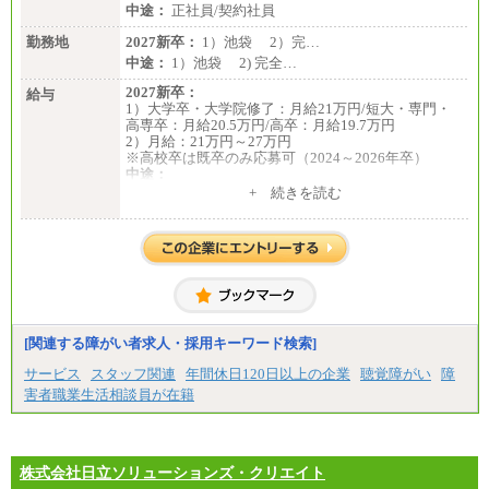
中途：
正社員/契約社員
勤務地
2027新卒：
1）池袋 2）完…
中途：
1）池袋 2) 完全…
2027新卒：
給与
1）大学卒・大学院修了：月給21万円/短大・専門・
高専卒：月給20.5万円/高卒：月給19.7万円
2）月給：21万円～27万円
※高校卒は既卒のみ応募可（2024～2026年卒）
中途：
1）月給：21万円～25万円
+ 続きを読む
2）月給：21万円～27万円
[関連する障がい者求人・採用キーワード検索]
サービス
スタッフ関連
年間休日120日以上の企業
聴覚障がい
障
害者職業生活相談員が在籍
株式会社日立ソリューションズ・クリエイト