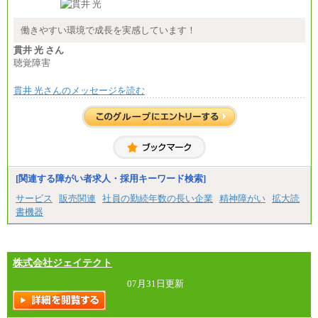
総合職 月給208,000～235,000円
エリア総合職 月給180,000～205,000円＋地域手当
※詳細はJTBキャリアサイトよりご確認ください。
働きやすい環境で成長を実感しています！
■(株)JTBパブリッシング ※2027年新卒募集終了
貫井 光 さん
総合職 月給271,000円
聴覚障害
■(株)JTBビジネストラベルソリューションズ
貫井 光さんのメッセージを読む
総合職 月給220,000～230,000円＋地域間調整給
エリア総合職 月給206,000円～214,000＋地域間調
整給
※詳細はJTBキャリアサイトよりご確認ください。
■(株)JTBコミュニケーションデザイン
総合職 月給230,000円
みなし残業手当：20,000円（一律支給）※みなし
残業手当の残業時間は10.43時間。
[関連する障がい者求人・採用キーワード検索]
※超過勤務手当：みなし残業時間を超える残業時
サービス
販売関連
社員の勤続年数の長い企業
精神障がい
拡大読
間に応じて、時間外手当等を支給。
書機器
エリアサポート職 月給188,000円
※超過勤務手当：残業時間については全額時間外
手当を支給。
株式会社ジェイテクト
■（株）JTBグローバルマーケティング＆トラベル
総合職 月給242,000円＋地域間調整給
訪日事業職 月給202,000～227,000円＋地域間調整
07月31日更新
給
※詳細はJTBキャリアサイトよりご確認ください。