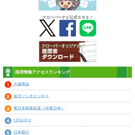
クローバーナビ公式ＳＮＳ！
採用情報アクセスランキング
大塚商会
楽天ソシオビジネス
東日本旅客鉄道（JR東日本）
LITALICO
日本銀行