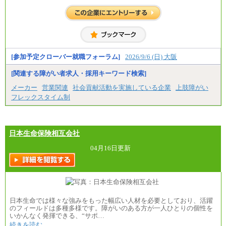
大学・高専卒（月給）275,000円
⑰月給237,000円以上
※試用期間中も給与に変更はございません。
⑱月給212,000円以上
⑲東京：月給202,000 円以上 、京都：月給193,000 円
以上
⑳月給205,000円以上
㉑月給185,000 円以上
㉒月給185,000 円以上
[参加予定クローバー就職フォーラム]
2026/9/6 (日) 大阪
㉓月給224,500円以上
※全コース共通※ 能力・経験・勤務地などにより
[関連する障がい者求人・採用キーワード検索]
異なります
※試用期間中も給与に変更はございません。
メーカー
営業関連
社会貢献活動を実施している企業
上肢障がい
フレックスタイム制
日本生命保険相互会社
04月16日更新
日本生命では様々な強みをもった幅広い人材を必要としており、活躍
のフィールドは多種多様です。障がいのある方が一人ひとりの個性を
いかんなく発揮できる、“サポ…
続きを読む