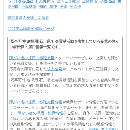
能
呼吸器機能
じん臓機能
ぼうこう機能
直腸機能
小腸機能
免
疫機能
肝臓機能
知的
精神
発達
その他
障害者求人を詳しく探す
2027年以降新卒 特設ページ
[既卒可/中途採用]石川県,社会貢献活動を実施している企業の障が
い者転職・雇用情報一覧です。
障がい者の採用・転職支援
のクローバーナビなら、充実した障が
い者就職支援、仕事情報をご提供いたします。
応募者の障害に応じた
求人検索
や、アルバイトから正社員まで充
実した求人情報を掲載中！
[既卒可/中途採用]石川県,社会貢献活動を実施している企業の障が
い者転職・雇用情報をはじめ、人気企業の求人情報を探すならク
ローバーナビをどうぞ。
障がい者の採用・転職支援情報
や就職サポート情報をお届けする
クローバーナビ。 新卒採用からアルバイト、正社員、中途採用ま
で、
障がい者の採用・転職情報
をご紹介。 身体・視覚・聴覚など
に障がいのある方の雇用実績や、希望勤務地、メーカー・ ITなど
の業種別情報、 更にはエンジニアや事務関連などの職種情報ま
で、様々な条件から求人情報を検索できます。
障がい者の就職・