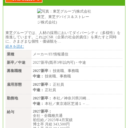
●基幹職（地域限定社員）
・大学・院卒／月給185,000 円～219,000 円 ※勤務地
により異なる。
〈東京・神奈川〉219,000 円
〈大阪・兵庫〉209,000 円
〈愛知〉194,500 円 〈福岡〉1
85,000 円
東芝グループでは、人材の採用においてダイバーシティ（多様性）を
推進しています。これはCSR（企業の社会的責任）を果たすと同時
・専門・短大卒／月給185,000 円～210,000 円 ※勤務
に、さまざまな個性・価値観を…
地により異なる。
〈東京・神奈川〉210,000 円
続きを読む
〈大阪・兵庫〉200,000 円
業種
メーカー/IT/情報通信
〈愛知〉194,500 円 〈福
岡〉185,000円
新卒／中途
2027新卒(既卒3年以内可)・中途
※基本給のみ（地域手当なし）
募集職種
2027新卒：
技術職、事務職
※試用期間中も給与変更なし
中途：
中途：
技術職、事務職
【阪急交通社】
雇用形態
◆正社員/総合職
2027新卒：
正社員
月給250,000円～(※1)、247,000円～(※2)、242,000円
中途：
正社員
～(※3)、239,000円～(※4)、237,000円～（※5）
・月給は一律地域手当を含んだ金額を表示
勤務地
2027新卒：
本社／神奈川県川崎…
（※1…36,000円、※2…33,000円、※3…28,000円、
中途：
本社／東京港区芝浦１－…
※4…25,000円、※5…23,000円）
・試用期間中も給与変更なし
2027新卒：
給与
全社・全職種共通
◆正社員/基幹職
初任給／2025年4月実績
〈東京・神奈川〉月給219,000 円～ 〈大阪・兵庫〉
博士卒 月給 343,500円
月給209,000 円～