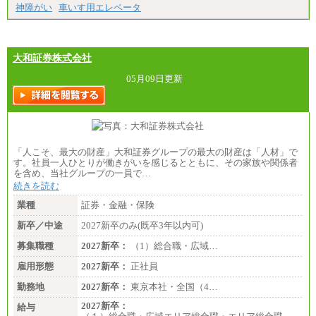
神障がい
車いす用エレベータ
大和証券株式会社
05月09日更新
「人こそ、最大の財産」大和証券グループの最大の財産は「人材」で
す。社員一人ひとりが働きがいを感じるとともに、その家族や関係者
を含め、当社グループの一員で…
続きを読む
業種
証券・金融・保険
新卒／中途
2027新卒のみ(既卒3年以内可)
募集職種
2027新卒：
（1）総合職・広域…
雇用形態
2027新卒：
正社員
勤務地
2027新卒：
東京本社・全国（4…
2027新卒：
給与