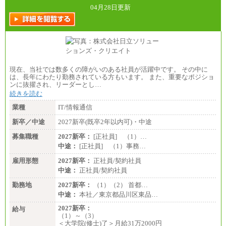
04月28日更新
現在、当社では数多くの障がいのある社員が活躍中です。 その中に
は、長年にわたり勤務されている方もいます。 また、重要なポジショ
ンに抜擢され、リーダーとし…
続きを読む
業種
IT/情報通信
新卒／中途
2027新卒(既卒2年以内可)・中途
募集職種
2027新卒：
[正社員] （1）…
中途：
[正社員] （1）事務…
雇用形態
2027新卒：
正社員/契約社員
中途：
正社員/契約社員
勤務地
2027新卒：
（1）（2） 首都…
中途：
本社／東京都品川区東品…
2027新卒：
給与
（1）～（3）
＜大学院(修士)了＞月給31万2000円