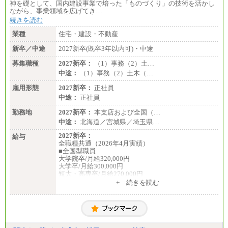
神を礎として、国内建設事業で培った「ものづくり」の技術を活かし
ながら、事業領域を広げてき…
続きを読む
業種
住宅・建設・不動産
新卒／中途
2027新卒(既卒3年以内可)・中途
募集職種
2027新卒：
（1）事務（2）土…
中途：
（1）事務（2）土木（…
雇用形態
2027新卒：
正社員
中途：
正社員
勤務地
2027新卒：
本支店および全国（…
中途：
北海道／宮城県／埼玉県…
2027新卒：
給与
全職種共通（2026年4月実績）
■全国型職員
大学院卒/月給320,000円
大学卒/月給300,000円
短大・高専卒/月給270,000円
+ 続きを読む
■拠点型職員※
大学院卒/月給256,000円～288,000円
大学卒/月給240,000円～270,000円
短大・高専卒/月給216,000円～243,000円
■特定職員※