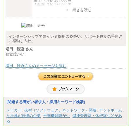
修士卒 月給 294,000円
〈愛知〉月給194,500 円～ 〈福岡〉月給185,000 円～
大学卒 月給 269,000円
・一律地域手当なし
※試用期間の給与に変更はございません
+ 続きを読む
・試用期間中も給与変更なし
中途：
◆契約社員
経験・能力を考慮し、下記を下限として決定しま
月給187,500円～(※1)、184,000円～(※2)、180,500円
す。
～(※3)、170,500～(※4)、168,000円～（※5）
2025年新卒初任給 大学卒／月給 大学卒269,000円
インターンシップで障がい者採用の姿勢や、サポート体制の手厚さ
※1…東京都、埼玉県、千葉県、神奈川県
に感動し入社。
※2…大阪府、京都府、兵庫県、滋賀県
※3…愛知県、静岡県
増田 匠吾 さん
※4…北海道、宮城県、栃木県、群馬県、長野県、新
聴覚障がい
潟県、富山県、石川県、岡山県、広島県、山口県、
香川県、福岡県
※5…青森県、鳥取県、島根県、愛媛県、高知県、大
増田 匠吾さんのメッセージを読む
分県、長崎県、熊本県、宮崎県、鹿児島県、沖縄
県、福島県、山形県
◆パート・アルバイト
時給制：最低時給額 1,050円～ ※勤務地により異な
る。
【エアサーブ】
[関連する障がい者求人・採用キーワード検索]
月給223,000円～
・試用期間中も給与変更なし
メーカー
技術（ソフトウェア、ネットワーク）関連
アットホーム
な社風が自慢の企業
平衡機能障がい
健康管理室・休憩室などがあ
る