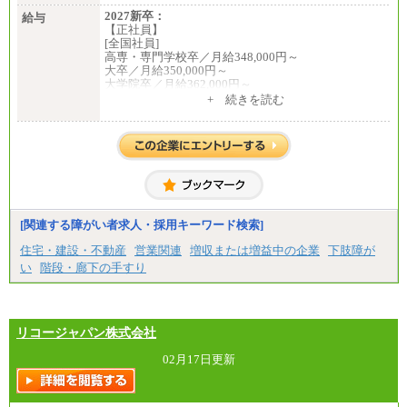
2027新卒：
給与
【正社員】
[全国社員]
高専・専門学校卒／月給348,000円～
大卒／月給350,000円～
大学院卒／月給362,000円～
[地域社員]月給295,000円～
+ 続きを読む
中途：
【正社員】
[全国社員]月給348,000円～
[地域社員]月給295,000円～
※試用期間中も給与に変更はございません
【契約社員】月給200,000円～
[関連する障がい者求人・採用キーワード検索]
住宅・建設・不動産
営業関連
増収または増益中の企業
下肢障が
い
階段・廊下の手すり
リコージャパン株式会社
02月17日更新