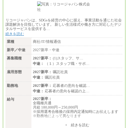
リコージャパンは、SDGsを経営の中心に据え、事業活動を通じた社会
課題解決を目指しています。 新しい生活様式や働き方に対応したデジ
タルサービスを提供する…
続きを読む
業種
商社/IT/情報通信
新卒／中途
2027新卒・中途
募集職種
2027新卒：
(1)スタッフ、サ…
中途：
（１）スタッフ職・サポ…
雇用形態
2027新卒：
嘱託社員
中途：
嘱託社員
勤務地
2027新卒：
応募者の意向を確認…
中途：
応募者の意向を確認の上…
2027新卒：
給与
全職種共通
月給 180,000円～250,000円
※採用選考合格後の採用内定通知時にお伝えします
※勤務地によって異なります
中途：
+ 続きを読む