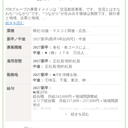
JTBグループの事業ドメインは「交流創造事業」です。 交流とはすな
わち“つながり”です。“つながり”が生み出す価値は無限です。旅行者
と地域、企業と地域、…
続きを読む
業種
商社/出版・マスコミ関連・広告…
新卒／中途
2027新卒(既卒3年以内可)・中途
募集職種
2027新卒：
各社・各コースによ…
中途：
■（株）ＪＴＢ ①法人…
雇用形態
2027新卒：
正社員/契約社員
中途：
正社員/契約社員
勤務地
2027新卒：
■JTB 沖縄を除…
中途：
①埼玉、千葉、東京、神…
2027新卒：
給与
■(株)JTB
総合職 月給242,000円＋地域間調整給
エリア総合職 月給217,000～227,000円＋地域間調
整給
個人専門職 月給202,000～202,000円＋地域間調
整給
+ 続きを読む
※詳細はJTBキャリアサイトよりご確認ください。
■(株)JTB商事