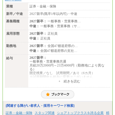
業種
証券・金融・保険
新卒／中途
2027新卒(既卒1年以内可)・中途
募集職種
2027新卒：
一般事務・営業事務…
中途：
一般事務・営業事務（サ…
雇用形態
2027新卒：
正社員
中途：
正社員
勤務地
2027新卒：
全国47都道府県の…
中途：
全国47都道府県の支社…
2027新卒：
給与
一般事務・営業事務共通
月給20万2000円～23万4000円（勤務地により異な
る）
固定残業／なし 試用期間／あり（6カ月）
※試用期間中も給与に変更はございません
中途：
+ 続きを読む
一般事務・営業事務共通
月給20万2000円～23万4000円（勤務地により異な
る）
固定残業／なし 試用期間／あり（6か月）
※試用期間中も給与に変更はございません。
[関連する障がい者求人・採用キーワード検索]
証券・金融・保険
スタッフ関連
シェアトップクラスを誇る企業
精