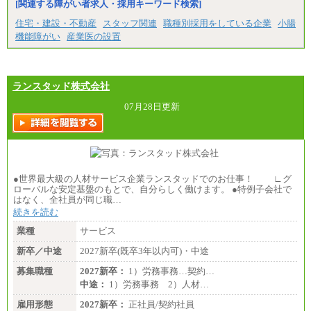
[関連する障がい者求人・採用キーワード検索]
大学院卒/月給234,000円～263,000円
大学卒/月給219,000円～246,000円
住宅・建設・不動産
スタッフ関連
職種別採用をしている企業
小腸
短大・高専卒/月給197,000円～222,000円
機能障がい
産業医の設置
※拠点型職員、特定職員の給与は、生活の拠点が定
まることによるメリットおよび地域ごとの生計費な
どの地域差指数を勘案して拠点ごとに定めていま
す。
ランスタッド株式会社
中途：
全職種共通
07月28日更新
月給制
226,600円～390,100円（勤務地域等により異なりま
す）
・ご経験やスキルを考慮し、選考の中で決定いたし
ます。
・試用期間中も同額支給します。
●世界最大級の人材サービス企業ランスタッドでのお仕事！ ∟グ
ローバルな安定基盤のもとで、自分らしく働けます。 ●特例子会社で
はなく、全社員が同じ職…
続きを読む
業種
サービス
新卒／中途
2027新卒(既卒3年以内可)・中途
募集職種
2027新卒：
1）労務事務…契約…
中途：
1）労務事務 2）人材…
雇用形態
2027新卒：
正社員/契約社員