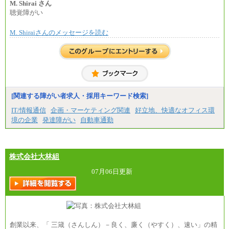
上司の指示に基づき職務を遂行する方については、
M. Shirai さん
月額給与284,000円となります。
聴覚障がい
※個別に設定する給与については、選考の過程
で決定していきます。
M. Shiraiさんのメッセージを読む
※上記に加え、所定労働時間外に勤務をした場
合には、時間外勤務手当を支給します。
※試用期間中も給与に変更はございません。
中途：
＜募集各社・全職種共通＞
月給21万円以上～
※試用期間中の給与に変更はありません。
[関連する障がい者求人・採用キーワード検索]
※経験・能力を考慮し、当社規定により決定いたし
IT/情報通信
企画・マーケティング関連
好立地、快適なオフィス環
ます。
境の企業
発達障がい
自動車通勤
株式会社大林組
07月06日更新
創業以来、「 三箴（さんしん）－良く、廉く（やすく）、速い」の精