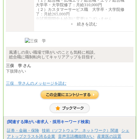
（１）総合職・広域エリア総合職・エリア総合職
大学卒・大学院修了：月給310,000円
（２）カスタマーサービス職 大学卒・大学院修
了：月給265,000円
※試用期間中も給与に変更はございません
+ 続きを読む
風通しの良い職場で障がいのことも気軽に相談。
総合職に職制転向してキャリアアップを目指す。
三俣 学 さん
下肢障がい
三俣 学さんのメッセージを読む
[関連する障がい者求人・採用キーワード検索]
証券・金融・保険
技術（ソフトウェア、ネットワーク）関連
シェ
アトップクラスを誇る企業
音声言語機能障がい
産業医の設置