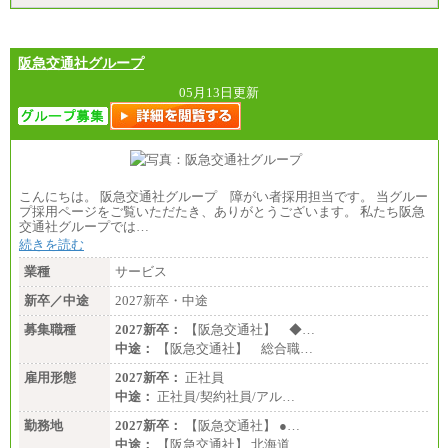
阪急交通社グループ
05月13日更新
こんにちは。 阪急交通社グループ 障がい者採用担当です。 当グルー
プ採用ページをご覧いただたき、ありがとうございます。 私たち阪急
交通社グループでは…
続きを読む
業種
サービス
新卒／中途
2027新卒・中途
募集職種
2027新卒：
【阪急交通社】 ◆…
中途：
【阪急交通社】 総合職…
雇用形態
2027新卒：
正社員
中途：
正社員/契約社員/アル…
勤務地
2027新卒：
【阪急交通社】 ●…
中途：
【阪急交通社】 北海道…