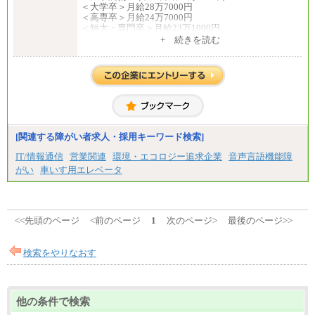
＜大学卒＞月給28万7000円
＜高専卒＞月給24万7000円
＜短大・専門卒＞月給23万1000円
+ 続きを読む
（4）月給22万3000円～
※上記を下限として勤務地エリアにより異なる
※試用期間中も給与に変更はございません
（5）
月給17万7000円
理論年収212万4000円（月給17万7000円×12カ月）
中途：
[関連する障がい者求人・採用キーワード検索]
（1）
月給22万3000円～
IT/情報通信
営業関連
環境・エコロジー追求企業
音声言語機能障
想定年収410万円～
がい
車いす用エレベータ
※試用期間中の給与に変更はございません。
（2）
月給17万7000円
理論年収212万4000円（月給17万7000円×12カ月）
<<先頭のページ
<前のページ
1
次のページ>
最後のページ>>
検索をやりなおす
他の条件で検索