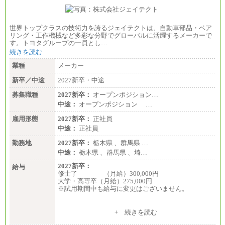
■(株)JTBビジネストランスフォーム
総合職 月給205,000～225,000円＋地域間調整給
エリア総合職 月給185,000円＋地域間調整給
世界トップクラスの技術力を誇るジェイテクトは、自動車部品・ベア
※詳細はJTBキャリアサイトよりご確認ください。
リング・工作機械など多彩な分野でグローバルに活躍するメーカーで
す。トヨタグループの一員とし…
■(株)JTBデータサービス ※2027年新卒募集終了
総合職 月給186,000～194,000円＋地域手当
続きを読む
※詳細はJTBキャリアサイトよりご確認ください。
業種
メーカー
■I&Jデジタルイノベーション(株)
新卒／中途
2027新卒・中途
総合職 月給224,500～242,600円＋地域手当
※詳細はJTBキャリアサイトよりご確認ください。
募集職種
2027新卒：
オープンポジション…
＜有期社員コース＞
中途：
オープンポジション …
■(株)JTBビジネストランスフォーム
雇用形態
有期契約職 月給185,000～195,000円
2027新卒：
正社員
※詳細はJTBキャリアサイトよりご確認ください。
中途：
正社員
■(株)JTBパブリッシング ※2027年新卒募集終了
勤務地
2027新卒：
栃木県 、群馬県 …
総合職 月給241,000円
中途：
栃木県 、群馬県 、埼…
中途：
①月給227,000円以上
2027新卒：
給与
②月給212,000円以上
修士了 （月給）300,000円
③月給172,500円以上
大学・高専卒（月給）275,000円
④月給23万円～37万円
※試用期間中も給与に変更はございません。
⑤月給20万円～25万円
⑥月給33万円～48万円
⑦月給271,000円以上
中途：
+ 続きを読む
⑧～⑮月給200,000円〜月給400,000円
修士了 （月給）300,000円
⑯月給185,000円以上