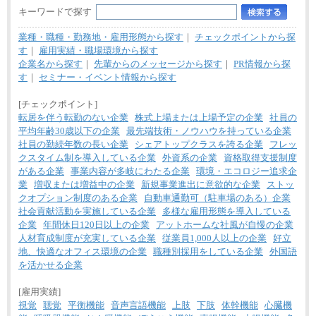
キーワードで探す
業種・職種・勤務地・雇用形態から探す
｜
チェックポイントから探
す
｜
雇用実績・職場環境から探す
企業名から探す
｜
先輩からのメッセージから探す
｜
PR情報から探
す
｜
セミナー・イベント情報から探す
[チェックポイント]
転居を伴う転勤のない企業
株式上場または上場予定の企業
社員の
平均年齢30歳以下の企業
最先端技術・ノウハウを持っている企業
社員の勤続年数の長い企業
シェアトップクラスを誇る企業
フレッ
クスタイム制を導入している企業
外資系の企業
資格取得支援制度
がある企業
事業内容が多岐にわたる企業
環境・エコロジー追求企
業
増収または増益中の企業
新規事業進出に意欲的な企業
ストッ
クオプション制度のある企業
自動車通勤可（駐車場のある）企業
社会貢献活動を実施している企業
多様な雇用形態を導入している
企業
年間休日120日以上の企業
アットホームな社風が自慢の企業
人材育成制度が充実している企業
従業員1,000人以上の企業
好立
地、快適なオフィス環境の企業
職種別採用をしている企業
外国語
を活かせる企業
[雇用実績]
視覚
聴覚
平衡機能
音声言語機能
上肢
下肢
体幹機能
心臓機