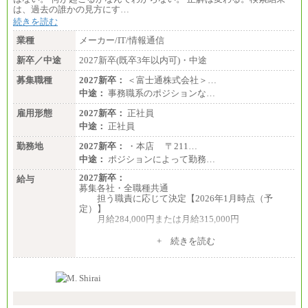
は、過去の誰かの見方にす…
続きを読む
業種
メーカー/IT/情報通信
新卒／中途
2027新卒(既卒3年以内可)・中途
募集職種
2027新卒：
＜富士通株式会社＞…
中途：
事務職系のポジションな…
雇用形態
2027新卒：
正社員
中途：
正社員
勤務地
2027新卒：
・本店 〒211…
中途：
ポジションによって勤務…
2027新卒：
給与
募集各社・全職種共通
担う職責に応じて決定【2026年1月時点（予
定）】
月給284,000円または月給315,000円
※入社後早期から、自律的な業務遂行が求めら
+ 続きを読む
れる職務を担う方については、月額給与315,000円で
す。
なお、高度なスキルや専門性を持ち、より高
い職責を担う方については、さらに高い金額を個別
に設定します。
※習熟度を上げるための育成が一定期間必要で