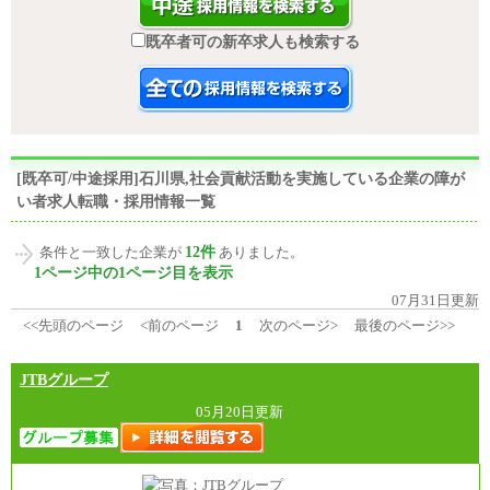
既卒者可の新卒求人も検索する
[既卒可/中途採用]石川県,社会貢献活動を実施している企業の障が
い者求人転職・採用情報一覧
12件
条件と一致した企業が
ありました。
1ページ中の1ページ目を表示
07月31日更新
<<先頭のページ
<前のページ
1
次のページ>
最後のページ>>
JTBグループ
05月20日更新