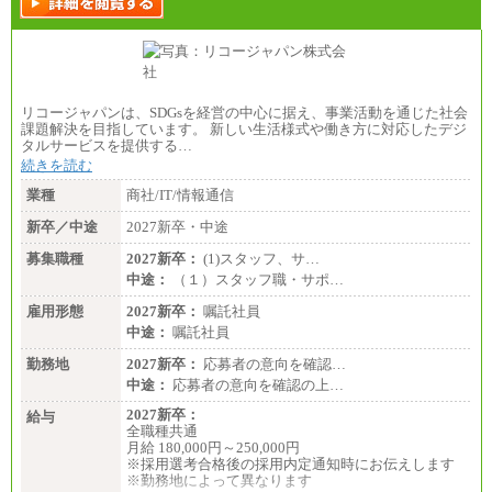
リコージャパンは、SDGsを経営の中心に据え、事業活動を通じた社会
課題解決を目指しています。 新しい生活様式や働き方に対応したデジ
タルサービスを提供する…
続きを読む
業種
商社/IT/情報通信
新卒／中途
2027新卒・中途
募集職種
2027新卒：
(1)スタッフ、サ…
中途：
（１）スタッフ職・サポ…
雇用形態
2027新卒：
嘱託社員
中途：
嘱託社員
勤務地
2027新卒：
応募者の意向を確認…
中途：
応募者の意向を確認の上…
2027新卒：
給与
全職種共通
月給 180,000円～250,000円
※採用選考合格後の採用内定通知時にお伝えします
※勤務地によって異なります