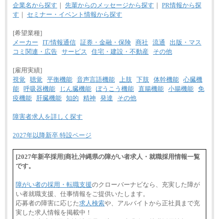
企業名から探す
｜
先輩からのメッセージから探す
｜
PR情報から探
す
｜
セミナー・イベント情報から探す
[希望業種]
メーカー
IT/情報通信
証券・金融・保険
商社
流通
出版・マス
コミ関連・広告
サービス
住宅・建設・不動産
その他
[雇用実績]
視覚
聴覚
平衡機能
音声言語機能
上肢
下肢
体幹機能
心臓機
能
呼吸器機能
じん臓機能
ぼうこう機能
直腸機能
小腸機能
免
疫機能
肝臓機能
知的
精神
発達
その他
障害者求人を詳しく探す
2027年以降新卒 特設ページ
[2027年新卒採用]商社,沖縄県の障がい者求人・就職採用情報一覧
です。
障がい者の採用・転職支援
のクローバーナビなら、充実した障が
い者就職支援、仕事情報をご提供いたします。
応募者の障害に応じた
求人検索
や、アルバイトから正社員まで充
実した求人情報を掲載中！