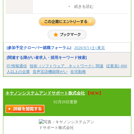
中途：
+ 続きを読む
全職種共通
月給 200,000円～250,000円
入社時の処遇は経験・能力を考慮の上、当社規程に
より決定します。
具体的な金額は採用選考合格後に採用内定通知時に
お伝えします。
[参加予定クローバー就職フォーラム]
2026/9/5 (土) 東京
[関連する障がい者求人・採用キーワード検索]
IT/情報通信
技術（ソフトウェア、ネットワーク）関連
従業員1,000
人以上の企業
音声言語機能障がい
在宅勤務
キヤノンシステムアンドサポート株式会社
【NEW】
02月20日更新