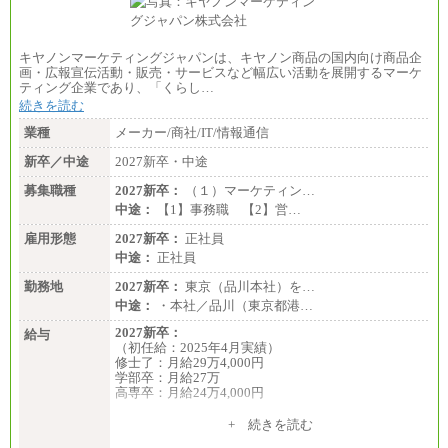
キヤノンマーケティングジャパンは、キヤノン商品の国内向け商品企
画・広報宣伝活動・販売・サービスなど幅広い活動を展開するマーケ
ティング企業であり、「くらし…
続きを読む
業種
メーカー/商社/IT/情報通信
新卒／中途
2027新卒・中途
募集職種
2027新卒：
（１）マーケティン…
中途：
【1】事務職 【2】営…
雇用形態
2027新卒：
正社員
中途：
正社員
勤務地
2027新卒：
東京（品川本社）を…
中途：
・本社／品川（東京都港…
2027新卒：
給与
（初任給：2025年4月実績）
修士了：月給29万4,000円
学部卒：月給27万
高専卒：月給24万4,000円
+ 続きを読む
中途：