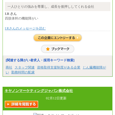
中途：
月給：250,000円～400,000円
一人ひとりの強みを尊重し、成長を後押ししてくれる会社
想定年収：4,000,000円～6,000,000円
※試用期間中も給与に変更はございません。
I.R さん
四肢体幹の機能障がい
I.Rさんのメッセージを読む
[関連する障がい者求人・採用キーワード検索]
商社
スタッフ関連
資格取得支援制度がある企業
じん臓機能障が
い
勤務時間の配慮
キヤノンマーケティングジャパン株式会社
02月12日更新