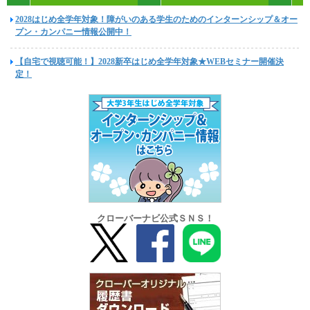
2028はじめ全学年対象！障がいのある学生のためのインターンシップ＆オー
プン・カンパニー情報公開中！
【自宅で視聴可能！】2028新卒はじめ全学年対象★WEBセミナー開催決
定！
クローバーナビ公式ＳＮＳ！