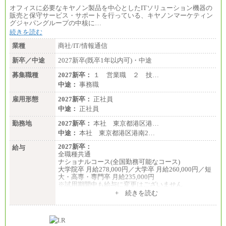
オフィスに必要なキヤノン製品を中心としたITソリューション機器の
販売と保守サービス・サポートを行っている、キヤノンマーケティン
グジャパングループの中核に…
続きを読む
業種
商社/IT/情報通信
新卒／中途
2027新卒(既卒1年以内可)・中途
募集職種
2027新卒：
１ 営業職 ２ 技…
中途：
事務職
雇用形態
2027新卒：
正社員
中途：
正社員
勤務地
2027新卒：
本社 東京都港区港…
中途：
本社 東京都港区港南2…
2027新卒：
給与
全職種共通
ナショナルコース(全国勤務可能なコース)
大学院卒 月給278,000円／大学卒 月給260,000円／短
大・高専・専門卒 月給235,000円
※試用期間中も給与に変更はございません
+ 続きを読む
エリアコース(一定地域であれば移動可能なコース)
大学院卒 月給264,000円／大学卒 月給250,000円／短
大・高専・専門卒 月給225,000円
※試用期間中も給与に変更はございません