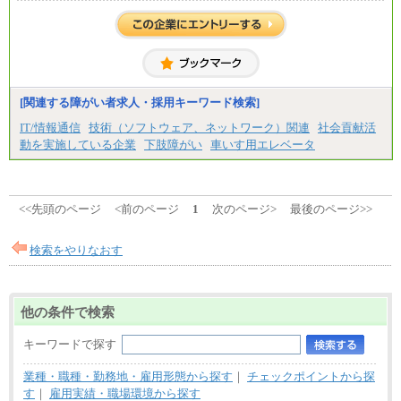
月給 250,000円～350,000円
想定年収 420万円～600万円
入社時の処遇（基本給・賞与）は経験・スキルを考
慮の上、当社規程に従い決定いたします。
経験・スキルによっては、記載額を超える場合もあ
ります。
※試用期間中も給与に変更はございません。
[関連する障がい者求人・採用キーワード検索]
IT/情報通信
技術（ソフトウェア、ネットワーク）関連
社会貢献活
動を実施している企業
下肢障がい
車いす用エレベータ
<<先頭のページ
<前のページ
1
次のページ>
最後のページ>>
検索をやりなおす
他の条件で検索
キーワードで探す
業種・職種・勤務地・雇用形態から探す
｜
チェックポイントから探
す
｜
雇用実績・職場環境から探す