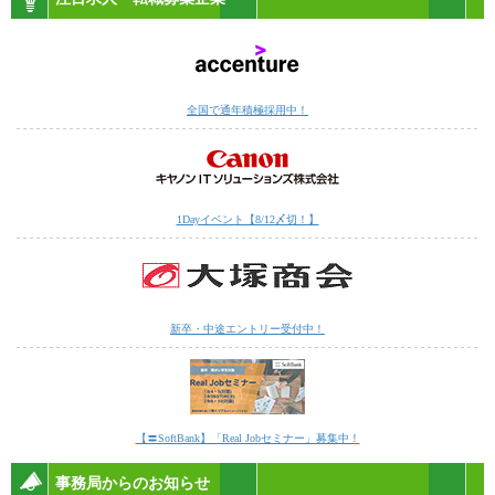
全国で通年積極採用中！
1Dayイベント【8/12〆切！】
新卒・中途エントリー受付中！
【〓SoftBank】「Real Jobセミナー」募集中！
事務局からのお知らせ