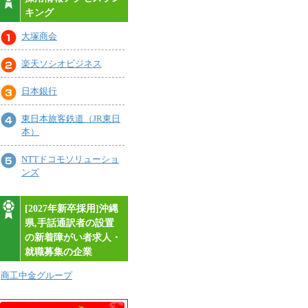
キング
大塚商会
楽天ソシオビジネス
日本銀行
東日本旅客鉄道（JR東日
本）
NTTドコモソリューショ
ンズ
[2027年新卒採用]沖縄
県,手話通訳者の設置
の新着障がい者求人・
就職募集の企業
商工中金グループ