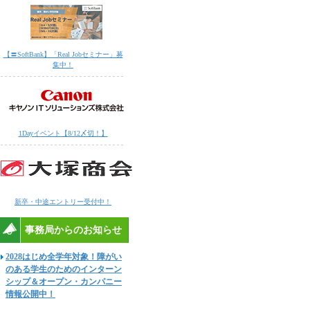
【〓SoftBank】「Real Jobセミナー」募
集中！
1Dayイベント【8/12〆切！】
新卒・中途エントリー受付中！
事務局からのお知らせ
2028はじめ全学年対象！障がい
のある学生のためのインターン
シップ＆オープン・カンパニー
情報公開中！