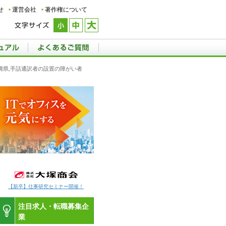
せ
運営会社
著作権について
]沖縄県,手話通訳者の設置の障がい者
【新卒】仕事研究セミナー開催！
注目求人・転職募集企
業