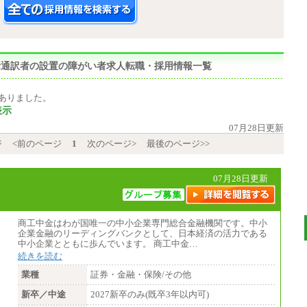
,手話通訳者の設置の障がい者求人転職・採用情報一覧
ありました。
表示
07月28日更新
ジ
<前のページ
1
次のページ>
最後のページ>>
07月28日更新
商工中金はわが国唯一の中小企業専門総合金融機関です。中小
企業金融のリーディングバンクとして、日本経済の活力である
中小企業とともに歩んでいます。 商工中金…
続きを読む
業種
証券・金融・保険/その他
新卒／中途
2027新卒のみ(既卒3年以内可)