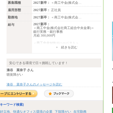
募集職種
2027新卒：
＜商工中金(株式会…
雇用形態
2027新卒：
正社員
勤務地
2027新卒：
＜商工中金(株式会…
2027新卒：
給与
＜商工中金(株式会社商工組合中央金庫)＞
銀行実務・銀行事務
月給 300,000円
＜商工中金MIRAIハーベスト＞
月給 230,000円
+ 続きを読む
※試用期間中も給与に変更はございません
安心できる環境で日々挑戦しています！
湊谷 菜奈子 さん
聴覚障がい
湊谷 菜奈子さんのメッセージを読む
キーワード検索]
好立地、快適なオフィス環境の企業
下肢障がい
在宅勤務