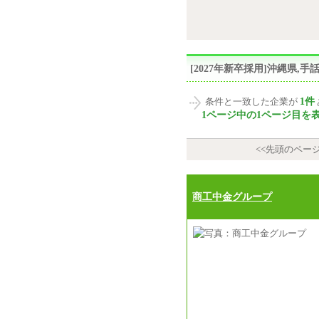
[2027年新卒採用]沖縄県
1件
条件と一致した企業が
1ページ中の1ページ目を
<<先頭のペー
商工中金グループ