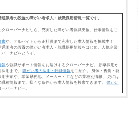
県,手話通訳者の設置の障がい者求人・就職採用情報一覧です。
のクローバーナビなら、充実した障がい者就職支援、仕事情報をご
検索
や、アルバイトから正社員まで充実した求人情報を掲載中！
県,手話通訳者の設置の障がい者求人・就職採用情報をはじめ、人気企業
ーバーナビをどうぞ。
情報
や就職サポート情報をお届けするクローバーナビ。 新卒採用か
途採用まで、
障がい者の採用・転職情報
をご紹介。 身体・視覚・聴
用実績や、希望勤務地、メーカー・ ITなどの業種別情報、 更には
の職種情報まで、様々な条件から求人情報を検索できます。
障がい
ローバーナビへ。