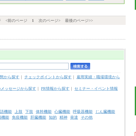
ジ
<前のページ
1
次のページ>
最後のページ>>
態から探す
｜
チェックポイントから探す
｜
雇用実績・職場環境から
のメッセージから探す
｜
PR情報から探す
｜
セミナー・イベント情報
語機能
上肢
下肢
体幹機能
心臓機能
呼吸器機能
じん臓機能
腸機能
免疫機能
肝臓機能
知的
精神
発達
その他