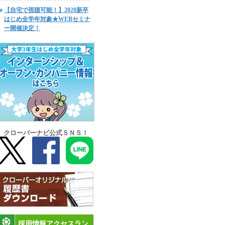
【自宅で視聴可能！】2028新卒
はじめ全学年対象★WEBセミナ
ー開催決定！
クローバーナビ公式ＳＮＳ！
採用情報アクセスラン