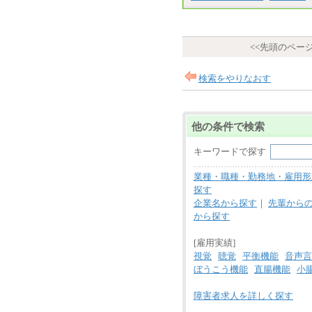
<<先頭のペー
検索をやりなおす
他の条件で検索
キーワードで探す
業種・職種・勤務地・雇用形
探す
企業名から探す
｜
先輩から
から探す
[雇用実績]
視覚
聴覚
平衡機能
音声言
ぼうこう機能
直腸機能
小
障害者求人を詳しく探す