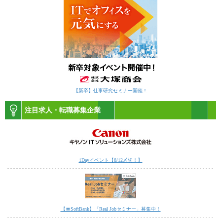
【新卒】仕事研究セミナー開催！
注目求人・転職募集企業
1Dayイベント【8/12〆切！】
【〓SoftBank】「Real Jobセミナー」募集中！