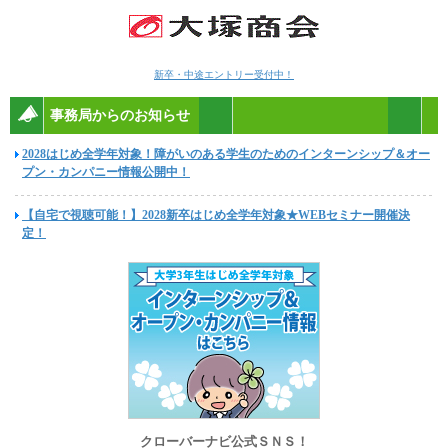
新卒・中途エントリー受付中！
事務局からのお知らせ
2028はじめ全学年対象！障がいのある学生のためのインターンシップ＆オー
プン・カンパニー情報公開中！
【自宅で視聴可能！】2028新卒はじめ全学年対象★WEBセミナー開催決
定！
クローバーナビ公式ＳＮＳ！