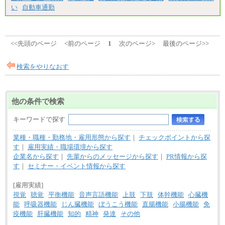
い
自動車通勤
<<先頭のページ
<前のページ
1
次のページ>
最後のページ>>
検索をやりなおす
他の条件で検索
キーワードで探す
業種・職種・勤務地・雇用形態から探す
｜
チェックポイントから探
す
｜
雇用実績・職場環境から探す
企業名から探す
｜
先輩からのメッセージから探す
｜
PR情報から探
す
｜
セミナー・イベント情報から探す
[雇用実績]
視覚
聴覚
平衡機能
音声言語機能
上肢
下肢
体幹機能
心臓機
能
呼吸器機能
じん臓機能
ぼうこう機能
直腸機能
小腸機能
免
疫機能
肝臓機能
知的
精神
発達
その他