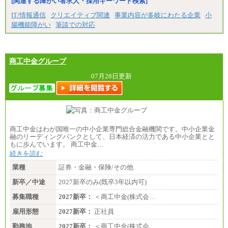
[関連する障がい者求人・採用キーワード検索]
大学院卒：266,100円
大学卒：240,000円
IT/情報通信
クリエイティブ関連
事業内容が多岐にわたる企業
小
高専卒：234,800円
腸機能障がい
筆談での対応
短大・専門3年制卒：225,300円
短大・専門2年制卒：212,600円
専門1年制卒：202,900円
中途：
【全職種共通】
商工中金グループ
〔正社員〕
月給212,900円～330,000円
07月28日更新
※実務経験に応じてご相談させていただきます（上
記金額を超える可能性あり）
※職種8）を除き、正社員の場合勤務地は本社のみと
なります
※交通費：月5万円まで
〔契約社員〕
商工中金はわが国唯一の中小企業専門総合金融機関です。中小企業金
札幌 ：時給1,100円～1,450円
融のリーディングバンクとして、日本経済の活力である中小企業とと
東京 ：時給1,226円～1,400円
もに歩んでいます。 商工中金…
横浜 ：時給1,225円～
続きを読む
川口 ：時給1,150円～
大阪 ：時給1,177円～1,400円
業種
証券・金融・保険/その他
佐世保：時給1,035円～
沖縄 ：時給1,025円～1,350円
新卒／中途
2027新卒のみ(既卒3年以内可)
※給与は実務経験・職種・配属部署によって異なり
募集職種
ます
2027新卒：
＜商工中金(株式会…
※交通費：月5万円まで
雇用形態
2027新卒：
正社員
勤務地
2027新卒：
＜商工中金(株式会…