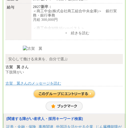
2027新卒：
給与
＜商工中金(株式会社商工組合中央金庫)＞ 銀行実
務・銀行事務
月給 300,000円
＜商工中金MIRAIハーベスト＞
月給 230,000円
+ 続きを読む
※試用期間中も給与に変更はございません
安心して働ける未来を、自分で選ぶ
古賀 翼 さん
下肢障がい
古賀 翼さんのメッセージを読む
[関連する障がい者求人・採用キーワード検索]
証券・金融・保険
事務関連
外国語を活かせる企業
じん臓機能障が