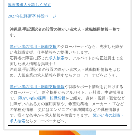
障害者求人を詳しく探す
2027年以降新卒 特設ページ
沖縄県,手話通訳者の設置の障がい者求人・就職採用情報一覧で
す。
障がい者の採用・転職支援
のクローバーナビなら、充実した障が
い者就職支援、仕事情報をご提供いたします。
応募者の障害に応じた
求人検索
や、アルバイトから正社員まで充
実した求人情報を掲載中！
沖縄県,手話通訳者の設置の障がい者求人・就職採用情報をはじ
め、人気企業の求人情報を探すならクローバーナビをどうぞ。
障がい者の採用・転職支援情報
や就職サポート情報をお届けする
クローバーナビ。 新卒採用からアルバイト、正社員、中途採用ま
で、
障がい者の採用・転職情報
をご紹介。 身体・視覚・聴覚など
に障がいのある方の雇用実績や、希望勤務地、メーカー・ ITなど
の業種別情報、 更にはエンジニアや事務関連などの職種情報ま
で、様々な条件から求人情報を検索できます。
障がい者の就職・
求人検索
ならクローバーナビへ。