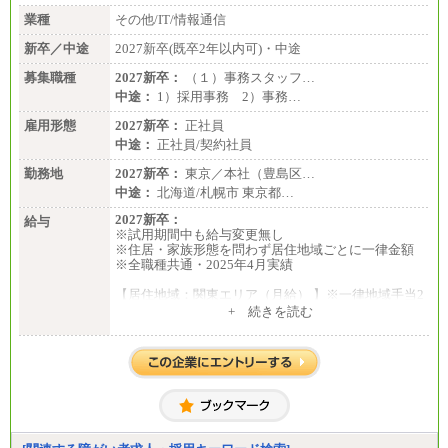
業種
その他/IT/情報通信
新卒／中途
2027新卒(既卒2年以内可)・中途
募集職種
2027新卒：
（１）事務スタッフ…
中途：
1）採用事務 2）事務…
雇用形態
2027新卒：
正社員
中途：
正社員/契約社員
勤務地
2027新卒：
東京／本社（豊島区…
中途：
北海道/札幌市 東京都…
2027新卒：
給与
※試用期間中も給与変更無し
※住居・家族形態を問わず居住地域ごとに一律金額
※全職種共通・2025年4月実績
【居住地域：関東エリア（月給） 】※一律地域手当2
5,000円含む
+ 続きを読む
大学院卒：276,100円
大学卒：250,000円
高専卒：244,800円
短大・専門3年制卒：235,300円
短大・専門2年制卒：222,600円
専門1年制卒：212,900円
【居住地域：関西エリア（月給） 】※一律地域手当1
5,000円含む