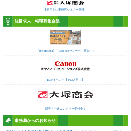
【新卒】仕事研究セミナー開催！
注目求人・転職募集企業
【〓SoftBank】「Real Jobセミナー」募集中！
1Dayイベント【8/12〆切！】
新卒・中途エントリー受付中！
事務局からのお知らせ