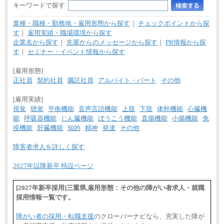
キーワードで探す
業種・職種・勤務地・雇用形態から探す
｜
チェックポイントから探
す
｜
雇用実績・職場環境から探す
企業名から探す
｜
先輩からのメッセージから探す
｜
PR情報から探
す
｜
セミナー・イベント情報から探す
[雇用形態]
正社員
契約社員
嘱託社員
アルバイト・パート
その他
[雇用実績]
視覚
聴覚
平衡機能
音声言語機能
上肢
下肢
体幹機能
心臓機
能
呼吸器機能
じん臓機能
ぼうこう機能
直腸機能
小腸機能
免
疫機能
肝臓機能
知的
精神
発達
その他
障害者求人を詳しく探す
2027年以降新卒 特設ページ
[2027年新卒採用]三重県,雇用形態：その他の障がい者求人・就職
採用情報一覧です。
障がい者の採用・転職支援
のクローバーナビなら、充実した障が