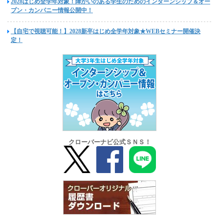
2028はじめ全学年対象！障がいのある学生のためのインターンシップ＆オー
プン・カンパニー情報公開中！
【自宅で視聴可能！】2028新卒はじめ全学年対象★WEBセミナー開催決
定！
クローバーナビ公式ＳＮＳ！