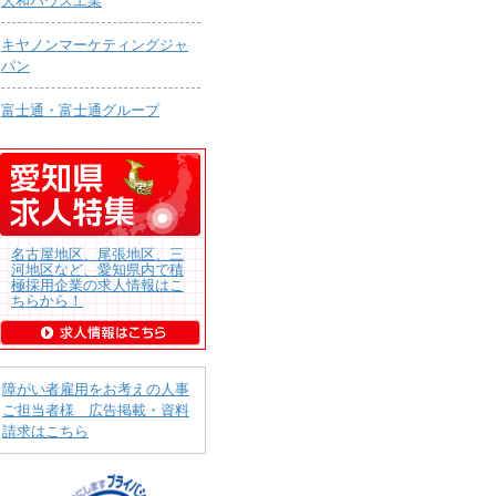
大和ハウス工業
キヤノンマーケティングジャ
パン
富士通・富士通グループ
名古屋地区、尾張地区、三
河地区など、愛知県内で積
極採用企業の求人情報はこ
ちらから！
障がい者雇用をお考えの人事
ご担当者様 広告掲載・資料
請求はこちら