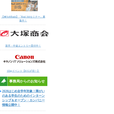
【〓SoftBank】「Real Jobセミナー」募
集中！
新卒・中途エントリー受付中！
1Dayイベント【8/12〆切！】
事務局からのお知らせ
2028はじめ全学年対象！障がい
のある学生のためのインターン
シップ＆オープン・カンパニー
情報公開中！