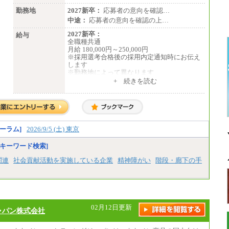
勤務地
2027新卒：
応募者の意向を確認…
中途：
応募者の意向を確認の上…
2027新卒：
給与
全職種共通
月給 180,000円～250,000円
※採用選考合格後の採用内定通知時にお伝え
します
※勤務地によって異なります
+ 続きを読む
中途：
全職種共通
月給 200,000円～250,000円
入社時の処遇は経験・能力を考慮の上、当社
規程により決定します。
具体的な金額は採用選考合格後に採用内定通
ーラム]
2026/9/5 (土) 東京
知時にお伝えします。
キーワード検索]
関連
社会貢献活動を実施している企業
精神障がい
階段・廊下の手
02月12日更新
ャパン株式会社