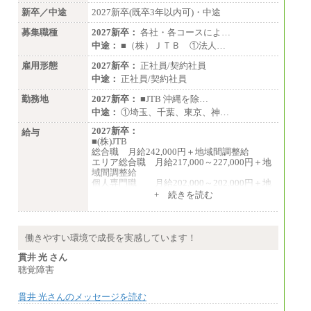
新卒／中途
2027新卒(既卒3年以内可)・中途
募集職種
2027新卒：
各社・各コースによ…
中途：
■（株）ＪＴＢ ①法人…
雇用形態
2027新卒：
正社員/契約社員
中途：
正社員/契約社員
勤務地
2027新卒：
■JTB 沖縄を除…
中途：
①埼玉、千葉、東京、神…
2027新卒：
給与
■(株)JTB
総合職 月給242,000円＋地域間調整給
エリア総合職 月給217,000～227,000円＋地
域間調整給
個人専門職 月給202,000～202,000円＋地
域間調整給
+ 続きを読む
※詳細はJTBキャリアサイトよりご確認くだ
さい。
■(株)JTB商事
働きやすい環境で成長を実感しています！
総合職 月給208,000～235,000円
エリア総合職 月給180,000～205,000円＋地
貫井 光 さん
域手当
聴覚障害
※詳細はJTBキャリアサイトよりご確認くだ
さい。
貫井 光さんのメッセージを読む
■(株)JTBパブリッシング ※2027年新卒募集