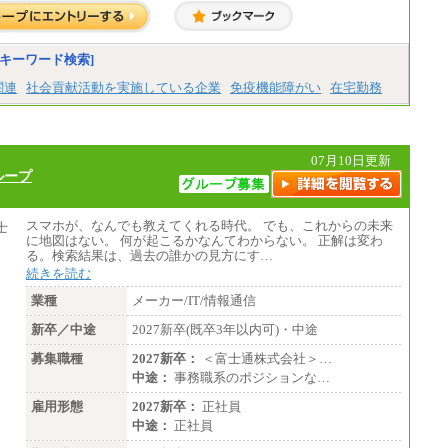
終了
総合職 月給271,000円
■(株)JTBビジネストラベルソリューションズ
キーワード検索]
総合職 月給220,000～230,000円＋地域間調
整給
関連
社会貢献活動を実施している企業
免疫機能障がい
在宅勤務
エリア総合職 月給206,000円～214,000＋地
域間調整給
※詳細はJTBキャリアサイトよりご確認くだ
さい。
07月10日更新
ループ
■(株)JTBコミュニケーションデザイン
総合職 月給230,000円
みなし残業手当：20,000円（一律支給）※
みなし残業手当の残業時間は10.43時間。
スマホが、なんでも教えてくれる時代。 でも、これからの未来
※超過勤務手当：みなし残業時間を超える
に地図はない。 何が起こるかなんてわからない。 正解は変わ
残業時間に応じて、時間外手当等を支給。
る。検索結果は、過去の誰かの見方にす…
続きを読む
エリアサポート職 月給188,000円
※超過勤務手当：残業時間については全額
業種
メーカー/IT/情報通信
時間外手当を支給。
新卒／中途
2027新卒(既卒3年以内可)・中途
■（株）JTBグローバルマーケティング＆トラ
ベル
募集職種
2027新卒：
＜富士通株式会社＞…
総合職 月給242,000円＋地域間調整給
中途：
事務職系のポジションな…
訪日事業職 月給202,000～227,000円＋地域
間調整給
雇用形態
2027新卒：
正社員
※詳細はJTBキャリアサイトよりご確認くだ
中途：
正社員
さい。