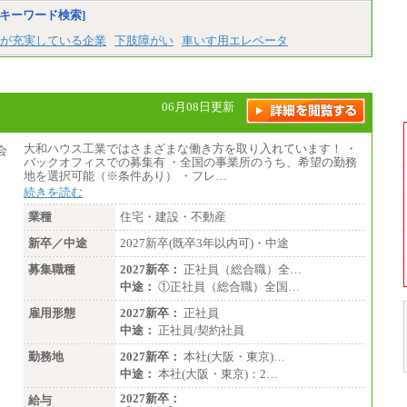
す。
キーワード検索]
経験・スキルによっては、記載額を超える場
合もあります。
が充実している企業
下肢障がい
車いす用エレベータ
※試用期間中も給与に変更はございません。
06月08日更新
大和ハウス工業ではさまざまな働き方を取り入れています！ ・
バックオフィスでの募集有 ・全国の事業所のうち、希望の勤務
地を選択可能（※条件あり） ・フレ…
続きを読む
業種
住宅・建設・不動産
新卒／中途
2027新卒(既卒3年以内可)・中途
募集職種
2027新卒：
正社員（総合職）全…
中途：
①正社員（総合職）全国…
雇用形態
2027新卒：
正社員
中途：
正社員/契約社員
勤務地
2027新卒：
本社(大阪・東京)…
中途：
本社(大阪・東京)：2…
2027新卒：
給与