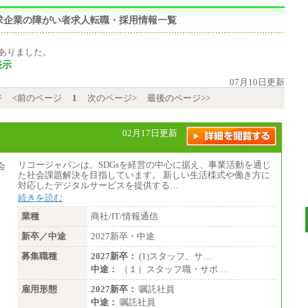
求企業の障がい者求人転職・採用情報一覧
ありました。
表示
07月10日更新
ジ
<前のページ
1
次のページ>
最後のページ>>
02月17日更新
リコージャパンは、SDGsを経営の中心に据え、事業活動を通じ
た社会課題解決を目指しています。 新しい生活様式や働き方に
対応したデジタルサービスを提供する…
続きを読む
業種
商社/IT/情報通信
新卒／中途
2027新卒・中途
募集職種
2027新卒：
(1)スタッフ、サ…
中途：
（１）スタッフ職・サポ…
雇用形態
2027新卒：
嘱託社員
中途：
嘱託社員