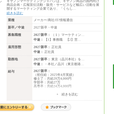
キヤノンマーケティングジャパンは、キヤノン商品の国内向け
商品企画・広報宣伝活動・販売・サービスなど幅広い活動を展
開するマーケティング企業であり、「くらし…
続きを読む
業種
メーカー/商社/IT/情報通信
新卒／中途
2027新卒・中途
募集職種
2027新卒：
（１）マーケティン…
中途：
【1】事務職 【2】営…
雇用形態
2027新卒：
正社員
中途：
正社員
勤務地
2027新卒：
東京（品川本社）を…
中途：
・本社／品川（東京都港…
2027新卒：
給与
（初任給：2025年4月実績）
修士了：月給29万4,000円
学部卒：月給27万
高専卒：月給24万4,000円
+ 続きを読む
中途：
月給 250,000円～350,000円
想定年収 420万円～600万円
入社時の処遇（基本給・賞与）は経験・スキ
ルを考慮の上、当社規程に従い決定いたしま