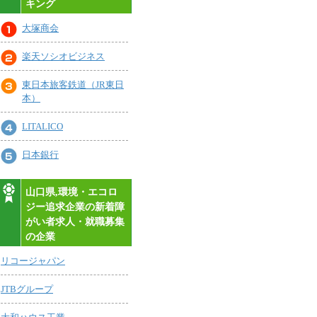
キング
大塚商会
楽天ソシオビジネス
東日本旅客鉄道（JR東日
本）
LITALICO
日本銀行
山口県,環境・エコロ
ジー追求企業の新着障
がい者求人・就職募集
の企業
リコージャパン
JTBグループ