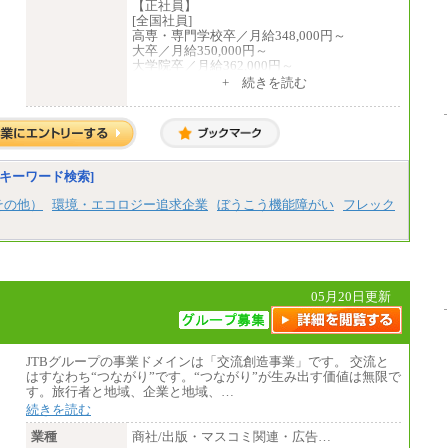
【正社員】
[全国社員]
高専・専門学校卒／月給348,000円～
大卒／月給350,000円～
大学院卒／月給362,000円～
[地域社員]月給295,000円～
+ 続きを読む
中途：
【正社員】
[全国社員]月給348,000円～
[地域社員]月給295,000円～
※試用期間中も給与に変更はございません
【契約社員】月給200,000円～
キーワード検索]
その他）
環境・エコロジー追求企業
ぼうこう機能障がい
フレック
05月20日更新
JTBグループの事業ドメインは「交流創造事業」です。 交流と
はすなわち“つながり”です。“つながり”が生み出す価値は無限で
す。旅行者と地域、企業と地域、…
続きを読む
業種
商社/出版・マスコミ関連・広告…