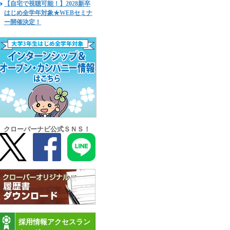
【自宅で視聴可能！】2028新卒
はじめ全学年対象★WEBセミナ
ー開催決定！
クローバーナビ公式ＳＮＳ！
採用情報アクセスラン