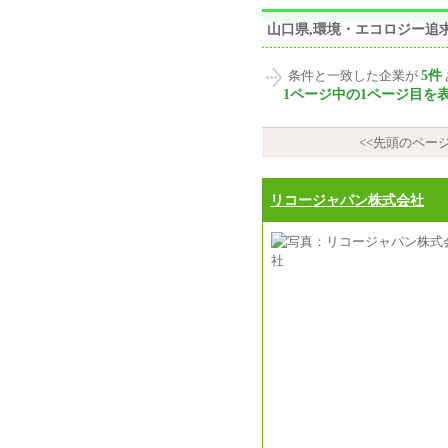
山口県,環境・エコロジー追
5件
条件と一致した企業が
1ページ中の1ページ目を
<<先頭のペー
リコージャパン株式会社