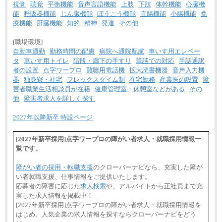
視覚
聴覚
平衡機能
音声言語機能
上肢
下肢
体幹機能
心臓機
能
呼吸器機能
じん臓機能
ぼうこう機能
直腸機能
小腸機能
免
疫機能
肝臓機能
知的
精神
発達
その他
[職場環境]
自動車通勤
勤務時間の配慮
病院へ通院配慮
車いす用エレベー
タ
車いす用トイレ
階段・廊下の手すり
筆談での対応
手話通訳
者の設置
点字ワープロ
難聴用電話機
拡大読書機器
音声入力機
器
独身寮・社宅
フレックスタイム制
在宅勤務
産業医の設置
障
害者職業生活相談員が在籍
健康管理室・休憩室などがある
その
他
障害者求人を詳しく探す
2027年以降新卒 特設ページ
[2027年新卒採用]点字ワープロの障がい者求人・就職採用情報一
覧です。
障がい者の採用・転職支援
のクローバーナビなら、充実した障が
い者就職支援、仕事情報をご提供いたします。
応募者の障害に応じた
求人検索
や、アルバイトから正社員まで充
実した求人情報を掲載中！
[2027年新卒採用]点字ワープロの障がい者求人・就職採用情報を
はじめ、人気企業の求人情報を探すならクローバーナビをどう