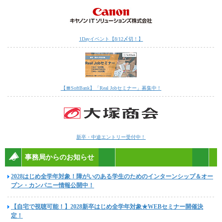
1Dayイベント【8/12〆切！】
【〓SoftBank】「Real Jobセミナー」募集中！
新卒・中途エントリー受付中！
事務局からのお知らせ
2028はじめ全学年対象！障がいのある学生のためのインターンシップ＆オー
プン・カンパニー情報公開中！
【自宅で視聴可能！】2028新卒はじめ全学年対象★WEBセミナー開催決
定！