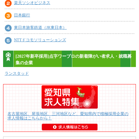
楽天ソシオビジネス
日本銀行
東日本旅客鉄道（JR東日本）
NTTドコモソリューションズ
[2027年新卒採用]点字ワープロの新着障がい者求人・就職募
集の企業
ランスタッド
名古屋地区、尾張地区、三河地区など、愛知県内で積極採用企業の
求人情報はこちらから！