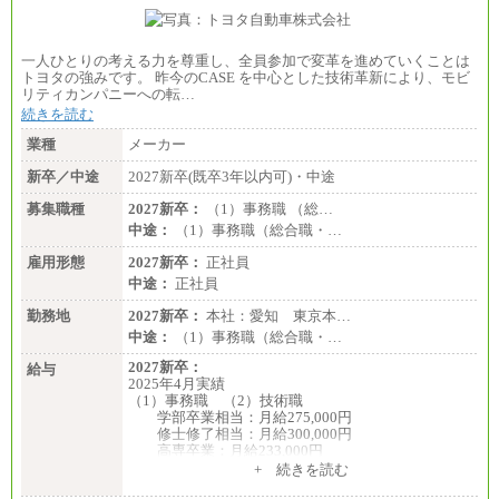
一人ひとりの考える力を尊重し、全員参加で変革を進めていくことは
トヨタの強みです。 昨今のCASE を中心とした技術革新により、モビ
リティカンパニーへの転…
続きを読む
業種
メーカー
新卒／中途
2027新卒(既卒3年以内可)・中途
募集職種
2027新卒：
（1）事務職 （総…
中途：
（1）事務職（総合職・…
雇用形態
2027新卒：
正社員
中途：
正社員
勤務地
2027新卒：
本社：愛知 東京本…
中途：
（1）事務職（総合職・…
2027新卒：
給与
2025年4月実績
（1）事務職 （2）技術職
学部卒業相当：月給275,000円
修士修了相当：月給300,000円
高専卒業：月給233,000円
+ 続きを読む
（3）業務職