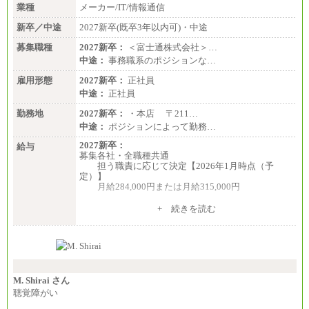
業種
メーカー/IT/情報通信
年収例は賞与含む、残業代・家族手当含まず
新卒／中途
2027新卒(既卒3年以内可)・中途
※キャリアや能力等を考慮の上、当社規定により確
定します
募集職種
2027新卒：
＜富士通株式会社＞…
※残業手当：別途支給
中途：
事務職系のポジションな…
※固定給に固定残業代含まず
※試用期間中も給与に変更なし
雇用形態
2027新卒：
正社員
中途：
正社員
勤務地
2027新卒：
・本店 〒211…
中途：
ポジションによって勤務…
2027新卒：
給与
募集各社・全職種共通
担う職責に応じて決定【2026年1月時点（予
定）】
月給284,000円または月給315,000円
※入社後早期から、自律的な業務遂行が求めら
+ 続きを読む
れる職務を担う方については、月額給与315,000円で
す。
なお、高度なスキルや専門性を持ち、より高
い職責を担う方については、さらに高い金額を個別
に設定します。
※習熟度を上げるための育成が一定期間必要で
上司の指示に基づき職務を遂行する方については、
M. Shirai さん
月額給与284,000円となります。
聴覚障がい
※個別に設定する給与については、選考の過程