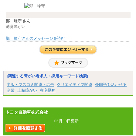
※経験・能力等を考慮の上、当社規定により決定し
ます。
※試用期間中も給与に変更はございません。
※想定年収 6,000,000円～（住居費補助、子手当など
の各種手当を含む金額です）
鄭 峰守 さん
聴覚障がい
鄭 峰守さんのメッセージを読む
[関連する障がい者求人・採用キーワード検索]
出版・マスコミ関連・広告
クリエイティブ関連
外国語を活かせる
企業
上肢障がい
在宅勤務
トヨタ自動車株式会社
06月30日更新