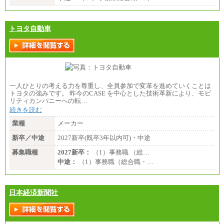
トヨタ自動車
一人ひとりの考える力を尊重し、全員参加で変革を進めていくことは
トヨタの強みです。 昨今のCASE を中心とした技術革新により、モビ
リティカンパニーへの転…
続きを読む
業種
メーカー
新卒／中途
2027新卒(既卒3年以内可)・中途
募集職種
2027新卒：
（1）事務職 （総…
中途：
（1）事務職（総合職・…
日本経済新聞社