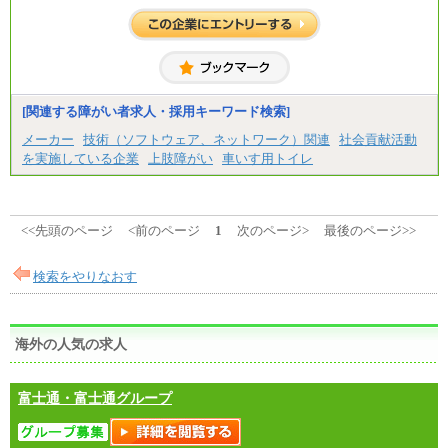
大学院修了・大学卒業：月給21万円
短期大学・専門学校（2年制）卒業：月給20万円
※博士修了の方については、専門性や担当業務を考
慮して給与を決定いたします
※試用期間中も給与に変更はございません
中途：
（1）事務職（総合職・正社員） （2）技術職（総
[関連する障がい者求人・採用キーワード検索]
合職・正社員）
月給 208,000円以上
メーカー
技術（ソフトウェア、ネットワーク）関連
社会貢献活動
経験、能力等を考慮し、弊社規定により決定
を実施している企業
上肢障がい
車いす用トイレ
試用期間中も給与に変更はございません
（3）技能職（正社員）
基本給
月給 182,400円以上
<<先頭のページ
<前のページ
1
次のページ>
最後のページ>>
検索をやりなおす
海外の人気の求人
富士通・富士通グループ