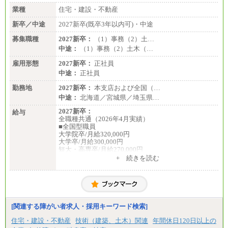
業種
住宅・建設・不動産
新卒／中途
2027新卒(既卒3年以内可)・中途
募集職種
2027新卒：
（1）事務（2）土…
中途：
（1）事務（2）土木（…
雇用形態
2027新卒：
正社員
中途：
正社員
勤務地
2027新卒：
本支店および全国（…
中途：
北海道／宮城県／埼玉県…
2027新卒：
給与
全職種共通（2026年4月実績）
■全国型職員
大学院卒/月給320,000円
大学卒/月給300,000円
短大・高専卒/月給270,000円
+ 続きを読む
■拠点型職員※
大学院卒/月給256,000円～288,000円
大学卒/月給240,000円～270,000円
短大・高専卒/月給216,000円～243,000円
■特定職員※
[関連する障がい者求人・採用キーワード検索]
大学院卒/月給234,000円～263,000円
大学卒/月給219,000円～246,000円
住宅・建設・不動産
技術（建築、土木）関連
年間休日120日以上の
短大・高専卒/月給197,000円～222,000円