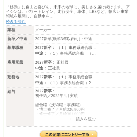
「移動」に自由と喜びを。未来の地球に、美しさを届け続けます。 ア
イシンは、パワートレイン、走行安全、車体、LBSなど、幅広い事業
領域を展開し、自動車を…
続きを読む
業種
メーカー
新卒／中途
2027新卒(既卒3年以内可)・中途
募集職種
2027新卒：
（１）事務系総合職…
中途：
（１）事務系総合職 （…
雇用形態
2027新卒：
正社員
中途：
正社員
勤務地
2027新卒：
（１）事務系総合職…
中途：
（１）事務系総合職（２…
2027新卒：
給与
初任給／2025年4月実績
総合職（技術職・事務職）
・博士修了／月給326,800円
・修士修了／月給301,000円
・大学卒／月給282,000円
+ 続きを読む
・高専卒（専攻科）／月給282,000円
・高専卒（本科）／月給256,000円
一般事務職