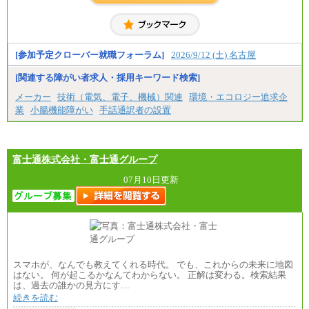
・博士修了、修士修了、大学卒／月給206,400円
・高専卒（専攻科）／月給206,400円
・高専卒（本科）月給197,800円
・短大卒／月給197,800円
・専門卒（2年）／月給197,800円
[参加予定クローバー就職フォーラム]
2026/9/12 (土) 名古屋
※試用期間中も給与に変更はございません。
[関連する障がい者求人・採用キーワード検索]
中途：
メーカー
技術（電気、電子、機械）関連
環境・エコロジー追求企
（１）（２）
業
小腸機能障がい
手話通訳者の設置
月給：270,000円～
想定年収：490万円～1,100万円
年収例：
・610万円/28歳・月給34万円
・1,090万円/38歳・月給59万円 *残業代・家族手当
富士通株式会社・富士通グループ
対象外
07月10日更新
（３）
月給：190,000円～
想定年収：340万円～610万円
年収例：
・460万円/28歳・月給26万円
・520万円/32歳・月給29万円
（４）
スマホが、なんでも教えてくれる時代。 でも、これからの未来に地図
月給：201,000円～
はない。 何が起こるかなんてわからない。 正解は変わる。検索結果
想定年収：360万円～680万円
は、過去の誰かの見方にす…
年収例：
続きを読む
・520万円/32歳・月給29万円