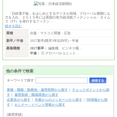
「日経電子版」をはじめとするデジタル領域、グローバル展開にも
力を入れ、２０１５年には英国の有力経済紙フィナンシャル・タイム
ズ（FT）を発行するフィナン…
続きを読む
業種
出版・マスコミ関連・広告
新卒／中途
2027新卒(既卒3年以内可)・中途
募集職種
2027新卒：
編集職 ビジネス職…
中途：
① グローバルユニット…
他の条件で検索
キーワードで探す
業種・職種・勤務地・雇用形態から探す
｜
チェックポイントから探
す
｜
雇用実績・職場環境から探す
企業名から探す
｜
先輩からのメッセージから探す
｜
PR情報から探
す
｜
セミナー・イベント情報から探す
[雇用実績]