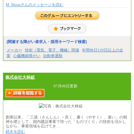
で決定していきます。
M. Shiraiさんのメッセージを読む
※上記に加え、所定労働時間外に勤務をした場
合には、時間外勤務手当を支給します。
※試用期間中も給与に変更はございません。
中途：
＜募集各社・全職種共通＞
月給21万円以上～
※試用期間中の給与に変更はありません。
[関連する障がい者求人・採用キーワード検索]
※経験・能力を考慮し、当社規定により決定いたし
メーカー
技術（電気、電子、機械）関連
年間休日120日以上の企
ます。
業
心臓機能障がい
自動車通勤
株式会社大林組
07月06日更新
創業以来、「 三箴（さんしん）－良く、廉く（やすく）、速い」の精
神を礎として、国内建設事業で培った「ものづくり」の技術を活かし
ながら、事業領域を広げてき…
続きを読む