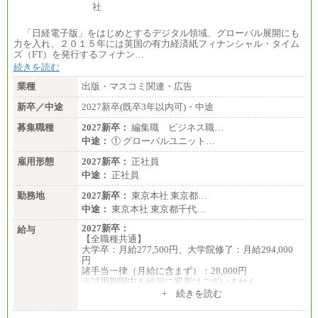
「日経電子版」をはじめとするデジタル領域、グローバル展開にも
力を入れ、２０１５年には英国の有力経済紙フィナンシャル・タイム
ズ（FT）を発行するフィナン…
続きを読む
業種
出版・マスコミ関連・広告
新卒／中途
2027新卒(既卒3年以内可)・中途
募集職種
2027新卒：
編集職 ビジネス職…
中途：
① グローバルユニット…
雇用形態
2027新卒：
正社員
中途：
正社員
勤務地
2027新卒：
東京本社 東京都…
中途：
東京本社 東京都千代…
2027新卒：
給与
【全職種共通】
大学卒：月給277,500円、大学院修了：月給294,000
円
諸手当一律（月給に含まず）：28,000円
※試用期間中も給与に変更はございません
中途：
+ 続きを読む
【全職種共通】
月給370,000円～