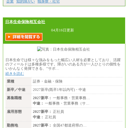
企業
知的障がい
独身寮・社宅
※拠点型職員、特定職員の給与は、生活の拠点が定
まることによるメリットおよび地域ごとの生計費な
どの地域差指数を勘案して拠点ごとに定めていま
す。
日本生命保険相互会社
中途：
全職種共通
04月16日更新
月給制
226,600円～390,100円（勤務地域等により異なりま
す）
・ご経験やスキルを考慮し、選考の中で決定いたし
ます。
・試用期間中も同額支給します。
日本生命では様々な強みをもった幅広い人材を必要としており、活躍
のフィールドは多種多様です。障がいのある方が一人ひとりの個性を
いかんなく発揮できる、“サポ…
続きを読む
業種
証券・金融・保険
新卒／中途
2027新卒(既卒1年以内可)・中途
募集職種
2027新卒：
一般事務・営業事務…
中途：
一般事務・営業事務（サ…
雇用形態
2027新卒：
正社員
中途：
正社員
勤務地
2027新卒：
全国47都道府県の…