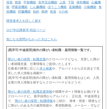
視覚
聴覚
平衡機能
音声言語機能
上肢
下肢
体幹機能
心臓機
能
呼吸器機能
じん臓機能
ぼうこう機能
直腸機能
小腸機能
免
疫機能
肝臓機能
知的
精神
発達
その他
障害者求人を詳しく探す
2027年以降新卒 特設ページ
気になる質問がなかった方はこちら
[既卒可/中途採用]海外の障がい者転職・雇用情報一覧です。
障がい者の採用・転職支援
のクローバーナビなら、充実した障が
い者就職支援、仕事情報をご提供いたします。
応募者の障害に応じた
求人検索
や、アルバイトから正社員まで充
実した求人情報を掲載中！
[既卒可/中途採用]海外の障がい者転職・雇用情報をはじめ、人気
企業の求人情報を探すならクローバーナビをどうぞ。
障がい者の採用・転職支援情報
や就職サポート情報をお届けする
クローバーナビ。 新卒採用からアルバイト、正社員、中途採用ま
で、
障がい者の採用・転職情報
をご紹介。 身体・視覚・聴覚など
に障がいのある方の雇用実績や、希望勤務地、メーカー・ ITなど