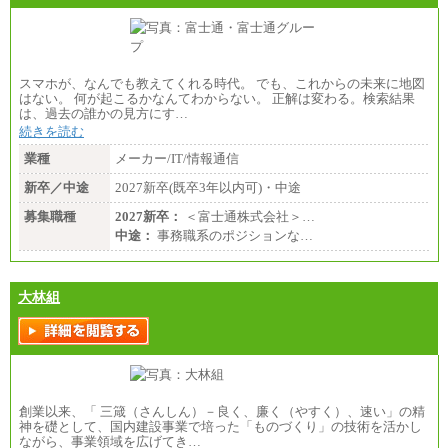
スマホが、なんでも教えてくれる時代。 でも、これからの未来に地図
はない。 何が起こるかなんてわからない。 正解は変わる。検索結果
は、過去の誰かの見方にす…
続きを読む
業種
メーカー/IT/情報通信
新卒／中途
2027新卒(既卒3年以内可)・中途
募集職種
2027新卒：
＜富士通株式会社＞…
中途：
事務職系のポジションな…
大林組
創業以来、「 三箴（さんしん）－良く、廉く（やすく）、速い」の精
神を礎として、国内建設事業で培った「ものづくり」の技術を活かし
ながら、事業領域を広げてき…