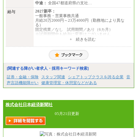
中途：
全国47都道府県の支社…
2027新卒：
給与
一般事務・営業事務共通
月給20万2000円～23万4000円（勤務地により異な
る）
固定残業／なし 試用期間／あり（6カ月）
※試用期間中も給与に変更はございません
中途：
+ 続きを読む
一般事務・営業事務共通
月給20万2000円～23万4000円（勤務地により異な
る）
固定残業／なし 試用期間／あり（6か月）
※試用期間中も給与に変更はございません。
[関連する障がい者求人・採用キーワード検索]
証券・金融・保険
スタッフ関連
シェアトップクラスを誇る企業
音
声言語機能障がい
健康管理室・休憩室などがある
株式会社日本経済新聞社
05月21日更新