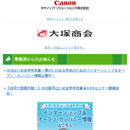
1Dayイベント【8/12〆切！】
新卒・中途エントリー受付中！
事務局からのお知らせ
2028はじめ全学年対象！障がいのある学生のためのインターンシップ＆オー
プン・カンパニー情報公開中！
【自宅で視聴可能！】2028新卒はじめ全学年対象★WEBセミナー開催決
定！