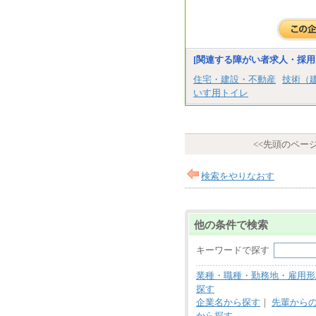
[関連する障がい者求人・採用
住宅・建設・不動産
技術（
いす用トイレ
<<先頭のペー
検索をやりなおす
他の条件で検索
キーワードで探す
業種・職種・勤務地・雇用形
探す
企業名から探す
｜
先輩から
から探す