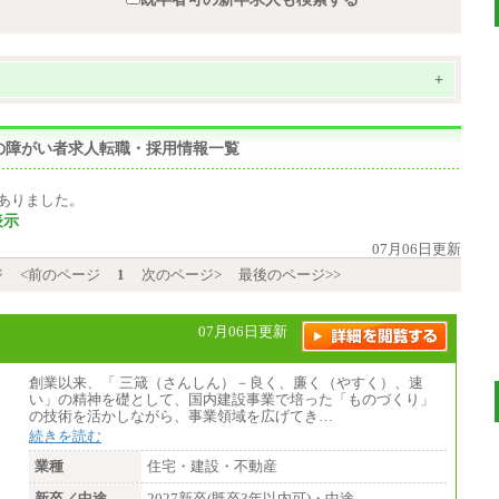
+
の障がい者求人転職・採用情報一覧
ありました。
表示
07月06日更新
ジ
<前のページ
1
次のページ>
最後のページ>>
07月06日更新
創業以来、「 三箴（さんしん）－良く、廉く（やすく）、速
い」の精神を礎として、国内建設事業で培った「ものづくり」
の技術を活かしながら、事業領域を広げてき…
続きを読む
業種
住宅・建設・不動産
新卒／中途
2027新卒(既卒3年以内可)・中途