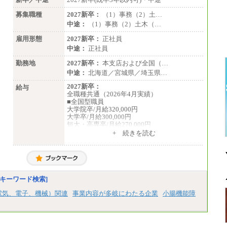
募集職種
2027新卒：
（1）事務（2）土…
中途：
（1）事務（2）土木（…
雇用形態
2027新卒：
正社員
中途：
正社員
勤務地
2027新卒：
本支店および全国（…
中途：
北海道／宮城県／埼玉県…
2027新卒：
給与
全職種共通（2026年4月実績）
■全国型職員
大学院卒/月給320,000円
大学卒/月給300,000円
短大・高専卒/月給270,000円
+ 続きを読む
■拠点型職員※
大学院卒/月給256,000円～288,000円
大学卒/月給240,000円～270,000円
短大・高専卒/月給216,000円～243,000円
■特定職員※
キーワード検索]
大学院卒/月給234,000円～263,000円
大学卒/月給219,000円～246,000円
電気、電子、機械）関連
事業内容が多岐にわたる企業
小腸機能障
短大・高専卒/月給197,000円～222,000円
※拠点型職員、特定職員の給与は、生活の拠
点が定まることによるメリットおよび地域ご