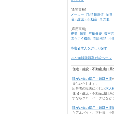
[希望業種]
メーカー
IT/情報通信
証券
宅・建設・不動産
その他
[雇用実績]
視覚
聴覚
平衡機能
音声言
ぼうこう機能
直腸機能
小
障害者求人を詳しく探す
2027年以降新卒 特設ページ
住宅・建設・不動産,山口
障がい者の採用・転職支援
提供いたします。
応募者の障害に応じた
求人
住宅・建設・不動産,山口
すならクローバーナビをど
障がい者の採用・転職支援
らアルバイト、正社員、中