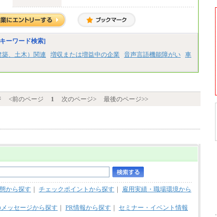
中途：
【正社員】
[全国社員]月給348,000円～
[地域社員]月給295,000円～
※試用期間中も給与に変更はございません
【契約社員】月給200,000円～
キーワード検索]
建築、土木）関連
増収または増益中の企業
音声言語機能障がい
車
ジ
<前のページ
1
次のページ>
最後のページ>>
態から探す
｜
チェックポイントから探す
｜
雇用実績・職場環境から
のメッセージから探す
｜
PR情報から探す
｜
セミナー・イベント情報