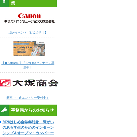
業
1Dayイベント【8/12〆切！】
【〓SoftBank】「Real Jobセミナー」募
集中！
新卒・中途エントリー受付中！
事務局からのお知らせ
2028はじめ全学年対象！障がい
のある学生のためのインターン
シップ＆オープン・カンパニー