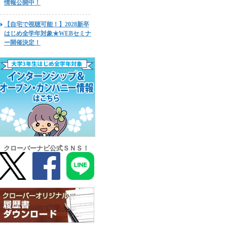
情報公開中！
【自宅で視聴可能！】2028新卒
はじめ全学年対象★WEBセミナ
ー開催決定！
クローバーナビ公式ＳＮＳ！