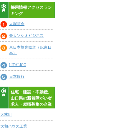
採用情報アクセスラン
キング
大塚商会
楽天ソシオビジネス
東日本旅客鉄道（JR東日
本）
LITALICO
日本銀行
住宅・建設・不動産,
山口県の新着障がい者
求人・就職募集の企業
大林組
大和ハウス工業