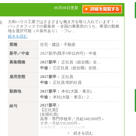
との生計費などの地域差指数を勘案して拠点
ごとに定めています。
06月08日更新
中途：
全職種共通
月給制
大和ハウス工業ではさまざまな働き方を取り入れています！ ・
226,600円～390,100円（勤務地域等により異
バックオフィスでの募集有 ・全国の事業所のうち、希望の勤務
なります）
地を選択可能（※条件あり） ・フレ…
・ご経験やスキルを考慮し、選考の中で決定
続きを読む
いたします。
・試用期間中も同額支給します。
業種
住宅・建設・不動産
新卒／中途
2027新卒(既卒3年以内可)・中途
募集職種
2027新卒：
正社員（総合職）全…
中途：
①正社員（総合職）全国…
雇用形態
2027新卒：
正社員
中途：
正社員/契約社員
勤務地
2027新卒：
本社(大阪・東京)…
中途：
本社(大阪・東京)：2…
2027新卒：
給与
【正社員】
[全国社員]
高専・専門学校卒／月給348,000円～
大卒／月給350,000円～
大学院卒／月給362,000円～
[地域社員]月給295,000円～
+ 続きを読む