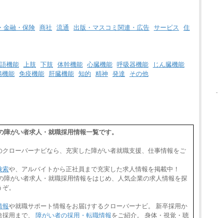
・金融・保険
商社
流通
出版・マスコミ関連・広告
サービス
住
語機能
上肢
下肢
体幹機能
心臓機能
呼吸器機能
じん臓機能
腸機能
免疫機能
肝臓機能
知的
精神
発達
その他
県の障がい者求人・就職採用情報一覧です。
のクローバーナビなら、充実した障がい者就職支援、仕事情報をご
検索
や、アルバイトから正社員まで充実した求人情報を掲載中！
県の障がい者求人・就職採用情報をはじめ、人気企業の求人情報を探
うぞ。
情報
や就職サポート情報をお届けするクローバーナビ。 新卒採用か
途採用まで、
障がい者の採用・転職情報
をご紹介。 身体・視覚・聴