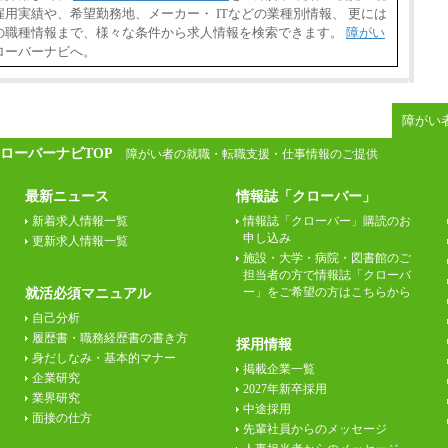
用実績や、希望勤務地、メーカー・ ITなどの業種別情報、 更には
の職種情報まで、様々な条件から求人情報を検索できます。
障がい
ローバーナビへ。
障がい
ローバーナビTOP
障がい者の就職・転職支援・仕事情報のご提供
最新ニュース
情報誌「クローバー」
新着求人情報一覧
情報誌「クローバー」購読のお
申し込み
更新求人情報一覧
施設・大学・病院・図書館のご
担当者の方で情報誌「クローバ
ー」をご希望の方はこちらから
就活必須マニュアル
自己分析
履歴書・職務経歴書の書き方
採用情報
身だしなみ・基本的マナー
掲載企業一覧
企業研究
2027年新卒採用
業界研究
中途採用
面接の仕方
先輩社員からのメッセージ