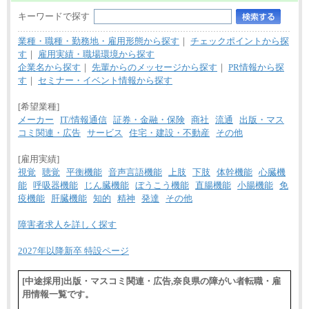
キーワードで探す
業種・職種・勤務地・雇用形態から探す
｜
チェックポイントから探
す
｜
雇用実績・職場環境から探す
企業名から探す
｜
先輩からのメッセージから探す
｜
PR情報から探
す
｜
セミナー・イベント情報から探す
[希望業種]
メーカー
IT/情報通信
証券・金融・保険
商社
流通
出版・マス
コミ関連・広告
サービス
住宅・建設・不動産
その他
[雇用実績]
視覚
聴覚
平衡機能
音声言語機能
上肢
下肢
体幹機能
心臓機
能
呼吸器機能
じん臓機能
ぼうこう機能
直腸機能
小腸機能
免
疫機能
肝臓機能
知的
精神
発達
その他
障害者求人を詳しく探す
2027年以降新卒 特設ページ
[中途採用]出版・マスコミ関連・広告,奈良県の障がい者転職・雇
用情報一覧です。