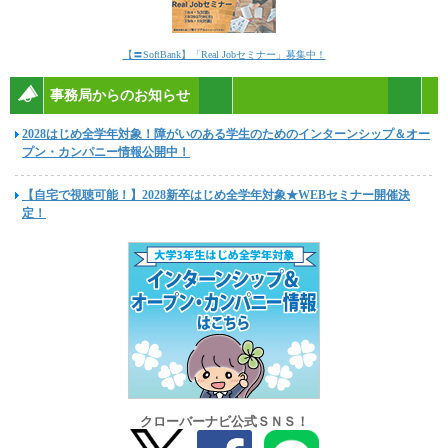
【〓SoftBank】「Real Jobセミナー」募集中！
事務局からのお知らせ
2028はじめ全学年対象！障がいのある学生のためのインターンシップ＆オー
プン・カンパニー情報公開中！
【自宅で視聴可能！】2028新卒はじめ全学年対象★WEBセミナー開催決
定！
クローバーナビ公式ＳＮＳ！